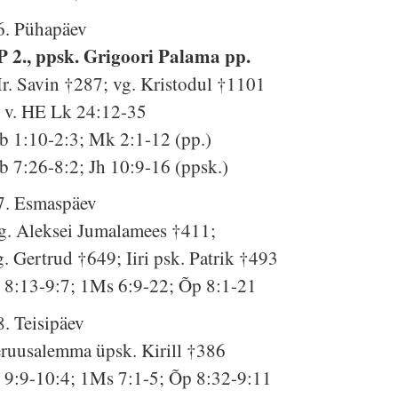
6. Pühapäev
P 2., ppsk. Grigoori Palama pp.
r. Savin †287; vg. Kristodul †1101
. v. HE Lk 24:12-35
b 1:10-2:3; Mk 2:1-12 (pp.)
b 7:26-8:2; Jh 10:9-16 (ppsk.)
7. Esmaspäev
g. Aleksei Jumalamees †411;
g. Gertrud †649; Iiri psk. Patrik †493
s 8:13-9:7; 1Ms 6:9-22; Õp 8:1-21
8. Teisipäev
eruusalemma üpsk. Kirill †386
s 9:9-10:4; 1Ms 7:1-5; Õp 8:32-9:11