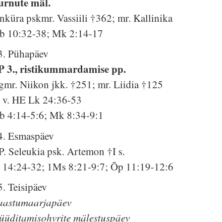
urnute mäl.
nküra pskmr. Vassiili †362; mr. Kallinika
b 10:32-38; Mk 2:14-17
3. Pühapäev
P 3., ristikummardamise pp.
gmr. Niikon jkk. †251; mr. Liidia †125
. v. HE Lk 24:36-53
b 4:14-5:6; Mk 8:34-9:1
4. Esmaspäev
P. Seleukia psk. Artemon †I s.
s 14:24-32; 1Ms 8:21-9:7; Õp 11:19-12:6
5. Teisipäev
aastumaarjapäev
üüditamisohvrite mälestuspäev