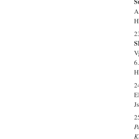
S
A
H
2
S
V
6
H
2
E
J
2
P
K