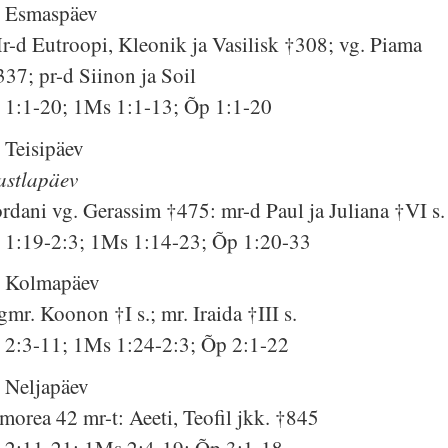
. Esmaspäev
r-d Eutroopi, Kleonik ja Vasilisk †308; vg. Piama
337; pr-d Siinon ja Soil
s 1:1-20; 1Ms 1:1-13; Õp 1:1-20
. Teisipäev
astlapäev
ordani vg. Gerassim †475: mr-d Paul ja Juliana †VI s.
s 1:19-2:3; 1Ms 1:14-23; Õp 1:20-33
. Kolmapäev
gmr. Koonon †I s.; mr. Iraida †III s.
s 2:3-11; 1Ms 1:24-2:3; Õp 2:1-22
. Neljapäev
morea 42 mr-t: Aeeti, Teofil jkk. †845
s 2:11-21; 1Ms 2:4-19; Õp 3:1-18