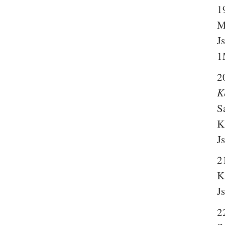
1
M
J
1
2
K
S
K
J
2
K
J
2