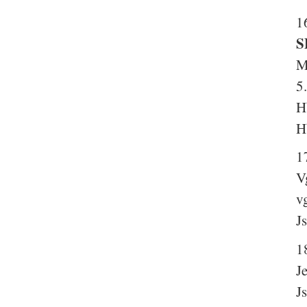
1
S
M
5
H
H
1
V
v
J
1
J
J