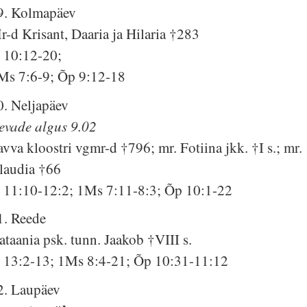
9. Kolmapäev
r-d Krisant, Daaria ja Hilaria †283
s 10:12-20;
Ms 7:6-9; Õp 9:12-18
0. Neljapäev
evade algus 9.02
avva kloostri vgmr-d †796; mr. Fotiina jkk. †I s.; mr.
laudia †66
s 11:10-12:2; 1Ms 7:11-8:3; Õp 10:1-22
1. Reede
ataania psk. tunn. Jaakob †VIII s.
s 13:2-13; 1Ms 8:4-21; Õp 10:31-11:12
2. Laupäev