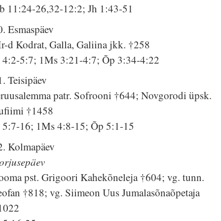
b 11:24-26,32-12:2; Jh 1:43-51
0. Esmaspäev
r-d Kodrat, Galla, Galiina jkk. †258
s 4:2-5:7; 1Ms 3:21-4:7; Õp 3:34-4:22
1. Teisipäev
eruusalemma patr. Sofrooni †644; Novgorodi üpsk.
ufiimi †1458
s 5:7-16; 1Ms 4:8-15; Õp 5:1-15
2. Kolmapäev
orjusepäev
ooma pst. Grigoori Kahekõneleja †604; vg. tunn.
eofan †818; vg. Siimeon Uus Jumalasõnaõpetaja
1022