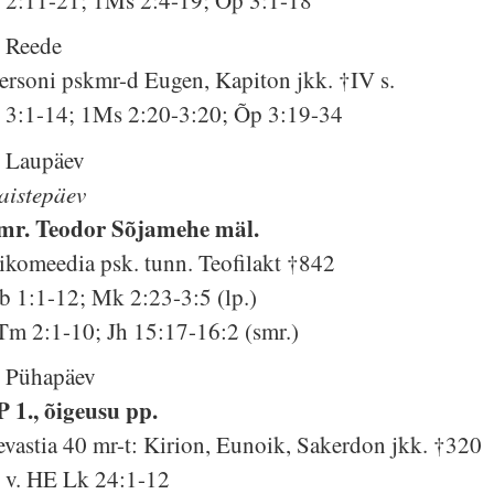
. Reede
ersoni pskmr-d Eugen, Kapiton jkk. †IV s.
s 3:1-14; 1Ms 2:20-3:20; Õp 3:19-34
. Laupäev
aistepäev
mr. Teodor Sõjamehe mäl.
ikomeedia psk. tunn. Teofilakt †842
b 1:1-12; Mk 2:23-3:5 (lp.)
Tm 2:1-10; Jh 15:17-16:2 (smr.)
. Pühapäev
P 1., õigeusu pp.
evastia 40 mr-t: Kirion, Eunoik, Sakerdon jkk. †320
. v. HE Lk 24:1-12