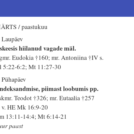
ÄRTS / paastukuu
. Laupäev
skeesis hiilanud vagade mäl.
gmr. Eudokia †160; mr. Antoniina †IV s.
l 5:22-6:2; Mt 11:27-30
. Pühapäev
ndeksandmise, piimast loobumis pp.
skmr. Teodot †326; mr. Eutaalia †257
. v. HE Mk 16:9-20
m 13:11-14:4; Mt 6:14-21
uur paast