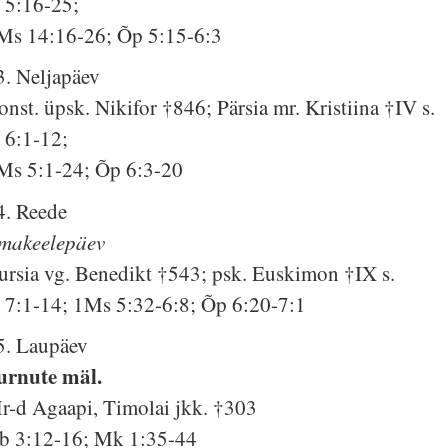
s 5:16-25;
Ms 14:16-26; Õp 5:15-6:3
3. Neljapäev
onst. üpsk. Nikifor †846; Pärsia mr. Kristiina †IV s.
s 6:1-12;
Ms 5:1-24; Õp 6:3-20
4. Reede
makeelepäev
ursia vg. Benedikt †543; psk. Euskimon †IX s.
s 7:1-14; 1Ms 5:32-6:8; Õp 6:20-7:1
5. Laupäev
urnute mäl.
r-d Agaapi, Timolai jkk. †303
b 3:12-16; Mk 1:35-44