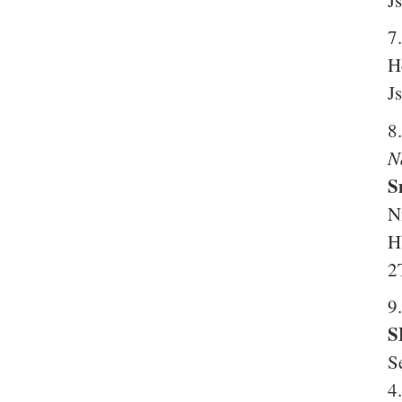
7
H
J
8
N
S
N
H
2
9
S
S
4