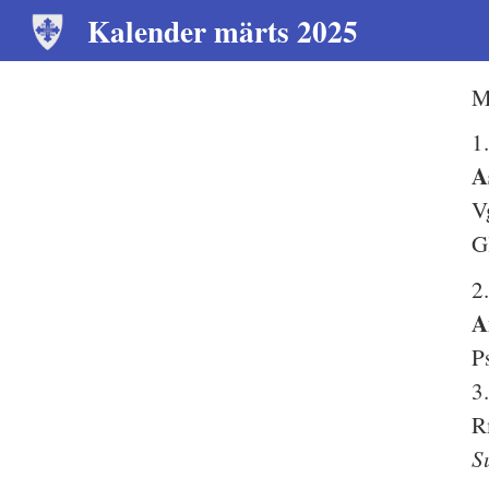
Kalender märts 2025
M
1
A
V
G
2
A
P
3
R
S