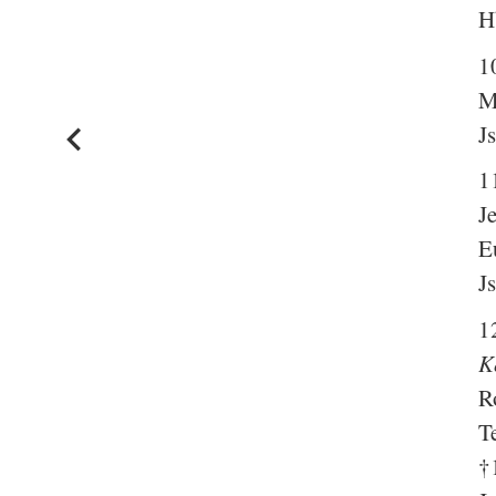
H
1
M
J
1
J
E
J
1
K
R
T
†