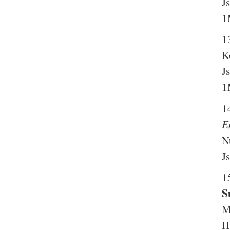
J
1
1
K
J
1
1
E
N
J
1
S
M
H