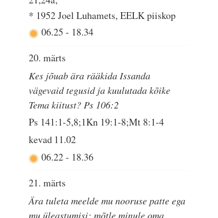
* 1952 Joel Luhamets, EELK piiskop
06.25
-
18.34
20. märts
Kes jõuab ära rääkida Issanda
vägevaid tegusid ja kuulutada kõike
Tema kiitust? Ps 106:2
Ps 141:1-5,8;1Kn 19:1-8;Mt 8:1-4
kevad
11.02
06.22
-
18.36
21. märts
Ära tuleta meelde mu nooruse patte ega
mu üleastumisi; mõtle minule oma