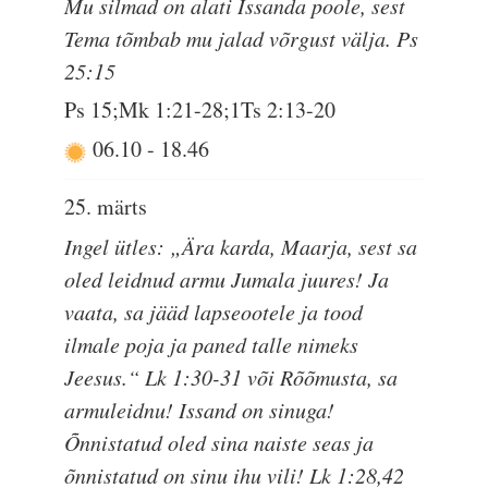
Mu silmad on alati Issanda poole, sest
Tema tõmbab mu jalad võrgust välja. Ps
25:15
Ps 15;Mk 1:21-28;1Ts 2:13-20
06.10
-
18.46
25. märts
Ingel ütles: „Ära karda, Maarja, sest sa
oled leidnud armu Jumala juures! Ja
vaata, sa jääd lapseootele ja tood
ilmale poja ja paned talle nimeks
Jeesus.“ Lk 1:30-31 või Rõõmusta, sa
armuleidnu! Issand on sinuga!
Õnnistatud oled sina naiste seas ja
õnnistatud on sinu ihu vili! Lk 1:28,42