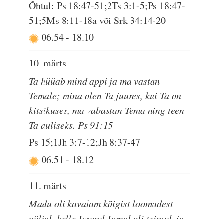
Õhtul: Ps 18:47-51;2Ts 3:1-5;Ps 18:47-
51;5Ms 8:11-18a või Srk 34:14-20
06.54
-
18.10
10. märts
Ta hüüab mind appi ja ma vastan
Temale; mina olen Ta juures, kui Ta on
kitsikuses, ma vabastan Tema ning teen
Ta auliseks. Ps 91:15
Ps 15;1Jh 3:7-12;Jh 8:37-47
06.51
-
18.12
11. märts
Madu oli kavalam kõigist loomadest
väljal, kelle Issand Jumal oli teinud, ja