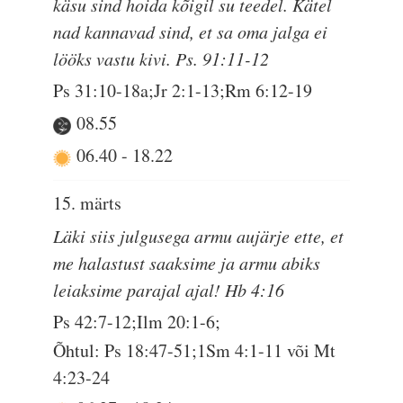
käsu sind hoida kõigil su teedel. Kätel
nad kannavad sind, et sa oma jalga ei
lööks vastu kivi. Ps. 91:11-12
Ps 31:10-18a;Jr 2:1-13;Rm 6:12-19
08.55
06.40
-
18.22
15. märts
Läki siis julgusega armu aujärje ette, et
me halastust saaksime ja armu abiks
leiaksime parajal ajal! Hb 4:16
Ps 42:7-12;Ilm 20:1-6;
Õhtul: Ps 18:47-51;1Sm 4:1-11 või Mt
4:23-24