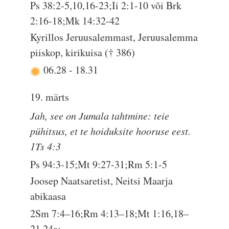
Ps 38:2-5,10,16-23;Ii 2:1-10 või Brk
2:16-18;Mk 14:32-42
Kyrillos Jeruusalemmast, Jeruusalemma
piiskop, kirikuisa († 386)
06.28
-
18.31
19. märts
Jah, see on Jumala tahtmine: teie
pühitsus, et te hoiduksite hooruse eest.
1Ts 4:3
Ps 94:3-15;Mt 9:27-31;Rm 5:1-5
Joosep Naatsaretist, Neitsi Maarja
abikaasa
2Sm 7:4–16;Rm 4:13–18;Mt 1:16,18–
21,24a;