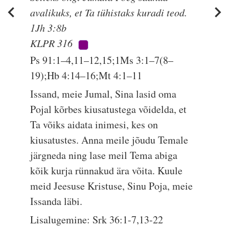
avalikuks, et Ta tühistaks kuradi teod.
1Jh 3:8b
KLPR 316
Ps 91:1–4,11–12,15;1Ms 3:1–7(8–
19);Hb 4:14–16;Mt 4:1–11
Issand, meie Jumal, Sina lasid oma
Pojal kõrbes kiusatustega võidelda, et
Ta võiks aidata inimesi, kes on
kiusatustes. Anna meile jõudu Temale
järgneda ning lase meil Tema abiga
kõik kurja rünnakud ära võita. Kuule
meid Jeesuse Kristuse, Sinu Poja, meie
Issanda läbi.
Lisalugemine: Srk 36:1-7,13-22