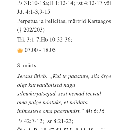
Ps 31:10-18a;Jl 1:12-14;Est 4:12-17 või
Jdt 4:1-3,9-15
Perpetua ja Felicitas, märtrid Kartaagos
(† 202/203)
Trk 3:1-7;Hb 10:32-36;
07.00
-
18.05
8. märts
Jeesus ütleb: „Kui te paastute, siis ärge
olge kurvanäolised nagu
silmakirjatsejad, sest nemad teevad
oma palge näotuks, et näidata
inimestele oma paastumist.“ Mt 6:16
Ps 42:7-12;Esr 8:21-23;