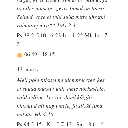
ta ütles naisele: „Kas Jumal on tõesti
öelnud, et te ei tohi süüa mitte ühestki
rohuaia puust?“ 1Ms 3:1
Ps 38:2-5,10,16-23;Ii 1:1-22;Mk 14:17-
31
06.49
-
18.15
12. märts
Meil pole niisugune ülempreester, kes
ei suuda kaasa tunda meie nõrkustele,
vaid selline, kes on olnud kõigiti
kiusatud nii nagu meie, ja siiski ilma
patuta. Hb 4:15
Ps 94:3-15;1Kr 10:7-13;1Sm 18:6-16