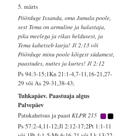
5. märts
Pöörduge Issanda, oma Jumala poole,
sest Tema on armuline ja halastaja,
pika meelega ja rikas heldusest, ja
Tema kahetseb kurja! Jl 2:13 või
Pöörduge minu poole kõigest südamest,
paastudes, nuttes ja kurtes! Jl 2:12
Ps 94:3-15;1Kn 21:1-4,7-11,16-21,27-
29 või As 29-31,38-43;
Tuhkapäev. Paastuaja algus
Palvepäev
Patukahetsus ja paast
KLPR 215
Ps 57:2-4,11-12;Jl 2:12-17;2Pt 1:1-11
või 1Pt 4:1-5;Mt 6:16-21 või Lk 13:22-