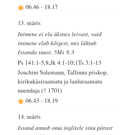
06.46
-
18.17
13. märts
Inimene ei ela üksnes leivast, vaid
inimene elab kõigest, mis lähtub
Issanda suust. 5Ms 8:3
Ps 141:1-5,8;Jk 4:1-10;1Ts 3:1-13
Joachim Salemann, Tallinna piiskop,
kirikukäsiraamatu ja lauluraamatu
uuendaja († 1701)
06.43
-
18.19
14. märts
Issand annab oma inglitele sinu pärast