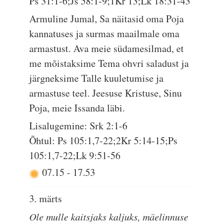
Ps 31:1-6;Js 58:1-9;1Kr 13;Lk 18:31-43
Armuline Jumal, Sa näitasid oma Poja
kannatuses ja surmas maailmale oma
armastust. Ava meie südamesilmad, et
me mõistaksime Tema ohvri saladust ja
järgneksime Talle kuuletumise ja
armastuse teel. Jeesuse Kristuse, Sinu
Poja, meie Issanda läbi.
Lisalugemine: Srk 2:1-6
Õhtul: Ps 105:1,7-22;2Kr 5:14-15;Ps
105:1,7-22;Lk 9:51-56
07.15
-
17.53
3. märts
Ole mulle kaitsjaks kaljuks, mäelinnuse