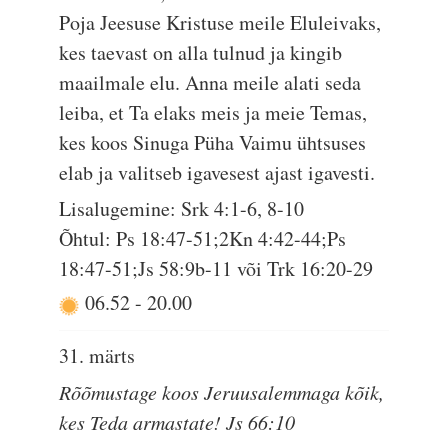
Poja Jeesuse Kristuse meile Eluleivaks,
kes taevast on alla tulnud ja kingib
maailmale elu. Anna meile alati seda
leiba, et Ta elaks meis ja meie Temas,
kes koos Sinuga Püha Vaimu ühtsuses
elab ja valitseb igavesest ajast igavesti.
Lisalugemine: Srk 4:1-6, 8-10
Õhtul: Ps 18:47-51;2Kn 4:42-44;Ps
18:47-51;Js 58:9b-11 või Trk 16:20-29
06.52
-
20.00
31. märts
Rõõmustage koos Jeruusalemmaga kõik,
kes Teda armastate! Js 66:10