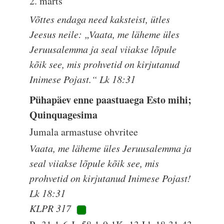
2. märts
Võttes endaga need kaksteist, ütles
Jeesus neile: „Vaata, me läheme üles
Jeruusalemma ja seal viiakse lõpule
kõik see, mis prohvetid on kirjutanud
Inimese Pojast.“ Lk 18:31
Pühapäev enne paastuaega Esto mihi;
Quinquagesima
Jumala armastuse ohvritee
Vaata, me läheme üles Jeruusalemma ja
seal viiakse lõpule kõik see, mis
prohvetid on kirjutanud Inimese Pojast!
Lk 18:31
KLPR 317