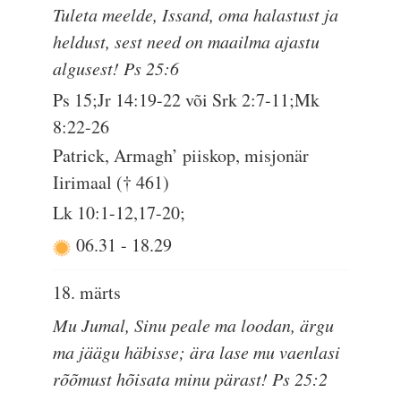
Tuleta meelde, Issand, oma halastust ja
heldust, sest need on maailma ajastu
algusest! Ps 25:6
Ps 15;Jr 14:19-22 või Srk 2:7-11;Mk
8:22-26
Patrick, Armagh’ piiskop, misjonär
Iirimaal († 461)
Lk 10:1-12,17-20;
06.31
-
18.29
18. märts
Mu Jumal, Sinu peale ma loodan, ärgu
ma jäägu häbisse; ära lase mu vaenlasi
rõõmust hõisata minu pärast! Ps 25:2