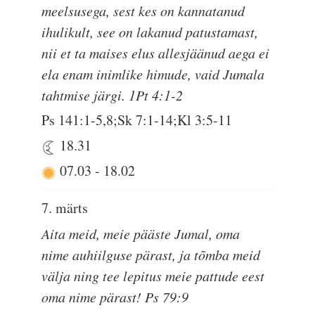
meelsusega, sest kes on kannatanud
ihulikult, see on lakanud patustamast,
nii et ta maises elus allesjäänud aega ei
ela enam inimlike himude, vaid Jumala
tahtmise järgi. 1Pt 4:1-2
Ps 141:1-5,8;Sk 7:1-14;Kl 3:5-11
18.31
07.03
-
18.02
7. märts
Aita meid, meie pääste Jumal, oma
nime auhiilguse pärast, ja tõmba meid
välja ning tee lepitus meie pattude eest
oma nime pärast! Ps 79:9