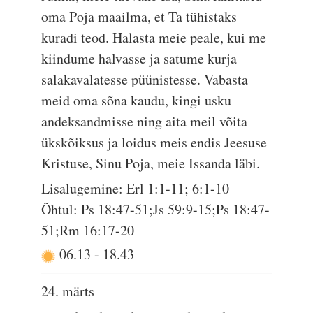
oma Poja maailma, et Ta tühistaks
kuradi teod. Halasta meie peale, kui me
kiindume halvasse ja satume kurja
salakavalatesse püünistesse. Vabasta
meid oma sõna kaudu, kingi usku
andeksandmisse ning aita meil võita
ükskõiksus ja loidus meis endis Jeesuse
Kristuse, Sinu Poja, meie Issanda läbi.
Lisalugemine: Erl 1:1-11; 6:1-10
Õhtul: Ps 18:47-51;Js 59:9-15;Ps 18:47-
51;Rm 16:17-20
06.13
-
18.43
24. märts