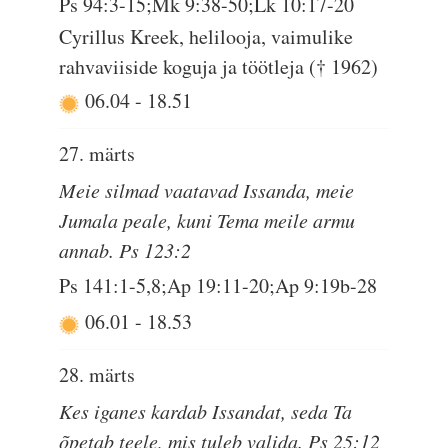
Ps 94:3-15;Mk 9:38-50;Lk 10:17-20
Cyrillus Kreek, helilooja, vaimulike
rahvaviiside koguja ja töötleja († 1962)
06.04
-
18.51
27. märts
Meie silmad vaatavad Issanda, meie
Jumala peale, kuni Tema meile armu
annab. Ps 123:2
Ps 141:1-5,8;Ap 19:11-20;Ap 9:19b-28
06.01
-
18.53
28. märts
Kes iganes kardab Issandat, seda Ta
õpetab teele, mis tuleb valida. Ps 25:12