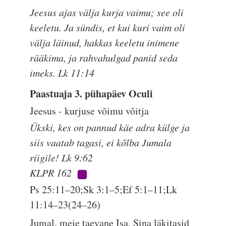
Jeesus ajas välja kurja vaimu; see oli
keeletu. Ja sündis, et kui kuri vaim oli
välja läinud, hakkas keeletu inimene
rääkima, ja rahvahulgad panid seda
imeks. Lk 11:14
Paastuaja 3. pühapäev Oculi
Jeesus - kurjuse võimu võitja
Ükski, kes on pannud käe adra külge ja
siis vaatab tagasi, ei kõlba Jumala
riigile! Lk 9:62
KLPR 162
Ps 25:11–20;Sk 3:1–5;Ef 5:1–11;Lk
11:14–23(24–26)
Jumal, meie taevane Isa, Sina läkitasid