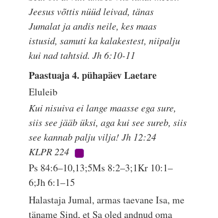
Jeesus võttis nüüd leivad, tänas
Jumalat ja andis neile, kes maas
istusid, samuti ka kalakestest, niipalju
kui nad tahtsid. Jh 6:10-11
Paastuaja 4. pühapäev Laetare
Eluleib
Kui nisuiva ei lange maasse ega sure,
siis see jääb üksi, aga kui see sureb, siis
see kannab palju vilja! Jh 12:24
KLPR 224
Ps 84:6–10,13;5Ms 8:2–3;1Kr 10:1–
6;Jh 6:1–15
Halastaja Jumal, armas taevane Isa, me
täname Sind, et Sa oled andnud oma