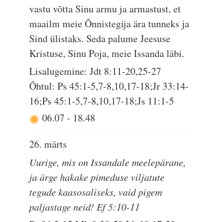
vastu võtta Sinu armu ja armastust, et
maailm meie Õnnistegija ära tunneks ja
Sind ülistaks. Seda palume Jeesuse
Kristuse, Sinu Poja, meie Issanda läbi.
Lisalugemine: Jdt 8:11-20,25-27
Õhtul: Ps 45:1-5,7-8,10,17-18;Jr 33:14-
16;Ps 45:1-5,7-8,10,17-18;Js 11:1-5
06.07
-
18.48
26. märts
Uurige, mis on Issandale meelepärane,
ja ärge hakake pimeduse viljatute
tegude kaasosaliseks, vaid pigem
paljastage neid! Ef 5:10-11