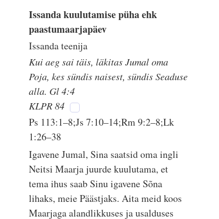
Issanda kuulutamise püha ehk
paastumaarjapäev
Issanda teenija
Kui aeg sai täis, läkitas Jumal oma
Poja, kes sündis naisest, sündis Seaduse
alla. Gl 4:4
KLPR 84
Ps 113:1–8;Js 7:10–14;Rm 9:2–8;Lk
1:26–38
Igavene Jumal, Sina saatsid oma ingli
Neitsi Maarja juurde kuulutama, et
tema ihus saab Sinu igavene Sõna
lihaks, meie Päästjaks. Aita meid koos
Maarjaga alandlikkuses ja usalduses