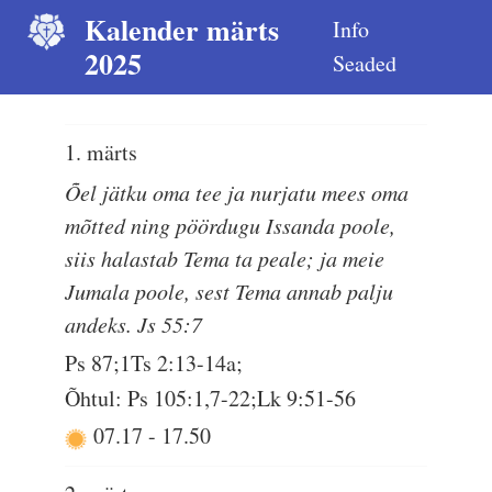
Kalender märts
Info
2025
Seaded
1. märts
Õel jätku oma tee ja nurjatu mees oma
mõtted ning pöördugu Issanda poole,
siis halastab Tema ta peale; ja meie
Jumala poole, sest Tema annab palju
andeks. Js 55:7
Ps 87;1Ts 2:13-14a;
Õhtul: Ps 105:1,7-22;Lk 9:51-56
07.17
-
17.50