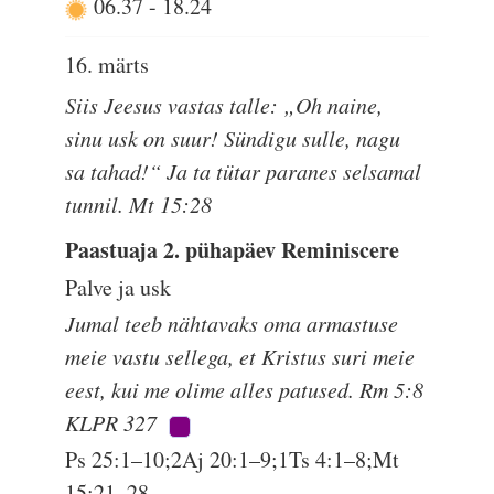
06.37
-
18.24
16. märts
Siis Jeesus vastas talle: „Oh naine,
sinu usk on suur! Sündigu sulle, nagu
sa tahad!“ Ja ta tütar paranes selsamal
tunnil. Mt 15:28
Paastuaja 2. pühapäev Reminiscere
Palve ja usk
Jumal teeb nähtavaks oma armastuse
meie vastu sellega, et Kristus suri meie
eest, kui me olime alles patused. Rm 5:8
KLPR 327
Ps 25:1–10;2Aj 20:1–9;1Ts 4:1–8;Mt
15:21–28