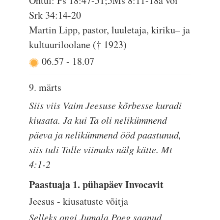
Õhtul: Ps 18:47-51;5Ms 8:11-18a või
Srk 34:14-20
Martin Lipp, pastor, luuletaja, kiriku– ja
kultuuriloolane († 1923)
06.57
-
18.07
9. märts
Siis viis Vaim Jeesuse kõrbesse kuradi
kiusata. Ja kui Ta oli nelikümmend
päeva ja nelikümmend ööd paastunud,
siis tuli Talle viimaks nälg kätte. Mt
4:1-2
Paastuaja 1. pühapäev Invocavit
Jeesus - kiusatuste võitja
Selleks ongi Jumala Poeg saanud