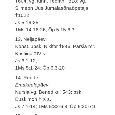
†604; vg. tunn. Teofan †818; vg.
Siimeon Uus Jumalasõnaõpetaja
†1022
Js 5:16-25;
1Ms 14:16-26; Õp 5:15-6:3
13. Neljapäev
Konst. üpsk. Nikifor †846; Pärsia mr.
Kristiina †IV s.
Js 6:1-12;
1Ms 5:1-24; Õp 6:3-20
14. Reede
Emakeelepäev
Nursia vg. Benedikt †543; psk.
Euskimon †IX s.
Js 7:1-14; 1Ms 5:32-6:8; Õp 6:20-7:1