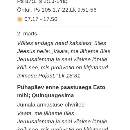
Ps 87;1Ts 2:13-14a;
Õhtul: Ps 105:1,7-22;Lk 9:51-56
07.17
-
17.50
2. märts
Võttes endaga need kaksteist, ütles
Jeesus neile: „Vaata, me läheme üles
Jeruusalemma ja seal viiakse lõpule
kõik see, mis prohvetid on kirjutanud
Inimese Pojast.“ Lk 18:31
Pühapäev enne paastuaega Esto
mihi; Quinquagesima
Jumala armastuse ohvritee
Vaata, me läheme üles
Jeruusalemma ja seal viiakse lõpule
kõik see, mis prohvetid on kirjutanud