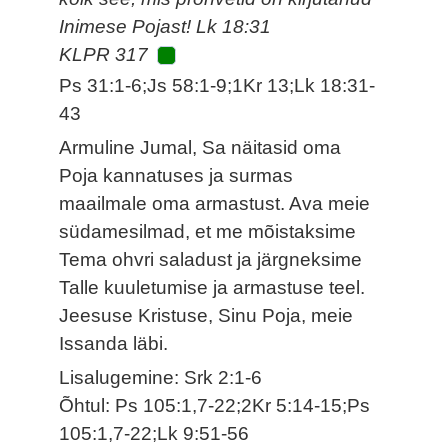
Inimese Pojast! Lk 18:31
KLPR 317
Ps 31:1-6;Js 58:1-9;1Kr 13;Lk 18:31-
43
Armuline Jumal, Sa näitasid oma
Poja kannatuses ja surmas
maailmale oma armastust. Ava meie
südamesilmad, et me mõistaksime
Tema ohvri saladust ja järgneksime
Talle kuuletumise ja armastuse teel.
Jeesuse Kristuse, Sinu Poja, meie
Issanda läbi.
Lisalugemine: Srk 2:1-6
Õhtul: Ps 105:1,7-22;2Kr 5:14-15;Ps
105:1,7-22;Lk 9:51-56