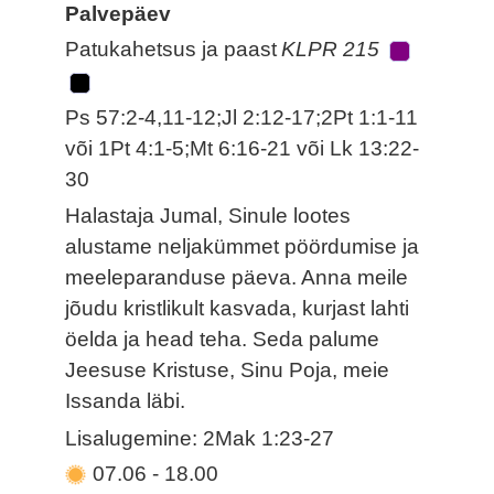
Palvepäev
Patukahetsus ja paast
KLPR 215
Ps 57:2-4,11-12;Jl 2:12-17;2Pt 1:1-11
või 1Pt 4:1-5;Mt 6:16-21 või Lk 13:22-
30
Halastaja Jumal, Sinule lootes
alustame neljakümmet pöördumise ja
meeleparanduse päeva. Anna meile
jõudu kristlikult kasvada, kurjast lahti
öelda ja head teha. Seda palume
Jeesuse Kristuse, Sinu Poja, meie
Issanda läbi.
Lisalugemine: 2Mak 1:23-27
07.06
-
18.00