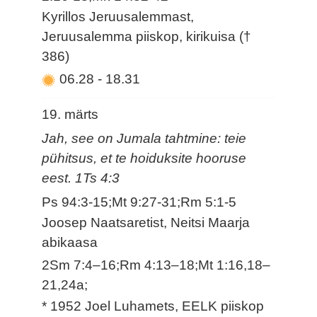
Kyrillos Jeruusalemmast,
Jeruusalemma piiskop, kirikuisa (†
386)
06.28
-
18.31
19. märts
Jah, see on Jumala tahtmine: teie
pühitsus, et te hoiduksite hooruse
eest. 1Ts 4:3
Ps 94:3-15;Mt 9:27-31;Rm 5:1-5
Joosep Naatsaretist, Neitsi Maarja
abikaasa
2Sm 7:4–16;Rm 4:13–18;Mt 1:16,18–
21,24a;
* 1952 Joel Luhamets, EELK piiskop