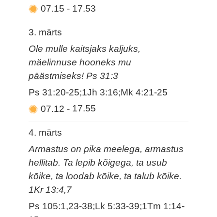
07.15
-
17.53
3. märts
Ole mulle kaitsjaks kaljuks,
mäelinnuse hooneks mu
päästmiseks! Ps 31:3
Ps 31:20-25;1Jh 3:16;Mk 4:21-25
07.12
-
17.55
4. märts
Armastus on pika meelega, armastus
hellitab. Ta lepib kõigega, ta usub
kõike, ta loodab kõike, ta talub kõike.
1Kr 13:4,7
Ps 105:1,23-38;Lk 5:33-39;1Tm 1:14-