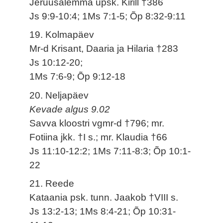
Jeruusalemma üpsk. Kirill †386
Js 9:9-10:4; 1Ms 7:1-5; Õp 8:32-9:11
19. Kolmapäev
Mr-d Krisant, Daaria ja Hilaria †283
Js 10:12-20;
1Ms 7:6-9; Õp 9:12-18
20. Neljapäev
Kevade algus 9.02
Savva kloostri vgmr-d †796; mr.
Fotiina jkk. †I s.; mr. Klaudia †66
Js 11:10-12:2; 1Ms 7:11-8:3; Õp 10:1-
22
21. Reede
Kataania psk. tunn. Jaakob †VIII s.
Js 13:2-13; 1Ms 8:4-21; Õp 10:31-