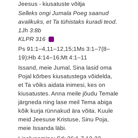
Jeesus - kiusatuste võitja
Selleks ongi Jumala Poeg saanud
avalikuks, et Ta tühistaks kuradi teod.
1Jh 3:8b
KLPR 316
Ps 91:1–4,11–12,15;1Ms 3:1–7(8–
19);Hb 4:14–16;Mt 4:1–11
Issand, meie Jumal, Sina lasid oma
Pojal kõrbes kiusatustega võidelda,
et Ta võiks aidata inimesi, kes on
kiusatustes. Anna meile jõudu Temale
järgneda ning lase meil Tema abiga
kõik kurja rünnakud ära võita. Kuule
meid Jeesuse Kristuse, Sinu Poja,
meie Issanda läbi.