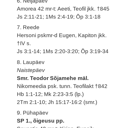
6. Neljapäev
Amorea 42 mr-t: Aeeti, Teofil jkk. †845
Js 2:11-21; 1Ms 2:4-19; Õp 3:1-18
7. Reede
Hersoni pskmr-d Eugen, Kapiton jkk.
†IV s.
Js 3:1-14; 1Ms 2:20-3:20; Õp 3:19-34
8. Laupäev
Naistepäev
Smr. Teodor Sõjamehe mäl.
Nikomeedia psk. tunn. Teofilakt †842
Hb 1:1-12; Mk 2:23-3:5 (lp.)
2Tm 2:1-10; Jh 15:17-16:2 (smr.)
9. Pühapäev
SP 1., õigeusu pp.