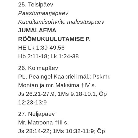
25. Teisipäev
Paastumaarjapäev
Küüditamisohvrite mälestuspäev
JUMALAEMA
RÕÕMUKUULUTAMISE P.
HE Lk 1:39-49,56
Hb 2:11-18; Lk 1:24-38
26. Kolmapäev
PL. Peaingel Kaabrieli mäl.; Pskmr.
Montan ja mr. Maksima †IV s.
Js 26:21-27:9; 1Ms 9:18-10:1; Õp
12:23-13:9
27. Neljapäev
Mr. Matroona †III s.
Js 28:14-22; 1Ms 10:32-11:9; Õp