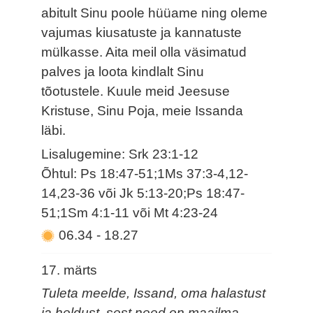
abitult Sinu poole hüüame ning oleme
vajumas kiusatuste ja kannatuste
mülkasse. Aita meil olla väsimatud
palves ja loota kindlalt Sinu
tõotustele. Kuule meid Jeesuse
Kristuse, Sinu Poja, meie Issanda
läbi.
Lisalugemine: Srk 23:1-12
Õhtul: Ps 18:47-51;1Ms 37:3-4,12-
14,23-36 või Jk 5:13-20;Ps 18:47-
51;1Sm 4:1-11 või Mt 4:23-24
06.34
-
18.27
17. märts
Tuleta meelde, Issand, oma halastust
ja heldust, sest need on maailma