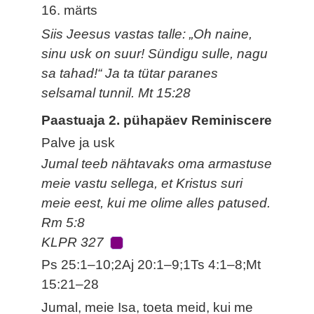
16. märts
Siis Jeesus vastas talle: „Oh naine,
sinu usk on suur! Sündigu sulle, nagu
sa tahad!“ Ja ta tütar paranes
selsamal tunnil. Mt 15:28
Paastuaja 2. pühapäev Reminiscere
Palve ja usk
Jumal teeb nähtavaks oma armastuse
meie vastu sellega, et Kristus suri
meie eest, kui me olime alles patused.
Rm 5:8
KLPR 327
Ps 25:1–10;2Aj 20:1–9;1Ts 4:1–8;Mt
15:21–28
Jumal, meie Isa, toeta meid, kui me