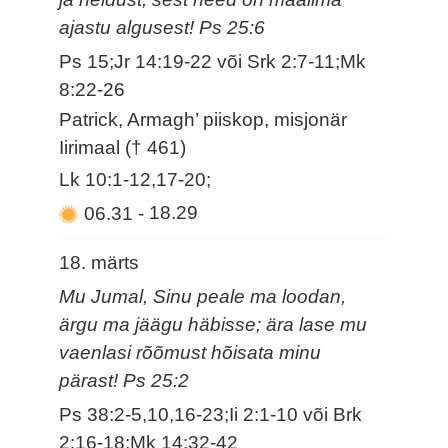
ajastu algusest! Ps 25:6
Ps 15;Jr 14:19-22 või Srk 2:7-11;Mk
8:22-26
Patrick, Armagh’ piiskop, misjonär
Iirimaal († 461)
Lk 10:1-12,17-20;
06.31
-
18.29
18. märts
Mu Jumal, Sinu peale ma loodan,
ärgu ma jäägu häbisse; ära lase mu
vaenlasi rõõmust hõisata minu
pärast! Ps 25:2
Ps 38:2-5,10,16-23;Ii 2:1-10 või Brk
2:16-18;Mk 14:32-42