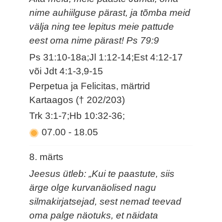
nime auhiilguse pärast, ja tõmba meid
välja ning tee lepitus meie pattude
eest oma nime pärast! Ps 79:9
Ps 31:10-18a;Jl 1:12-14;Est 4:12-17
või Jdt 4:1-3,9-15
Perpetua ja Felicitas, märtrid
Kartaagos († 202/203)
Trk 3:1-7;Hb 10:32-36;
07.00
-
18.05
8. märts
Jeesus ütleb: „Kui te paastute, siis
ärge olge kurvanäolised nagu
silmakirjatsejad, sest nemad teevad
oma palge näotuks, et näidata