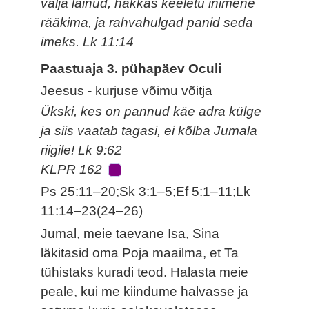
välja läinud, hakkas keeletu inimene
rääkima, ja rahvahulgad panid seda
imeks. Lk 11:14
Paastuaja 3. pühapäev Oculi
Jeesus - kurjuse võimu võitja
Ükski, kes on pannud käe adra külge
ja siis vaatab tagasi, ei kõlba Jumala
riigile! Lk 9:62
KLPR 162
Ps 25:11–20;Sk 3:1–5;Ef 5:1–11;Lk
11:14–23(24–26)
Jumal, meie taevane Isa, Sina
läkitasid oma Poja maailma, et Ta
tühistaks kuradi teod. Halasta meie
peale, kui me kiindume halvasse ja