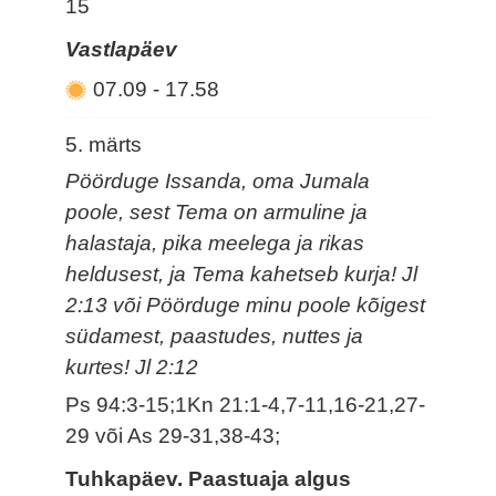
15
Vastlapäev
07.09
-
17.58
5. märts
Pöörduge Issanda, oma Jumala
poole, sest Tema on armuline ja
halastaja, pika meelega ja rikas
heldusest, ja Tema kahetseb kurja! Jl
2:13 või Pöörduge minu poole kõigest
südamest, paastudes, nuttes ja
kurtes! Jl 2:12
Ps 94:3-15;1Kn 21:1-4,7-11,16-21,27-
29 või As 29-31,38-43;
Tuhkapäev. Paastuaja algus