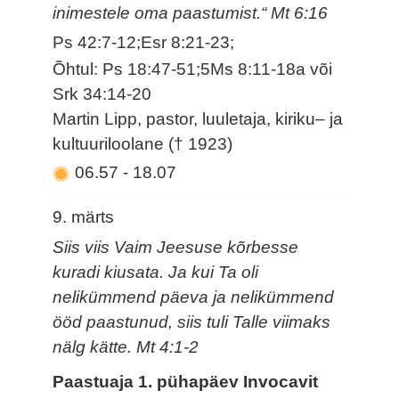
inimestele oma paastumist.“ Mt 6:16
Ps 42:7-12;Esr 8:21-23;
Õhtul: Ps 18:47-51;5Ms 8:11-18a või
Srk 34:14-20
Martin Lipp, pastor, luuletaja, kiriku– ja
kultuuriloolane († 1923)
06.57
-
18.07
9. märts
Siis viis Vaim Jeesuse kõrbesse
kuradi kiusata. Ja kui Ta oli
nelikümmend päeva ja nelikümmend
ööd paastunud, siis tuli Talle viimaks
nälg kätte. Mt 4:1-2
Paastuaja 1. pühapäev Invocavit