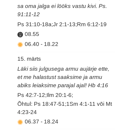
sa oma jalga ei lööks vastu kivi. Ps.
91:11-12
Ps 31:10-18a;Jr 2:1-13;Rm 6:12-19
08.55
06.40
-
18.22
15. märts
Läki siis julgusega armu aujärje ette,
et me halastust saaksime ja armu
abiks leiaksime parajal ajal! Hb 4:16
Ps 42:7-12;Ilm 20:1-6;
Õhtul: Ps 18:47-51;1Sm 4:1-11 või Mt
4:23-24
06.37
-
18.24