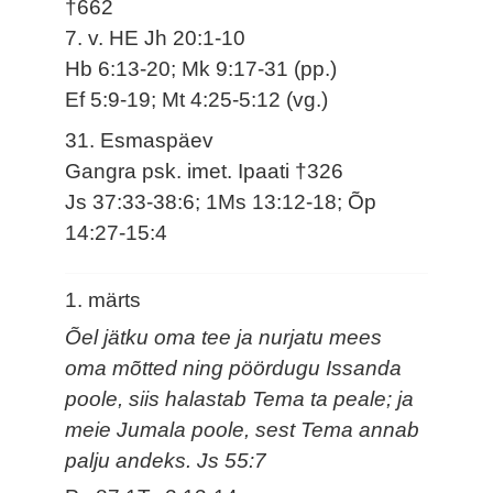
†662
7. v. HE Jh 20:1-10
Hb 6:13-20; Mk 9:17-31 (pp.)
Ef 5:9-19; Mt 4:25-5:12 (vg.)
31. Esmaspäev
Gangra psk. imet. Ipaati †326
Js 37:33-38:6; 1Ms 13:12-18; Õp
14:27-15:4
1. märts
Õel jätku oma tee ja nurjatu mees
oma mõtted ning pöördugu Issanda
poole, siis halastab Tema ta peale; ja
meie Jumala poole, sest Tema annab
palju andeks. Js 55:7