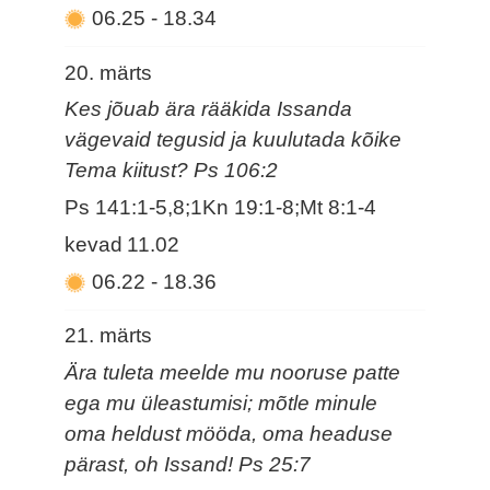
06.25
-
18.34
20. märts
Kes jõuab ära rääkida Issanda
vägevaid tegusid ja kuulutada kõike
Tema kiitust? Ps 106:2
Ps 141:1-5,8;1Kn 19:1-8;Mt 8:1-4
kevad
11.02
06.22
-
18.36
21. märts
Ära tuleta meelde mu nooruse patte
ega mu üleastumisi; mõtle minule
oma heldust mööda, oma headuse
pärast, oh Issand! Ps 25:7