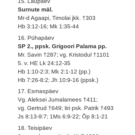
15. Laupäev
Surnute mäl.
Mr-d Agaapi, Timolai jkk. †303
Hb 3:12-16; Mk 1:35-44
16. Pühapäev
SP 2., ppsk. Grigoori Palama pp.
Mr. Savin †287; vg. Kristodul †1101
5. v. HE Lk 24:12-35
Hb 1:10-2:3; Mk 2:1-12 (pp.)
Hb 7:26-8:2; Jh 10:9-16 (ppsk.)
17. Esmaspäev
Vg. Aleksei Jumalamees †411;
vg. Gertrud †649; Iiri psk. Patrik †493
Js 8:13-9:7; 1Ms 6:9-22; Õp 8:1-21
18. Teisipäev