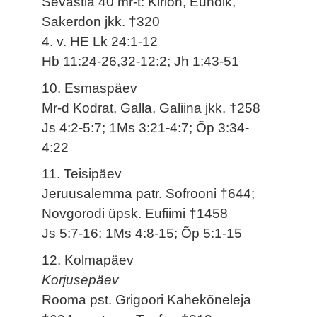
Sevastia 40 mr-t: Kirion, Eunoik,
Sakerdon jkk. †320
4. v. HE Lk 24:1-12
Hb 11:24-26,32-12:2; Jh 1:43-51
10. Esmaspäev
Mr-d Kodrat, Galla, Galiina jkk. †258
Js 4:2-5:7; 1Ms 3:21-4:7; Õp 3:34-
4:22
11. Teisipäev
Jeruusalemma patr. Sofrooni †644;
Novgorodi üpsk. Eufiimi †1458
Js 5:7-16; 1Ms 4:8-15; Õp 5:1-15
12. Kolmapäev
Korjusepäev
Rooma pst. Grigoori Kahekõneleja