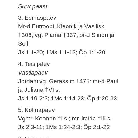
Suur paast
3. Esmaspäev
Mr-d Eutroopi, Kleonik ja Vasilisk
†308; vg. Piama †337; pr-d Siinon ja
Soil
Js 1:1-20; 1Ms 1:1-13; Õp 1:1-20
4. Teisipäev
Vastlapäev
Jordani vg. Gerassim †475: mr-d Paul
ja Juliana †VI s.
Js 1:19-2:3; 1Ms 1:14-23; Õp 1:20-33
5. Kolmapäev
Vgmr. Koonon †I s.; mr. Iraida †III s.
Js 2:3-11; 1Ms 1:24-2:3; Õp 2:1-22