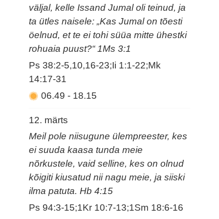
väljal, kelle Issand Jumal oli teinud, ja
ta ütles naisele: „Kas Jumal on tõesti
öelnud, et te ei tohi süüa mitte ühestki
rohuaia puust?“ 1Ms 3:1
Ps 38:2-5,10,16-23;Ii 1:1-22;Mk
14:17-31
06.49
-
18.15
12. märts
Meil pole niisugune ülempreester, kes
ei suuda kaasa tunda meie
nõrkustele, vaid selline, kes on olnud
kõigiti kiusatud nii nagu meie, ja siiski
ilma patuta. Hb 4:15
Ps 94:3-15;1Kr 10:7-13;1Sm 18:6-16