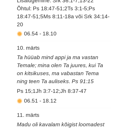
Lisalugemine: Srk 36:1-7,13-22
Õhtul: Ps 18:47-51;2Ts 3:1-5;Ps
18:47-51;5Ms 8:11-18a või Srk 34:14-
20
06.54
-
18.10
10. märts
Ta hüüab mind appi ja ma vastan
Temale; mina olen Ta juures, kui Ta
on kitsikuses, ma vabastan Tema
ning teen Ta auliseks. Ps 91:15
Ps 15;1Jh 3:7-12;Jh 8:37-47
06.51
-
18.12
11. märts
Madu oli kavalam kõigist loomadest