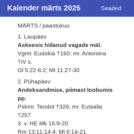
Kalender märts 2025
Seaded
MÄRTS / paastukuu
1. Laupäev
Askeesis hiilanud vagade mäl.
Vgmr. Eudokia †160; mr. Antoniina
†IV s.
Gl 5:22-6:2; Mt 11:27-30
2. Pühapäev
Andeksandmise, piimast loobumis
pp.
Pskmr. Teodot †326; mr. Eutaalia
†257
3. v. HE Mk 16:9-20
Rm 13:11-14:4; Mt 6:14-21