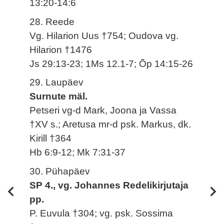
13:20-14:6
28. Reede
Vg. Hilarion Uus †754; Oudova vg.
Hilarion †1476
Js 29:13-23; 1Ms 12.1-7; Õp 14:15-26
29. Laupäev
Surnute mäl.
Petseri vg-d Mark, Joona ja Vassa
†XV s.; Aretusa mr-d psk. Markus, dk.
Kirill †364
Hb 6:9-12; Mk 7:31-37
30. Pühapäev
SP 4., vg. Johannes Redelikirjutaja
pp.
P. Euvula †304; vg. psk. Sossima