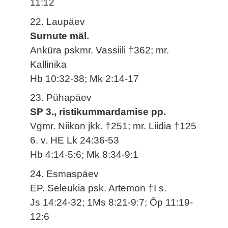
11:12
22. Laupäev
Surnute mäl.
Anküra pskmr. Vassiili †362; mr.
Kallinika
Hb 10:32-38; Mk 2:14-17
23. Pühapäev
SP 3., ristikummardamise pp.
Vgmr. Niikon jkk. †251; mr. Liidia †125
6. v. HE Lk 24:36-53
Hb 4:14-5:6; Mk 8:34-9:1
24. Esmaspäev
EP. Seleukia psk. Artemon †I s.
Js 14:24-32; 1Ms 8:21-9:7; Õp 11:19-
12:6