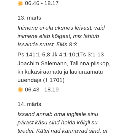
06.46
-
18.17
13. märts
Inimene ei ela üksnes leivast, vaid
inimene elab kõigest, mis lähtub
Issanda suust. 5Ms 8:3
Ps 141:1-5,8;Jk 4:1-10;1Ts 3:1-13
Joachim Salemann, Tallinna piiskop,
kirikukäsiraamatu ja lauluraamatu
uuendaja († 1701)
06.43
-
18.19
14. märts
Issand annab oma inglitele sinu
pärast käsu sind hoida kõigil su
teedel. Kätel nad kannavad sind, et