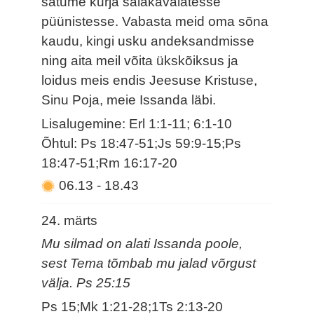
satume kurja salakavalatesse
püünistesse. Vabasta meid oma sõna
kaudu, kingi usku andeksandmisse
ning aita meil võita ükskõiksus ja
loidus meis endis Jeesuse Kristuse,
Sinu Poja, meie Issanda läbi.
Lisalugemine: Erl 1:1-11; 6:1-10
Õhtul: Ps 18:47-51;Js 59:9-15;Ps
18:47-51;Rm 16:17-20
06.13
-
18.43
24. märts
Mu silmad on alati Issanda poole,
sest Tema tõmbab mu jalad võrgust
välja. Ps 25:15
Ps 15;Mk 1:21-28;1Ts 2:13-20