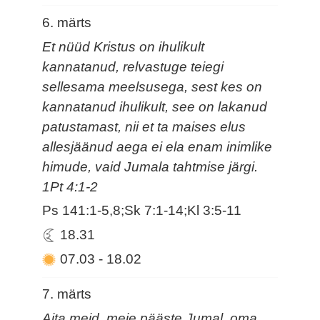
6. märts
Et nüüd Kristus on ihulikult
kannatanud, relvastuge teiegi
sellesama meelsusega, sest kes on
kannatanud ihulikult, see on lakanud
patustamast, nii et ta maises elus
allesjäänud aega ei ela enam inimlike
himude, vaid Jumala tahtmise järgi.
1Pt 4:1-2
Ps 141:1-5,8;Sk 7:1-14;Kl 3:5-11
18.31
07.03
-
18.02
7. märts
Aita meid, meie pääste Jumal, oma