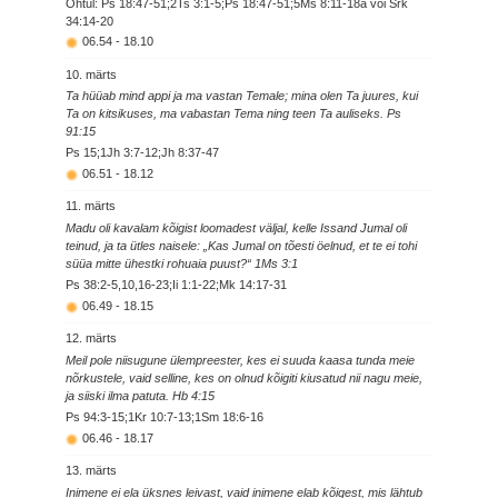
Õhtul: Ps 18:47-51;2Ts 3:1-5;Ps 18:47-51;5Ms 8:11-18a või Srk
34:14-20
06.54
-
18.10
10. märts
Ta hüüab mind appi ja ma vastan Temale; mina olen Ta juures, kui
Ta on kitsikuses, ma vabastan Tema ning teen Ta auliseks. Ps
91:15
Ps 15;1Jh 3:7-12;Jh 8:37-47
06.51
-
18.12
11. märts
Madu oli kavalam kõigist loomadest väljal, kelle Issand Jumal oli
teinud, ja ta ütles naisele: „Kas Jumal on tõesti öelnud, et te ei tohi
süüa mitte ühestki rohuaia puust?“ 1Ms 3:1
Ps 38:2-5,10,16-23;Ii 1:1-22;Mk 14:17-31
06.49
-
18.15
12. märts
Meil pole niisugune ülempreester, kes ei suuda kaasa tunda meie
nõrkustele, vaid selline, kes on olnud kõigiti kiusatud nii nagu meie,
ja siiski ilma patuta. Hb 4:15
Ps 94:3-15;1Kr 10:7-13;1Sm 18:6-16
06.46
-
18.17
13. märts
Inimene ei ela üksnes leivast, vaid inimene elab kõigest, mis lähtub