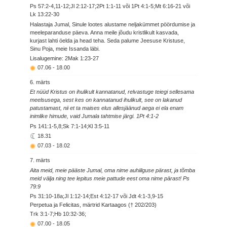
Ps 57:2-4,11-12;Jl 2:12-17;2Pt 1:1-11 või 1Pt 4:1-5;Mt 6:16-21 või
Lk 13:22-30
Halastaja Jumal, Sinule lootes alustame neljakümmet pöördumise ja
meeleparanduse päeva. Anna meile jõudu kristlikult kasvada,
kurjast lahti öelda ja head teha. Seda palume Jeesuse Kristuse,
Sinu Poja, meie Issanda läbi.
Lisalugemine: 2Mak 1:23-27
07.06
-
18.00
6. märts
Et nüüd Kristus on ihulikult kannatanud, relvastuge teiegi sellesama
meelsusega, sest kes on kannatanud ihulikult, see on lakanud
patustamast, nii et ta maises elus allesjäänud aega ei ela enam
inimlike himude, vaid Jumala tahtmise järgi. 1Pt 4:1-2
Ps 141:1-5,8;Sk 7:1-14;Kl 3:5-11
18.31
07.03
-
18.02
7. märts
Aita meid, meie pääste Jumal, oma nime auhiilguse pärast, ja tõmba
meid välja ning tee lepitus meie pattude eest oma nime pärast! Ps
79:9
Ps 31:10-18a;Jl 1:12-14;Est 4:12-17 või Jdt 4:1-3,9-15
Perpetua ja Felicitas, märtrid Kartaagos († 202/203)
Trk 3:1-7;Hb 10:32-36;
07.00
-
18.05