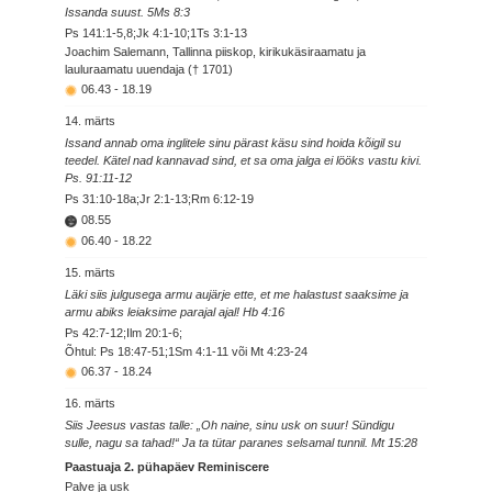
Issanda suust. 5Ms 8:3
Ps 141:1-5,8;Jk 4:1-10;1Ts 3:1-13
Joachim Salemann, Tallinna piiskop, kirikukäsiraamatu ja
lauluraamatu uuendaja († 1701)
06.43
-
18.19
14. märts
Issand annab oma inglitele sinu pärast käsu sind hoida kõigil su
teedel. Kätel nad kannavad sind, et sa oma jalga ei lööks vastu kivi.
Ps. 91:11-12
Ps 31:10-18a;Jr 2:1-13;Rm 6:12-19
08.55
06.40
-
18.22
15. märts
Läki siis julgusega armu aujärje ette, et me halastust saaksime ja
armu abiks leiaksime parajal ajal! Hb 4:16
Ps 42:7-12;Ilm 20:1-6;
Õhtul: Ps 18:47-51;1Sm 4:1-11 või Mt 4:23-24
06.37
-
18.24
16. märts
Siis Jeesus vastas talle: „Oh naine, sinu usk on suur! Sündigu
sulle, nagu sa tahad!“ Ja ta tütar paranes selsamal tunnil. Mt 15:28
Paastuaja 2. pühapäev Reminiscere
Palve ja usk