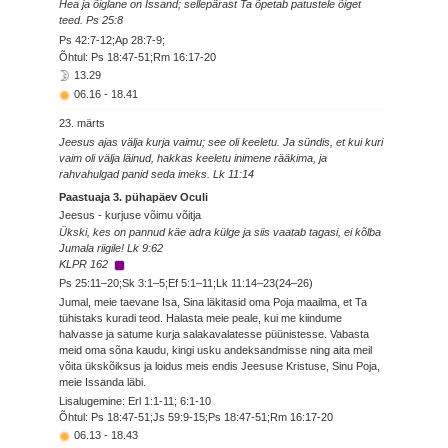
Hea ja õiglane on Issand; sellepärast Ta õpetab patustele õiget
teed. Ps 25:8
Ps 42:7-12;Ap 28:7-9;
Õhtul: Ps 18:47-51;Rm 16:17-20
13.29
06.16
-
18.41
23. märts
Jeesus ajas välja kurja vaimu; see oli keeletu. Ja sündis, et kui kuri
vaim oli välja läinud, hakkas keeletu inimene rääkima, ja
rahvahulgad panid seda imeks. Lk 11:14
Paastuaja 3. pühapäev Oculi
Jeesus - kurjuse võimu võitja
Ükski, kes on pannud käe adra külge ja siis vaatab tagasi, ei kõlba
Jumala riigile! Lk 9:62
KLPR 162
Ps 25:11–20;Sk 3:1–5;Ef 5:1–11;Lk 11:14–23(24–26)
Jumal, meie taevane Isa, Sina läkitasid oma Poja maailma, et Ta
tühistaks kuradi teod. Halasta meie peale, kui me kiindume
halvasse ja satume kurja salakavalatesse püünistesse. Vabasta
meid oma sõna kaudu, kingi usku andeksandmisse ning aita meil
võita ükskõiksus ja loidus meis endis Jeesuse Kristuse, Sinu Poja,
meie Issanda läbi.
Lisalugemine: Erl 1:1-11; 6:1-10
Õhtul: Ps 18:47-51;Js 59:9-15;Ps 18:47-51;Rm 16:17-20
06.13
-
18.43