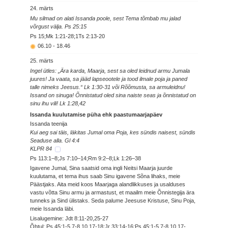
24. märts
Mu silmad on alati Issanda poole, sest Tema tõmbab mu jalad
võrgust välja. Ps 25:15
Ps 15;Mk 1:21-28;1Ts 2:13-20
06.10
-
18.46
25. märts
Ingel ütles: „Ära karda, Maarja, sest sa oled leidnud armu Jumala
juures! Ja vaata, sa jääd lapseootele ja tood ilmale poja ja paned
talle nimeks Jeesus.“ Lk 1:30-31 või Rõõmusta, sa armuleidnu!
Issand on sinuga! Õnnistatud oled sina naiste seas ja õnnistatud on
sinu ihu vili! Lk 1:28,42
Issanda kuulutamise püha ehk paastumaarjapäev
Issanda teenija
Kui aeg sai täis, läkitas Jumal oma Poja, kes sündis naisest, sündis
Seaduse alla. Gl 4:4
KLPR 84
Ps 113:1–8;Js 7:10–14;Rm 9:2–8;Lk 1:26–38
Igavene Jumal, Sina saatsid oma ingli Neitsi Maarja juurde
kuulutama, et tema ihus saab Sinu igavene Sõna lihaks, meie
Päästjaks. Aita meid koos Maarjaga alandlikkuses ja usalduses
vastu võtta Sinu armu ja armastust, et maailm meie Õnnistegija ära
tunneks ja Sind ülistaks. Seda palume Jeesuse Kristuse, Sinu Poja,
meie Issanda läbi.
Lisalugemine: Jdt 8:11-20,25-27
Õhtul: Ps 45:1-5,7-8,10,17-18;Jr 33:14-16;Ps 45:1-5,7-8,10,17-