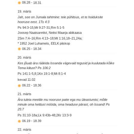
06.28
-
18.31
19. märts
Jah, see on Jumala tahtmine: teie pühitsus, et te hoiduksite
hooruse eest. 1Ts 4:3
Ps 94:3-15;Mt 9:27-31;Rm 5:1-5
Joosep Naatsaretist, Neitsi Maarja abikaasa
2Sm 7:4–16;Rm 4:13–18;Mt 1:16,18–21,24a;
* 1952 Joel Luhamets, EELK piiskop
06.25
-
18.34
20. märts
Kes jõuab ära rääkida Issanda vägevaid tegusid ja kuulutada kõike
Tema kiitust? Ps 106:2
Ps 141:1-5,8;1Kn 19:1-8;Mt 8:1-4
kevad
11.02
06.22
-
18.36
21. märts
Ära tuleta meelde mu nooruse patte ega mu üleastumisi; mõtle
minule oma heldust mööda, oma headuse pärast, oh Issand! Ps
25:7
Ps 31:10-18a;Lk 9:43b-48;2Kr 13:3-9
06.19
-
18.39
22. märts