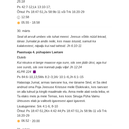
25:18
Ps 42:7-12;Lk 13:10-17;
Õhtul: Ps 18:47-51;Js 58:9b-11 või Trk 16:20-29
12.58
05.55
-
18.58
30. märts
Seal oli arvult umbes viis tuhat meest. Jeesus võttis nüüd leivad,
tänas Jumalat ja andis neile, kes maas istusid, samuti ka
kalakestest, niipalju kui nad tahtsid. Jh 6:10-11
Paastuaja 4. pühapäev Laetare
Eluleib
Kui nisuiva ei lange maasse ega sure, siis see jääb üksi, aga kui
see sureb, siis see kannab palju vilja! Jh 12:24
KLPR 224
Ps 84:6–10,13;5Ms 8:2–3;1Kr 10:1–6;Jh 6:1–15
Halastaja Jumal, armas taevane Isa, me täname Sind, et Sa oled
andnud oma Poja Jeesuse Kristuse meile Eluleivaks, kes taevast
on alla tulnud ja kingib maailmale elu. Anna meile alati seda leiba, et
Ta elaks meis ja meie Temas, kes koos Sinuga Püha Vaimu
ühtsuses elab ja valitseb igavesest ajast igavesti.
Lisalugemine: Srk 4:1-6, 8-10
Õhtul: Ps 18:47-51;2Kn 4:42-44;Ps 18:47-51;Js 58:9b-11 või Trk
16:20-29
06.52
-
20.00