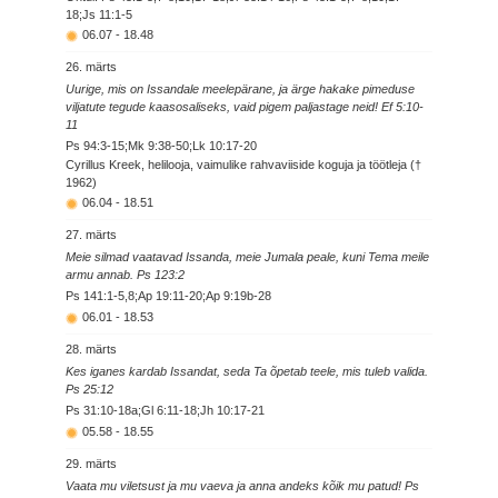
18;Js 11:1-5
06.07
-
18.48
26. märts
Uurige, mis on Issandale meelepärane, ja ärge hakake pimeduse
viljatute tegude kaasosaliseks, vaid pigem paljastage neid! Ef 5:10-
11
Ps 94:3-15;Mk 9:38-50;Lk 10:17-20
Cyrillus Kreek, helilooja, vaimulike rahvaviiside koguja ja töötleja (†
1962)
06.04
-
18.51
27. märts
Meie silmad vaatavad Issanda, meie Jumala peale, kuni Tema meile
armu annab. Ps 123:2
Ps 141:1-5,8;Ap 19:11-20;Ap 9:19b-28
06.01
-
18.53
28. märts
Kes iganes kardab Issandat, seda Ta õpetab teele, mis tuleb valida.
Ps 25:12
Ps 31:10-18a;Gl 6:11-18;Jh 10:17-21
05.58
-
18.55
29. märts
Vaata mu viletsust ja mu vaeva ja anna andeks kõik mu patud! Ps