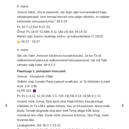
8. märts
Jeesus ütleb: „Kui te paastute, siis ärge olge kurvanäolised nagu
silmakirjatsejad, sest nemad teevad oma palge näotuks, et näidata
inimestele oma paastumist.“ Mt 6:16
Ps 42:7-12;Esr 8:21-23;
Õhtul: Ps 18:47-51;5Ms 8:11-18a või Srk 34:14-20
Martin Lipp, pastor, luuletaja, kiriku– ja kultuuriloolane († 1923)
06.57
-
18.07
9. märts
Siis viis Vaim Jeesuse kõrbesse kuradi kiusata. Ja kui Ta oli
nelikümmend päeva ja nelikümmend ööd paastunud, siis tuli Talle
viimaks nälg kätte. Mt 4:1-2
Paastuaja 1. pühapäev Invocavit
Jeesus - kiusatuste võitja
Selleks ongi Jumala Poeg saanud avalikuks, et Ta tühistaks kuradi
teod. 1Jh 3:8b
KLPR 316
Ps 91:1–4,11–12,15;1Ms 3:1–7(8–19);Hb 4:14–16;Mt 4:1–11
Issand, meie Jumal, Sina lasid oma Pojal kõrbes kiusatustega
võidelda, et Ta võiks aidata inimesi, kes on kiusatustes. Anna meile
jõudu Temale järgneda ning lase meil Tema abiga kõik kurja
rünnakud ära võita. Kuule meid Jeesuse Kristuse, Sinu Poja, meie
Issanda läbi.
Lisalugemine: Srk 36:1-7,13-22