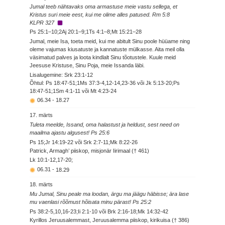
Jumal teeb nähtavaks oma armastuse meie vastu sellega, et
Kristus suri meie eest, kui me olime alles patused. Rm 5:8
KLPR 327
Ps 25:1–10;2Aj 20:1–9;1Ts 4:1–8;Mt 15:21–28
Jumal, meie Isa, toeta meid, kui me abitult Sinu poole hüüame ning
oleme vajumas kiusatuste ja kannatuste mülkasse. Aita meil olla
väsimatud palves ja loota kindlalt Sinu tõotustele. Kuule meid
Jeesuse Kristuse, Sinu Poja, meie Issanda läbi.
Lisalugemine: Srk 23:1-12
Õhtul: Ps 18:47-51;1Ms 37:3-4,12-14,23-36 või Jk 5:13-20;Ps
18:47-51;1Sm 4:1-11 või Mt 4:23-24
06.34
-
18.27
17. märts
Tuleta meelde, Issand, oma halastust ja heldust, sest need on
maailma ajastu algusest! Ps 25:6
Ps 15;Jr 14:19-22 või Srk 2:7-11;Mk 8:22-26
Patrick, Armagh’ piiskop, misjonär Iirimaal († 461)
Lk 10:1-12,17-20;
06.31
-
18.29
18. märts
Mu Jumal, Sinu peale ma loodan, ärgu ma jäägu häbisse; ära lase
mu vaenlasi rõõmust hõisata minu pärast! Ps 25:2
Ps 38:2-5,10,16-23;Ii 2:1-10 või Brk 2:16-18;Mk 14:32-42
Kyrillos Jeruusalemmast, Jeruusalemma piiskop, kirikuisa († 386)