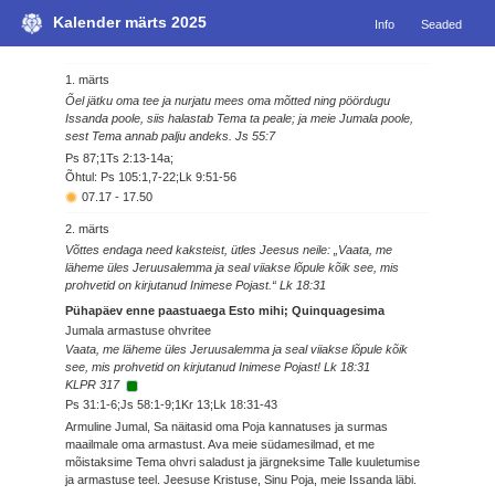
Kalender märts 2025
Info
Seaded
1. märts
Õel jätku oma tee ja nurjatu mees oma mõtted ning pöördugu
Issanda poole, siis halastab Tema ta peale; ja meie Jumala poole,
sest Tema annab palju andeks. Js 55:7
Ps 87;1Ts 2:13-14a;
Õhtul: Ps 105:1,7-22;Lk 9:51-56
07.17
-
17.50
2. märts
Võttes endaga need kaksteist, ütles Jeesus neile: „Vaata, me
läheme üles Jeruusalemma ja seal viiakse lõpule kõik see, mis
prohvetid on kirjutanud Inimese Pojast.“ Lk 18:31
Pühapäev enne paastuaega Esto mihi; Quinquagesima
Jumala armastuse ohvritee
Vaata, me läheme üles Jeruusalemma ja seal viiakse lõpule kõik
see, mis prohvetid on kirjutanud Inimese Pojast! Lk 18:31
KLPR 317
Ps 31:1-6;Js 58:1-9;1Kr 13;Lk 18:31-43
Armuline Jumal, Sa näitasid oma Poja kannatuses ja surmas
maailmale oma armastust. Ava meie südamesilmad, et me
mõistaksime Tema ohvri saladust ja järgneksime Talle kuuletumise
ja armastuse teel. Jeesuse Kristuse, Sinu Poja, meie Issanda läbi.