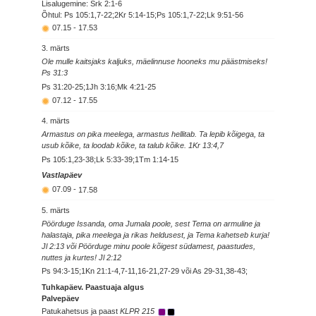
Lisalugemine: Srk 2:1-6
Õhtul: Ps 105:1,7-22;2Kr 5:14-15;Ps 105:1,7-22;Lk 9:51-56
07.15
-
17.53
3. märts
Ole mulle kaitsjaks kaljuks, mäelinnuse hooneks mu päästmiseks!
Ps 31:3
Ps 31:20-25;1Jh 3:16;Mk 4:21-25
07.12
-
17.55
4. märts
Armastus on pika meelega, armastus hellitab. Ta lepib kõigega, ta
usub kõike, ta loodab kõike, ta talub kõike. 1Kr 13:4,7
Ps 105:1,23-38;Lk 5:33-39;1Tm 1:14-15
Vastlapäev
07.09
-
17.58
5. märts
Pöörduge Issanda, oma Jumala poole, sest Tema on armuline ja
halastaja, pika meelega ja rikas heldusest, ja Tema kahetseb kurja!
Jl 2:13 või Pöörduge minu poole kõigest südamest, paastudes,
nuttes ja kurtes! Jl 2:12
Ps 94:3-15;1Kn 21:1-4,7-11,16-21,27-29 või As 29-31,38-43;
Tuhkapäev. Paastuaja algus
Palvepäev
Patukahetsus ja paast
KLPR 215