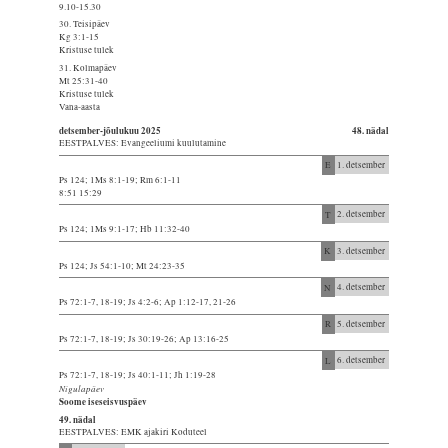
9.10-15.30
30. Teisipäev
Kg 3:1-15
Kristuse tulek
31. Kolmapäev
Mt 25:31-40
Kristuse tulek
Vana-aasta
detsember-jõulukuu 2025
48. nädal
EESTPALVES: Evangeeliumi kuulutamine
E
1. detsember
Ps 124; 1Ms 8:1-19; Rm 6:1-11
8:51 15:29
T
2. detsember
Ps 124; 1Ms 9:1-17; Hb 11:32-40
K
3. detsember
Ps 124; Js 54:1-10; Mt 24:23-35
N
4. detsember
Ps 72:1-7, 18-19; Js 4:2-6; Ap 1:12-17, 21-26
R
5. detsember
Ps 72:1-7, 18-19; Js 30:19-26; Ap 13:16-25
L
6. detsember
Ps 72:1-7, 18-19; Js 40:1-11; Jh 1:19-28
Nigulapäev
Soome iseseisvuspäev
49. nädal
EESTPALVES: EMK ajakiri Koduteel