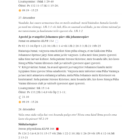
Lisalugemine: 1Mak 1:29-40
Õhtul: Ps 132:11-17;Kl 1:15-20;
09.19
-
15.25
27. detsember
Vaadake, kui suure armastuse Isa on meile andnud: meid hüütakse Jumala lasteks
ja need me olemegi. 1Jh 3:1 või Jah, Elu on saanud avalikuks, ja me oleme näinud ja
me tunnistame ja kuulutame teile igavest elu. 1Jh 1:2
Apostel ja evangelist Johannese päev ehk johannesepäev
KLPR 314
Jumal on armastus
Ps 92:13-16;Õp 8:1,22-30;1Jh 1:1-4 või 1Jh 2:28-3:3;Jh 21:19b-25
Halastaja Jumal, valgusta oma Kirikut Sinu püha sõnaga, et me käiksime Püha
Johannese õpetuse järgi Sinu armu ja tõe valguses. Luba meil Sinu juures igavesti
näha Sinu taevast kirkust. Seda palume Jeesuse Kristuse, meie Issanda läbi, kes koos
Sinuga Püha Vaimu ühtsuses elab ja valitseb igavesest ajast igavesti.
V: Kõigeväeline Jumal, Sa avasid apostel ja evangelist Johannese kaudu meile
ligipääsu Sinu igavese Sõna saladustele. Valgusta meie mõistust oma Püha Vaimuga
ja lase meil armastava südamega taibata, mida Püha Johannes meile Kristusest on
kuulutanud. Seda palume Jeesuse Kristuse, meie Issanda läbi, kes koos Sinuga Püha
Vaimu ühtsuses elab ja valitseb igavesest ajast igavesti.
Lisalugemine: Srk 15:1-6
Õhtul: Ps 133;2Jh 1-6,9 või Õp 2:1-11;
21.10
09.19
-
15.26
28. detsember
Vala oma süda välja kui vesi Issanda palge ette! Tõsta oma käed Tema poole oma
laste elu pärast! Nl 2:19
Süütalastepäev
KLPR 166
Jeesus põgenikuna
Ps 124:2-3,6-8;Jr 31:15-17 või 2Ms 1:22-2:10;1Kr 1:26-29 või 1Pt 4:12-16;Mt
2:13-21