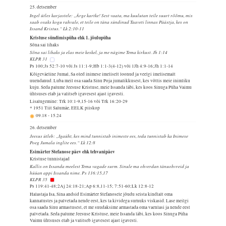
25. detsember
Ingel ütles karjastele: „Ärge kartke! Sest vaata, ma kuulutan teile suurt rõõmu, mis
saab osaks kogu rahvale, et teile on täna sündinud Taaveti linnas Päästja, kes on
Issand Kristus.“ Lk 2:10-11
Kristuse sündimispüha ehk 1. jõulupüha
Sõna sai lihaks
Sõna sai lihaks ja elas meie keskel, ja me nägime Tema kirkust. Jh 1:14
KLPR 31
Ps 100;Js 52:7-10 või Js 11:1-9;Hb 1:1-3(4-12) või 1Jh 4:9-16;Jh 1:1-14
Kõigeväeline Jumal, Sa oled inimese imeliselt loonud ja veelgi imelisemalt
uuendanud. Luba meil osa saada Sinu Poja jumalikkusest, kes võttis meie inimliku
kuju. Seda palume Jeesuse Kristuse, meie Issanda läbi, kes koos Sinuga Püha Vaimu
ühtsuses elab ja valitseb igavesest ajast igavesti.
Lisalugemine: Trk 10:1-9,15-16 või Trk 16:20-29
* 1951 Tiit Salumäe, EELK piiskop
09.18
-
15.24
26. detsember
Jeesus ütleb: „Igaüht, kes mind tunnistab inimeste ees, teda tunnistab ka Inimese
Poeg Jumala inglite ees.“ Lk 12:8
Esimärter Stefanose päev ehk tehvanipäev
Kristuse tunnistajad
Kallis on Issanda meelest Tema vagade surm. Sinule ma ohverdan tänuohvreid ja
hüüan appi Issanda nime. Ps 116:15,17
KLPR 35
Ps 119:41-48;2Aj 24:18-21;Ap 6:8,11-15; 7:51-60;Lk 12:8-12
Halastaja Isa, Sina andsid Esimärter Stefanosele jõudu seista kindlalt oma
kannatustes ja palvetada nende eest, kes ta kividega surnuks viskasid. Lase meilgi
osa saada Sinu armastusest, et me suudaksime armastada oma vaenlasi ja nende eest
palvetada. Seda palume Jeesuse Kristuse, meie Issanda läbi, kes koos Sinuga Püha
Vaimu ühtsuses elab ja valitseb igavesest ajast igavesti.