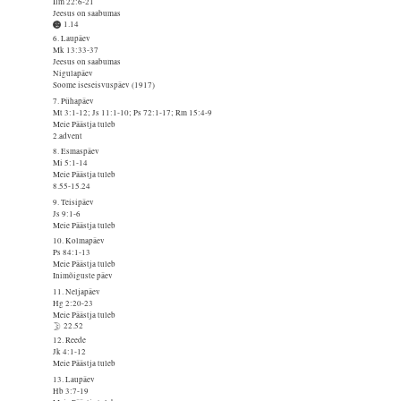
Ilm 22:6-21
Jeesus on saabumas
1.14
6. Laupäev
Mk 13:33-37
Jeesus on saabumas
Nigulapäev
Soome iseseisvuspäev (1917)
7. Pühapäev
Mt 3:1-12; Js 11:1-10; Ps 72:1-17; Rm 15:4-9
Meie Päästja tuleb
2.advent
8. Esmaspäev
Mi 5:1-14
Meie Päästja tuleb
8.55-15.24
9. Teisipäev
Js 9:1-6
Meie Päästja tuleb
10. Kolmapäev
Ps 84:1-13
Meie Päästja tuleb
Inimõiguste päev
11. Neljapäev
Hg 2:20-23
Meie Päästja tuleb
22.52
12. Reede
Jk 4:1-12
Meie Päästja tuleb
13. Laupäev
Hb 3:7-19