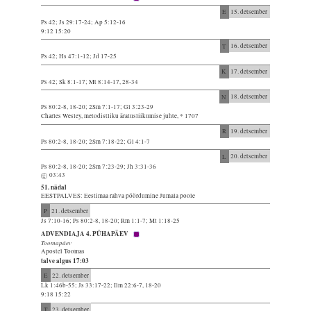
E
15. detsember
Ps 42; Js 29:17-24; Ap 5:12-16
9:12 15:20
T
16. detsember
Ps 42; Hs 47:1-12; Jd 17-25
K
17. detsember
Ps 42; Sk 8:1-17; Mt 8:14-17, 28-34
N
18. detsember
Ps 80:2-8, 18-20; 2Sm 7:1-17; Gl 3:23-29
Charles Wesley, metodistliku äratusliikumise juhte, * 1707
R
19. detsember
Ps 80:2-8, 18-20; 2Sm 7:18-22; Gl 4:1-7
L
20. detsember
Ps 80:2-8, 18-20; 2Sm 7:23-29; Jh 3:31-36
03:43
51. nädal
EESTPALVES: Eestimaa rahva pöördumine Jumala poole
P
21. detsember
Js 7:10-16; Ps 80:2-8, 18-20; Rm 1:1-7; Mt 1:18-25
ADVENDIAJA 4. PÜHAPÄEV
Toomapäev
Apostel Toomas
talve algus 17:03
E
22. detsember
Lk 1:46b-55; Js 33:17-22; Ilm 22:6-7, 18-20
9:18 15:22
T
23. detsember