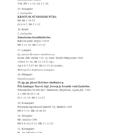
VSL Hb 1:1-12; Lk 2:1-20
25. Neljapäev
1. jõulupüha
KRISTUSE SÜNDIMISE PÜHA
HE Mt 1:18-25
Gl 4:4-7; Mt 2:1-12
26. Reede
2. jõulupüha
Jumalaema koondmälestus.
Rakvere prmr. Sergei †1918
Hb 2:11-18; Mt 2:13-23
27. Laupäev
Lp. pärast Kristuse sündimise p.
Esimr. üdk. Stefan †34; vg. tunn. Teodor Märgistatu †840
1Tm 6:11-16; Mt 12:15-21 (lp.)
Ap 6:8-7:5,47-60; Mt 21:33-42 (esimr.)
Metropoliit Stefanuse nimepäev
28. Pühapäev
Süütalastepäev
29. pp, pp. pärast Kristuse sündimise p.
Prh. kuningas Taavet, õigl. Joosep ja Issanda vend Jaakobus.
Nikomeedia 28 000 mr-t: Mardooni, Migdooni, Agata jkk. †302
4. v. HE Jh 20:1-10
Gl 1:11-19; Mt 2:13-23
29. Esmaspäev
Petlemma lapsukesed-märtrid. Vg. Markell †485
Hb 8:7-13; Mk 10:46-52
30. Teisipäev
Mr. Aniisia †298
Hb 9:8-10,15-23; Mk 11:11-23
31. Kolmapäev
PL. Vg. Melania †439