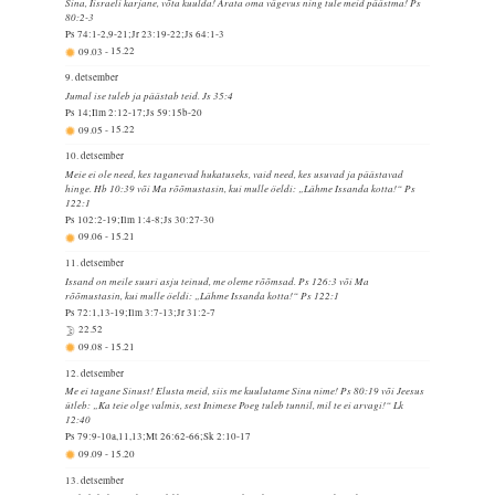
Sina, Iisraeli karjane, võta kuulda! Ärata oma vägevus ning tule meid päästma! Ps
80:2-3
Ps 74:1-2,9-21;Jr 23:19-22;Js 64:1-3
09.03
-
15.22
9. detsember
Jumal ise tuleb ja päästab teid. Js 35:4
Ps 14;Ilm 2:12-17;Js 59:15b-20
09.05
-
15.22
10. detsember
Meie ei ole need, kes taganevad hukatuseks, vaid need, kes usuvad ja päästavad
hinge. Hb 10:39 või Ma rõõmustasin, kui mulle öeldi: „Lähme Issanda kotta!“ Ps
122:1
Ps 102:2-19;Ilm 1:4-8;Js 30:27-30
09.06
-
15.21
11. detsember
Issand on meile suuri asju teinud, me oleme rõõmsad. Ps 126:3 või Ma
rõõmustasin, kui mulle öeldi: „Lähme Issanda kotta!“ Ps 122:1
Ps 72:1,13-19;Ilm 3:7-13;Jr 31:2-7
22.52
09.08
-
15.21
12. detsember
Me ei tagane Sinust! Elusta meid, siis me kuulutame Sinu nime! Ps 80:19 või Jeesus
ütleb: „Ka teie olge valmis, sest Inimese Poeg tuleb tunnil, mil te ei arvagi!“ Lk
12:40
Ps 79:9-10a,11,13;Mt 26:62-66;Sk 2:10-17
09.09
-
15.20
13. detsember