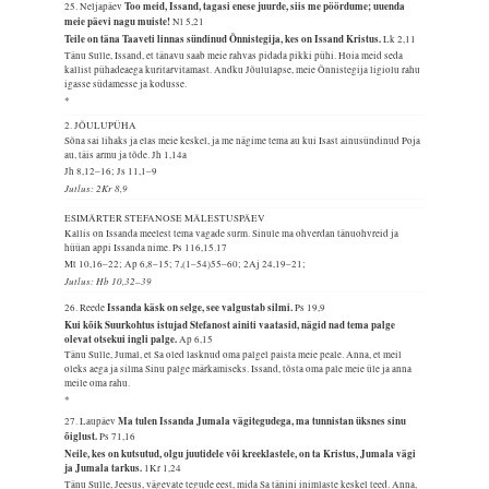
Too meid, Issand, tagasi enese juurde, siis me pöördume; uuenda
25. Neljapäev
meie päevi nagu muiste!
Nl 5,21
Teile on täna Taaveti linnas sündinud Õnnistegija, kes on Issand Kristus.
Lk 2,11
Tänu Sulle, Issand, et tänavu saab meie rahvas pidada pikki pühi. Hoia meid seda
kallist pühadeaega kuritarvitamast. Andku Jõululapse, meie Õnnistegija ligiolu rahu
igasse südamesse ja kodusse.
*
2. JÕULUPÜHA
Sõna sai lihaks ja elas meie keskel, ja me nägime tema au kui Isast ainusündinud Poja
au, täis armu ja tõde.
Jh 1,14a
Jh 8,12–16; Js 11,1–9
Jutlus: 2Kr 8,9
ESIMÄRTER STEFANOSE MÄLESTUSPÄEV
Kallis on Issanda meelest tema vagade surm. Sinule ma ohverdan tänuohvreid ja
hüüan appi Issanda nime.
Ps 116,15.17
Mt 10,16–22; Ap 6,8–15; 7,(1–54)55–60; 2Aj 24,19–21;
Jutlus: Hb 10,32–39
Issanda käsk on selge, see valgustab silmi.
26. Reede
Ps 19,9
Kui kõik Suurkohtus istujad Stefanost ainiti vaatasid, nägid nad tema palge
olevat otsekui ingli palge.
Ap 6,15
Tänu Sulle, Jumal, et Sa oled lasknud oma palgel paista meie peale. Anna, et meil
oleks aega ja silma Sinu palge märkamiseks. Issand, tõsta oma pale meie üle ja anna
meile oma rahu.
*
Ma tulen Issanda Jumala vägitegudega, ma tunnistan üksnes sinu
27. Laupäev
õiglust.
Ps 71,16
Neile, kes on kutsutud, olgu juutidele või kreeklastele, on ta Kristus, Jumala vägi
ja Jumala tarkus.
1Kr 1,24
Tänu Sulle, Jeesus, vägevate tegude eest, mida Sa tänini inimlaste keskel teed. Anna,