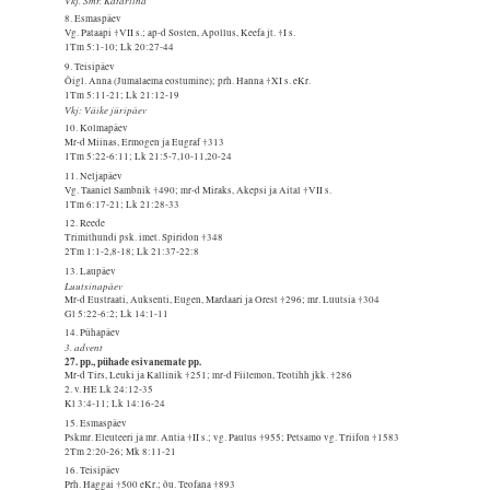
8. Esmaspäev
Vg. Pataapi †VII s.; ap-d Sosten, Apollus, Keefa jt. †I s.
1Tm 5:1-10; Lk 20:27-44
9. Teisipäev
Õigl. Anna (Jumalaema eostumine); prh. Hanna †XI s. eKr.
1Tm 5:11-21; Lk 21:12-19
Vkj: Väike jüripäev
10. Kolmapäev
Mr-d Miinas, Ermogen ja Eugraf †313
1Tm 5:22-6:11; Lk 21:5-7,10-11,20-24
11. Neljapäev
Vg. Taaniel Sambnik †490; mr-d Miraks, Akepsi ja Aital †VII s.
1Tm 6:17-21; Lk 21:28-33
12. Reede
Trimithundi psk. imet. Spiridon †348
2Tm 1:1-2,8-18; Lk 21:37-22:8
13. Laupäev
Luutsinapäev
Mr-d Eustraati, Auksenti, Eugen, Mardaari ja Orest †296; mr. Luutsia †304
Gl 5:22-6:2; Lk 14:1-11
14. Pühapäev
3. advent
27. pp., pühade esivanemate pp.
Mr-d Tirs, Leuki ja Kallinik †251; mr-d Fiilemon, Teotihh jkk. †286
2. v. HE Lk 24:12-35
Kl 3:4-11; Lk 14:16-24
15. Esmaspäev
Pskmr. Eleuteeri ja mr. Antia †II s.; vg. Paulus †955; Petsamo vg. Triifon †1583
2Tm 2:20-26; Mk 8:11-21
16. Teisipäev
Prh. Haggai †500 eKr.; õu. Teofana †893