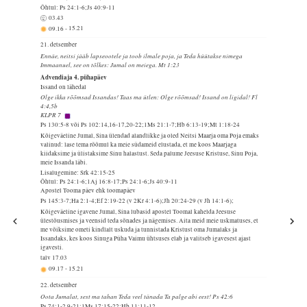
Õhtul: Ps 24:1-6;Js 40:9-11
03.43
09.16
-
15.21
21. detsember
Ennäe, neitsi jääb lapseootele ja toob ilmale poja, ja Teda hüütakse nimega
Immaanuel, see on tõlkes: Jumal on meiega. Mt 1:23
Advendiaja 4. pühapäev
Issand on lähedal
Olge ikka rõõmsad Issandas! Taas ma ütlen: Olge rõõmsad! Issand on ligidal! Fl
4:4,5b
KLPR 7
Ps 130:5-8 või Ps 102:14,16-17,20-22;1Ms 21:1-7;Hb 6:13-19;Mt 1:18-24
Kõigeväeline Jumal, Sina ülendad alandlikke ja oled Neitsi Maarja oma Poja emaks
valinud: lase tema rõõmul ka meie südameid elustada, et me koos Maarjaga
kiidaksime ja ülistaksime Sinu halastust. Seda palume Jeesuse Kristuse, Sinu Poja,
meie Issanda läbi.
Lisalugemine: Srk 42:15-25
Õhtul: Ps 24:1-6;1Aj 16:8-17;Ps 24:1-6;Js 40:9-11
Apostel Tooma päev ehk toomapäev
Ps 145:3-7;Ha 2:1-4;Ef 2:19-22 (v 2Kr 4:1-6);Jh 20:24-29 (v Jh 14:1-6);
Kõigeväeline igavene Jumal, Sina lubasid apostel Toomal kahelda Jeesuse
ülestõusmises ja veensid teda sõnades ja nägemises. Aita meid meie uskmatuses, et
me võiksime ometi kindlalt uskuda ja tunnistada Kristust oma Jumalaks ja
Issandaks, kes koos Sinuga Püha Vaimu ühtsuses elab ja valitseb igavesest ajast
igavesti.
talv
17.03
09.17
-
15.21
22. detsember
Oota Jumalat, sest ma tahan Teda veel tänada Ta palge abi eest! Ps 42:6
Ps 74:1-2,9-21;1Ms 17:15-22;Hb 11:11-12