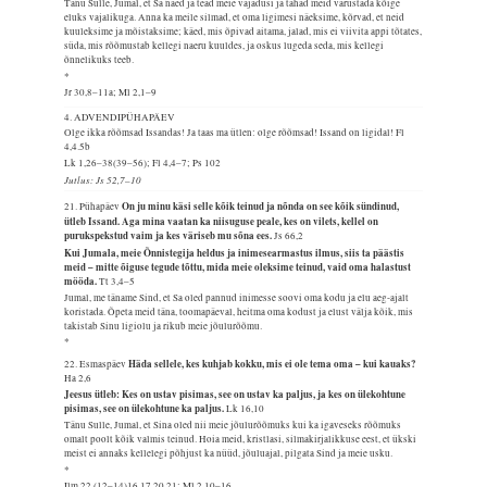
Tänu Sulle, Jumal, et Sa näed ja tead meie vajadusi ja tahad meid varustada kõige
eluks vajalikuga. Anna ka meile silmad, et oma ligimesi näeksime, kõrvad, et neid
kuuleksime ja mõistaksime; käed, mis õpivad aitama, jalad, mis ei viivita appi tõtates,
süda, mis rõõmustab kellegi naeru kuuldes, ja oskus lugeda seda, mis kellegi
õnnelikuks teeb.
*
Jr 30,8–11a; Ml 2,1–9
4. ADVENDIPÜHAPÄEV
Olge ikka rõõmsad Issandas! Ja taas ma ütlen: olge rõõmsad! Issand on ligidal!
Fl
4,4.5b
Lk 1,26–38(39–56); Fl 4,4–7; Ps 102
Jutlus: Js 52,7–10
On ju minu käsi selle kõik teinud ja nõnda on see kõik sündinud,
21. Pühapäev
ütleb Issand. Aga mina vaatan ka niisuguse peale, kes on vilets, kellel on
purukspekstud vaim ja kes väriseb mu sõna ees.
Js 66,2
Kui Jumala, meie Õnnistegija heldus ja inimesearmastus ilmus, siis ta päästis
meid – mitte õiguse tegude tõttu, mida meie oleksime teinud, vaid oma halastust
mööda.
Tt 3,4–5
Jumal, me täname Sind, et Sa oled pannud inimesse soovi oma kodu ja elu aeg-ajalt
koristada. Õpeta meid täna, toomapäeval, heitma oma kodust ja elust välja kõik, mis
takistab Sinu ligiolu ja rikub meie jõulurõõmu.
*
Häda sellele, kes kuhjab kokku, mis ei ole tema oma – kui kauaks?
22. Esmaspäev
Ha 2,6
Jeesus ütleb: Kes on ustav pisimas, see on ustav ka paljus, ja kes on ülekohtune
pisimas, see on ülekohtune ka paljus.
Lk 16,10
Tänu Sulle, Jumal, et Sina oled nii meie jõulurõõmuks kui ka igaveseks rõõmuks
omalt poolt kõik valmis teinud. Hoia meid, kristlasi, silmakirjalikkuse eest, et ükski
meist ei annaks kellelegi põhjust ka nüüd, jõuluajal, pilgata Sind ja meie usku.
*
Ilm 22,(12–14)16.17.20.21; Ml 2,10–16