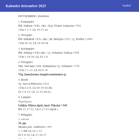
Kalender detsember 2025
Seaded
DETSEMBER / jõulukuu
1. Esmaspäev
Prh. Nahum †VII s. eKr.; õigl. Filaret Armuline †792
1Tm 1:1-7; Lk 19:37-44
2. Teisipäev
Prh. Habakuk †VI s. eKr.; mr. Miropia †251; vg. Porfiiri †1991
1Tm 18-14; Lk 19:45-48
3. Kolmapäev
Prh. Sefanja †VII s.eKr.; vg. Johannes Vaikija †558
1Tm 1:18-20; Lk 20:1-8
4. Neljapäev
Smr. Varvaara †306; Damaskuse vg. Johannes †776
1Tm 3:1-13; Lk 20:9-18
Vkj. Jumalaema templisseminemise p.
5. Reede
Vg. Savva Pühitsetu †532
1Tm 4:4-8; Lk 20:19-26 (R)
Gl 3:8-12; Lk 12:32-40 (L)
6. Laupäev
Nigulapäev
Lüükia Mürra üpsk. imet. Nikolai †345
Hb 13:17-21; Lk 6:17-23 (üpsk.)
7. Pühapäev
2. advent
26. pp.
Milano psk. Ambroosi †397
1. v. HE Lk 24:1-12
Ef 5:9-19; Lk 13:10-17
Vkj. Smr. Katariina