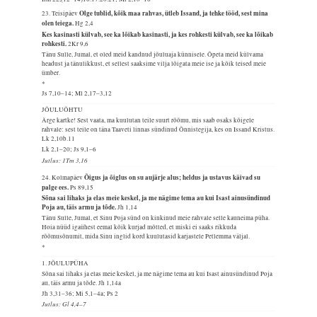
Olge tublid, kõik maa rahvas, ütleb Issand, ja tehke tööd, sest mina
23. Teisipäev
olen teiega.
Hg 2,4
Kes kasinasti külvab, see ka lõikab kasinasti, ja kes rohkesti külvab, see ka lõikab
rohkesti.
2Kr 9,6
Tänu Sulle, Jumal, et oled meid kandnud jõuluaja künnisele. Õpeta meid külvama
headust ja tänulikkust, et sellest saaksime vilja lõigata meie ise ja kõik teised meie
ümber.
*
Js 7,10–14; Ml 2,17–3,12
JÕULUÕHTU
Ärge kartke! Sest vaata, ma kuulutan teile suurt rõõmu, mis saab osaks kõigele
rahvale: sest teile on täna Taaveti linnas sündinud Õnnistegija, kes on Issand Kristus.
Lk 2,10b.11
Lk 2,1–20; Js 9,1–6
Jutlus: 1Tm 3,16
Õigus ja õiglus on su aujärje alus; heldus ja ustavus käivad su
24. Kolmapäev
palge ees.
Ps 89,15
Sõna sai lihaks ja elas meie keskel, ja me nägime tema au kui Isast ainusündinud
Poja au, täis armu ja tõde.
Jh 1,14
Tänu Sulle, Jumal, et Sinu Poja sünd on kinkinud meie rahvale selle kauneima püha.
Hoia nüüd igaühest eemal kõik kurjad mõtted, et miski ei saaks rikkuda
rõõmusõnumit, mida Sinu inglid kord kuulutasid karjastele Petlemma väljal.
*
1. JÕULUPÜHA
Sõna sai lihaks ja elas meie keskel, ja me nägime tema au kui Isast ainusündinud Poja
au, täis armu ja tõde.
Jh 1,14a
Jh 3,31–36; Mi 5,1–4a; Ps 2
Jutlus: Gl 4,4–7