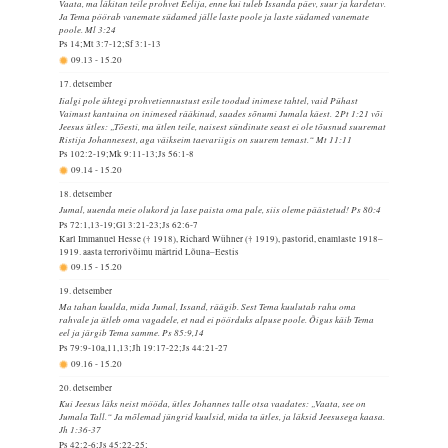
Vaata, ma läkitan teile prohvet Eelija, enne kui tuleb Issanda päev, suur ja kardetav.
Ja Tema pöörab vanemate südamed jälle laste poole ja laste südamed vanemate
poole. Ml 3:24
Ps 14;Mt 3:7-12;Sf 3:1-13
09.13
-
15.20
17. detsember
Iialgi pole ühtegi prohvetiennustust esile toodud inimese tahtel, vaid Pühast
Vaimust kantuina on inimesed rääkinud, saades sõnumi Jumala käest. 2Pt 1:21 või
Jeesus ütles: „Tõesti, ma ütlen teile, naisest sündinute seast ei ole tõusnud suuremat
Ristija Johannesest, aga väikseim taevariigis on suurem temast.“ Mt 11:11
Ps 102:2-19;Mk 9:11-13;Js 56:1-8
09.14
-
15.20
18. detsember
Jumal, uuenda meie olukord ja lase paista oma pale, siis oleme päästetud! Ps 80:4
Ps 72:1,13-19;Gl 3:21-23;Js 62:6-7
Karl Immanuel Hesse († 1918), Richard Wühner († 1919), pastorid, enamlaste 1918–
1919. aasta terrorivõimu märtrid Lõuna–Eestis
09.15
-
15.20
19. detsember
Ma tahan kuulda, mida Jumal, Issand, räägib. Sest Tema kuulutab rahu oma
rahvale ja ütleb oma vagadele, et nad ei pöörduks alpuse poole. Õigus käib Tema
eel ja järgib Tema samme. Ps 85:9,14
Ps 79:9-10a,11,13;Jh 19:17-22;Js 44:21-27
09.16
-
15.20
20. detsember
Kui Jeesus läks neist mööda, ütles Johannes talle otsa vaadates: „Vaata, see on
Jumala Tall.“ Ja mõlemad jüngrid kuulsid, mida ta ütles, ja läksid Jeesusega kaasa.
Jh 1:36-37
Ps 42:2-6;Js 45:22-25;