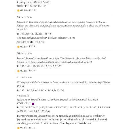
Lisalugemine: 1Mak 1:54-63
Õhtul: Ps 134;Ilm 12:1-6;
09.19
-
15.27
29. detsember
Suured on Issanda teod, uuritavad kõigile, kellel neist on hea meel. Ps 111:2 või
Vaata, ma olen sind märkinud oma peopesadesse, su müürid on alati mu silme ees.
Js 49:16
Ps 131;Ap 7:17-22;Jh 1:16-18
Thomas Becket, Canterbury piiskop, märter († 1170)
Srk 51:1-8;Mt 10:28-33;
09.18
-
15.28
30. detsember
Issand, Sina oled mu Jumal, ma tahan Sind ülistada, Su nime kiita, sest Sa oled
teinud imet, Su otsused muistsest ajast on õiged ja kindlad. Js 25:1
Ps 132:1-10;1Ms 49:10-12;1Jh 2:21-25
09.18
-
15.29
31. detsember
Nii nagu te nüüd olete Kristuse Jeesuse võtnud vastu Issandaks, nõnda käige Temas.
Kl 2:6
Ps 132:11-17;Rm 11:1-2a,11-15;Js 63:7-9
Vana-aasta
Meie aeg on Issanda kätes - Sinu käes, Issand, on kõik mu ajad. Ps 31:16
KLPR 47
Ps 121;Nl 3:22–26 (v Kg 3:1–8 v 1Sm 7:12);1Pt 1:22–25 (v Ilm 2:1–5);Lk 13:6–9
(v Mt 16:1–4 v Lk 21:25–36);
Igavene Jumal, me täname Sind kõige eest, mida Sa möödunud aastal oled meile
jaganud. Anna andeks meie teadmatult ja teadlikult tehtud eksimused. Luba meid
uuesti algusest alata. Jeesuse Kristuse, Sinu Poja, meie Issanda läbi.
09.18
-
15.30