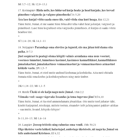
Mt 3,7–12; Sk 12,9–13,1
Häda neile, kes hüüavad kurja heaks ja head kurjaks, kes teevad
17. Kolmapäev
pimeduse valguseks ja valguse pimeduseks!
Js 5,20
Ära lase kurjal võitu saada enese üle, vaid võida sina kuri heaga.
Rm 12,21
Tänu Sulle, Jumal, et me saame Sinu Sõna abil teha vahet heal ja kurjal, valgusel ja
pimedusel. Lase Sinu kogudusel olla valguseks pimeduses, et kurjus ei saaks võitu
headuse üle.
*
Sf 3,14–20; Sk 14,1–11
Parandage oma eluviise ja tegusid, siis ma jätan teid elama siia
18. Neljapäev
paika.
Jr 7,3
Just seepärast te peategi olema kõigiti valmis arendama oma usus voorust,
vooruses tunnetust, tunnetuses kasinust, kasinuses kannatlikkust, kannatlikkuses
jumalakartust, jumalakartuses vennaarmastust ja vennaarmastuses armastust
kõikide vastu.
2Pt 1,5–7
Tänu Sulle, Jumal, et oled meile andnud kodumaa ja kodukoha. Aita meil ehitada
Jumala riiki oma kodus ja kodukoguduses ning meie ümber.
*
2Kr 1,18–22; Ml 1,1–5
Ükski ei ole kalju nagu meie Jumal.
19. Reede
1Sm 2,2
Viimaks veel: saage vägevaks Issandas ja tema tugevuse jõus!
Ef 6,10
Tänu Sulle, Jumal, et Sa oled ammendamatu jõuallikas. Ole mulle teed juhatav täht,
kindel kaljupind, reisikepp, millele toetun, eluandev leib ja hingamist pakkuv allikas
– saa mulle, Issand, kõigeks kõiges!
*
Js 11,10–13; Ml 1,6–14
Joosep trööstis ning rahustas oma vendi.
20. Laupäev
1Ms 50,21
Olge üksteise vastu lahked, halastajad, andestage üksteisele, nii nagu ka Jumal on
teile andestanud Kristuses.
Ef 4,32