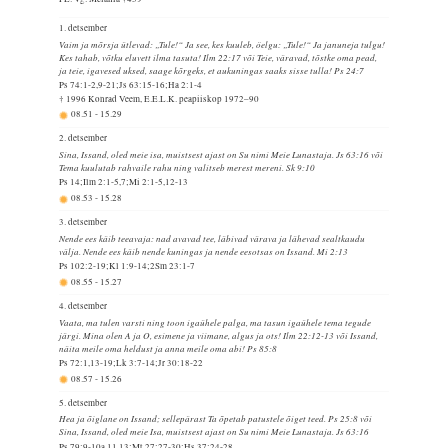
1. detsember
Vaim ja mõrsja ütlevad: „Tule!“ Ja see, kes kuuleb, öelgu: „Tule!“ Ja januneja tulgu!
Kes tahab, võtku eluvett ilma tasuta! Ilm 22:17 või Teie, väravad, tõstke oma pead,
ja teie, igavesed uksed, saage kõrgeks, et aukuningas saaks sisse tulla! Ps 24:7
Ps 74:1-2,9-21;Js 63:15-16;Ha 2:1-4
† 1996 Konrad Veem, E.E.L.K. peapiiskop 1972–90
08.51
-
15.29
2. detsember
Sina, Issand, oled meie isa, muistsest ajast on Su nimi Meie Lunastaja. Js 63:16 või
Tema kuulutab rahvaile rahu ning valitseb merest mereni. Sk 9:10
Ps 14;Ilm 2:1-5,7;Mi 2:1-5,12-13
08.53
-
15.28
3. detsember
Nende ees käib teeavaja: nad avavad tee, läbivad värava ja lähevad sealtkaudu
välja. Nende ees käib nende kuningas ja nende eesotsas on Issand. Mi 2:13
Ps 102:2-19;Kl 1:9-14;2Sm 23:1-7
08.55
-
15.27
4. detsember
Vaata, ma tulen varsti ning toon igaühele palga, ma tasun igaühele tema tegude
järgi. Mina olen A ja O, esimene ja viimane, algus ja ots! Ilm 22:12-13 või Issand,
näita meile oma heldust ja anna meile oma abi! Ps 85:8
Ps 72:1,13-19;Lk 3:7-14;Jr 30:18-22
08.57
-
15.26
5. detsember
Hea ja õiglane on Issand; sellepärast Ta õpetab patustele õiget teed. Ps 25:8 või
Sina, Issand, oled meie Isa, muistsest ajast on Su nimi Meie Lunastaja. Js 63:16
Ps 79:9-10a,11,13;Mt 27:27-30;Hs 37:24-28