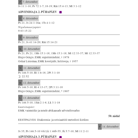
P
7. detsember
Js 11:1-10; Ps 72:1-7, 18-19; Rm 15:4-13; Mt 3:1-12
ADVENDIAJA 2. PÜHAPÄEV
E
8. detsember
Ps 21; Js 24:1-16a; 1Ts 4:1-12
Nigulamaarjapäev
9:03 15:22
T
9. detsember
Ps 21; Js 41:14-20; Rm 15:14-21
K
10. detsember
Ps 21; Ps 21; 1Ms 15:1-18; 1Ms 15:1-18; Mt 12:33-37; Mt 12:33-37
Hugo Oengo, EMK superintendent, † 1978
Oskar Luusmaa, EMK koorijuht, helilooja, † 1957
N
11. detsember
Ps 146:5-10; Rt 1:6-18; 2Pt 3:1-10
22:52
R
12. detsember
Ps 146:5-10; Rt 4:13-17; 2Pt 3:11-18
Hugo Oengo, EMK superintendent, * 1907
L
13. detsember
Ps 146:5-10; 1Sm 2:1-8; Lk 3:1-18
Luutsinapäev
EMK vaimulike ja nende abikaasade advendiosadus
50. nädal
EESTPALVES: Diakoonia- ja sotsiaaltöö metodisti kirikus
P
14. detsember
Js 35; Ps 146:5-10 või Lk 1:46b-55; Jk 5:7-10; Mt 11:2-11
ADVENDIAJA 3. PÜHAPÄEV