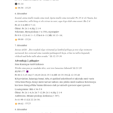
01.14
08.58
-
15.25
6. detsember
Issand, anna mulle teada oma teed, õpeta mulle oma teeradu! Ps 25:4 või Vaata, kes
on isemeelne, selle hing ei ole siiras ta sees; aga õige elab oma usust. Ha 2:4
Ps 42:2-6;Hb 8:7-12;
Õhtul: Ps 24:1-6;Hg 2:1-9
Nikolaus, Myra piiskop († u 350), nigulapäev
Ps 9:8–12;Js 61:1–3;1Tm 6:6–11;Mk 10:13–16;
09.00
-
15.24
7. detsember
Jeesus ütleb: „Teie niuded olgu vöötatud ja lambid põlegu ja teie olge inimeste
sarnased, kes ootavad oma isandat pulmapeolt koju, et kui ta tulles koputab,
võiksid nad kohe talle ukse avada.“ Lk 12:35-36
Advendiaja 2. pühapäev
Sinu Kuningas tuleb kirkuses
Tõstke oma pea ja vaadake üles, sest teie lunastus läheneb! Lk 21:28
KLPR 177
Ps 80:2-3,15-16(17-18)19-20;Js 35:3-6;Hb 10:35-39;Lk 12:35-40
Kõigeväeline, halastaja Jumal, luba, et ajalikud askeldused ei takistaks meil vastu
võtta Sinu Poega. Kingi meile taevast tarkust, mis juhiks meid osadusse Kristusega;
kes koos Sinuga Püha Vaimu ühtsuses elab ja valitseb igavesest ajast igavesti.
Lisalugemine: Brk 4:36-5:9
Õhtul: Ps 24:1-6;Js 26:7-12;Ps 24:1-6;Hg 2:1-9
Ambrosius, Milano piiskop, kirikuisa († 397)
Js 41:9b-13;Lk 22:24-30;
09.02
-
15.23
8. detsember