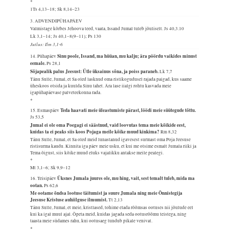
*
1Ts 4,13–18; Sk 8,14–23
3. ADVENDIPÜHAPÄEV
Valmistage kõrbes Jehoova teed, vaata, Issand Jumal tuleb jõuliselt.
Js 40,3.10
Lk 3,1–14; Js 40,1–8(9–11); Ps 130
Jutlus: Ilm 3,1-6
Sinu poole, Issand, ma hüüan, mu kalju; ära pöördu vaikides minust
14. Pühapäev
eemale.
Ps 28,1
Sõjapealik palus Jeesust: Ütle üksainus sõna, ja poiss paraneb.
Lk 7,7
Tänu Sulle, Jumal, et Sa oled lasknud oma ristikogudusel rajada paigad, kus saame
üheskoos otsida ja kuulda Sinu tahet. Ära lase iialgi rohtu kasvada meie
igapühapäevase palveteekonna rada.
*
Teda haavati meie üleastumiste pärast, löödi meie süütegude tõttu.
15. Esmaspäev
Js 53,5
Jumal ei ole oma Poegagi ei säästnud, vaid loovutas tema meie kõikide eest,
kuidas ta ei peaks siis koos Pojaga meile kõike muud kinkima?
Rm 8,32
Tänu Sulle, Jumal, et Sa oled meid lunastanud igavesest surmast oma Poja Jeesuse
ristisurma kaudu. Kinnita iga päev meie usku, et kui me otsime esmalt Jumala riiki ja
Tema õigust, siis kõike muud eluks vajalikku antakse meile pealegi.
*
Mt 3,1–6; Sk 9,9–12
Üksnes Jumala juures ole, mu hing, vait, sest temalt tuleb, mida ma
16. Teisipäev
ootan.
Ps 62,6
Me ootame õndsa lootuse täitumist ja suure Jumala ning meie Õnnistegija
Jeesuse Kristuse auhiilguse ilmumist.
Tt 2,13
Tänu Sulle, Jumal, et meie, kristlased, tohime elada rõõmsas ootuses nii jõulude eel
kui ka igal muul ajal. Õpeta meid, kuidas jagada seda ootusrõõmu teistega, ning
taasta meie südames rahu, kui ootusaeg tundub pikale venivat.
*