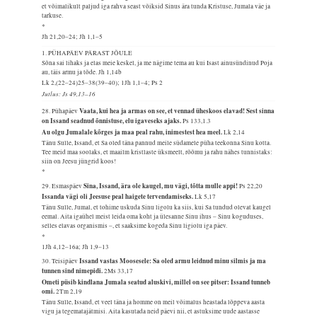
et võimalikult paljud iga rahva seast võiksid Sinus ära tunda Kristuse, Jumala väe ja
tarkuse.
*
Jh 21,20–24; Jh 1,1–5
1. PÜHAPÄEV PÄRAST JÕULE
Sõna sai lihaks ja elas meie keskel, ja me nägime tema au kui Isast ainusündinud Poja
au, täis armu ja tõde.
Jh 1,14b
Lk 2,(22–24)25–38(39–40); 1Jh 1,1–4; Ps 2
Jutlus: Js 49,13–16
Vaata, kui hea ja armas on see, et vennad üheskoos elavad! Sest sinna
28. Pühapäev
on Issand seadnud õnnistuse, elu igaveseks ajaks.
Ps 133,1.3
Au olgu Jumalale kõrges ja maa peal rahu, inimestest hea meel.
Lk 2,14
Tänu Sulle, Issand, et Sa oled täna pannud meile südamele püha teekonna Sinu kotta.
Tee meid maa soolaks, et maailm kristlaste üksmeelt, rõõmu ja rahu nähes tunnistaks:
siin on Jeesu jüngrid koos!
*
Sina, Issand, ära ole kaugel, mu vägi, tõtta mulle appi!
29. Esmaspäev
Ps 22,20
Issanda vägi oli Jeesuse peal haigete tervendamiseks.
Lk 5,17
Tänu Sulle, Jumal, et tohime uskuda Sinu ligolu ka siis, kui Sa tundud olevat kaugel
eemal. Aita igaühel meist leida oma koht ja ülesanne Sinu ihus – Sinu koguduses,
selles elavas organismis –, et saaksime kogeda Sinu ligiolu iga päev.
*
1Jh 4,12–16a; Jh 1,9–13
Issand vastas Moosesele: Sa oled armu leidnud minu silmis ja ma
30. Teisipäev
tunnen sind nimepidi.
2Ms 33,17
Ometi püsib kindlana Jumala seatud aluskivi, millel on see pitser: Issand tunneb
omi.
2Tm 2,19
Tänu Sulle, Issand, et veel täna ja homme on meil võimalus heastada lõppeva aasta
vigu ja tegematajätmisi. Aita kasutada neid päevi nii, et astuksime uude aastasse