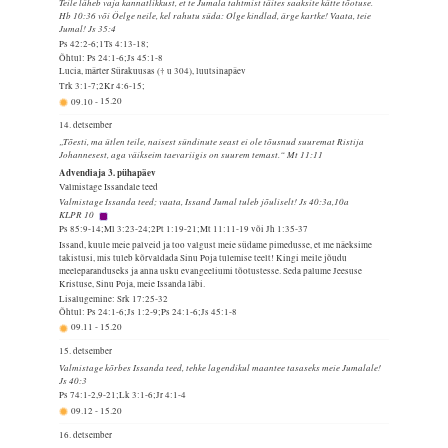
Teile läheb vaja kannatlikkust, et te Jumala tahtmist täites saaksite kätte tõotuse.
Hb 10:36 või Öelge neile, kel rahutu süda: Olge kindlad, ärge kartke! Vaata, teie
Jumal! Js 35:4
Ps 42:2-6;1Ts 4:13-18;
Õhtul: Ps 24:1-6;Js 45:1-8
Lucia, märter Sürakuusas († u 304), luutsinapäev
Trk 3:1-7;2Kr 4:6-15;
09.10
-
15.20
14. detsember
„Tõesti, ma ütlen teile, naisest sündinute seast ei ole tõusnud suuremat Ristija
Johannesest, aga väikseim taevariigis on suurem temast.“ Mt 11:11
Advendiaja 3. pühapäev
Valmistage Issandale teed
Valmistage Issanda teed; vaata, Issand Jumal tuleb jõuliselt! Js 40:3a,10a
KLPR 10
Ps 85:9-14;Ml 3:23-24;2Pt 1:19-21;Mt 11:11-19 või Jh 1:35-37
Issand, kuule meie palveid ja too valgust meie südame pimedusse, et me näeksime
takistusi, mis tuleb kõrvaldada Sinu Poja tulemise teelt! Kingi meile jõudu
meeleparanduseks ja anna usku evangeeliumi tõotustesse. Seda palume Jeesuse
Kristuse, Sinu Poja, meie Issanda läbi.
Lisalugemine: Srk 17:25-32
Õhtul: Ps 24:1-6;Js 1:2-9;Ps 24:1-6;Js 45:1-8
09.11
-
15.20
15. detsember
Valmistage kõrbes Issanda teed, tehke lagendikul maantee tasaseks meie Jumalale!
Js 40:3
Ps 74:1-2,9-21;Lk 3:1-6;Jr 4:1-4
09.12
-
15.20
16. detsember