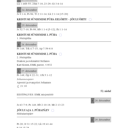
Lk 1:46b-55; 2Sm 7:18, 23-29; Gl 3:6-14
K
24. detsember
Js 9:1-6; Ps 96; Tt 2:11-14; Lk 2:1-14 [15-20]
KRISTUSE SÜNDIMISE PÜHA EELÕHTU - JÕULUÕHTU
N
25. detsember
Js 52:7-10; Ps 98; Hb 1:1-4 [5-12]; Jh 1:1-14
KRISTUSE SÜNDIMISE 1. PÜHA
1. Jõulupüha
R
26. detsember
Ps 148; Trk 4:7-15; Ap 7:59-8:8
KRISTUSE SÜNDIMISE 2. PÜHA
2. Jõulupüha
Diakon ja esikmärter Stefanos
Karl Kuum, EMK pastor, †1932
L
27. detsember
Ps 148; Õp 8:22-31; 1Jh 5:1-12
Johannesepäev
Apostel ja evangelist Johannes
21:10
52. nädal
EESTPALVES: EMK misjonitöö
P
28. detsember
Js 63:7-9; Ps 148; Hb 2:10-18; Mt 2:13-23
JÕULUAJA 1. PÜHAPÄEV
Süütalastepäev
E
29. detsember
Ps 20; Jr 31:15-22; Lk 19:41-44
9:18 15:28