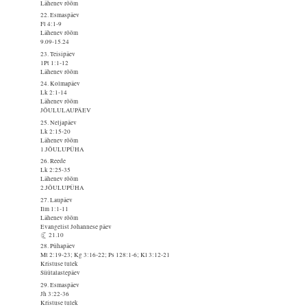
Lähenev rõõm
22. Esmaspäev
Fl 4:1-9
Lähenev rõõm
9.09-15.24
23. Teisipäev
1Pt 1:1-12
Lähenev rõõm
24. Kolmapäev
Lk 2:1-14
Lähenev rõõm
JÕULULAUPÄEV
25. Neljapäev
Lk 2:15-20
Lähenev rõõm
1.JÕULUPÜHA
26. Reede
Lk 2:25-35
Lähenev rõõm
2.JÕULUPÜHA
27. Laupäev
Ilm 1:1-11
Lähenev rõõm
Evangelist Johannese päev
21.10
28. Pühapäev
Mt 2:19-23; Kg 3:16-22; Ps 128:1-6; Kl 3:12-21
Kristuse tulek
Süütalastepäev
29. Esmaspäev
Jh 3:22-36
Kristuse tulek