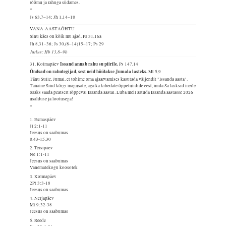
rõõmu ja rahuga südames.
*
Js 63,7–14; Jh 1,14–18
VANA-AASTAÕHTU
Sinu käes on kõik mu ajad.
Ps 31,16a
Jh 8,31–36; Js 30,(8–14)15–17; Ps 29
Jutlus: Hb 13,8–9b
Issand annab rahu su piirile.
31. Kolmapäev
Ps 147,14
Õndsad on rahutegijad, sest neid hüütakse Jumala lasteks.
Mt 5,9
Tänu Sulle, Jumal, et tohime oma ajaarvamises kasutada väljendit "Issanda aasta".
Täname Sind kõigi magusate, aga ka kibedate õppetundide eest, mida Sa lasksid meile
osaks saada peatselt lõppeval Issanda aastal. Luba meil astuda Issanda aastasse 2026
usalduse ja lootusega!
*
1. Esmaspäev
Jl 2:1-11
Jeesus on saabumas
8.43-15.30
2. Teisipäev
Ne 1:1-11
Jeesus on saabumas
Vanematekogu koosolek
3. Kolmapäev
2Pt 3:3-18
Jeesus on saabumas
4. Neljapäev
Mt 9:32-38
Jeesus on saabumas
5. Reede