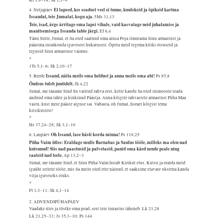
Kl 1,9–14; Sk 2,1–9
Et lapsed, kes seadust veel ei tunne, kuuleksid ja õpiksid kartma
4. Neljapäev
Issandat, teie Jumalat, kogu aja.
5Ms 31,13
Teie, isad, ärge ärritage oma lapsi vihale, vaid kasvatage neid juhatamise ja
manitsemisega Issanda tahte järgi.
Ef 6,4
Tänu Sulle, Jumal, et Sa oled saatnud oma ainsa Poja ilmutama Sinu armastust ja
päästma inimkonda igavesest hukatusest. Õpeta meid tegema kõiki otsuseid ja
tegusid Sinu armastuse vaimus.
*
1Ts 5,1–6; Sk 2,10–17
Issand, näita meile oma heldust ja anna meile oma abi!
5. Reede
Ps 85,8
Õndsus tuleb juutidelt.
Jh 4,22
Jumal, me täname Sind Su valitud rahva eest, kelle kaudu Sa oled inimsoole teada
andnud oma tahte ja kinkinud Päästja. Anna kõigile rahvastele armastust Püha Maa
vastu, kust meie pääste alguse sai. Vabasta, oh Jumal, Iisrael kõigist tema
kitsikustest!
*
Hs 37,24–28; Sk 3,1–10
Oh Issand, lase hästi korda minna!
6. Laupäev
Ps 118,25
Püha Vaim ütles: Eraldage mulle Barnabas ja Saulus tööle, milleks ma olen nad
kutsunud! Siis nad paastusid ja palvetasid, panid oma käed nende peale ning
saatsid nad teele.
Ap 13,2–3
Jumal, me täname Sind, et Sinu Püha Vaim hoiab Kirikut elus. Kutsu ja eralda meid
igaüht sellele tööle, mis Sa meile oled ette näinud, et saaksime elavate okstena kanda
vilja igaveseks eluks.
*
Fl 1,3–11; Sk 4,1–14
2. ADVENDIPÜHAPÄEV
Vaadake üles ja tõstke oma pead, sest teie lunastus läheneb.
Lk 21,28
Lk 21,25–33; Js 35,3–10; Ps 144