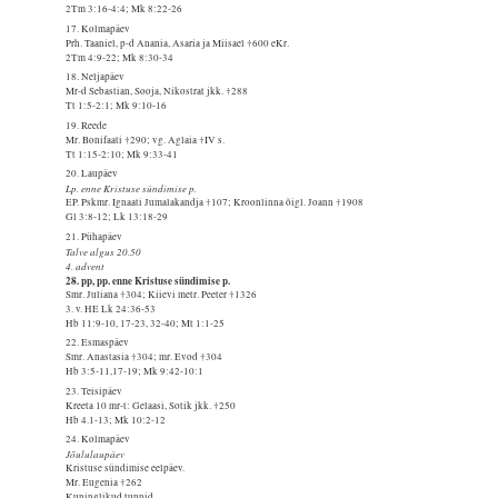
2Tm 3:16-4:4; Mk 8:22-26
17. Kolmapäev
Prh. Taaniel, p-d Anania, Asaria ja Miisael †600 eKr.
2Tm 4:9-22; Mk 8:30-34
18. Neljapäev
Mr-d Sebastian, Sooja, Nikostrat jkk. †288
Tt 1:5-2:1; Mk 9:10-16
19. Reede
Mr. Bonifaati †290; vg. Aglaia †IV s.
Tt 1:15-2:10; Mk 9:33-41
20. Laupäev
Lp. enne Kristuse sündimise p.
EP. Pskmr. Ignaati Jumalakandja †107; Kroonlinna õigl. Joann †1908
Gl 3:8-12; Lk 13:18-29
21. Pühapäev
Talve algus 20.50
4. advent
28. pp, pp. enne Kristuse sündimise p.
Smr. Juliana †304; Kiievi metr. Peeter †1326
3. v. HE Lk 24:36-53
Hb 11:9-10, 17-23, 32-40; Mt 1:1-25
22. Esmaspäev
Smr. Anastasia †304; mr. Evod †304
Hb 3:5-11,17-19; Mk 9:42-10:1
23. Teisipäev
Kreeta 10 mr-t: Gelaasi, Sotik jkk. †250
Hb 4.1-13; Mk 10:2-12
24. Kolmapäev
Jõululaupäev
Kristuse sündimise eelpäev.
Mr. Eugenia †262
Kuninglikud tunnid