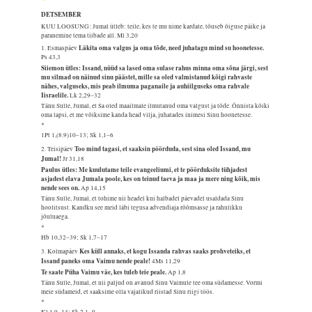
DETSEMBER
KUU LOOSUNG: Jumal ütleb: teile, kes te mu nime kardate, tõuseb õiguse päike ja
paranemine tema tiibade all.
Ml 3,20
Läkita oma valgus ja oma tõde, need juhatagu mind su hoonetesse.
1. Esmaspäev
Ps 43,3
Siiemon ütles: Issand, nüüd sa lased oma sulase rahus minna oma sõna järgi, sest
mu silmad on näinud sinu päästet, mille sa oled valmistanud kõigi rahvaste
nähes, valguseks, mis peab ilmuma paganaile ja auhiilguseks oma rahvale
Iisraelile.
Lk 2,29–32
Tänu Sulle, Jumal, et Sa oled maailmale ilmutanud oma valgust ja tõde. Õnnista kõiki
oma lapsi, et me võiksime kanda head vilja, juhatades inimesi Sinu hoonetesse.
*
1Pt 1,(8.9)10–13; Sk 1,1–6
Too mind tagasi, et saaksin pöörduda, sest sina oled Issand, mu
2. Teisipäev
Jumal!
Jr 31,18
Paulus ütles: Me kuulutame teile evangeeliumi, et te pöörduksite tühjadest
asjadest elava Jumala poole, kes on teinud taeva ja maa ja mere ning kõik, mis
nende sees on.
Ap 14,15
Tänu Sulle, Jumal, et tohime nii headel kui halbadel päevadel usaldada Sinu
hoolitsust. Kandku see meid läbi tegusa advendiaja rõõmsasse ja rahulikku
jõuluaega.
*
Hb 10,32–39; Sk 1,7–17
Kes küll annaks, et kogu Issanda rahvas saaks prohveteiks, et
3. Kolmapäev
Issand paneks oma Vaimu nende peale!
4Ms 11,29
Te saate Püha Vaimu väe, kes tuleb teie peale.
Ap 1,8
Tänu Sulle, Jumal, et nii paljud on avanud Sinu Vaimule tee oma südamesse. Vormi
meie südameid, et saaksime olla vajalikud riistad Sinu riigi töös.
*