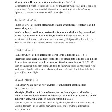
Mina olen A ja O, esimene ja viimane, algus ja ots.
Ilm 22,13
Me täname Sind, Jumal, et kuigi Sa oled kogu universumi valitseja, on Sulle kallis ka
iga inimlaps. Õpeta meid õigesti kartma Sinu vägevust ning armastama Sind ja
ligimest, et maailm Sinu armastust võiks tunda ja uskuda.
*
2Kr 5,1–10; Sk 6,9–15
Ma olen sind armastanud igavese armastusega, seepärast jääb mu
11. Neljapäev
osadus sinuga.
Jr 31,3
Nõnda on Jumal maailma armastanud, et ta oma ainusündinud Poja on andnud,
et ükski, kes temasse usub, ei hukkuks, vaid et tal oleks igavene elu.
Jh 3,16
Me täname Sind, Jumal, et Sinu armastus meie vastu jääb igavesti kindlaks. Ära lase
meie armastusel Sinu ja ligimeste vastu iialgi leigeks muutuda.
*
Jr 31,1–7; Sk 7,1–14
Oh, et sa ometi käristaksid taevad lõhki ja tuleksid alla.
12. Reede
Js 64,1
Ingel ütles Maarjale: Sa jääd lapseootele ja tood ilmale poja ja paned talle nimeks
Jeesus. Tema saab suureks ja teda hüütakse Kõigekõrgema Pojaks.
Lk 1,31–32
Tänu Sulle, Jumal, et Sa oled osanud leida endale ustavaid kõigi rahvaste seast. Aita
meil jääda ustavaks mitte üksnes advendiajal, vaid selle ajani, kui tohime tähistada
igavesi jõule Sinu riigis.
*
Lk 22,66–71; Sk 8,1–13
Vaata, päevad tulevad, ütleb Issand, mil linn Issandale üles
13. Laupäev
ehitatakse.
Jr 31,38
Ma nägin püha linna, uut Jeruusalemma, taevast Jumala juurest alla tulevat,
valmistatud otsekui oma mehele ehitud mõrsja. Ja ma kuulsin valju häält troonilt
hüüdvat: Vaata, Jumala telk on inimeste juures!
Ilm 21,2–3
Tänu Sulle, Jumal, õnnistuse eest, mida Sa jagad neile, kes Sinule oma ukse avavad.
Värskenda meie usku täna ja iga päev, et me laseksime rõõmuga Sinul meie elu
tegevjuhiks olla.