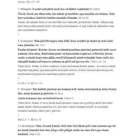
Jutlus: Ilm 3,7–10
Issand seab püsti need, kes on küüru vajutatud.
7. Pühapäev
Ps 146,8
Tõesti, tõesti, ma ütlen teile, teie nutate ja kaeblete, aga maailm on rõõmus. Teid
kurvastatakse, kuid teie kurbus muutub rõõmuks.
Jh 16,20
Jumal, me täname Sind, et Sa oled ühtviisi õnnelike ja õnnetute Jumal. Juhata oma
laste abiga enda juurde kõik vaevatud ja koormatud, et nad leiaksid lahenduse oma
elu suurimatele muredele.
*
Sina pöördu tagasi oma telki, hoia osadust ja õigust ja oota alati
8. Esmaspäev
oma Jumalat.
Ho 12,7
Paulus kirjutab: Kristus Jeesus on tulnud maailma päästma patuseid, kelle seast
esimene olen mina. Kuid minu peale on halastatud seepärast, et Kristus Jeesus
saaks osutada kogu oma pikka meelt kõigepealt mind eeskujuks tuues neile, kes
edaspidi hakkavad temasse uskuma ja pärivad igavese elu.
1Tm 1,15–16
Tänu Sulle, Jumal, et Sinu osaduses ei pea me kartma homse pärast. Ava meie silmad
nägema oma pattu, aga anna meile ka kindel lootus, et koos Jeesuse Kristusega on
naelutatud ristipuule ka suurimate patuste patud.
*
Js 25,1–5; Sk 5,1–11
Teie hallide juusteni ma kannan teid; mina olen teinud ja mina tõstan
9. Teisipäev
üles, mina kannan ja päästan.
Js 46,4
Austa lesknaisi, kes on tõeliselt lesed.
1Tm 5,3
Tänu Sulle, Jumal, et Sa ei heida meid ära meie vanas eas ega hülga meid, kui meie
ramm lõpeb. Õnnista meid ka siis, kui meie väline inimene kulub, et seesmine
inimene uueneks ometi päev-päevalt.
*
Ilm 2,1–7; Sk 6,1–8
Sina, Issand Jumal, oled suur. Sest ükski pole sinu sarnane ega ole
10. Kolmapäev
ka muud Jumalat kui sina, kõige selle põhjal, mida me oma kõrvaga oleme
kuulnud.
2Sm 7,22