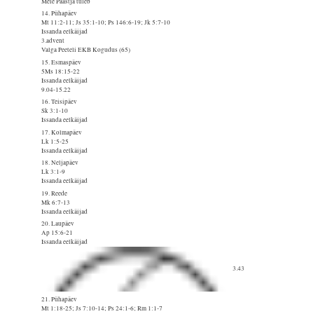
Meie Päästja tuleb
14. Pühapäev
Mt 11:2-11; Js 35:1-10; Ps 146:6-19; Jk 5:7-10
Issanda eelkäijad
3.advent
Valga Peeteli EKB Kogudus (65)
15. Esmaspäev
5Ms 18:15-22
Issanda eelkäijad
9.04-15.22
16. Teisipäev
Sk 3:1-10
Issanda eelkäijad
17. Kolmapäev
Lk 1:5-25
Issanda eelkäijad
18. Neljapäev
Lk 3:1-9
Issanda eelkäijad
19. Reede
Mk 6:7-13
Issanda eelkäijad
20. Laupäev
Ap 15:6-21
Issanda eelkäijad
3.43
21. Pühapäev
Mt 1:18-25; Js 7:10-14; Ps 24:1-6; Rm 1:1-7