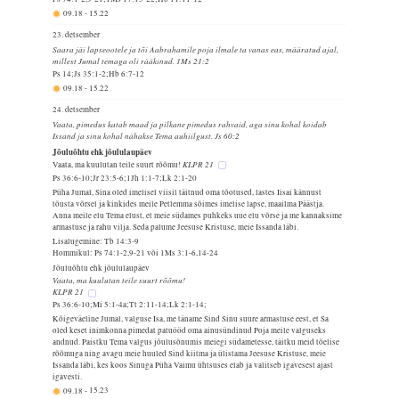
09.18
-
15.22
23. detsember
Saara jäi lapseootele ja tõi Aabrahamile poja ilmale ta vanas eas, määratud ajal,
millest Jumal temaga oli rääkinud. 1Ms 21:2
Ps 14;Js 35:1-2;Hb 6:7-12
09.18
-
15.22
24. detsember
Vaata, pimedus katab maad ja pilkane pimedus rahvaid, aga sinu kohal koidab
Issand ja sinu kohal nähakse Tema auhiilgust. Js 60:2
Jõuluõhtu ehk jõululaupäev
KLPR 21
Vaata, ma kuulutan teile suurt rõõmu!
Ps 36:6-10;Jr 23:5-6;1Jh 1:1-7;Lk 2:1-20
Püha Jumal, Sina oled imelisel viisil täitnud oma tõotused, lastes Iisai kännust
tõusta võrsel ja kinkides meile Petlemma sõimes imelise lapse, maailma Päästja.
Anna meile elu Tema elust, et meie südames puhkeks uue elu võrse ja me kannaksime
armastuse ja rahu vilja. Seda palume Jeesuse Kristuse, meie Issanda läbi.
Lisalugemine: Tb 14:3-9
Hommikul: Ps 74:1-2,9-21 või 1Ms 3:1-6,14-24
Jõuluõhtu ehk jõululaupäev
Vaata, ma kuulutan teile suurt rõõmu!
KLPR 21
Ps 36:6-10;Mi 5:1-4a;Tt 2:11-14;Lk 2:1-14;
Kõigeväeline Jumal, valguse Isa, me täname Sind Sinu suure armastuse eest, et Sa
oled keset inimkonna pimedat patuööd oma ainusündinud Poja meile valguseks
andnud. Paistku Tema valgus jõulusõnumis meiegi südametesse, täitku meid tõelise
rõõmuga ning avagu meie huuled Sind kiitma ja ülistama Jeesuse Kristuse, meie
Issanda läbi, kes koos Sinuga Püha Vaimu ühtsuses elab ja valitseb igavesest ajast
igavesti.
09.18
-
15.23