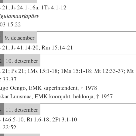
 21; Js 24:1-16a; 1Ts 4:1-12
igulamaarjapäev
:03 15:22
T
9. detsember
s 21; Js 41:14-20; Rm 15:14-21
K
10. detsember
s 21; Ps 21; 1Ms 15:1-18; 1Ms 15:1-18; Mt 12:33-37; Mt
2:33-37
ugo Oengo, EMK superintendent, † 1978
skar Luusmaa, EMK koorijuht, helilooja, † 1957
N
11. detsember
 146:5-10; Rt 1:6-18; 2Pt 3:1-10
22:52