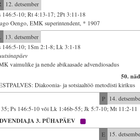
R
12. detsember
s 146:5-10; Rt 4:13-17; 2Pt 3:11-18
ugo Oengo, EMK superintendent, * 1907
L
13. detsember
s 146:5-10; 1Sm 2:1-8; Lk 3:1-18
uutsinapäev
MK vaimulike ja nende abikaasade advendiosadus
50. näd
ESTPALVES: Diakoonia- ja sotsiaaltöö metodisti kirikus
P
14. detsembe
s 35; Ps 146:5-10 või Lk 1:46b-55; Jk 5:7-10; Mt 11:2-11
DVENDIAJA 3. PÜHAPÄEV
E
15. detsembe