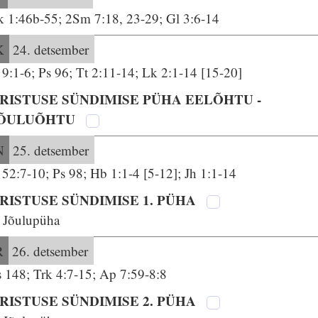
k 1:46b-55; 2Sm 7:18, 23-29; Gl 3:6-14
K
24. detsember
 9:1-6; Ps 96; Tt 2:11-14; Lk 2:1-14 [15-20]
RISTUSE SÜNDIMISE PÜHA EELÕHTU -
ÕULUÕHTU
N
25. detsember
 52:7-10; Ps 98; Hb 1:1-4 [5-12]; Jh 1:1-14
RISTUSE SÜNDIMISE 1. PÜHA
. Jõulupüha
R
26. detsember
s 148; Trk 4:7-15; Ap 7:59-8:8
RISTUSE SÜNDIMISE 2. PÜHA