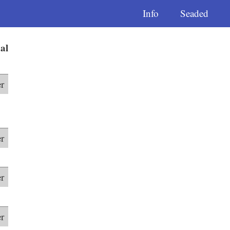
Info
Seaded
al
r
r
r
r