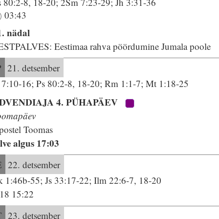
s 80:2-8, 18-20; 2Sm 7:23-29; Jh 3:31-36
03:43
1. nädal
ESTPALVES: Eestimaa rahva pöördumine Jumala poole
P
21. detsember
s 7:10-16; Ps 80:2-8, 18-20; Rm 1:1-7; Mt 1:18-25
DVENDIAJA 4. PÜHAPÄEV
oomapäev
postel Toomas
alve algus 17:03
E
22. detsember
k 1:46b-55; Js 33:17-22; Ilm 22:6-7, 18-20
:18 15:22
T
23. detsember