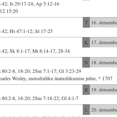
s 42; Js 29:17-24; Ap 5:12-16
:12 15:20
T
16. detsembe
s 42; Hs 47:1-12; Jd 17-25
K
17. detsembe
s 42; Sk 8:1-17; Mt 8:14-17, 28-34
N
18. detsembe
s 80:2-8, 18-20; 2Sm 7:1-17; Gl 3:23-29
arles Wesley, metodistliku äratusliikumise juhte, * 1707
R
19. detsembe
s 80:2-8, 18-20; 2Sm 7:18-22; Gl 4:1-7
L
20. detsembe