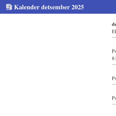
Kalender detsember 2025
d
E
P
8
P
P