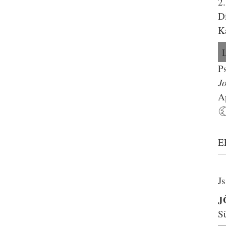
2
Di
K
P
J
Ap
E
J
J
S