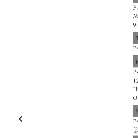
Ps
N
9
P
P
1
H
O
Ps