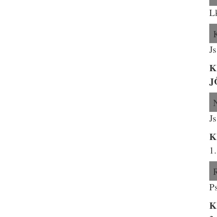
L
Js
K
J
Js
K
1
P
K