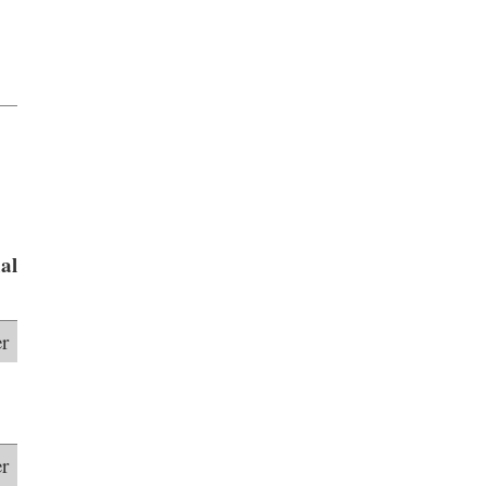
al
r
r