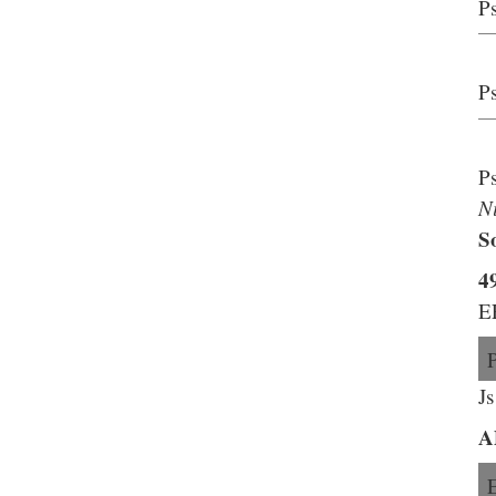
Ps
P
Ps
N
S
4
E
J
A