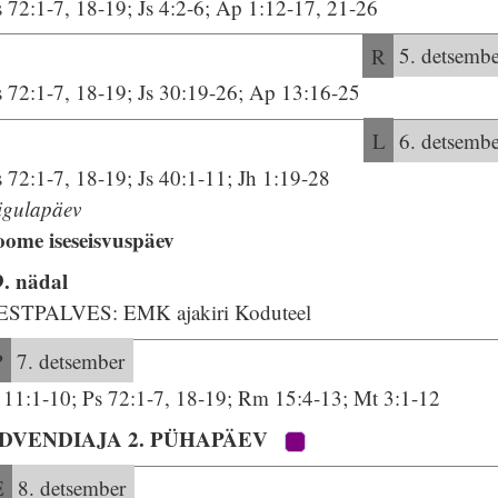
 72:1-7, 18-19; Js 4:2-6; Ap 1:12-17, 21-26
R
5. detsembe
s 72:1-7, 18-19; Js 30:19-26; Ap 13:16-25
L
6. detsembe
 72:1-7, 18-19; Js 40:1-11; Jh 1:19-28
igulapäev
oome iseseisvuspäev
9. nädal
ESTPALVES: EMK ajakiri Koduteel
P
7. detsember
s 11:1-10; Ps 72:1-7, 18-19; Rm 15:4-13; Mt 3:1-12
DVENDIAJA 2. PÜHAPÄEV
E
8. detsember