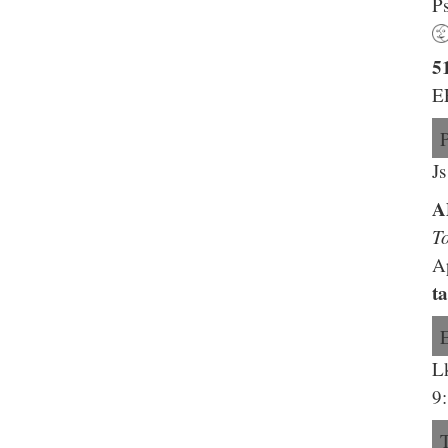
P
5
E
J
A
T
A
t
L
9