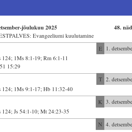
etsember-jõulukuu 2025
48. näd
ESTPALVES: Evangeeliumi kuulutamine
E
1. detsembe
s 124; 1Ms 8:1-19; Rm 6:1-11
:51 15:29
T
2. detsembe
s 124; 1Ms 9:1-17; Hb 11:32-40
K
3. detsembe
s 124; Js 54:1-10; Mt 24:23-35
N
4. detsembe