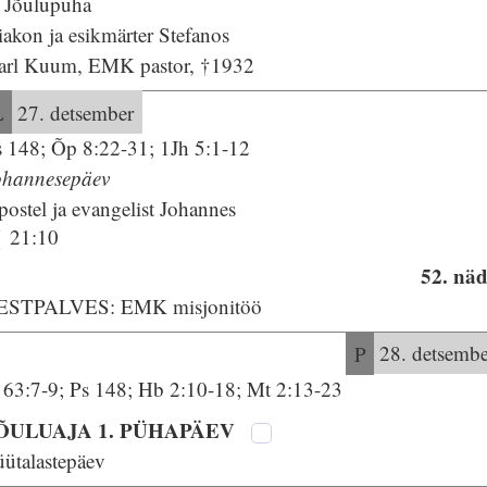
. Jõulupüha
akon ja esikmärter Stefanos
arl Kuum, EMK pastor, †1932
L
27. detsember
s 148; Õp 8:22-31; 1Jh 5:1-12
ohannesepäev
ostel ja evangelist Johannes
21:10
52. näd
ESTPALVES: EMK misjonitöö
P
28. detsembe
s 63:7-9; Ps 148; Hb 2:10-18; Mt 2:13-23
ÕULUAJA 1. PÜHAPÄEV
üütalastepäev