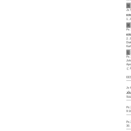
N
Js 
KR
1. 
R
Ps 
KR
2. 
Dia
Kar
L
Ps 
Joh
Apo
EES
Js 
JÕ
Süü
Ps 
9:1
Ps 
30.