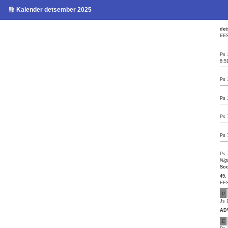
Kalender detsember 2025
det
EES
Ps 
8:5
Ps 
Ps 
Ps 
Ps 
Ps 
Nig
Soo
49.
EES
P
Js 
AD
E