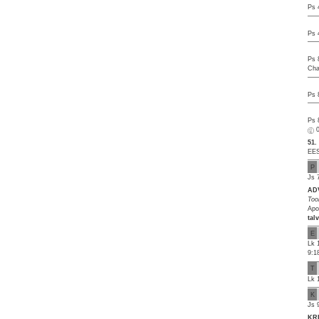
Ps 
Ps 
Ps 
Cha
Ps 
Ps 
51.
EES
P
Js 
AD
To
Apo
tal
E
Lk 
9:1
T
Lk 
K
Js 
KR