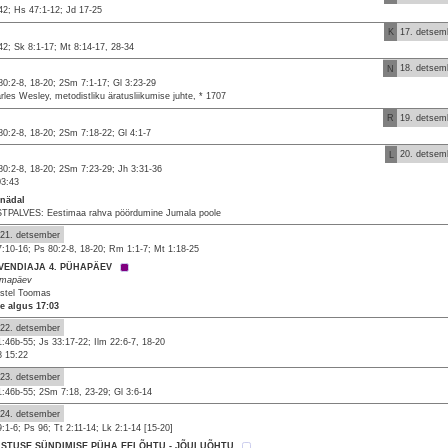
42; Hs 47:1-12; Jd 17-25
K
17. detsem
42; Sk 8:1-17; Mt 8:14-17, 28-34
N
18. detsem
80:2-8, 18-20; 2Sm 7:1-17; Gl 3:23-29
rles Wesley, metodistliku äratusliikumise juhte, * 1707
R
19. detsem
80:2-8, 18-20; 2Sm 7:18-22; Gl 4:1-7
L
20. detsem
80:2-8, 18-20; 2Sm 7:23-29; Jh 3:31-36
03:43
 nädal
TPALVES: Eestimaa rahva pöördumine Jumala poole
21. detsember
7:10-16; Ps 80:2-8, 18-20; Rm 1:1-7; Mt 1:18-25
VENDIAJA 4. PÜHAPÄEV
omapäev
stel Toomas
ve algus 17:03
22. detsember
1:46b-55; Js 33:17-22; Ilm 22:6-7, 18-20
8 15:22
23. detsember
1:46b-55; 2Sm 7:18, 23-29; Gl 3:6-14
24. detsember
9:1-6; Ps 96; Tt 2:11-14; Lk 2:1-14 [15-20]
ISTUSE SÜNDIMISE PÜHA EELÕHTU - JÕULUÕHTU