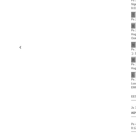
Ps 
Nig
9:0
T
Ps 
K
Ps 
Hug
Osk
N
Ps 
R
Ps 
Hug
L
Ps 
Luu
EMK
EES
Js 
AD
Ps 
9:1