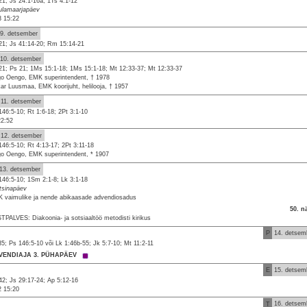
21; Js 24:1-16a; 1Ts 4:1-12
ulamaarjapäev
3 15:22
9. detsember
21; Js 41:14-20; Rm 15:14-21
10. detsember
21; Ps 21; 1Ms 15:1-18; 1Ms 15:1-18; Mt 12:33-37; Mt 12:33-37
o Oengo, EMK superintendent, † 1978
ar Luusmaa, EMK koorijuht, helilooja, † 1957
11. detsember
146:5-10; Rt 1:6-18; 2Pt 3:1-10
22:52
12. detsember
146:5-10; Rt 4:13-17; 2Pt 3:11-18
o Oengo, EMK superintendent, * 1907
13. detsember
146:5-10; 1Sm 2:1-8; Lk 3:1-18
tsinapäev
 vaimulike ja nende abikaasade advendiosadus
50. n
TPALVES: Diakoonia- ja sotsiaaltöö metodisti kirikus
P
14. detsem
35; Ps 146:5-10 või Lk 1:46b-55; Jk 5:7-10; Mt 11:2-11
VENDIAJA 3. PÜHAPÄEV
E
15. detsem
42; Js 29:17-24; Ap 5:12-16
2 15:20
T
16. detsem