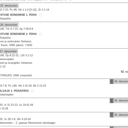
25. detsember
52:7-10; Ps 98; Hb 1:1-4 [5-12]; Jh 1:1-14
ISTUSE SÜNDIMISE 1. PÜHA
Jõulupüha
26. detsember
148; Trk 4:7-15; Ap 7:59-8:8
ISTUSE SÜNDIMISE 2. PÜHA
Jõulupüha
kon ja esikmärter Stefanos
l Kuum, EMK pastor, †1932
27. detsember
148; Õp 8:22-31; 1Jh 5:1-12
annesepäev
stel ja evangelist Johannes
21:10
52. n
TPALVES: EMK misjonitöö
P
28. detsem
63:7-9; Ps 148; Hb 2:10-18; Mt 2:13-23
ULUAJA 1. PÜHAPÄEV
talastepäev
E
29. detsem
20; Jr 31:15-22; Lk 19:41-44
8 15:28
T
30. detsem
20; Js 26:1-9; 2Kr 4:16-18
 detsember – 2. jaanuar Metonoorte talvelaager