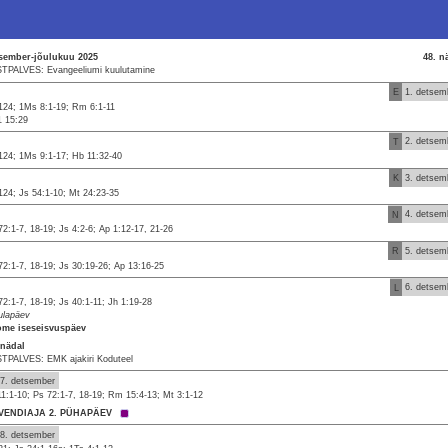
sember-jõulukuu 2025
48. n
TPALVES: Evangeeliumi kuulutamine
E
1. detsem
124; 1Ms 8:1-19; Rm 6:1-11
1 15:29
T
2. detsem
124; 1Ms 9:1-17; Hb 11:32-40
K
3. detsem
124; Js 54:1-10; Mt 24:23-35
N
4. detsem
72:1-7, 18-19; Js 4:2-6; Ap 1:12-17, 21-26
R
5. detsem
72:1-7, 18-19; Js 30:19-26; Ap 13:16-25
L
6. detsem
72:1-7, 18-19; Js 40:1-11; Jh 1:19-28
ulapäev
me iseseisvuspäev
 nädal
TPALVES: EMK ajakiri Koduteel
7. detsember
11:1-10; Ps 72:1-7, 18-19; Rm 15:4-13; Mt 3:1-12
VENDIAJA 2. PÜHAPÄEV
8. detsember