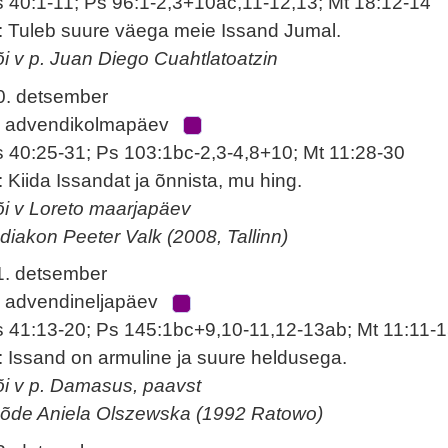
s 40:1-11; Ps 96:1-2,3+10ac,11-12,13; Mt 18:12-14
: Tuleb suure väega meie Issand Jumal.
õi v p. Juan Diego Cuahtlatoatzin
0. detsember
. advendikolmapäev
s 40:25-31; Ps 103:1bc-2,3-4,8+10; Mt 11:28-30
: Kiida Issandat ja õnnista, mu hing.
õi v Loreto maarjapäev
 diakon Peeter Valk (2008, Tallinn)
1. detsember
. advendineljapäev
s 41:13-20; Ps 145:1bc+9,10-11,12-13ab; Mt 11:11-
: Issand on armuline ja suure heldusega.
õi v p. Damasus, paavst
 õde Aniela Olszewska (1992 Ratowo)