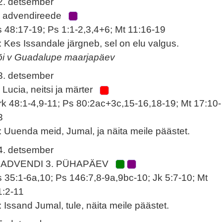
2. detsember
. advendireede
s 48:17-19; Ps 1:1-2,3,4+6; Mt 11:16-19
: Kes Issandale järgneb, sel on elu valgus.
õi v Guadalupe maarjapäev
3. detsember
. Lucia, neitsi ja märter
rk 48:1-4,9-11; Ps 80:2ac+3c,15-16,18-19; Mt 17:10-
3
: Uuenda meid, Jumal, ja näita meile päästet.
4. detsember
 ADVENDI 3. PÜHAPÄEV
s 35:1-6a,10; Ps 146:7,8-9a,9bc-10; Jk 5:7-10; Mt
1:2-11
: Issand Jumal, tule, näita meile päästet.