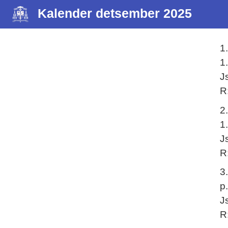
Kalender detsember 2025
1
1
J
R
2
1
J
R
3
p
J
R