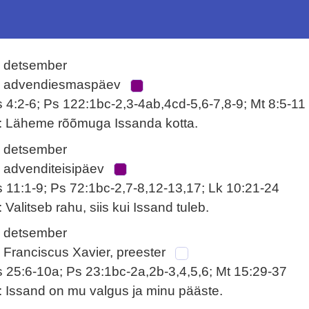
. detsember
. advendiesmaspäev
s 4:2-6; Ps 122:1bc-2,3-4ab,4cd-5,6-7,8-9; Mt 8:5-11
: Läheme rõõmuga Issanda kotta.
. detsember
. advenditeisipäev
s 11:1-9; Ps 72:1bc-2,7-8,12-13,17; Lk 10:21-24
: Valitseb rahu, siis kui Issand tuleb.
. detsember
. Franciscus Xavier, preester
s 25:6-10a; Ps 23:1bc-2a,2b-3,4,5,6; Mt 15:29-37
: Issand on mu valgus ja minu pääste.