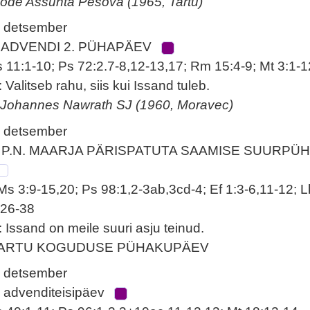
 õde Assunta Pešova (1965, Tartu)
. detsember
 ADVENDI 2. PÜHAPÄEV
s 11:1-10; Ps 72:2.7-8,12-13,17; Rm 15:4-9; Mt 3:1-1
: Valitseb rahu, siis kui Issand tuleb.
 Johannes Nawrath SJ (1960, Moravec)
. detsember
 P.N. MAARJA PÄRISPATUTA SAAMISE SUURPÜ
Ms 3:9-15,20; Ps 98:1,2-3ab,3cd-4; Ef 1:3-6,11-12; L
:26-38
: Issand on meile suuri asju teinud.
ARTU KOGUDUSE PÜHAKUPÄEV
. detsember
. advenditeisipäev