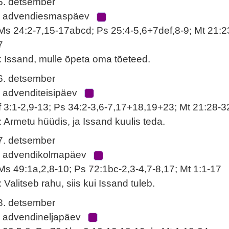
5. detsember
. advendiesmaspäev
Ms 24:2-7,15-17abcd; Ps 25:4-5,6+7def,8-9; Mt 21:2
7
: Issand, mulle õpeta oma tõeteed.
6. detsember
. advenditeisipäev
f 3:1-2,9-13; Ps 34:2-3,6-7,17+18,19+23; Mt 21:28-3
: Armetu hüüdis, ja Issand kuulis teda.
7. detsember
. advendikolmapäev
Ms 49:1a,2,8-10; Ps 72:1bc-2,3-4,7-8,17; Mt 1:1-17
: Valitseb rahu, siis kui Issand tuleb.
8. detsember
. advendineljapäev