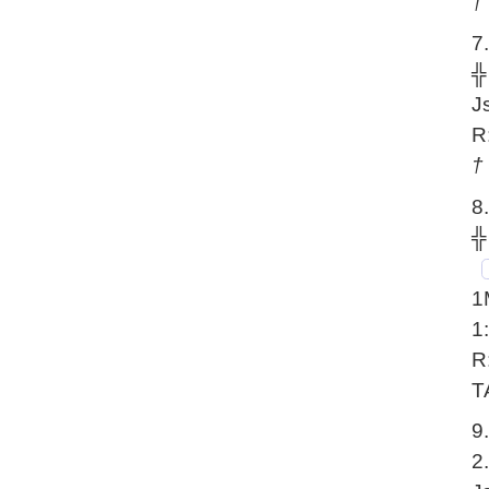
†
7
╬
J
R
†
8
╬
1
1
R
T
9
2