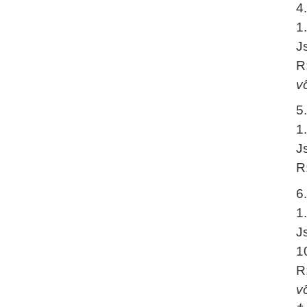
4
1
J
R
v
5
1
J
R
6
1
J
1
R
v