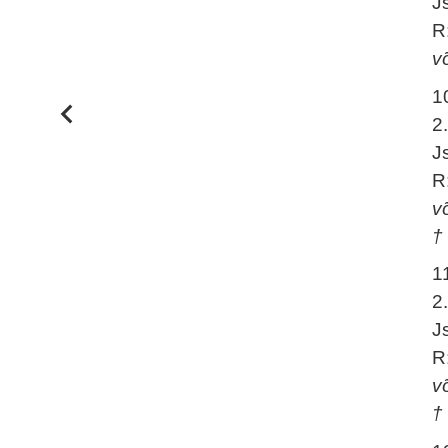
J
R
v
1
2
J
R
v
†
1
2
J
R
v
†