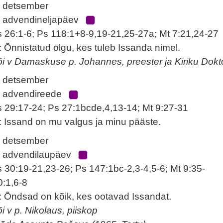
. detsember
. advendineljapäev
s 26:1-6; Ps 118:1+8-9,19-21,25-27a; Mt 7:21,24-27
: Õnnistatud olgu, kes tuleb Issanda nimel.
õi v Damaskuse p. Johannes, preester ja Kiriku Dokt
. detsember
. advendireede
s 29:17-24; Ps 27:1bcde,4,13-14; Mt 9:27-31
: Issand on mu valgus ja minu pääste.
. detsember
. advendilaupäev
s 30:19-21,23-26; Ps 147:1bc-2,3-4,5-6; Mt 9:35-
0:1,6-8
: Õndsad on kõik, kes ootavad Issandat.
õi v p. Nikolaus, piiskop