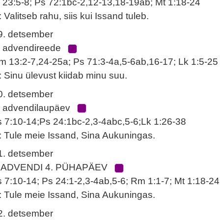
r 23:5-8; Ps 72:1bc-2,12-13,18-19ab; Mt 1:18-24
: Valitseb rahu, siis kui Issand tuleb.
9. detsember
. advendireede
m 13:2-7,24-25a; Ps 71:3-4a,5-6ab,16-17; Lk 1:5-25
: Sinu ülevust kiidab minu suu.
0. detsember
. advendilaupäev
s 7:10-14;Ps 24:1bc-2,3-4abc,5-6;Lk 1:26-38
: Tule meie Issand, Sina Aukuningas.
1. detsember
 ADVENDI 4. PÜHAPÄEV
s 7:10-14; Ps 24:1-2,3-4ab,5-6; Rm 1:1-7; Mt 1:18-24
: Tule meie Issand, Sina Aukuningas.
2. detsember