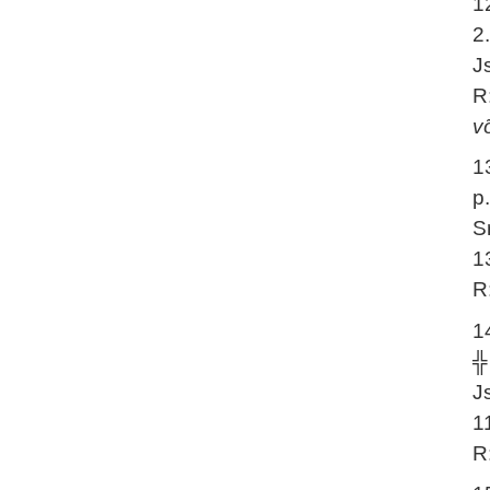
1
2
J
R
v
1
p
S
1
R
1
╬
J
1
R