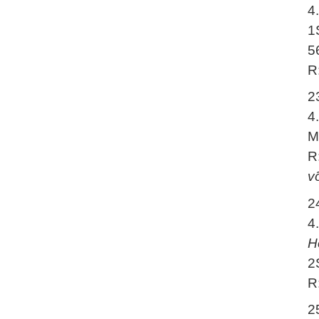
4
1
5
R
2
4
M
R
v
2
4
H
2
R
2