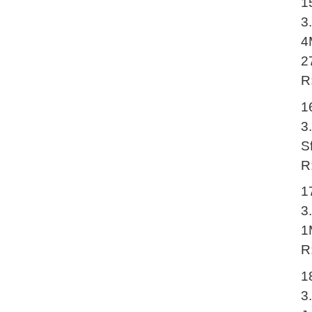
1
3
4
2
R
1
3
S
R
1
3
1
R
1
3