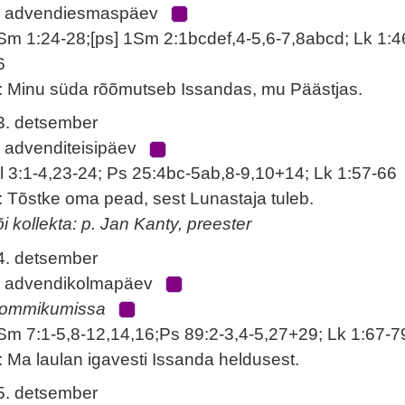
. advendiesmaspäev
Sm 1:24-28;[ps] 1Sm 2:1bcdef,4-5,6-7,8abcd; Lk 1:4
6
: Minu süda rõõmutseb Issandas, mu Päästjas.
3. detsember
. advenditeisipäev
l 3:1-4,23-24; Ps 25:4bc-5ab,8-9,10+14; Lk 1:57-66
: Tõstke oma pead, sest Lunastaja tuleb.
õi kollekta: p. Jan Kanty, preester
4. detsember
. advendikolmapäev
ommikumissa
Sm 7:1-5,8-12,14,16;Ps 89:2-3,4-5,27+29; Lk 1:67-7
: Ma laulan igavesti Issanda heldusest.
5. detsember