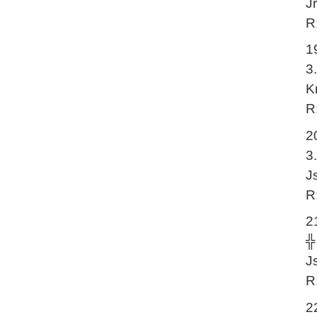
J
R
1
3
K
R
2
3
J
R
2
╬
J
R
2