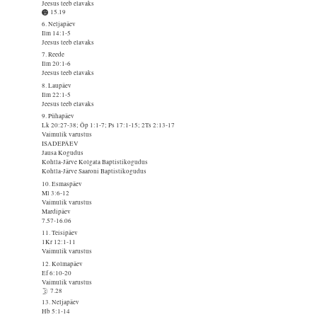
Jeesus teeb elavaks
15.19
6. Neljapäev
Ilm 14:1-5
Jeesus teeb elavaks
7. Reede
Ilm 20:1-6
Jeesus teeb elavaks
8. Laupäev
Ilm 22:1-5
Jeesus teeb elavaks
9. Pühapäev
Lk 20:27-38; Õp 1:1-7; Ps 17:1-15; 2Ts 2:13-17
Vaimulik varustus
ISADEPÄEV
Jausa Kogudus
Kohtla-Järve Kolgata Baptistikogudus
Kohtla-Järve Saaroni Baptistikogudus
10. Esmaspäev
Ml 3:6-12
Vaimulik varustus
Mardipäev
7.57-16.06
11. Teisipäev
1Kr 12:1-11
Vaimulik varustus
12. Kolmapäev
Ef 6:10-20
Vaimulik varustus
7.28
13. Neljapäev
Hb 5:1-14