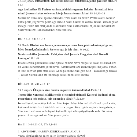
Jumal ütleb: Kui kitsas käes oli, hüüdsid sa, ja ma päästsin sinu.
27. Neljapäev
Ps
81,8
Aga tuult nähes lõi Peetrus kartma ja hüüdis uppuma hakates: Issand, päästa
mind! Jeesus sirutas kohe oma käe ja haaras temast kinni.
Mt 14,30–31
Me usume Jumalasse, aga meie usaldus Tema vastu on pisike. Peetrus astus Jeesuse
kutse peale julgelt vee peale, aga laineid nähes hakkas ta kartma. Issand, sama lugu on
meiega. Palun aita meil jõuda uskumisest Sinu usaldamiseni, et jõuaksime Sinu abi
vastuvõtmiseni. Sina tahad meile käe sirutada.
*
Hb 13,1–9; 2Ts 2,1–12
Otsekui uus taevas ja uus maa, mis ma teen, püsivad minu palge ees,
28. Reede
ütleb Issand, nõnda püsib ka teie sugu ja teie nimi.
Js 66,22
Naatanael ütles Jeesusele: Rabi, sina oled Jumala Poeg, sina oled Iisraeli
kuningas!
Jh 1,49
Issand Jeesus, palun halasta meie peale, et meie rahva hulgast ei saaks otsa need, kes
on valmis Sind tundma ja tunnevad. Ainult Sinu läbi saame me püsima jääda. Tänan,
et Sinu soov on jätta meid alles. Anna palun meie hulgast neid – kasvõi kogu rahvas
–, kes on valmis Sind ära tundma ja sellest tunnistust andma.
*
Hb 13,10–16; 2Ts 2,13–17
Üks päev sinu õuedes on parem kui muid tuhat.
29. Laupäev
Ps 84,11
Jeesus ütles vanemaile: Miks te siis olete mind otsinud? Kas te ei teadnud, et ma
pean olema neis paigus, mis on mu Isa päralt?
Lk 2,49
Issand Jumal, minu õige koht on Sinu kojas. Palun luba mul olla Sinu kojas ka siis,
kui ma olen füüsiliselt ükskõik millises paigas. Sinu ligioleku järele ma igatsen ja
Sinu meelevallas on seda ligiolekut mulle igal silmapilgul tunda anda. Jää minu
juurde, et minagi saaksin Sinu juurde jääda.
*
Ilm 21,10–14.21–27; 2Ts 3,1–18
1. ADVENDIPÜHAPÄEV. KIRIKUAASTA ALGUS
Vaata, sinu kuningas tuleb sulle, õiglane ja aitaja.
Sk 9,9b