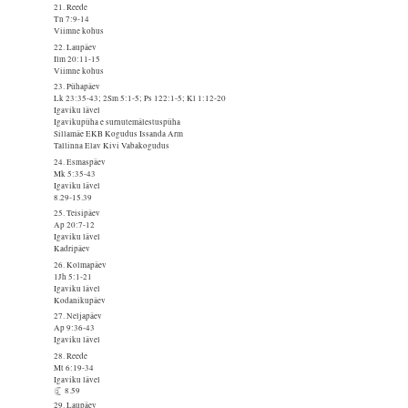
21. Reede
Tn 7:9-14
Viimne kohus
22. Laupäev
Ilm 20:11-15
Viimne kohus
23. Pühapäev
Lk 23:35-43; 2Sm 5:1-5; Ps 122:1-5; Kl 1:12-20
Igaviku lävel
Igavikupüha e surnutemälestuspüha
Sillamäe EKB Kogudus Issanda Arm
Tallinna Elav Kivi Vabakogudus
24. Esmaspäev
Mk 5:35-43
Igaviku lävel
8.29-15.39
25. Teisipäev
Ap 20:7-12
Igaviku lävel
Kadripäev
26. Kolmapäev
1Jh 5:1-21
Igaviku lävel
Kodanikupäev
27. Neljapäev
Ap 9:36-43
Igaviku lävel
28. Reede
Mt 6:19-34
Igaviku lävel
8.59
29. Laupäev