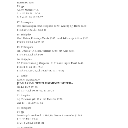
Taassünni päev
23. pp.
Ap. ev. Matteus †I s.
6. v. HE Mt 28:16-20
Ef 2:4-10; Lk 10:25-37
17. Esmaspäev
Uus-Kaisarea psk. imet. Grigoori †270; Whitby vg. Hilda †680
1Ts 2:20-3:8; Lk 14:12-15
18. Teisipäev
Mr-d Platon, Roman ja Varula †302; mr-d Sakkeus ja Alfeus †303
1Ts 3:9-13; Lk 14:25-35
19. Kolmapäev
Prh. Obadja †IX s.; mr. Varlaam †304: mr. Ases †284
1Ts 4:1-12; Lk 15:1-10
20. Neljapäev
EP. Kümnelinna vg. Grigoori †816; Konst. üpsk. Prokl †446
1Ts 5:1-8; Lk 16:1-9 (N)
1Ts 5:9-13,24-28; Lk 16:15-18, 17:1-4 (R)
21. Reede
Leemeti-maarjapäev
JUMALAEMA TEMPLISSEMINEMISE PÜHA
HE Lk 1:39-49, 56
Hb 9:1-7; Lk 10:38-42; 11:27-28
22. Laupäev
Ap. Fiilemon jkk. †I s.; mr. Tsetsilia †230
2Kr 11:1-6; Lk 9:57-62
23. Pühapäev
24. pp.
Ikoonia psk. Amfilooki †394; õu. Neeva Aleksander †1263
7. v. HE Mk 16:1-8
Ef 2:14-22; Lk 12:16-21
24. Esmaspäev