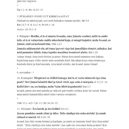
järel elu valguses.
*
Õp 3,1–8; Hs 34,23–31
3. PÜHAPÄEV ENNE UUT KIRIKUAASTAT
Õndsad on rahutegijad, sest neid hüütakse Jumala lasteks.
Mt 5,9
Rm 14,7–9; Ii 14,1–6; Ps 69,1–16
Jutlus: Lk 18,1–8
Hoidke, et te ei unusta Issanda, oma Jumala seadust, mille ta andis
9. Pühapäev
teile, et te ei valmistaks endile nikerdatud kuju, ei mingit kujutist, mida Issand, su
Jumal, sind on keelanud teha.
5Ms 4,23
Jumala nähtamatut olu, nii tema igavest väge kui jumalikku olemist, nähakse, kui
neid pannakse tähele, tema tegudes maailma loomisest alates.
Rm 1,20
Armas Jumal, Sina oled tõeline ja ainus! Palun hoia mind rumaluse eest hakata
kujutlema nagu võiks miski muu asendada Sind. Ma tahan kogu oma olemusega
kuuluda Sulle ja Sind austada. Aita mind selleks, mu Issand, minu Jumal!
*
9. november - *
Mispärast sa riidled temaga, kui ta ei vasta inimesele iga sõna
10. Esmaspäev
peale? Sest Jumal kõneleb ühel ja teisel viisil, aga seda ei märgata.
Ii 33,13–14
Kellel kõrv on, see kuulgu, mida Vaim ütleb kogudustele!
Ilm 2,7
Issand, palun aita mul paluda ja vaikselt palvetades oodata, kuni Sa vastad. Palun
anna mulle kannatlikku meelt Sinu vastuse ootamisel.
*
1Ms 33,1–4(5–7)8–11; Hs 36,16–32
Ära karda ja ära kohku!
11. Teisipäev
Jos 8,1
Jeesus puudutas nende silmi ja ütles: Teile sündigu teie usku mööda! Ja nende
silmad avanesid.
Mt 9,29–30
Issand, kui tihti oleme hirmul ja kardame, ja ometi ju tunneme Sind! Kui Sina nüüd
ütled: "Teile sündigu teie usku mööda", kas saab siis otsa meie hirm ja mure? Kui
palju on meil jätkuvalt põhjust Sinu poole pöörduda ja paluda usku, mis meid