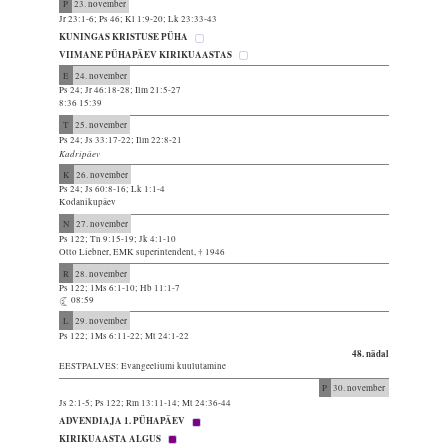
P
23. november
Jr 23:1-6; Ps 46; Kl 1:9-20; Lk 23:33-43
KUNINGAS KRISTUSE PÜHA
VIIMANE PÜHAPÄEV KIRIKUAASTAS
E
24. november
Ps 24; Jr 46:18-28; Ilm 21:5-27
8:36 15:39
T
25. november
Ps 24; Js 33:17-22; Ilm 22:8-21
Kadripäev
K
26. november
Ps 24; Js 60:8-16; Lk 1:1-4
Kodanikupäev
N
27. november
Ps 122; Tn 9:15-19; Jk 4:1-10
Otto Liebner, EMK superintendent, † 1946
R
28. november
Ps 122; 1Ms 6:1-10; Hb 11:1-7
08:59
L
29. november
Ps 122; 1Ms 6:11-22; Mt 24:1-22
48. nädal
EESTPALVES: Evangeeliumi kuulutamine
P
30. november
Js 2:1-5; Ps 122; Rm 13:11-14; Mt 24:36-44
ADVENDIAJA 1. PÜHAPÄEV
KIRIKUAASTA ALGUS