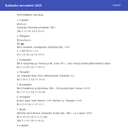
Kalender november 2025
Seaded
NOVEMBER / talvekuu
1. Laupäev
Midrosk
Aasia kp-d Kosma ja Damian †III s.
2Kr 3:12-18; Lk 8:16-21
2. Pühapäev
Hingedepäev
21. pp.
Mr-d Akindin, Anempodist, Elpidifor jkk. †345
4. v. HE Jh 21:1-14
Gl 2:16-20; Lk 16:19-31
3. Esmaspäev
Mr-d Akepsima, pr. Joosep ja dk. Aital †IV s.; smr. Georgi kiriku pühitsemine Liddas
Kl 2:13-20; Lk 11:29-33
4. Teisipäev
Vg. Joanniki Suur †846; Mürra pskmr. Nikander †I s.
Kl 2:20-3:3; Lk 11:34-41
5. Kolmapäev
Mr-d Galaktion ja Epistimia †III s.; Novgorodi üpsk. Joona †1470
Kl 3:17:4.1; Lk 11:42-46
6. Neljapäev
Konst. üpsk. tunn. Paulus †350; Hutõni vg. Varlaam †1192
Kl 4:2-9; Lk 11:47-12:1
7. Reede
Melitine mr-d Hieron, Nikander, Ksanti jkk. †III s.; vg. Laasar †1053
Kl 4:10-18; Lk 12:2-12 (R)
2Kr 5:1-10; Lk 9:1-6 (L)
8. Laupäev