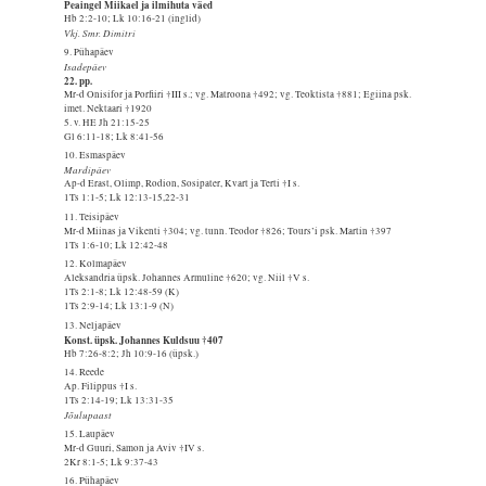
Peaingel Miikael ja ilmihuta väed
Hb 2:2-10; Lk 10:16-21 (inglid)
Vkj. Smr. Dimitri
9. Pühapäev
Isadepäev
22. pp.
Mr-d Onisifor ja Porfiiri †III s.; vg. Matroona †492; vg. Teoktista †881; Egiina psk.
imet. Nektaari †1920
5. v. HE Jh 21:15-25
Gl 6:11-18; Lk 8:41-56
10. Esmaspäev
Mardipäev
Ap-d Erast, Olimp, Rodion, Sosipater, Kvart ja Terti †I s.
1Ts 1:1-5; Lk 12:13-15,22-31
11. Teisipäev
Mr-d Miinas ja Vikenti †304; vg. tunn. Teodor †826; Tours’i psk. Martin †397
1Ts 1:6-10; Lk 12:42-48
12. Kolmapäev
Aleksandria üpsk. Johannes Armuline †620; vg. Niil †V s.
1Ts 2:1-8; Lk 12:48-59 (K)
1Ts 2:9-14; Lk 13:1-9 (N)
13. Neljapäev
Konst. üpsk. Johannes Kuldsuu †407
Hb 7:26-8:2; Jh 10:9-16 (üpsk.)
14. Reede
Ap. Filippus †I s.
1Ts 2:14-19; Lk 13:31-35
Jõulupaast
15. Laupäev
Mr-d Guuri, Samon ja Aviv †IV s.
2Kr 8:1-5; Lk 9:37-43
16. Pühapäev