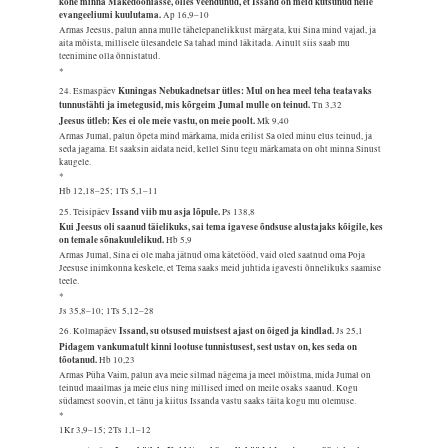
kohe minna Makedooniasse, olles veendunud, et Issand on meid kutsunud neile
evangeeliumi kuulutama.
Ap 16,9–10
Armas Jeesus, palun anna mulle tähelepanelikkust märgata, kui Sina mind vajad, ja
aita mõista, millisele ülesandele Sa tahad mind läkitada. Ainult siis saab mu
teenimine olla õnnistatud.
*
Kuningas Nebukadnetsar ütles: Mul on hea meel teha teatavaks
24. Esmaspäev
tunnustähti ja imetegusid, mis kõrgeim Jumal mulle on teinud.
Tn 3,32
Jeesus ütleb: Kes ei ole meie vastu, on meie poolt.
Mk 9,40
Armas Jumal, palun õpeta mind märkama, mida erilist Sa oled minu elus teinud, ja
seda jagama. Et saaksin aidata neid, kellel Sinu tegu märkamata on oht minna Sinust
kaugele.
*
Hb 12,18–25; 1Ts 5,1–11
Issand viib mu asja lõpule.
25. Teisipäev
Ps 138,8
Kui Jeesus oli saanud täielikuks, sai tema igavese õndsuse alustajaks kõigile, kes
on temale sõnakuulelikud.
Hb 5,9
Armas Jumal, Sina ei ole maha jätnud oma kätetööd, vaid oled saatnud oma Poja
Jeesuse inimkonna keskele, et Tema saaks meid juhtida igavesti õnnelikuks saamise
teele.
*
Js 35,8–10; 1Ts 5,12–28
Issand, su otsused muistsest ajast on õiged ja kindlad.
26. Kolmapäev
Js 25,1
Pidagem vankumatult kinni lootuse tunnistusest, sest ustav on, kes seda on
tõotanud.
Hb 10,23
Armas Püha Vaim, palun ava meie silmad nägema ja meel mõistma, mida Jumal on
teinud maailmas ja meie elus ning millised imed on meile osaks saanud. Kogu
südamest soovin, et tänu ja kiitus Issanda vastu saaks täita kogu mu olemuse.
*
1Kr 3,9–15; 2Ts 1,1–12