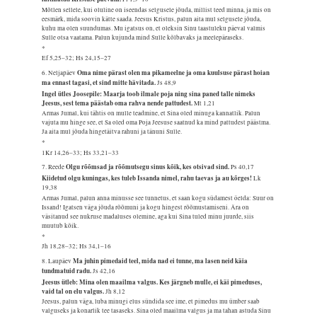
Mõtlen sellele, kui oluline on iseendas selgusele jõuda, millist teed minna, ja mis on
eesmärk, mida soovin kätte saada. Jeesus Kristus, palun aita mul selgusele jõuda,
kuhu ma olen suundumas. Mu igatsus on, et oleksin Sinu taastuleku päeval valmis
Sulle otsa vaatama. Palun kujunda mind Sulle kõlbavaks ja meelepäraseks.
*
Ef 5,25–32; Hs 24,15–27
Oma nime pärast olen ma pikameelne ja oma kuulsuse pärast hoian
6. Neljapäev
ma ennast tagasi, et sind mitte hävitada.
Js 48,9
Ingel ütles Joosepile: Maarja toob ilmale poja ning sina paned talle nimeks
Jeesus, sest tema päästab oma rahva nende pattudest.
Mt 1,21
Armas Jumal, kui tähtis on mulle teadmine, et Sina oled minuga kannatlik. Palun
vajuta mu hinge see, et Sa oled oma Poja Jeesuse saatnud ka mind pattudest päästma.
Ja aita mul jõuda hingetäitva rahuni ja tänuni Sulle.
*
1Kr 14,26–33; Hs 33,21–33
Olgu rõõmsad ja rõõmutsegu sinus kõik, kes otsivad sind.
7. Reede
Ps 40,17
Kiidetud olgu kuningas, kes tuleb Issanda nimel, rahu taevas ja au kõrges!
Lk
19,38
Armas Jumal, palun anna minusse see tunnetus, et saan kogu südamest öelda: Suur on
Issand! Igatsen väga jõuda rõõmuni ja kogu hingest rõõmustamiseni. Ära on
väsitanud see nukruse madaluses olemine, aga kui Sina tuled minu juurde, siis
muutub kõik.
*
Jh 18,28–32; Hs 34,1–16
Ma juhin pimedaid teel, mida nad ei tunne, ma lasen neid käia
8. Laupäev
tundmatuid radu.
Js 42,16
Jeesus ütleb: Mina olen maailma valgus. Kes järgneb mulle, ei käi pimeduses,
vaid tal on elu valgus.
Jh 8,12
Jeesus, palun väga, luba minugi elus sündida see ime, et pimedus mu ümber saab
valguseks ja konarlik tee tasaseks. Sina oled maailma valgus ja ma tahan astuda Sinu