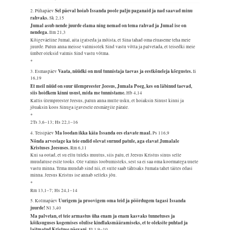
Sel päeval hoiab Issanda poole palju paganaid ja nad saavad minu
2. Pühapäev
rahvaks.
Sk 2,15
Jumal asub nende juurde elama ning nemad on tema rahvad ja Jumal ise on
nendega.
Ilm 21,3
Kõigeväeline Jumal, aita igatseda ja mõista, et Sina tahad oma eluaseme teha meie
juurde. Palun anna meisse valmisolek Sind vastu võtta ja palvetada, et teisedki meie
ümber oleksid valmis Sind vastu võtma.
*
Vaata, nüüdki on mul tunnistaja taevas ja eestkõneleja kõrgustes.
3. Esmaspäev
Ii
16,19
Et meil nüüd on suur ülempreester Jeesus, Jumala Poeg, kes on läbinud taevad,
siis hoidkem kinni usust, mida me tunnistame.
Hb 4,14
Kallis ülempreester Jeesus, palun anna mulle usku, et hoiaksin Sinust kinni ja
jõuaksin koos Sinuga igavesele eesmärgile pärale.
*
2Ts 3,6–13; Hs 22,1–16
Ma loodan ikka käia Issanda ees elavate maal.
4. Teisipäev
Ps 116,9
Nõnda arvestage ka teie endid olevat surnud patule, aga elavat Jumalale
Kristuses Jeesuses.
Rm 6,11
Kui sa ootad, et su ellu tuleks muutus, siis palu, et Jeesus Kristus sinus selle
muudatuse esile tooks. Ole valmis loobumisteks, sest sa ei saa oma koormatega uuele
vastu minna. Tema muudab sind nii, et sulle saab tähtsaks Jumala tahet täites edasi
minna. Jeesus Kristus ise annab selleks jõu.
*
Rm 13,1–7; Hs 24,1–14
Uurigem ja proovigem oma teid ja pöördugem tagasi Issanda
5. Kolmapäev
juurde!
Nl 3,40
Ma palvetan, et teie armastus üha enam ja enam kasvaks tunnetuses ja
kõiksuguses kogemises olulise kindlaksmääramiseks, et te oleksite puhtad ja
laitmatud Kristuse päevani.
Fl 1,9–10