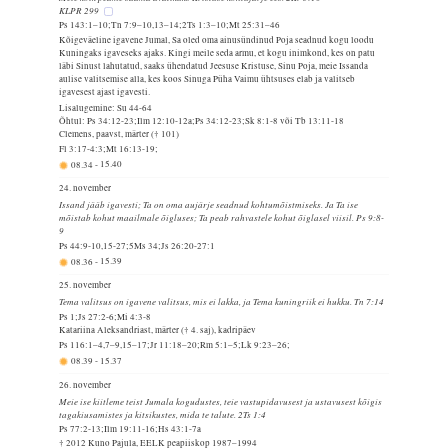
KLPR 299
Ps 143:1–10;Tn 7:9–10,13–14;2Ts 1:3–10;Mt 25:31–46
Kõigeväeline igavene Jumal, Sa oled oma ainusündinud Poja seadnud kogu loodu
Kuningaks igaveseks ajaks. Kingi meile seda armu, et kogu inimkond, kes on patu
läbi Sinust lahutatud, saaks ühendatud Jeesuse Kristuse, Sinu Poja, meie Issanda
aulise valitsemise alla, kes koos Sinuga Püha Vaimu ühtsuses elab ja valitseb
igavesest ajast igavesti.
Lisalugemine: Su 44-64
Õhtul: Ps 34:12-23;Ilm 12:10-12a;Ps 34:12-23;Sk 8:1-8 või Tb 13:11-18
Clemens, paavst, märter († 101)
Fl 3:17-4:3;Mt 16:13-19;
08.34
-
15.40
24. november
Issand jääb igavesti; Ta on oma aujärje seadnud kohtumõistmiseks. Ja Ta ise
mõistab kohut maailmale õigluses; Ta peab rahvastele kohut õiglasel viisil. Ps 9:8-
9
Ps 44:9-10,15-27;5Ms 34;Js 26:20-27:1
08.36
-
15.39
25. november
Tema valitsus on igavene valitsus, mis ei lakka, ja Tema kuningriik ei hukku. Tn 7:14
Ps 1;Js 27:2-6;Mi 4:3-8
Katariina Aleksandriast, märter († 4. saj), kadripäev
Ps 116:1–4,7–9,15–17;Jr 11:18–20;Rm 5:1–5;Lk 9:23–26;
08.39
-
15.37
26. november
Meie ise kiitleme teist Jumala kogudustes, teie vastupidavusest ja ustavusest kõigis
tagakiusamistes ja kitsikustes, mida te talute. 2Ts 1:4
Ps 77:2-13;Ilm 19:11-16;Hs 43:1-7a
† 2012 Kuno Pajula, EELK peapiiskop 1987–1994