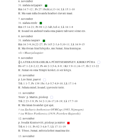
6. november
31. nädala neljapäev
Rm 14:7-12:; Ps 27:1bcde,4,13-14; Lk 15:1-10
R: Ma saan näha Issanda headust elavate maal.
7. november
31. nädala reede
Rm 15:14-21; Ps 98:1,2-3ab,3cd-4; Lk 16:1-8
R: Issand on andnud teada oma pääste rahvaste silme ees.
8. november
31. nädala laupäev
Rm 16:3-9,16,22-27; Ps 145:2-3,4-5,10-11; Lk 16:9-15
R: Ma tõstan Sind kõrgeks, mu Jumal, Sina kuningas.
või v Maarjalaupäev
9. november
╬ LATERANI BASIILIKA PÜHITSEMISPÄEV, KIRIKUPÜHA
Hs 47:1-2,8-2,12; Ps 46:2-3,5-6, 8-9; 1Kr 3:9-11,16-17; Jh 2:13-22
R: Jumal on oma Templi keskel, ei see kõigu.
10. november
p. Leo Suur, paavst
Trk 1:1-7; Ps 139:1bc-3,4-5,7-8,9-10; Lk 17:1-6
R: Juhata mind, Issand, igavesele teele.
11. november
Tours’ p. Martin, piiskop
Trk 2:23-3:9; Ps 34:2-3,16-17,18-19; Lk 17:7-10
R: Ma tänan Issandat igal ajal,
† isa Zacharis Anthonisse OFMCap (1985, Nijmegen)
† isa Wiktor Pietkiewicz (1939, Piotrkow Kujawski)
12. november
p. Josafat Kuntsevitš, piiskop ja märter
Trk 6:1-11; Ps 82:3-4,6-7; Lk 17:11-19
R: Tõuse, Jumal, mõista kohut maailma üle.
13. november