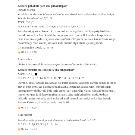
4
Kõikide pühakute päev ehk pühakutepäev
Pühade osadus
Järelikult ei ole te nüüd enam võõrad ja majalised, vaid pühade kaaskodanikud ja
Jumala kodakondsed. Ef 2:19
KLPR 164
Ps 89:6–8,16–18;Js 65:17–19;Ilm 7:2–3,9–17;Mt 5:1–12
Püha Jumal, igavene Issand, Kristuses oleme meiegi liidetud Sinu paljuhäälelisse
pühade koori, kes Sind kiidab taevas ja maa peal. Lase sellel osadusel tugevdada
meid maailma segadustes ja ärata meis rõõmu selle päeva ootuses, kui me koos kõigi
päästetutega Sind võime jäädavalt kiita. Sinule olgu ülistus ja au igavesti.
Lisalugemine: 2Mak 12:43-46
07.41
-
16.28
2. november
Õndsad on surnud, kes nüüdsest peale surevad Issandas! Ilm 14:13
Kõikide surnute mälestuspäev ehk hingedepäev
KLPR 174
Ps 27:2–5,7–8,13–14;Js 35:3–10;2Pt 3:8–14;Jh 5:24–29
Igavene Jumal, taevane Isa, Sina ei ole mitte surnute, vaid oled elavate Jumal, ja Sinus
elavad kõik need, kes haudades puhkavad. Me palume: ära lase meil surmahirmus
masendusse vajuda, vaid hoia meid armulikult oma Püha Vaimu väega rõõmsas usus,
julges lootuses ja südametunnistuse rahus. Aita meil kristlikult elada, õndsalt
lahkuda ja rahus uinuda, kuni Sa hauad avad ja meid igaveseks eluks üles äratad;
Jeesuse Kristuse, Sinu Poja, meie Issanda läbi.
07.43
-
16.25
3. november
Jumal õnnistagu meid ja kõik ilmamaa otsad kartku Teda! Ps 67:8
Ps 71:1-12;Ap 9:1-9;Ap 9:10-19a
07.46
-
16.23