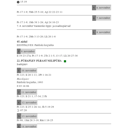
15:19
N
6. november
Ps 17:1-9; 5Ms 25:5-10; Ap 22:22-23:11
R
7. november
Ps 17:1-9; 1Ms 38:1-26; Ap 24:10-23
7.-8. november Vaimulike õppe- ja osaduspäevad
L
8. november
Ps 17:1-9; 2Ms 3:13-20; Lk 20:1-8
45. nädal
EESTPALVES: Paldiski kogudus
P
9. november
Ii 19:23-27a; Ps 17:1-9; 2Ts 2:1-5, 13-17; Lk 20:27-38
22. PÜHAPÄEV PÄRAST NELIPÜHA
Isadepäev
E
10. november
Ps 123; Ii 20:1-11; 2Pt 1:16-21
Mardipäev
Paldiski kogudus, 1993
8:03 16:06
T
11. november
Ps 123; Ii 21:1, 17-34; 2 Jh
K
12. november
Ps 123; Ii 25:1-26:14; Jh 5:19-29
07:28
N
13. november
Ps 98; 1Sm 28:3-19; Rm 1:18-25
R
14. november