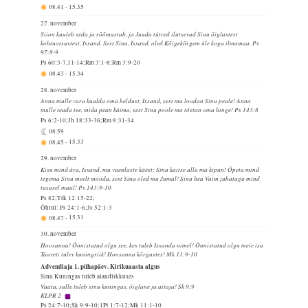
08.41
-
15.35
27. november
Siion kuuleb seda ja rõõmustab, ja Juuda tütred ilutsevad Sinu õiglastest
kohtuotsustest, Issand. Sest Sina, Issand, oled Kõigekõrgem üle kogu ilmamaa. Ps
97:8-9
Ps 60:3-7,11-14;Rm 3:1-8;Rm 3:9-20
08.43
-
15.34
28. november
Anna mulle vara kuulda oma heldust, Issand, sest ma loodan Sinu peale! Anna
mulle teada tee, mida pean käima, sest Sinu poole ma tõstan oma hinge! Ps 143:8
Ps 6:2-10;Jh 18:33-36;Rm 8:31-34
08.59
08.45
-
15.33
29. november
Kisu mind ära, Issand, mu vaenlaste käest; Sinu kaitse alla ma kipun! Õpeta mind
tegema Sinu meelt mööda, sest Sina oled mu Jumal! Sinu hea Vaim juhatagu mind
tasasel maal! Ps 143:9-10
Ps 82;Trk 12:15-22;
Õhtul: Ps 24:1-6;Js 52:1-3
08.47
-
15.31
30. november
Hoosanna! Õnnistatud olgu see, kes tuleb Issanda nimel! Õnnistatud olgu meie isa
Taaveti tulev kuningriik! Hoosanna kõrgustes! Mk 11:9-10
Advendiaja 1. pühapäev. Kirikuaasta algus
Sinu Kuningas tuleb alandlikkuses
Vaata, sulle tuleb sinu kuningas, õiglane ja aitaja! Sk 9:9
KLPR 2
Ps 24:7-10;Sk 9:9-10;1Pt 1:7-12;Mk 11:1-10