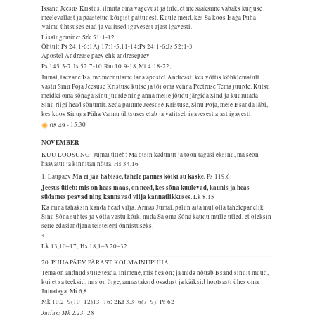
Issand Jeesus Kristus, ilmuta oma vägevust ja tule, et me saaksime vabaks kurjuse
meelevallast ja päästetud kõigist pattudest. Kuule meid, kes Sa koos Isaga Püha
Vaimu ühtsuses elad ja valitsed igavesest ajast igavesti.
Lisalugemine: Srk 51:1-12
Õhtul: Ps 24:1-6;1Aj 17:1-5,11-14;Ps 24:1-6;Js 52:1-3
Apostel Andrease päev ehk andresepäev
Ps 145:3-7;Js 52:7-10;Rm 10:9-18;Mt 4:18-22;
Jumal, taevane Isa, me meenutame täna apostel Andreast, kes võttis kõhklematult
vastu Sinu Poja Jeesuse Kristuse kutse ja tõi oma venna Peetruse Tema juurde. Kutsu
meidki oma sõnaga Sinu juurde ning anna meile jõudu järgida Sind ja kuulutada
Sinu riigi head sõnumit. Seda palume Jeesuse Kristuse, Sinu Poja, meie Issanda läbi,
kes koos Sinuga Püha Vaimu ühtsuses elab ja valitseb igavesest ajast igavesti.
08.49
-
15.30
NOVEMBER
KUU LOOSUNG: Jumal ütleb: Ma otsin kadunut ja toon tagasi eksinu, ma seon
haavatut ja kinnitan nõtra.
Hs 34,16
Ma ei jää häbisse, tähele pannes kõiki su käske.
1. Laupäev
Ps 119,6
Jeesus ütleb: mis on heas maas, on need, kes sõna kuulevad, kaunis ja heas
südames peavad ning kannavad vilja kannatlikkuses.
Lk 8,15
Ka mina tahaksin kanda head vilja. Armas Jumal, palun aita mul olla tähelepanelik
Sinu Sõna suhtes ja võtta vastu kõik, mida Sa oma Sõna kaudu mulle ütled, et oleksin
selle edasiandjana teistelegi õnnistuseks.
*
Lk 13,10–17; Hs 18,1–3.20–32
20. PÜHAPÄEV PÄRAST KOLMAINUPÜHA
Tema on andnud sulle teada, inimene, mis hea on; ja mida nõuab Issand sinult muud,
kui et sa teeksid, mis on õige, armastaksid osadust ja käiksid hoolsasti ühes oma
Jumalaga.
Mi 6,8
Mk 10,2–9(10–12)13–16; 2Kr 3,3–6(7–9); Ps 62
Jutlus: Mk 2,23–28