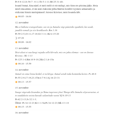
Ps 9:8-12;Js 58:7 - 8:1;1Ts 5:1-11;Mt 25:31-40;
Issand Jumal, Sina näed, et meil endil ei ole midagi, mis Sinu ees püsima jääks. Hoia
meid oma armus, et me alati elaksime püha Martini kombel ligimesi armastades ja
oleksime Sinule meelepärased. Jeesuse Kristuse, meie Issanda läbi.
08.05
-
16.04
12. november
Ma ei häbene evangeeliumi, see on ju Jumala vägi päästeks igaühele, kes usub,
juudile esmalt ja siis kreeklasele. Rm 1:16
Ps 59:2-5,10-11,17-18;Gl 3:11;1Kr 4:15-20
07.28
08.08
-
16.02
13. november
Teist alust ei saa keegi rajada selle kõrvale, mis on juba olemas - see on Jeesus
Kristus. 1Kr 3:11
Ps 125:1-4;Rm 10:9-10;2Kn 2:1,6-15a
08.10
-
15.59
14. november
Jumal on oma linna keskel, ei ta kõigu; Jumal aitab teda hommiku koites. Ps 46:6
Ps 55:2-9,17-19,23;1Tm 4:7-9;1Aj 16:23-31
08.13
-
15.57
15. november
Saage vägevaks Issandas ja Tema tugevuse jõus! Pange ülle Jumala sõjavarustus, et
te suudaksite seista kuradi salanõude vastu! Ef 6:10-11
Ps 62:2-13;Js 32:1-3;
Õhtul: Ps 34:12-23;Kl 1:1-5a;Ps 34:12-23;Mk 13:1-8
08.15
-
15.55
16. november