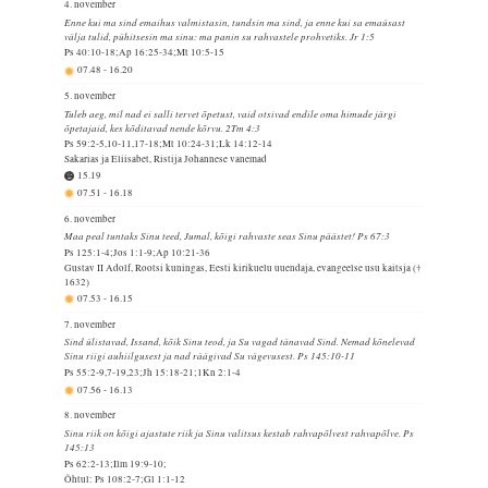
4. november
Enne kui ma sind emaihus valmistasin, tundsin ma sind, ja enne kui sa emaüsast
välja tulid, pühitsesin ma sinu: ma panin su rahvastele prohvetiks. Jr 1:5
Ps 40:10-18;Ap 16:25-34;Mt 10:5-15
07.48
-
16.20
5. november
Tuleb aeg, mil nad ei salli tervet õpetust, vaid otsivad endile oma himude järgi
õpetajaid, kes kõditavad nende kõrvu. 2Tm 4:3
Ps 59:2-5,10-11,17-18;Mt 10:24-31;Lk 14:12-14
Sakarias ja Eliisabet, Ristija Johannese vanemad
15.19
07.51
-
16.18
6. november
Maa peal tuntaks Sinu teed, Jumal, kõigi rahvaste seas Sinu päästet! Ps 67:3
Ps 125:1-4;Jos 1:1-9;Ap 10:21-36
Gustav II Adolf, Rootsi kuningas, Eesti kirikuelu uuendaja, evangeelse usu kaitsja (†
1632)
07.53
-
16.15
7. november
Sind ülistavad, Issand, kõik Sinu teod, ja Su vagad tänavad Sind. Nemad kõnelevad
Sinu riigi auhiilgusest ja nad räägivad Su vägevusest. Ps 145:10-11
Ps 55:2-9,7-19,23;Jh 15:18-21;1Kn 2:1-4
07.56
-
16.13
8. november
Sinu riik on kõigi ajastute riik ja Sinu valitsus kestab rahvapõlvest rahvapõlve. Ps
145:13
Ps 62:2-13;Ilm 19:9-10;
Õhtul: Ps 108:2-7;Gl 1:1-12