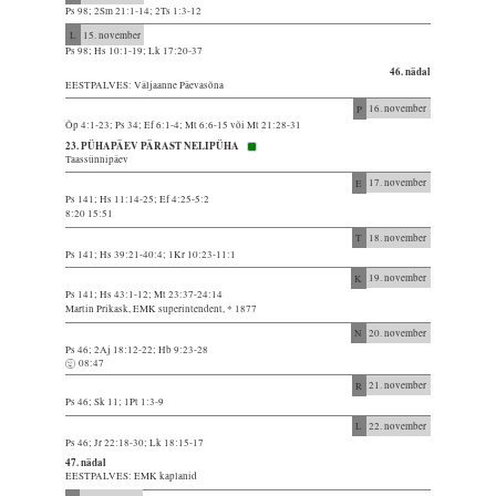
Ps 98; 2Sm 21:1-14; 2Ts 1:3-12
L
15. november
Ps 98; Hs 10:1-19; Lk 17:20-37
46. nädal
EESTPALVES: Väljaanne Päevasõna
P
16. november
Õp 4:1-23; Ps 34; Ef 6:1-4; Mt 6:6-15 või Mt 21:28-31
23. PÜHAPÄEV PÄRAST NELIPÜHA
Taassünnipäev
E
17. november
Ps 141; Hs 11:14-25; Ef 4:25-5:2
8:20 15:51
T
18. november
Ps 141; Hs 39:21-40:4; 1Kr 10:23-11:1
K
19. november
Ps 141; Hs 43:1-12; Mt 23:37-24:14
Martin Prikask, EMK superintendent, * 1877
N
20. november
Ps 46; 2Aj 18:12-22; Hb 9:23-28
08:47
R
21. november
Ps 46; Sk 11; 1Pt 1:3-9
L
22. november
Ps 46; Jr 22:18-30; Lk 18:15-17
47. nädal
EESTPALVES: EMK kaplanid