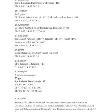
Smr-d Katariina (Ekateriina) ja Merkuuri †III s.
2Ts 1:1-10; Lk 17:20-25
25. Teisipäev
Kadripäev
PL. Rooma pskmr. Klement †101; Aleksandria pskmr. Peeter †311
2Ts 1:10-2:2; Lk 17:26-37
26. Kolmapäev
Vg. Aliipi Sambnik †640; Irkutski psk. Innokenti †1731
2Ts 2:1-12; Lk 18:15-17,26-30
27. Neljapäev
Smr. Jaakob Pärslane †421; vg. Pallaadi †VI s.; vg. Pinufri †IV s.
Jumalaema pühakuju ”Imetäht”
2Ts 2:13-3:5; Lk 18:31-34
28. Reede
Vgmr. Stefan Uus †767; mr. Irinarh jkk. †303
2Ts 3:6-18; Lk 19:12-28
29. Laupäev
Mr-d Paramon ja Filumen †III s.
Gl 1:3-10; Lk 10:19-21
30. Pühapäev
1. advent, andresepäev
25. pp.
Ap. Andreas Esmakutsutu †62
8. v. HE Mk 16:9-20
Ef 4:1-6; Lk 18:18-27 (pp.)
1Kr 4:9-16; Jh 1:35-51 (ap.)
1. november
Jeesus ütleb: „Õndsad on need, kes on vaimus vaesed, sest nende päralt on
taevariik. Õndsad on kurvad, sest neid lohutatakse.“ Mt 5:3-4 või Jumala sulased
teenivad Teda ning näevad Tema palet ning Tema nimi on nende otsaesisel. Ilm 22:3-