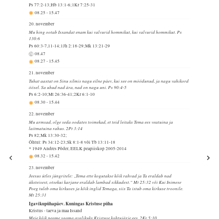
Ps 77:2-13;Hb 13:1-6;1Kr 7:25-31
08.25
-
15.47
20. november
Mu hing ootab Issandat enam kui valvurid hommikut, kui valvurid hommikut. Ps
130:6
Ps 60:3-7,11-14;1Jh 2:18-29;Mk 13:21-29
08.47
08.27
-
15.45
21. november
Tuhat aastat on Sinu silmis nagu eilne päev, kui see on möödunud, ja nagu vahikord
öösel. Sa uhud nad ära, nad on nagu uni. Ps 90:4-5
Ps 6:2-10;Mt 26:36-41;2Kr 6:1-10
08.30
-
15.44
22. november
Mu armsad, olge seda oodates toimekad, et teid leitaks Tema ees veatuina ja
laitmatuina rahus. 2Pt 3:14
Ps 82;Mk 13:30-32;
Õhtul: Ps 34:12-23;Sk 8:1-8 või Tb 13:11-18
* 1949 Andres Põder, EELK peapiiskop 2005-2014
08.32
-
15.42
23. november
Jeesus ütles jüngritele: „Tema ette kogutakse kõik rahvad ja Ta eraldab nad
üksteisest, otsekui karjane eraldab lambad sikkudest.“ Mt 25:32 või Kui Inimese
Poeg tuleb oma kirkuses ja kõik inglid Temaga, siis Ta istub oma kirkuse troonile.
Mt 25:31
Igavikupühapäev. Kuningas Kristuse püha
Kristus - taeva ja maa Issand
Meie kõik peame saama avalikuks Kristuse kohtujärje ees. 2Kr 5:10