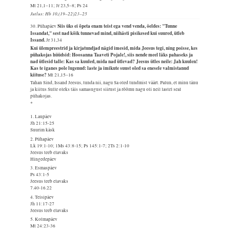
Mt 21,1–11; Jr 23,5–8; Ps 24
Jutlus: Hb 10,(19–22)23–25
Siis üks ei õpeta enam teist ega vend venda, öeldes: "Tunne
30. Pühapäev
Issandat," sest nad kõik tunnevad mind, niihästi pisikesed kui suured, ütleb
Issand.
Jr 31,34
Kui ülempreestrid ja kirjatundjad nägid imesid, mida Jeesus tegi, ning poisse, kes
pühakojas hüüdsid: Hoosanna Taaveti Pojale!, siis nende meel läks pahaseks ja
nad ütlesid talle: Kas sa kuuled, mida nad ütlevad? Jeesus ütles neile: Jah kuulen!
Kas te iganes pole lugenud: laste ja imikute suust oled sa enesele valmistanud
kiituse?
Mt 21,15–16
Tahan Sind, Issand Jeesus, tunda nii, nagu Sa oled tundmist väärt. Palun, et minu tänu
ja kiitus Sulle oleks täis samasugust siirust ja rõõmu nagu oli neil lastel seal
pühakojas.
*
1. Laupäev
Jh 21:15-25
Suurim käsk
2. Pühapäev
Lk 19:1-10; 1Ms 43:8-15; Ps 145:1-7; 2Ts 2:1-10
Jeesus teeb elavaks
Hingedepäev
3. Esmaspäev
Ps 43:1-5
Jeesus teeb elavaks
7.40-16.22
4. Teisipäev
Jh 11:17-27
Jeesus teeb elavaks
5. Kolmapäev
Mt 24:23-36