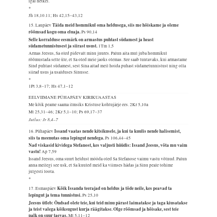
igal hetkel.
*
Jh 18,10.11; Hs 42,15–43,12
Täida meid hommikul oma heldusega, siis me hõiskame ja oleme
15. Laupäev
rõõmsad kogu oma eluaja.
Ps 90,14
Selle korralduse eesmärk on armastus puhtast südamest ja heast
südametunnistusest ja siirast usust.
1Tm 1,5
Armas Jeesus, Sa oled pidevalt minu juures. Palun aita mul juba hommikul
rõõmustada selle üle, et Sa oled meie jaoks olemas. See saab tuntavaks, kui armastame
Sind puhtast südamest, sest Sina aitad meil hoida puhast südametunnistust ning olla
siirad usus ja usalduses Sinusse.
*
1Pt 3,8–17; Hs 47,1–12
EELVIIMANE PÜHAPÄEV KIRIKUAASTAS
Me kõik peame saama ilmsiks Kristuse kohtujärje ees.
2Kr 5,10a
Mt 25,31–46; 2Kr 5,1–10; Ps 69,17–37
Jutlus: Jr 8,4–7
Issand vaatas nende kitsikusele, ja kui ta kuulis nende halisemist,
16. Pühapäev
siis ta meenutas oma lepingut nendega.
Ps 106,44–45
Nad viskasid kividega Stefanost, kes valjusti hüüdis: Issand Jeesus, võta mu vaim
vastu!
Ap 7,59
Issand Jeesus, oma suurt heldust mööda oled Sa Stefanose vaimu vastu võtnud. Palun
anna meilegi see usk, et Sa kuuled meid ka viimses hädas ja Sinu peale tohime
julgesti loota.
*
Kõik Issanda teerajad on heldus ja tõde neile, kes peavad ta
17. Esmaspäev
lepingut ja tema tunnistusi.
Ps 25,10
Jeesus ütleb: Õndsad olete teie, kui teid minu pärast laimatakse ja taga kiusatakse
ja teist valega kõiksugust kurja räägitakse. Olge rõõmsad ja hõisake, sest teie
palk on suur taevas.
Mt 5,11–12