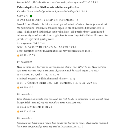
Jeesus ütleb: „Valvake siis, sest te ei tea seda päeva ega tundi!“ Mt 25:13
Valvamispühapäev. Kirikuaasta eelviimane pühapäev
Teie niuded olgu vöötatud ja lambid põlegu! Lk 12:35
Valvake!
KLPR 177
Ps 90:1-6,12-15;Am 4:12-13;2Pt 3:8-14,18;Mt 25:1-13
Issand Jeesus Kristus, Sa tuled viimsel päeval kohut mõistma elavate ja surnute üle.
Me palume Sind, anna meile rohkesti õige usu õli, et me lambid põleksid, kui Sa
tuled. Pühitse meid läbinisti, et meie vaim, hing ja ihu oleksid tervikuna hoitud
laitmatuna igaveseks eluks Sinu riigis, kus Sa koos Isaga Püha Vaimu ühtsuses elad
ja valitsed igavesest ajast igavesti.
Lisalugemine: Trk 7:7-14
Õhtul: Ps 34:12-23;Kl 1:1-5a;Ps 34:12-23;Mk 13:1-8
Bengt Gottfried Forselius, Eesti kristliku rahvakooli rajaja († 1688)
08.18
-
15.53
17. november
Meie ootame uusi taevaid ja uut maad, kus elab õigus. 2Pt 3:13 või Meie ootame
aga Tema tõotuse järgi uusi taevaid ja uut maad, kus elab õigus. 2Pt 3:13
Ps 44:9-10,15-27;Mk 4:1-12;Kl 4:2-6
Elisabeth Ungarist, Tüüringi maakrahvinna († 1231)
Ps 1:1–3;Õp 31:10–31;Hb 13:7–9,15–16;Mt 25:31–40 (v Lk 12:29-34);
08.20
-
15.51
18. november
Tema ilmutab inimesele oma mõtteid, kes teeb koidu ja pimeduse ja kes kõnnib maa
kõrgendikel - Issand, vägede Jumal on Tema nimi. Am 4:13
Ps 1;Mk 13:9-20;4Ms 14:21-24
08.22
-
15.49
19. november
Issanda päev tuleb nagu varas. Siis hukkuvad taevad raginal, algained lagunevad
lõõmates ning maad ja tema tegusid ei leita enam. 2Pt 3:10