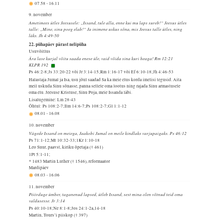
07.58
-
16.11
9. november
Ametimees ütles Jeesusele: „Issand, tule alla, enne kui mu laps sureb!“ Jeesus ütles
talle: „Mine, sinu poeg elab!“ Ja inimene uskus sõna, mis Jeesus talle ütles, ning
läks. Jh 4:49-50
22. pühapäev pärast nelipüha
Usuvõitlus
Ära lase kurjal võitu saada enese üle, vaid võida sina kuri heaga! Rm 12:21
KLPR 192
Ps 46:2-8;Js 33:20-22 või Jr 3:14-15;Rm 1:16-17 või Ef 6:10-18;Jh 4:46-53
Halastaja Jumal ja Isa, usu jõul saadad Sa ka meie elus korda imelisi tegusid. Aita
meil uskuda Sinu sõnasse, panna sellele oma lootus ning rajada Sinu armastusele
oma elu. Jeesuse Kristuse, Sinu Poja, meie Issanda läbi.
Lisalugemine: Lm 28-43
Õhtul: Ps 108:2-7;Ilm 14:6-7;Ps 108:2-7;Gl 1:1-12
08.01
-
16.08
10. november
Vägede Issand on meiega, Jaakobi Jumal on meile kindlaks varjupaigaks. Ps 46:12
Ps 71:1-12;Mt 10:32-33;1Kr 1:10-18
Leo Suur, paavst, kiriku õpetaja († 461)
1Pt 5:1-11;
* 1483 Martin Luther († 1546), reformaator
Mardipäev
08.03
-
16.06
11. november
Pöörduge ümber, taganenud lapsed, ütleb Issand, sest mina olen võtnud teid oma
valdusesse. Jr 3:14
Ps 40:10-18;Ne 8:1-8;Jos 24:1-2a,14-18
Martin, Tours’i piiskop († 397)