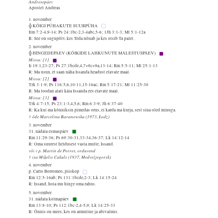
Andresepäev
Apostel Andreas
1. november
╬ KÕIGI PÜHAKUTE SUURPÜHA
Ilm 7:2-4,9-14; Ps 24:1bc-2,3-4abc,5-6; 1Jh 3:1-3; Mt 5:1-12a
R: See on sugupõlv, kes Teda nõuab ja kes otsib Ta palet.
2. november
╬ HINGEDEPÄEV (KÕIKIDE LAHKUNUTE MÄLESTUSPÄEV)
Missa: [1]
Ii 19:1,23-27; Ps 27:1bcde,4,7+8c+9a,13-14; Rm 5:5-11; Mt 25:1-13
R: Ma usun, et saan näha Issanda headust elavate maal.
Missa: [2]
Trk 3:1-9; Ps 116:5,6,10-11,15-16ac; Rm 5:17-21; Mt 11:25-30
R: Ma loodan alati käia Issanda ees elavate maal.
Missa: [3]
Trk 4:7-15; Ps 23:1-3,4,5,6; Rm 6:3-9; Jh 6:37-40
R: Ka kui ma kõnniksin pimedas orus, ei karda ma kurja, sest sina oled minuga.
† õde Marcelina Baranowska (1973, Łodz)
3. november
31. nädala esmaspäev
Rm 11:29-36; Ps 69:30-31,33-34,36-37; Lk 14:12-14
R: Oma suurest heldusest vasta mulle, Issand.
või v p. Martín de Porres, orduvend
† isa Miķelis Cakuls (1937, Medvežjegorsk)
4. november
p. Carlo Borromeo, piiskop
Rm 12:5-16ab; Ps 131:1bcde,2-3; Lk 14:15-24
R: Issand, hoia mu hinge oma rahus.
5. november
31. nädala kolmapäev
Rm 13:8-10; Ps 112:1bc-2,4-5,9; Lk 14:25-33
R: Õnnis on mees, kes on armuline ja abivalmis.