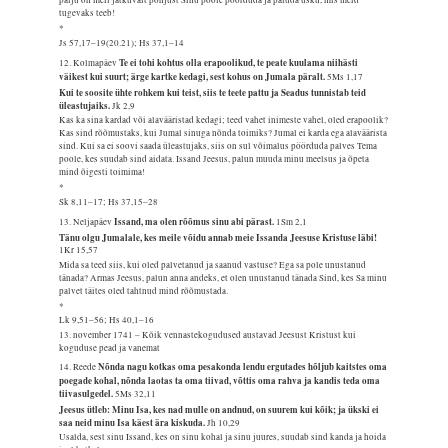
tugevaks teeb!
*
Js 57,17–19(20.21); Hs 37,1–14
Te ei tohi kohtus olla erapoolikud, te peate kuulama niihästi
12. Kolmapäev
väikest kui suurt; ärge kartke kedagi, sest kohus on Jumala päralt.
5Ms 1,17
Kui te soosite ühte rohkem kui teist, siis te teete pattu ja Seadus tunnistab teid
üleastujaiks.
Jk 2,9
Kas ka sina kardad või alavääristad kedagi; teed vahet inimeste vahel, oled erapoolik?
Kas sind rõõmustaks, kui Jumal sinuga nõnda toimiks? Jumal ei karda ega alaväärista
sind. Kui sa ei soovi saada üleastujaks, siis on sul võimalus pöörduda palves Tema
poole, kes suudab sind aidata. Issand Jeesus, palun muuda minu meelsus ja õpeta
mind õigesti toimima!
*
Sk 8,11–17; Hs 37,15–28
Issand, ma olen rõõmus sinu abi pärast.
13. Neljapäev
1Sm 2,1
Tänu olgu Jumalale, kes meile võidu annab meie Issanda Jeesuse Kristuse läbi!
1Kr 15,57
Mida sa teed siis, kui oled palvetanud ja saanud vastuse? Ega sa pole unustanud
tänada? Armas Jeesus, palun anna andeks, et olen unustanud tänada Sind, kes Sa minu
palvet täites oled tahtnud mind rõõmustada.
*
Lk 9,51–56; Hs 40,1–16
13. november 1741 – Kõik vennastekogudused austavad Jeesust Kristust kui
koguduse pead ja vanemat
Nõnda nagu kotkas oma pesakonda lendu ergutades hõljub kaitstes oma
14. Reede
poegade kohal, nõnda laotas ta oma tiivad, võttis oma rahva ja kandis teda oma
tiivasulgedel.
5Ms 32,11
Jeesus ütleb: Minu Isa, kes nad mulle on andnud, on suurem kui kõik; ja ükski ei
saa neid minu Isa käest ära kiskuda.
Jh 10,29
Usalda, sest sinu Issand, kes on sinu kohal ja sinu juures, suudab sind kanda ja hoida