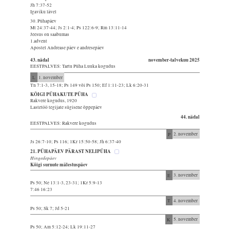
Jh 7:37-52
Igaviku lävel
30. Pühapäev
Mt 24:37-44; Js 2:1-4; Ps 122:6-9; Rm 13:11-14
Jeesus on saabumas
1.advent
Apostel Andrease päev e andresepäev
43. nädal
november-talvekuu 2025
EESTPALVES: Tartu Püha Luuka kogudus
L
1. november
Tn 7:1-3, 15-18; Ps 149 või Ps 150; Ef 1:11-23; Lk 6:20-31
KÕIGI PÜHAKUTE PÜHA
Rakvere kogudus, 1920
Lastetöö tegijate sügisene õppepäev
44. nädal
EESTPALVES: Rakvere kogudus
P
2. november
Js 26:7-10; Ps 116; 1Kr 15:50-58; Jh 6:37-40
21. PÜHAPÄEV PÄRAST NELIPÜHA
Hingedepäev
Kõigi surnute mälestuspäev
E
3. november
Ps 50; Ne 13:1-3, 23-31; 1Kr 5:9-13
7:46 16:23
T
4. november
Ps 50; Sk 7; Jd 5-21
K
5. november
Ps 50; Am 5:12-24; Lk 19:11-27