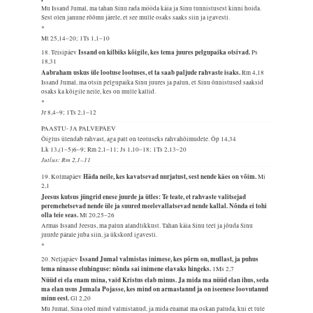
Mu Issand Jumal, ma tahan Sinu rada mööda käia ja Sinu tunnistusest kinni hoida.
Sest olen janune rõõmu järele, et see mulle osaks saaks siin ja igavesti.
*
Mt 25,14–20; 1Ts 1,1–10
Issand on kilbiks kõigile, kes tema juures pelgupaika otsivad.
18. Teisipäev
Ps
18,31
Aabraham uskus üle lootuse lootuses, et ta saab paljude rahvaste isaks.
Rm 4,18
Issand Jumal, ma otsin pelgupaika Sinu juures ja palun, et Sinu õnnistused saaksid
osaks ka kõigile neile, kes on mulle kallid.
*
Jr 8,4–9; 1Ts 2,1–12
PAASTU- JA PALVEPÄEV
Õiglus ülendab rahvast, aga patt on teotuseks rahvahõimudele.
Õp 14,34
Lk 13,(1–5)6–9; Rm 2,1–11; Js 1,10–18; 1Ts 2,13–20
Jutlus: Rm 2,1–11
Häda neile, kes kavatsevad nurjatust, sest nende käes on võim.
19. Kolmapäev
Mi
2,1
Jeesus kutsus jüngrid enese juurde ja ütles: Te teate, et rahvaste valitsejad
peremehetsevad nende üle ja suured meelevallatsevad nende kallal. Nõnda ei tohi
olla teie seas.
Mt 20,25–26
Armas Issand Jeesus, ma palun alandlikkust. Tahan käia Sinu teel ja jõuda Sinu
juurde pärale juba siin, ja ükskord igavesti.
*
Issand Jumal valmistas inimese, kes põrm on, mullast, ja puhus
20. Neljapäev
tema ninasse eluhinguse: nõnda sai inimene elavaks hingeks.
1Ms 2,7
Nüüd ei ela enam mina, vaid Kristus elab minus. Ja mida ma nüüd elan ihus, seda
ma elan usus Jumala Pojasse, kes mind on armastanud ja on iseenese loovutanud
minu eest.
Gl 2,20
Mu Jumal, Sina oled mind valmistanud, ja mida enamat ma oskan paluda, kui et tule