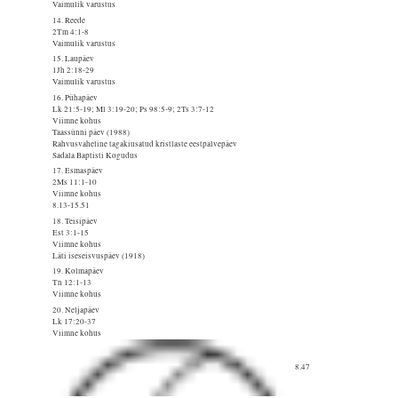
Vaimulik varustus
14. Reede
2Tm 4:1-8
Vaimulik varustus
15. Laupäev
1Jh 2:18-29
Vaimulik varustus
16. Pühapäev
Lk 21:5-19; Ml 3:19-20; Ps 98:5-9; 2Ts 3:7-12
Viimne kohus
Taassünni päev (1988)
Rahvusvaheline tagakiusatud kristlaste eestpalvepäev
Sadala Baptisti Kogudus
17. Esmaspäev
2Ms 11:1-10
Viimne kohus
8.13-15.51
18. Teisipäev
Est 3:1-15
Viimne kohus
Läti iseseisvuspäev (1918)
19. Kolmapäev
Tn 12:1-13
Viimne kohus
20. Neljapäev
Lk 17:20-37
Viimne kohus
8.47