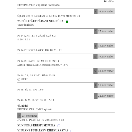
46. nädal
EESTPALVES: Väljaanne Päevasõna
P
16. november
Õp 4:1-23; Ps 34; Ef 6:1-4; Mt 6:6-15 või Mt 21:28-31
23. PÜHAPÄEV PÄRAST NELIPÜHA
Taassünnipäev
E
17. november
Ps 141; Hs 11:14-25; Ef 4:25-5:2
8:20 15:51
T
18. november
Ps 141; Hs 39:21-40:4; 1Kr 10:23-11:1
K
19. november
Ps 141; Hs 43:1-12; Mt 23:37-24:14
Martin Prikask, EMK superintendent, * 1877
N
20. november
Ps 46; 2Aj 18:12-22; Hb 9:23-28
08:47
R
21. november
Ps 46; Sk 11; 1Pt 1:3-9
L
22. november
Ps 46; Jr 22:18-30; Lk 18:15-17
47. nädal
EESTPALVES: EMK kaplanid
P
23. november
Jr 23:1-6; Ps 46; Kl 1:9-20; Lk 23:33-43
KUNINGAS KRISTUSE PÜHA
VIIMANE PÜHAPÄEV KIRIKUAASTAS