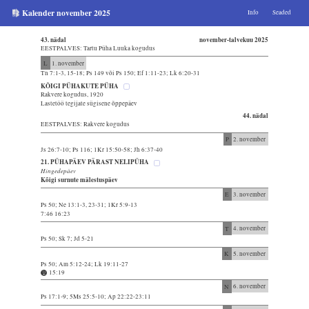
Kalender november 2025
Info
Seaded
43. nädal
november-talvekuu 2025
EESTPALVES: Tartu Püha Luuka kogudus
L
1. november
Tn 7:1-3, 15-18; Ps 149 või Ps 150; Ef 1:11-23; Lk 6:20-31
KÕIGI PÜHAKUTE PÜHA
Rakvere kogudus, 1920
Lastetöö tegijate sügisene õppepäev
44. nädal
EESTPALVES: Rakvere kogudus
P
2. november
Js 26:7-10; Ps 116; 1Kr 15:50-58; Jh 6:37-40
21. PÜHAPÄEV PÄRAST NELIPÜHA
Hingedepäev
Kõigi surnute mälestuspäev
E
3. november
Ps 50; Ne 13:1-3, 23-31; 1Kr 5:9-13
7:46 16:23
T
4. november
Ps 50; Sk 7; Jd 5-21
K
5. november
Ps 50; Am 5:12-24; Lk 19:11-27
15:19
N
6. november
Ps 17:1-9; 5Ms 25:5-10; Ap 22:22-23:11