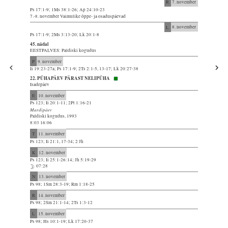
R
7. november
Ps 17:1-9; 1Ms 38:1-26; Ap 24:10-23
7.-8. november Vaimulike õppe- ja osaduspäevad
L
8. november
Ps 17:1-9; 2Ms 3:13-20; Lk 20:1-8
45. nädal
EESTPALVES: Paldiski kogudus
P
9. november
Ii 19:23-27a; Ps 17:1-9; 2Ts 2:1-5, 13-17; Lk 20:27-38
22. PÜHAPÄEV PÄRAST NELIPÜHA
Isadepäev
E
10. november
Ps 123; Ii 20:1-11; 2Pt 1:16-21
Mardipäev
Paldiski kogudus, 1993
8:03 16:06
T
11. november
Ps 123; Ii 21:1, 17-34; 2 Jh
K
12. november
Ps 123; Ii 25:1-26:14; Jh 5:19-29
07:28
N
13. november
Ps 98; 1Sm 28:3-19; Rm 1:18-25
R
14. november
Ps 98; 2Sm 21:1-14; 2Ts 1:3-12
L
15. november
Ps 98; Hs 10:1-19; Lk 17:20-37