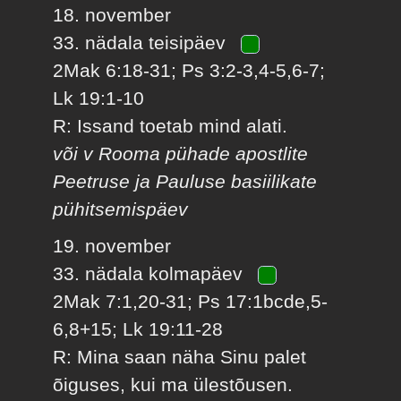
18. november
33. nädala teisipäev
2Mak 6:18-31; Ps 3:2-3,4-5,6-7;
Lk 19:1-10
R: Issand toetab mind alati.
või v Rooma pühade apostlite
Peetruse ja Pauluse basiilikate
pühitsemispäev
19. november
33. nädala kolmapäev
2Mak 7:1,20-31; Ps 17:1bcde,5-
6,8+15; Lk 19:11-28
R: Mina saan näha Sinu palet
õiguses, kui ma ülestõusen.