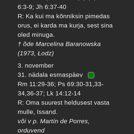
6:3-9; Jh 6:37-40
R: Ka kui ma kõnniksin pimedas
orus, ei karda ma kurja, sest sina
oled minuga.
† õde Marcelina Baranowska
(1973, Łodz)
3. november
31. nädala esmaspäev
Rm 11:29-36; Ps 69:30-31,33-
34,36-37; Lk 14:12-14
R: Oma suurest heldusest vasta
mulle, Issand.
või v p. Martín de Porres,
orduvend