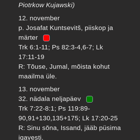
Piotrkow Kujawski)
12. november
p. Josafat Kuntsevitš, piiskop ja
märter
Trk 6:1-11; Ps 82:3-4,6-7; Lk
17:11-19
R: Tõuse, Jumal, mõista kohut
maailma üle.
13. november
32. nädala neljapäev
Trk 7:22-8:1; Ps 119:89-
90,91+130,135+175; Lk 17:20-25
R: Sinu sõna, Issand, jääb püsima
igavesti.