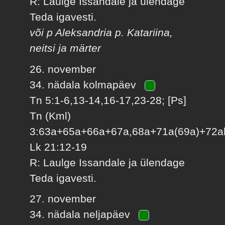
R: Laulge Issandale ja ülendage
Teda igavesti.
või p Aleksandria p. Katariina,
neitsi ja märter
26. november
34. nädala kolmapäev
Tn 5:1-6,13-14,16-17,23-28; [Ps]
Tn (Kml)
3:63a+65a+66a+67a,68a+71a(69a)+72ab
Lk 21:12-19
R: Laulge Issandale ja ülendage
Teda igavesti.
27. november
34. nädala neljapäev