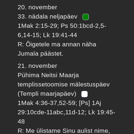
20. november
33. nädala neljapäev
1Mak 2:15-29; Ps 50:1bcd-2,5-
6,14-15; Lk 19:41-44
R: Õigetele ma annan näha
Jumala päästet.
21. november
Pühima Neitsi Maarja
templissetoomise mälestuspäev
(Templi maarjapäev)
1Mak 4:36-37,52-59; [Ps] 1Aj
29:10cde-11abc,11d-12; Lk 19:45-
48
R: Me ülistame Sinu aulist nime,