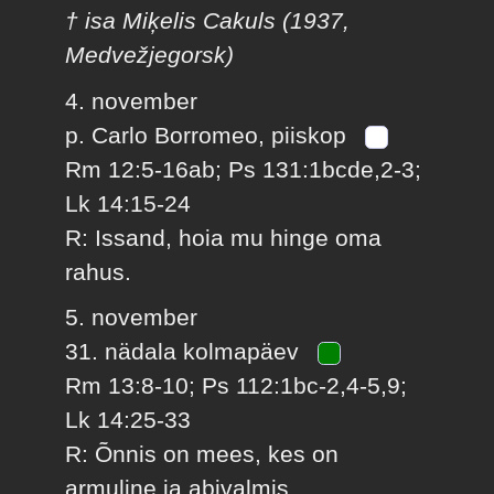
† isa Miķelis Cakuls (1937,
Medvežjegorsk)
4. november
p. Carlo Borromeo, piiskop
Rm 12:5-16ab; Ps 131:1bcde,2-3;
Lk 14:15-24
R: Issand, hoia mu hinge oma
rahus.
5. november
31. nädala kolmapäev
Rm 13:8-10; Ps 112:1bc-2,4-5,9;
Lk 14:25-33
R: Õnnis on mees, kes on
armuline ja abivalmis.