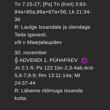
Tn 7:15-27; [Ps] Tn (Kml) 3:83-
84a+85a,86a+87a+56; Lk 21:34-
36
R: Laulge Issandale ja ülendage
Teda igavesti.
või v Maarjalaupäev
30. november
╬ ADVENDI 1. PÜHAPÄEV
Js 2:1-5; Ps 122:1bc-2,3-4ab,4cd-
5,6-7,8-9; Rm 13:11-14a; Mt
24:37-44
R: Läheme rõõmuga Issanda
kotta.