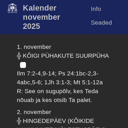
Kalender
Info
november
Seaded
2025
1. november
╬ KÕIGI PÜHAKUTE SUURPÜHA
Ilm 7:2-4,9-14; Ps 24:1bc-2,3-
4abc,5-6; 1Jh 3:1-3; Mt 5:1-12a
R: See on sugupõlv, kes Teda
nõuab ja kes otsib Ta palet.
2. november
╬ HINGEDEPÄEV (KÕIKIDE