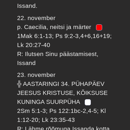
Issand.
22. november
p. Caecilia, neitsi ja märter
1Mak 6:1-13; Ps 9:2-3,4+6,16+19;
Lk 20:27-40
R: Ilutsen Sinu päästamisest,
Issand
23. november
╬ AASTARINGI 34. PÜHAPÄEV
JEESUS KRISTUSE, KÕIKSUSE
KUNINGA SUURPÜHA
2Sm 5:1-3; Ps 122:1bc-2,4-5; Kl
1:12-20; Lk 23:35-43
R: Lähme rõõmuga Issanda kotta.