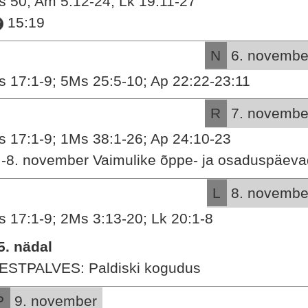
s 50; Am 5:12-24; Lk 19:11-27
15:19
N
6. novembe
s 17:1-9; 5Ms 25:5-10; Ap 22:22-23:11
R
7. novembe
s 17:1-9; 1Ms 38:1-26; Ap 24:10-23
.-8. november Vaimulike õppe- ja osaduspäeva
L
8. novembe
s 17:1-9; 2Ms 3:13-20; Lk 20:1-8
5. nädal
ESTPALVES: Paldiski kogudus
P
9. november