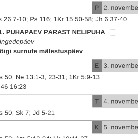
P
2. novembe
s 26:7-10; Ps 116; 1Kr 15:50-58; Jh 6:37-40
1. PÜHAPÄEV PÄRAST NELIPÜHA
ingedepäev
õigi surnute mälestuspäev
E
3. novembe
s 50; Ne 13:1-3, 23-31; 1Kr 5:9-13
:46 16:23
T
4. novembe
s 50; Sk 7; Jd 5-21
K
5. novembe