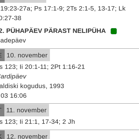
i 19:23-27a; Ps 17:1-9; 2Ts 2:1-5, 13-17; Lk
0:27-38
2. PÜHAPÄEV PÄRAST NELIPÜHA
sadepäev
E
10. november
s 123; Ii 20:1-11; 2Pt 1:16-21
ardipäev
aldiski kogudus, 1993
:03 16:06
T
11. november
s 123; Ii 21:1, 17-34; 2 Jh
K
12. november