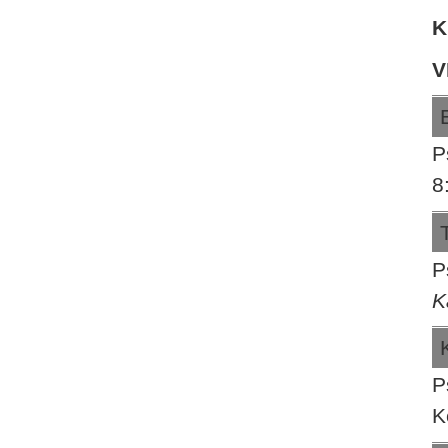
K
V
P
8
P
K
P
K