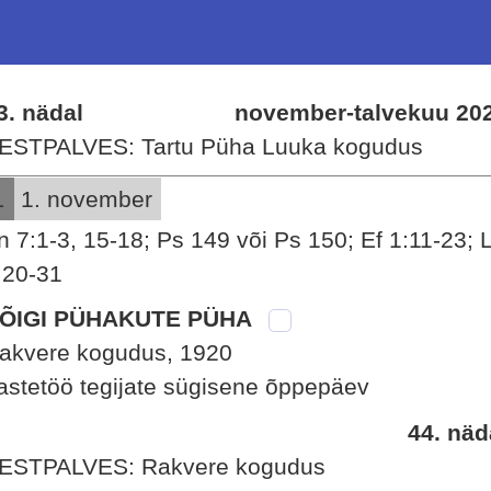
3. nädal
november-talvekuu 20
ESTPALVES: Tartu Püha Luuka kogudus
L
1. november
n 7:1-3, 15-18; Ps 149 või Ps 150; Ef 1:11-23; 
:20-31
ÕIGI PÜHAKUTE PÜHA
akvere kogudus, 1920
astetöö tegijate sügisene õppepäev
44. näd
ESTPALVES: Rakvere kogudus