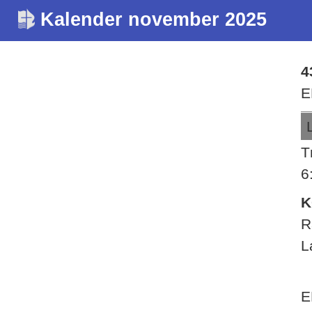
Kalender november 2025
4
E
T
6
K
R
L
E