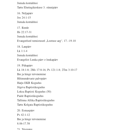
Jumala korraldusi
Tartu Eluringikeskuse 3. sünnipäev
16. Neljapäev
Jos 24:1-15
Jumala korraldusi
17. Reede
Hs 22:17-31
Jumala korraldusi
Evangeelsed teenistused „Lootuse aeg“, 17.–19.10
18. Laupäev
Lk 1:1-4
Jumala korraldusi
Evangelist Luuka päev e luukapäev
19. Pühapäev
Lk 18:1-8; 2Ms 17:8-16; Ps 121:1-8; 2Tm 3:10-17
Ihu ja hinge tervenemine
Hõimurahvaste palvepäev
Harju EKB Kogudus
Jõgeva Baptistikogudus
Loksa Baptisti Kogudus (50)
Paide Baptistikogudus
Tallinna Allika Baptistikogudus
Tartu Kolgata Baptistikogudus
20. Esmaspäev
Ps 42:1-12
Ihu ja hinge tervenemine
8.06-17.58
21. Teisipäev