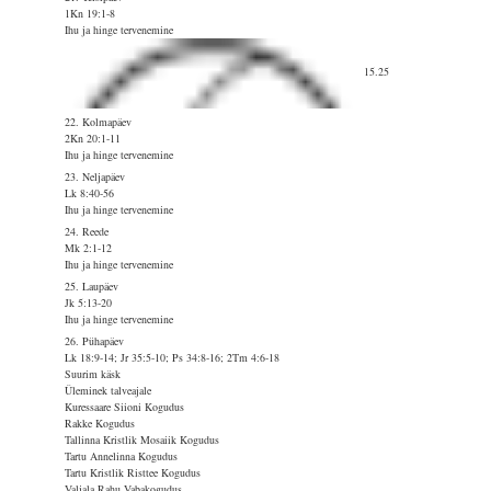
1Kn 19:1-8
Ihu ja hinge tervenemine
15.25
22. Kolmapäev
2Kn 20:1-11
Ihu ja hinge tervenemine
23. Neljapäev
Lk 8:40-56
Ihu ja hinge tervenemine
24. Reede
Mk 2:1-12
Ihu ja hinge tervenemine
25. Laupäev
Jk 5:13-20
Ihu ja hinge tervenemine
26. Pühapäev
Lk 18:9-14; Jr 35:5-10; Ps 34:8-16; 2Tm 4:6-18
Suurim käsk
Üleminek talveajale
Kuressaare Siioni Kogudus
Rakke Kogudus
Tallinna Kristlik Mosaiik Kogudus
Tartu Annelinna Kogudus
Tartu Kristlik Risttee Kogudus
Valjala Rahu Vabakogudus