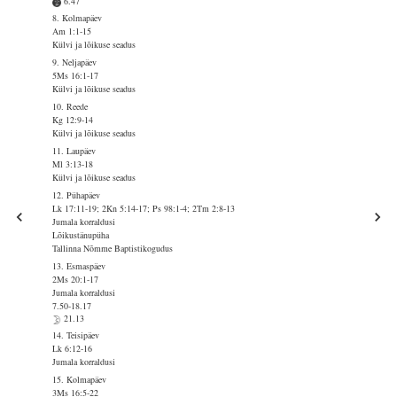
6.47
8. Kolmapäev
Am 1:1-15
Külvi ja lõikuse seadus
9. Neljapäev
5Ms 16:1-17
Külvi ja lõikuse seadus
10. Reede
Kg 12:9-14
Külvi ja lõikuse seadus
11. Laupäev
Ml 3:13-18
Külvi ja lõikuse seadus
12. Pühapäev
Lk 17:11-19; 2Kn 5:14-17; Ps 98:1-4; 2Tm 2:8-13
Jumala korraldusi
Lõikustänupüha
Tallinna Nõmme Baptistikogudus
13. Esmaspäev
2Ms 20:1-17
Jumala korraldusi
7.50-18.17
21.13
14. Teisipäev
Lk 6:12-16
Jumala korraldusi
15. Kolmapäev
3Ms 16:5-22