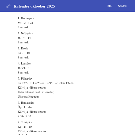
Kalender oktoober 2025
Info
Seaded
1. Kolmapäev
Mt 17:14-21
Suur usk
2. Neljapäev
Jh 14:1-14
Suur usk
3. Reede
Lk 7:1-10
Suur usk
4. Laupäev
Jh 5:1-18
Suur usk
5. Pühapäev
Lk 17:5-10; Ha 2:2-4; Ps 95:1-9; 2Tm 1:6-14
Külvi ja lõikuse seadus
Tartu International Fellowship
Ühisosa Kogudus
6. Esmaspäev
Õp 11:1-14
Külvi ja lõikuse seadus
7.34-18.37
7. Teisipäev
Kg 11:1-10
Külvi ja lõikuse seadus