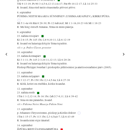
Trk 9:13-19; Ps 90:3-4,5-6,12-13,14+17; Fm 9b-10.12-17; Lk 14:25-33
R: Issand, Sina oled meile eluasemeks põlvest põlve.
8. september
PÜHIMA NEITSI MAARJA SÜNNIPÄEV (USSIMAARJAPÄEV), KIRIKUPÜHA
Mi 5:1-4a või Rm 8:28-30; Ps 12:6ab,6cd; Mt 1:1-16,18-23 või Mt 1:18-23
R: Mu hing ilutseb Jumalas, Tema on minu päästja.
9. september
23. nädala teisipäev
Kl 2:6-15; Ps 145:1bc-2,8-9,10-11; Lk 6:12-19
R: Issand on halastaja kõigile Tema tegudele.
või v: p. Pedro Claver, preester
10. september
23. nädala kolmapäev
Kl 3:1-11; Ps 145:2-3,10-11,12-13; Lk 6:20-26
R: Issand on halastaja kõigile Tema tegudele.
Piiskop Philippe Jourdan’i piiskopiks pühitsemise ja ametisseseadmise päev (2005)
11. september
23. nädala neljapäev
Kl 3:12-17; Ps 150:1bc-2,3-4,5-6a; Lk 6:27-38
R: Kõik, kellel on eluõhku, kiitku Issandat.
12. september
23. nädala reede
1Tm 1:1-2,12-14; Ps 16:1bc-2ab,5,7-8,11; Lk 6:39-42
R: Sina on mu pärandus, Issand.
või v Pühima Neitsi Maarja Pühim Nimi
13. september
p. Johannes Chrysostomus, piiskop ja Kiriku doktor
1Tm 1:15-17; Ps 113:1bc-2,3-4,5a,6-7; Lk 6:43-49
R: Issanda nimi olgu tänatud.
14. september
╬ PÜHA RISTI ÜLENDAMISPÜHA