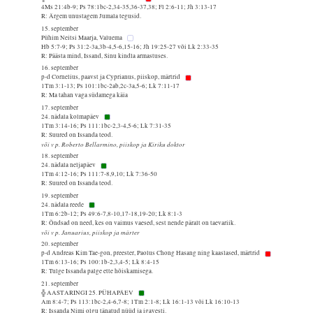
4Ms 21:4b-9; Ps 78:1bc-2,34-35,36-37,38; Fl 2:6-11; Jh 3:13-17
R: Ärgem unustagem Jumala tegusid.
15. september
Pühim Neitsi Maarja, Valuema
Hb 5:7-9; Ps 31:2-3a,3b-4,5-6,15-16; Jh 19:25-27 või Lk 2:33-35
R: Päästa mind, Issand, Sinu kindla armastuses.
16. september
p-d Cornelius, paavst ja Cyprianus, piiskop, märtrid
1Tm 3:1-13; Ps 101:1bc-2ab,2c-3a,5-6; Lk 7:11-17
R: Ma tahan vaga südamega käia
17. september
24. nädala kolmapäev
1Tm 3:14-16; Ps 111:1bc-2,3-4,5-6; Lk 7:31-35
R: Suured on Issanda teod.
või v p. Roberto Bellarmino, piiskop ja Kiriku doktor
18. september
24. nädala neljapäev
1Tm 4:12-16; Ps 111:7-8,9,10; Lk 7:36-50
R: Suured on Issanda teod.
19. september
24. nädala reede
1Tm 6:2b-12; Ps 49:6-7,8-10,17-18,19-20; Lk 8:1-3
R: Õndsad on need, kes on vaimus vaesed, sest nende päralt on taevariik.
või v p. Januarius, piiskop ja märter
20. september
p-d Andreas Kim Tae-gon, preester, Paolus Chong Hasang ning kaaslased, märtrid
1Tm 6:13-16; Ps 100:1b-2,3,4-5; Lk 8:4-15
R: Tulge Issanda palge ette hõiskamisega.
21. september
╬ AASTARINGI 25. PÜHAPÄEV
Am 8:4-7; Ps 113:1bc-2,4-6,7-8; 1Tm 2:1-8; Lk 16:1-13 või Lk 16:10-13
R: Issanda Nimi olgu tänatud nüüd ja igavesti.