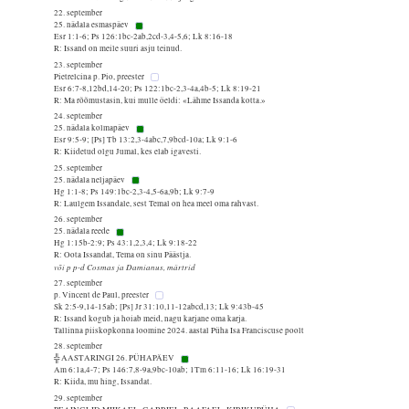
22. september
25. nädala esmaspäev
Esr 1:1-6; Ps 126:1bc-2ab,2cd-3,4-5,6; Lk 8:16-18
R: Issand on meile suuri asju teinud.
23. september
Pietrelcina p. Pio, preester
Esr 6:7-8,12bd,14-20; Ps 122:1bc-2,3-4a,4b-5; Lk 8:19-21
R: Ma rõõmustasin, kui mulle öeldi: «Lähme Issanda kotta.»
24. september
25. nädala kolmapäev
Esr 9:5-9; [Ps] Tb 13:2,3-4abc,7,9bcd-10a; Lk 9:1-6
R: Kiidetud olgu Jumal, kes elab igavesti.
25. september
25. nädala neljapäev
Hg 1:1-8; Ps 149:1bc-2,3-4,5-6a,9b; Lk 9:7-9
R: Laulgem Issandale, sest Temal on hea meel oma rahvast.
26. september
25. nädala reede
Hg 1:15b-2:9; Ps 43:1,2,3,4; Lk 9:18-22
R: Oota Issandat, Tema on sinu Päästja.
või p p-d Cosmas ja Damianus, märtrid
27. september
p. Vincent de Paul, preester
Sk 2:5-9,14-15ab; [Ps] Jr 31:10,11-12abcd,13; Lk 9:43b-45
R: Issand kogub ja hoiab meid, nagu karjane oma karja.
Tallinna piiskopkonna loomine 2024. aastal Püha Isa Franciscuse poolt
28. september
╬ AASTARINGI 26. PÜHAPÄEV
Am 6:1a,4-7; Ps 146:7,8-9a,9bc-10ab; 1Tm 6:11-16; Lk 16:19-31
R: Kiida, mu hing, Issandat.
29. september