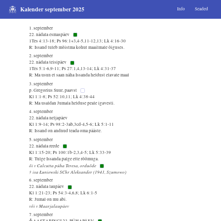
Kalender september 2025
Info
Seaded
1. september
22. nädala esmaspäev
1Tes 4:13-18; Ps 96:1+3,4-5,11-12,13; Lk 4:16-30
R: Issand tuleb mõistma kohut maailmale õiguses.
2. september
22. nädala teisipäev
1Tes 5:1-6,9-11; Ps 27:1,4,13-14; Lk 4:31-37
R: Ma usun et saan näha Issanda heldust elavate maal
3. september
p. Gregorius Suur, paavst
Kl 1:1-8; Ps 52:10,11; Lk 4:38-44
R: Ma usaldan Jumala helduse peale igavesti.
4. september
22. nädala neljapäev
Kl 1:9-14; Ps 98:2-3ab,3cd-4,5-6; Lk 5:1-11
R: Issand on andnud teada oma pääste.
5. september
22. nädala reede
Kl 1:15-20; Ps 100:1b-2,3,4-5; Lk 5:33-39
R: Tulge Issanda palge ette rõõmuga.
õi v Calcutta püha Teresa, orduõde
† isa Łuniewski SChr Aleksander (1941, Szumowo)
6. september
22. nädala laupäev
Kl 1:21-23; Ps 54:3-4,6,8; Lk 6:1-5
R: Jumal on mu abi.
või v Maarjalaupäev
7. september
╬ AASTARINGI 23. PÜHAPÄEV