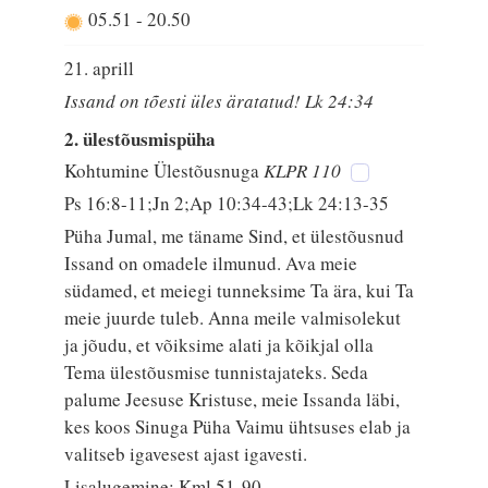
05.51
-
20.50
21. aprill
Issand on tõesti üles äratatud! Lk 24:34
2. ülestõusmispüha
Kohtumine Ülestõusnuga
KLPR 110
Ps 16:8-11;Jn 2;Ap 10:34-43;Lk 24:13-35
Püha Jumal, me täname Sind, et ülestõusnud
Issand on omadele ilmunud. Ava meie
südamed, et meiegi tunneksime Ta ära, kui Ta
meie juurde tuleb. Anna meile valmisolekut
ja jõudu, et võiksime alati ja kõikjal olla
Tema ülestõusmise tunnistajateks. Seda
palume Jeesuse Kristuse, meie Issanda läbi,
kes koos Sinuga Püha Vaimu ühtsuses elab ja
valitseb igavesest ajast igavesti.
Lisalugemine: Kml 51-90