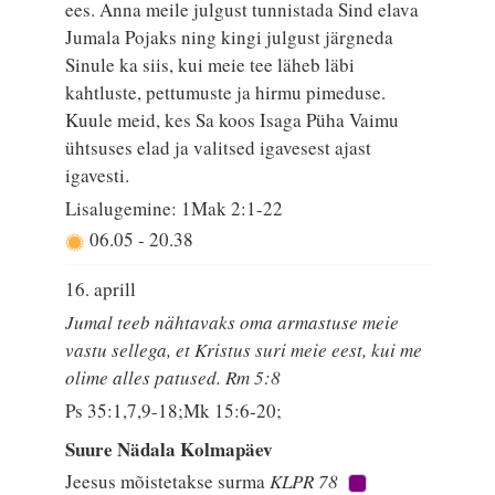
ees. Anna meile julgust tunnistada Sind elava
Jumala Pojaks ning kingi julgust järgneda
Sinule ka siis, kui meie tee läheb läbi
kahtluste, pettumuste ja hirmu pimeduse.
Kuule meid, kes Sa koos Isaga Püha Vaimu
ühtsuses elad ja valitsed igavesest ajast
igavesti.
Lisalugemine: 1Mak 2:1-22
06.05
-
20.38
16. aprill
Jumal teeb nähtavaks oma armastuse meie
vastu sellega, et Kristus suri meie eest, kui me
olime alles patused. Rm 5:8
Ps 35:1,7,9-18;Mk 15:6-20;
Suure Nädala Kolmapäev
Jeesus mõistetakse surma
KLPR 78