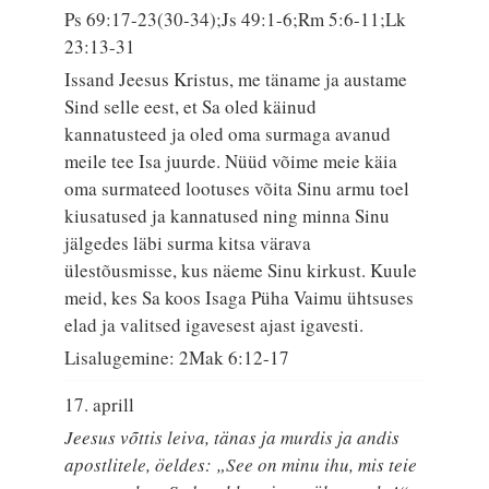
Ps 69:17-23(30-34);Js 49:1-6;Rm 5:6-11;Lk
23:13-31
Issand Jeesus Kristus, me täname ja austame
Sind selle eest, et Sa oled käinud
kannatusteed ja oled oma surmaga avanud
meile tee Isa juurde. Nüüd võime meie käia
oma surmateed lootuses võita Sinu armu toel
kiusatused ja kannatused ning minna Sinu
jälgedes läbi surma kitsa värava
ülestõusmisse, kus näeme Sinu kirkust. Kuule
meid, kes Sa koos Isaga Püha Vaimu ühtsuses
elad ja valitsed igavesest ajast igavesti.
Lisalugemine: 2Mak 6:12-17
17. aprill
Jeesus võttis leiva, tänas ja murdis ja andis
apostlitele, öeldes: „See on minu ihu, mis teie