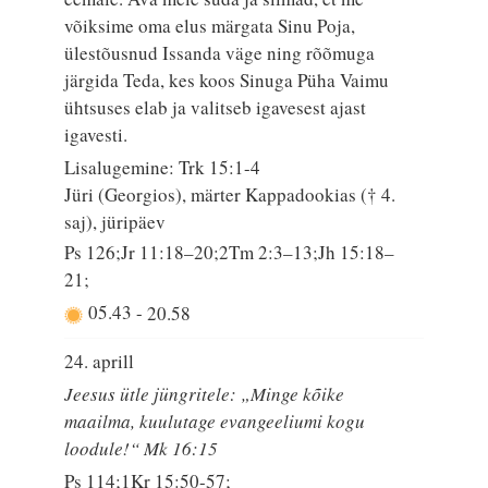
võiksime oma elus märgata Sinu Poja,
ülestõusnud Issanda väge ning rõõmuga
järgida Teda, kes koos Sinuga Püha Vaimu
ühtsuses elab ja valitseb igavesest ajast
igavesti.
Lisalugemine: Trk 15:1-4
Jüri (Georgios), märter Kappadookias († 4.
saj), jüripäev
Ps 126;Jr 11:18–20;2Tm 2:3–13;Jh 15:18–
21;
05.43
-
20.58
24. aprill
Jeesus ütle jüngritele: „Minge kõike
maailma, kuulutage evangeeliumi kogu
loodule!“ Mk 16:15
Ps 114;1Kr 15:50-57;