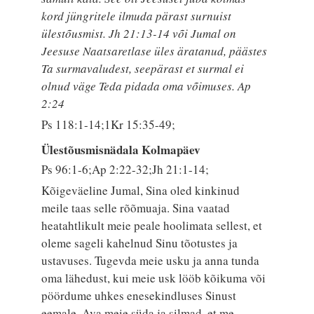
kord jüngritele ilmuda pärast surnuist
ülestõusmist. Jh 21:13-14 või Jumal on
Jeesuse Naatsaretlase üles äratanud, päästes
Ta surmavaludest, seepärast et surmal ei
olnud väge Teda pidada oma võimuses. Ap
2:24
Ps 118:1-14;1Kr 15:35-49;
Ülestõusmisnädala Kolmapäev
Ps 96:1-6;Ap 2:22-32;Jh 21:1-14;
Kõigeväeline Jumal, Sina oled kinkinud
meile taas selle rõõmuaja. Sina vaatad
heatahtlikult meie peale hoolimata sellest, et
oleme sageli kahelnud Sinu tõotustes ja
ustavuses. Tugevda meie usku ja anna tunda
oma lähedust, kui meie usk lööb kõikuma või
pöördume uhkes enesekindluses Sinust
eemale. Ava meie süda ja silmad, et me