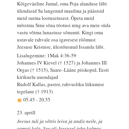
Kõigeväeline Jumal, oma Poja alanduse läbi
ülendasid Sa langenud maailma ja päästsid
meid surma lootusetusest. Õpeta meid
mõistma Sinu sõna tõotusi ning ava meie süda
vastu võtma lunastuse sõnumit. Kingi oma
ustavale rahvale osa igavesest rõõmust
Jeesuse Kristuse, ülestõusnud Issanda läbi.
Lisalugemine: 1Mak 4:36-59
Johannes IV Kievel († 1527) ja Johannes III
Orgas († 1515), Saare–Lääne piiskopid, Eesti
kirikuelu uuendajad
Rudolf Kallas, pastor, rahvusliku liikumise
tegelane († 1913)
05.45
-
20.55
23. aprill
Jeesus tuli ja võttis leiva ja andis neile, ja
samuti kala. See oli Jeesusel juba kolmas