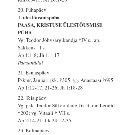
20. Pühapäev
1. ülestõusmispüha
PAASA, KRISTUSE ÜLESTÕUSMISE
PÜHA
Vg. Teodor Jõhvsärgikandja †IV s.; ap.
Sakkeus †I s.
Ap 1:1-8; Jh 1:1-17
Paasanädal
21. Esmaspäev
Pskmr. Januari jkk. †305; vg. Anastaasi †695
Ap 1:12-17, 21-26; Jh 1:18-28
22. Teisipäev
Vg. psk. Teodor Sükeonlane †613; mr. Leonid
†202; vg. Vitaali † VII s.
Ap 2:14-21; Lk 24:12-35
23. Kolmapäev