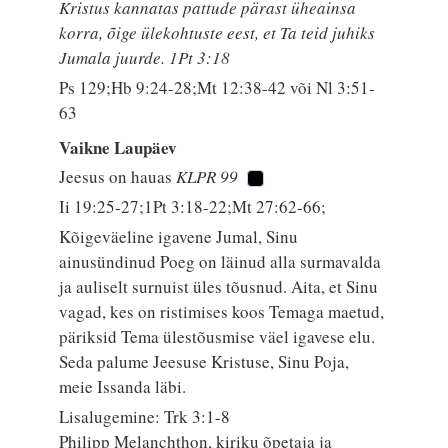
Kristus kannatas pattude pärast üheainsa
korra, õige ülekohtuste eest, et Ta teid juhiks
Jumala juurde. 1Pt 3:18
Ps 129;Hb 9:24-28;Mt 12:38-42 või Nl 3:51-
63
Vaikne Laupäev
Jeesus on hauas
KLPR 99
Ii 19:25-27;1Pt 3:18-22;Mt 27:62-66;
Kõigeväeline igavene Jumal, Sinu
ainusündinud Poeg on läinud alla surmavalda
ja auliselt surnuist üles tõusnud. Aita, et Sinu
vagad, kes on ristimises koos Temaga maetud,
päriksid Tema ülestõusmise väel igavese elu.
Seda palume Jeesuse Kristuse, Sinu Poja,
meie Issanda läbi.
Lisalugemine: Trk 3:1-8
Philipp Melanchthon, kiriku õpetaja ja