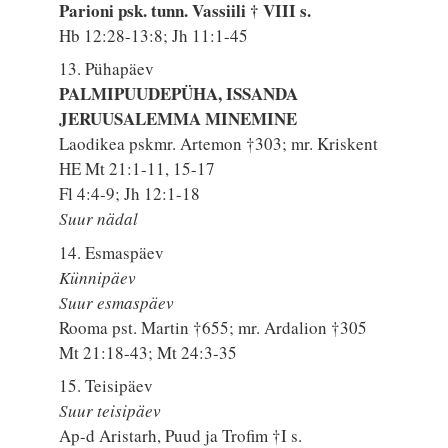
Parioni psk. tunn. Vassiili † VIII s.
Hb 12:28-13:8; Jh 11:1-45
13. Pühapäev
PALMIPUUDEPÜHA, ISSANDA
JERUUSALEMMA MINEMINE
Laodikea pskmr. Artemon †303; mr. Kriskent
HE Mt 21:1-11, 15-17
Fl 4:4-9; Jh 12:1-18
Suur nädal
14. Esmaspäev
Künnipäev
Suur esmaspäev
Rooma pst. Martin †655; mr. Ardalion †305
Mt 21:18-43; Mt 24:3-35
15. Teisipäev
Suur teisipäev
Ap-d Aristarh, Puud ja Trofim †I s.