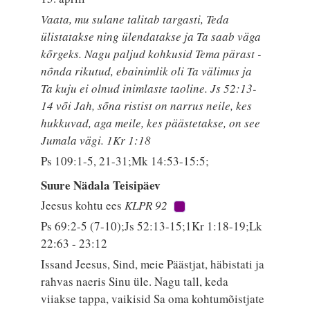
Vaata, mu sulane talitab targasti, Teda
ülistatakse ning ülendatakse ja Ta saab väga
kõrgeks. Nagu paljud kohkusid Tema pärast -
nõnda rikutud, ebainimlik oli Ta välimus ja
Ta kuju ei olnud inimlaste taoline. Js 52:13-
14 või Jah, sõna ristist on narrus neile, kes
hukkuvad, aga meile, kes päästetakse, on see
Jumala vägi. 1Kr 1:18
Ps 109:1-5, 21-31;Mk 14:53-15:5;
Suure Nädala Teisipäev
Jeesus kohtu ees
KLPR 92
Ps 69:2-5 (7-10);Js 52:13-15;1Kr 1:18-19;Lk
22:63 - 23:12
Issand Jeesus, Sind, meie Päästjat, häbistati ja
rahvas naeris Sinu üle. Nagu tall, keda
viiakse tappa, vaikisid Sa oma kohtumõistjate