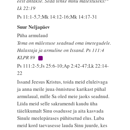
eest antakse. Seda tehke minu mälestuseks!“
Lk 22:19
Ps 11:1-5,7;Mk 14:12-16;Mk 14:17-31
Suur Neljapäev
Püha armulaud
Tema on mälestuse seadnud oma imetegudele.
Halastaja ja armuline on Issand. Ps 111:4
KLPR 89
Ps 111:2-5;Js 25:6-10;Ap 2:42-47;Lk 22:14-
22
Issand Jeesus Kristus, toida meid eluleivaga
ja anna meile juua õnnistuse karikast pühal
armulaual, mille Sa oled meie jaoks seadnud.
Liida meid selle sakramendi kaudu üha
täielikumalt Sinu osadusse ja aita kasvada
Sinule meelepärases pühitsetud elus. Luba
meid kord taevasesse lauda Sinu juurde, kes