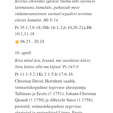
Kristus ohverdas igavese Vaimu läbi iseenese
laitmatuna Jumalale, puhastab meie
südametunnistuse surnud tegudest teenima
elavat Jumalat. Hb 9:14
Ps 35:1,7,9-18;3Ms 16:1-2,6-10,20-22a;Hb
10:1,11-18
06.23
-
20.24
10. aprill
Kisu mind ära, Issand, mu vaenlaste käest;
Sinu kaitse alla ma kipun! Ps 143:9
Ps 11:1-5,7;1Kr 2:1-5;Ii 17:6-16
Christian David, Herrnhuti saadik,
vennastekoguduse tegevuse alusepanija
Tallinnas ja Eestis († 1751); Johann Christian
Quandt († 1750) ja Albrecht Sutor († 1758),
pastorid, vennastekoguduse tegevuse
algatajad ja eestvedajad Lõuna–Eestis