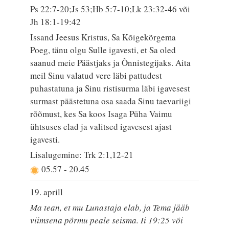
Ps 22:7-20;Js 53;Hb 5:7-10;Lk 23:32-46 või
Jh 18:1-19:42
Issand Jeesus Kristus, Sa Kõigekõrgema
Poeg, tänu olgu Sulle igavesti, et Sa oled
saanud meie Päästjaks ja Õnnistegijaks. Aita
meil Sinu valatud vere läbi pattudest
puhastatuna ja Sinu ristisurma läbi igavesest
surmast päästetuna osa saada Sinu taevariigi
rõõmust, kes Sa koos Isaga Püha Vaimu
ühtsuses elad ja valitsed igavesest ajast
igavesti.
Lisalugemine: Trk 2:1,12-21
05.57
-
20.45
19. aprill
Ma tean, et mu Lunastaja elab, ja Tema jääb
viimsena põrmu peale seisma. Ii 19:25 või