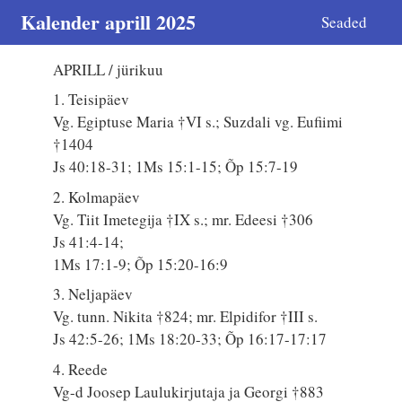
Kalender aprill 2025
Seaded
APRILL / jürikuu
1. Teisipäev
Vg. Egiptuse Maria †VI s.; Suzdali vg. Eufiimi
†1404
Js 40:18-31; 1Ms 15:1-15; Õp 15:7-19
2. Kolmapäev
Vg. Tiit Imetegija †IX s.; mr. Edeesi †306
Js 41:4-14;
1Ms 17:1-9; Õp 15:20-16:9
3. Neljapäev
Vg. tunn. Nikita †824; mr. Elpidifor †III s.
Js 42:5-26; 1Ms 18:20-33; Õp 16:17-17:17
4. Reede
Vg-d Joosep Laulukirjutaja ja Georgi †883