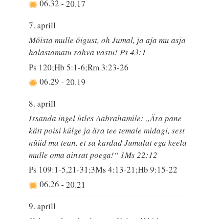
06.32
-
20.17
7. aprill
Mõista mulle õigust, oh Jumal, ja aja mu asja
halastamatu rahva vastu! Ps 43:1
Ps 120;Hb 5:1-6;Rm 3:23-26
06.29
-
20.19
8. aprill
Issanda ingel ütles Aabrahamile: „Ära pane
kätt poisi külge ja ära tee temale midagi, sest
nüüd ma tean, et sa kardad Jumalat ega keela
mulle oma ainsat poega!“ 1Ms 22:12
Ps 109:1-5,21-31;3Ms 4:13-21;Hb 9:15-22
06.26
-
20.21
9. aprill