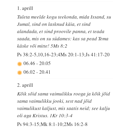
1. aprill
Tuleta meelde kogu teekonda, mida Issand, su
Jumal, sind on lasknud käia, et sind
alandada, et sind proovile panna, et teada
saada, mis on su südames: kas sa pead Tema
käske või mitte! 5Ms 8:2
Ps 38:2-5,10,16-23;4Ms 20:1-13;Js 41:17-20
06.46
-
20.05
06.02
-
20.41
2. aprill
Kõik sõid sama vaimulikku rooga ja kõik jõid
sama vaimulikku jooki, sest nad jõid
vaimulikust kaljust, mis saatis neid; see kalju
oli aga Kristus. 1Kr 10:3-4
Ps 94:3-15;Mk 8:1-10;2Ms 16:2-8