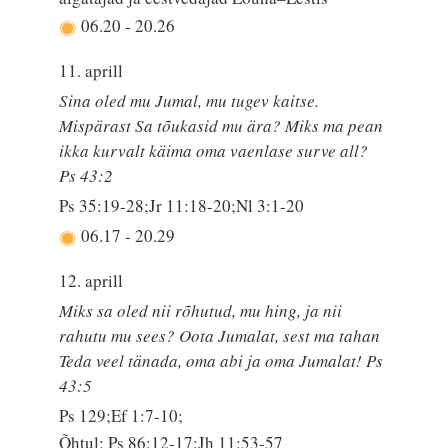
06.20
-
20.26
11. aprill
Sina oled mu Jumal, mu tugev kaitse.
Mispärast Sa tõukasid mu ära? Miks ma pean
ikka kurvalt käima oma vaenlase surve all?
Ps 43:2
Ps 35:19-28;Jr 11:18-20;Nl 3:1-20
06.17
-
20.29
12. aprill
Miks sa oled nii rõhutud, mu hing, ja nii
rahutu mu sees? Oota Jumalat, sest ma tahan
Teda veel tänada, oma abi ja oma Jumalat! Ps
43:5
Ps 129;Ef 1:7-10;
Õhtul: Ps 86:12-17;Jh 11:53-57