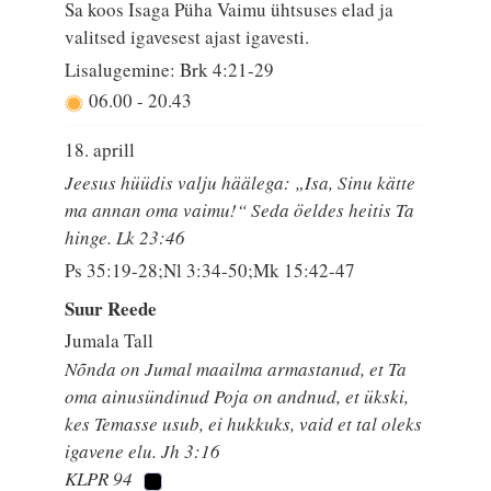
Sa koos Isaga Püha Vaimu ühtsuses elad ja
valitsed igavesest ajast igavesti.
Lisalugemine: Brk 4:21-29
06.00
-
20.43
18. aprill
Jeesus hüüdis valju häälega: „Isa, Sinu kätte
ma annan oma vaimu!“ Seda öeldes heitis Ta
hinge. Lk 23:46
Ps 35:19-28;Nl 3:34-50;Mk 15:42-47
Suur Reede
Jumala Tall
Nõnda on Jumal maailma armastanud, et Ta
oma ainusündinud Poja on andnud, et ükski,
kes Temasse usub, ei hukkuks, vaid et tal oleks
igavene elu. Jh 3:16
KLPR 94