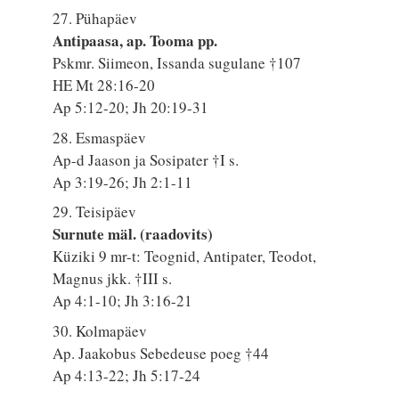
27. Pühapäev
Antipaasa, ap. Tooma pp.
Pskmr. Siimeon, Issanda sugulane †107
HE Mt 28:16-20
Ap 5:12-20; Jh 20:19-31
28. Esmaspäev
Ap-d Jaason ja Sosipater †I s.
Ap 3:19-26; Jh 2:1-11
29. Teisipäev
Surnute mäl. (raadovits)
Küziki 9 mr-t: Teognid, Antipater, Teodot,
Magnus jkk. †III s.
Ap 4:1-10; Jh 3:16-21
30. Kolmapäev
Ap. Jaakobus Sebedeuse poeg †44
Ap 4:13-22; Jh 5:17-24