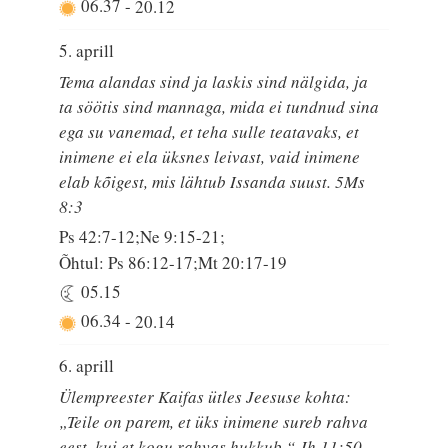
06.37
-
20.12
5. aprill
Tema alandas sind ja laskis sind nälgida, ja
ta söötis sind mannaga, mida ei tundnud sina
ega su vanemad, et teha sulle teatavaks, et
inimene ei ela üksnes leivast, vaid inimene
elab kõigest, mis lähtub Issanda suust. 5Ms
8:3
Ps 42:7-12;Ne 9:15-21;
Õhtul: Ps 86:12-17;Mt 20:17-19
05.15
06.34
-
20.14
6. aprill
Ülempreester Kaifas ütles Jeesuse kohta:
„Teile on parem, et üks inimene sureb rahva
eest, kui et kogu rahvas hukkub.“ Jh 11:50