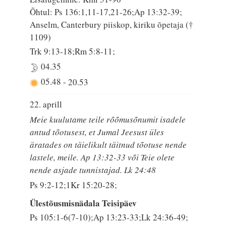
Õhtul: Ps 136:1,11-17,21-26;Ap 13:32-39;
Anselm, Canterbury piiskop, kiriku õpetaja (†
1109)
Trk 9:13-18;Rm 5:8-11;
04.35
05.48
-
20.53
22. aprill
Meie kuulutame teile rõõmusõnumit isadele
antud tõotusest, et Jumal Jeesust üles
äratades on täielikult täitnud tõotuse nende
lastele, meile. Ap 13:32-33 või Teie olete
nende asjade tunnistajad. Lk 24:48
Ps 9:2-12;1Kr 15:20-28;
Ülestõusmisnädala Teisipäev
Ps 105:1-6(7-10);Ap 13:23-33;Lk 24:36-49;