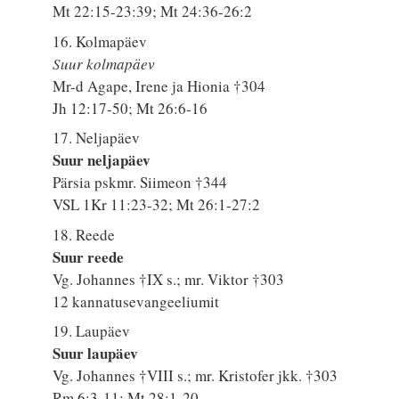
Mt 22:15-23:39; Mt 24:36-26:2
16. Kolmapäev
Suur kolmapäev
Mr-d Agape, Irene ja Hionia †304
Jh 12:17-50; Mt 26:6-16
17. Neljapäev
Suur neljapäev
Pärsia pskmr. Siimeon †344
VSL 1Kr 11:23-32; Mt 26:1-27:2
18. Reede
Suur reede
Vg. Johannes †IX s.; mr. Viktor †303
12 kannatusevangeeliumit
19. Laupäev
Suur laupäev
Vg. Johannes †VIII s.; mr. Kristofer jkk. †303
Rm 6:3-11; Mt 28:1-20