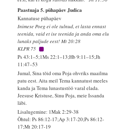
Paastuaja 5. pühapäev Judica
Kannatuse pühapäev
Inimese Poeg ei ole tulnud, et lasta ennast
teenida, vaid et ise teenida ja anda oma elu
lunaks paljude eest! Mt 20:28
KLPR 75
Ps 43:1–5;1Ms 22:1–13;Hb 9:11–15;Jh
11:47–53
Jumal, Sina tõid oma Poja ohvriks maailma
patu eest. Aita meil Tema kannatust meeles
kanda ja Tema lunastustöö varal elada.
Jeesuse Kristuse, Sinu Poja, meie Issanda
läbi.
Lisalugemine: 1Mak 2:29-38
Õhtul: Ps 86:12-17;Ap 3:17-20;Ps 86:12-
17;Mt 20:17-19