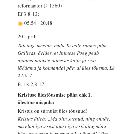
reformaator († 1560)
Ef 3:8-12;
05.54
-
20.48
20. aprill
Tuletage meelde, mida Ta teile rääkis juba
Galileas, öeldes, et Inimese Poeg peab
antama patuste inimeste kätte ja risti
löödama ja kolmandal päeval üles tõusma. Lk
24:6-7
Ps 18:2,8-17;
Kristuse ülestõusmise püha ehk 1.
ülestõusmispüha
Kristus on surnuist üles tõusnud!
Kristus ütleb: „Ma olin surnud, ning ennäe,
ma elan igavesest ajast igavesti ning minu
käes on surma ja surmavalla võtmed!“ Ilm