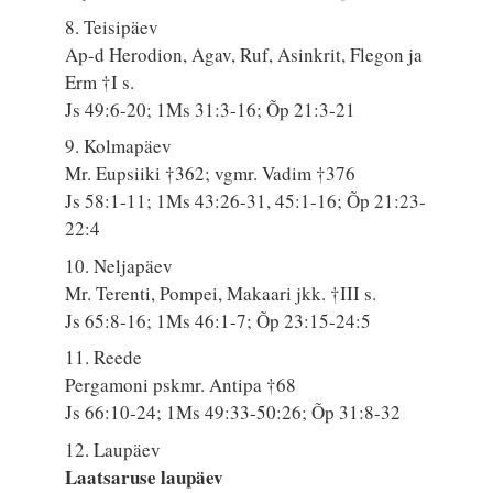
8. Teisipäev
Ap-d Herodion, Agav, Ruf, Asinkrit, Flegon ja
Erm †I s.
Js 49:6-20; 1Ms 31:3-16; Õp 21:3-21
9. Kolmapäev
Mr. Eupsiiki †362; vgmr. Vadim †376
Js 58:1-11; 1Ms 43:26-31, 45:1-16; Õp 21:23-
22:4
10. Neljapäev
Mr. Terenti, Pompei, Makaari jkk. †III s.
Js 65:8-16; 1Ms 46:1-7; Õp 23:15-24:5
11. Reede
Pergamoni pskmr. Antipa †68
Js 66:10-24; 1Ms 49:33-50:26; Õp 31:8-32
12. Laupäev
Laatsaruse laupäev