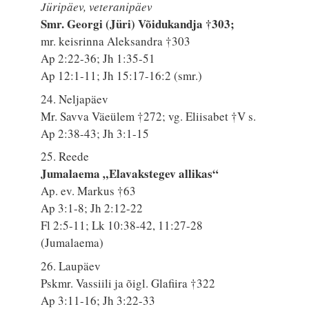
Jüripäev, veteranipäev
Smr. Georgi (Jüri) Võidukandja †303;
mr. keisrinna Aleksandra †303
Ap 2:22-36; Jh 1:35-51
Ap 12:1-11; Jh 15:17-16:2 (smr.)
24. Neljapäev
Mr. Savva Väeülem †272; vg. Eliisabet †V s.
Ap 2:38-43; Jh 3:1-15
25. Reede
Jumalaema „Elavakstegev allikas“
Ap. ev. Markus †63
Ap 3:1-8; Jh 2:12-22
Fl 2:5-11; Lk 10:38-42, 11:27-28
(Jumalaema)
26. Laupäev
Pskmr. Vassiili ja õigl. Glafiira †322
Ap 3:11-16; Jh 3:22-33