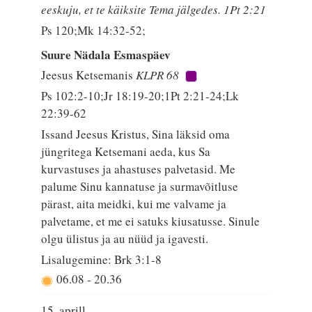
eeskuju, et te käiksite Tema jälgedes. 1Pt 2:21
Ps 120;Mk 14:32-52;
Suure Nädala Esmaspäev
Jeesus Ketsemanis
KLPR 68
Ps 102:2-10;Jr 18:19-20;1Pt 2:21-24;Lk
22:39-62
Issand Jeesus Kristus, Sina läksid oma
jüngritega Ketsemani aeda, kus Sa
kurvastuses ja ahastuses palvetasid. Me
palume Sinu kannatuse ja surmavõitluse
pärast, aita meidki, kui me valvame ja
palvetame, et me ei satuks kiusatusse. Sinule
olgu ülistus ja au nüüd ja igavesti.
Lisalugemine: Brk 3:1-8
06.08
-
20.36
15. aprill