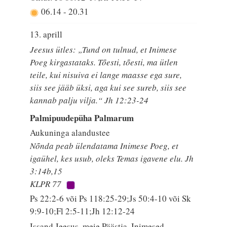
06.14
-
20.31
13. aprill
Jeesus ütles: „Tund on tulnud, et Inimese
Poeg kirgastataks. Tõesti, tõesti, ma ütlen
teile, kui nisuiva ei lange maasse ega sure,
siis see jääb üksi, aga kui see sureb, siis see
kannab palju vilja.“ Jh 12:23-24
Palmipuudepüha Palmarum
Aukuninga alandustee
Nõnda peab ülendatama Inimese Poeg, et
igaühel, kes usub, oleks Temas igavene elu. Jh
3:14b,15
KLPR 77
Ps 22:2-6 või Ps 118:25-29;Js 50:4-10 või Sk
9:9-10;Fl 2:5-11;Jh 12:12-24
Issand Jeesus, meie Päästja. Inimesed