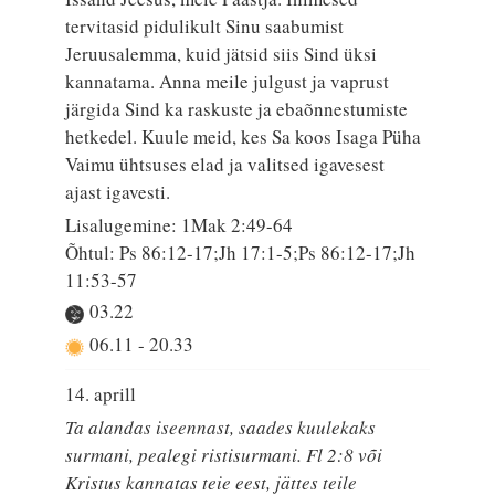
tervitasid pidulikult Sinu saabumist
Jeruusalemma, kuid jätsid siis Sind üksi
kannatama. Anna meile julgust ja vaprust
järgida Sind ka raskuste ja ebaõnnestumiste
hetkedel. Kuule meid, kes Sa koos Isaga Püha
Vaimu ühtsuses elad ja valitsed igavesest
ajast igavesti.
Lisalugemine: 1Mak 2:49-64
Õhtul: Ps 86:12-17;Jh 17:1-5;Ps 86:12-17;Jh
11:53-57
03.22
06.11
-
20.33
14. aprill
Ta alandas iseennast, saades kuulekaks
surmani, pealegi ristisurmani. Fl 2:8 või
Kristus kannatas teie eest, jättes teile