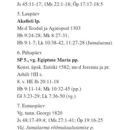
Js 45:11-17; 1Ms 22:1-18; Õp 17:17-18:5
5. Laupäev
Akafisti lp.
Mr-d Teodul ja Agatopod †303
Hb 9:24-28; Mk 8:27-31;
Hb 9:1-7; Lk 10:38-42, 11:27-28 (Jumalaema)
6. Pühapäev
SP 5., vg. Egiptuse Maria pp.
Konst. üpsk. Eutiiki †582; mr-d Jeremia ja pr.
Arhili †III s.
8. v. HE Jh 20:11-18
Hb 9:11-14; Mk 10:32-45 (pp.)
Gl 3:23-29; Lk 7:36-50 (vg.)
7. Esmaspäev
Vg. tunn. Georgi †820
Js 48:17-49:4; 1Ms 27:1-41; Õp 19:16-25
Vkj. Jumalaema rõõmukuulutamise p.