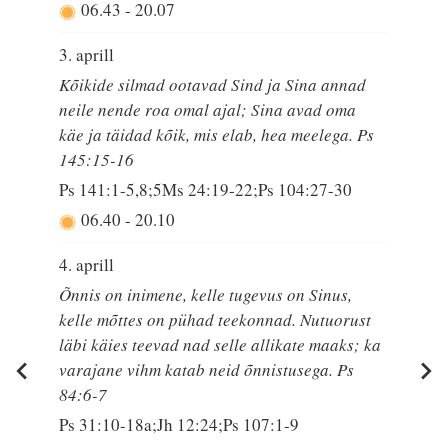
06.43
-
20.07
3. aprill
Kõikide silmad ootavad Sind ja Sina annad
neile nende roa omal ajal; Sina avad oma
käe ja täidad kõik, mis elab, hea meelega. Ps
145:15-16
Ps 141:1-5,8;5Ms 24:19-22;Ps 104:27-30
06.40
-
20.10
4. aprill
Õnnis on inimene, kelle tugevus on Sinus,
kelle mõttes on pühad teekonnad. Nutuorust
läbi käies teevad nad selle allikate maaks; ka
varajane vihm katab neid õnnistusega. Ps
84:6-7
Ps 31:10-18a;Jh 12:24;Ps 107:1-9