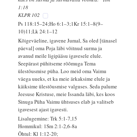
1:18
KLPR 102
Ps 118:15–24;Ho 6:1–3;1Kr 15:1–8(9–
10)11;Lk 24:1–12
Kõigeväeline, igavene Jumal, Sa oled [tänasel
päeval] oma Poja läbi võitnud surma ja
avanud meile ligipääsu igavesele elule.
Seepärast pühitseme rõõmuga Tema
ülestõusmise püha. Loo meid oma Vaimu
väega uueks, et ka meie ärkaksime elule ja
käiksime ülestõusmise valguses. Seda palume
Jeesuse Kristuse, meie Issanda läbi, kes koos
Sinuga Püha Vaimu ühtsuses elab ja valitseb
igavesest ajast igavesti.
Lisalugemine: Trk 5:1-7,15
Hommikul: 1Sm 2:1-2,6-8a
Õhtul: Kl 1:12-20;