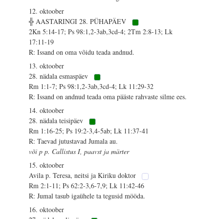
12. oktoober
╬ AASTARINGI 28. PÜHAPÄEV
2Kn 5:14-17; Ps 98:1,2-3ab,3cd-4; 2Tm 2:8-13; Lk
17:11-19
R: Issand on oma võidu teada andnud.
13. oktoober
28. nädala esmaspäev
Rm 1:1-7; Ps 98:1,2-3ab,3cd-4; Lk 11:29-32
R: Issand on andnud teada oma pääste rahvaste silme ees.
14. oktoober
28. nädala teisipäev
Rm 1:16-25; Ps 19:2-3,4-5ab; Lk 11:37-41
R: Taevad jutustavad Jumala au.
või p p. Callistus I, paavst ja märter
15. oktoober
Avila p. Teresa, neitsi ja Kiriku doktor
Rm 2:1-11; Ps 62:2-3,6-7,9; Lk 11:42-46
R: Jumal tasub igaühele ta tegusid mööda.
16. oktoober