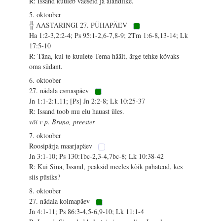
R: Issand kuuleb vaeseid ja alandlike.
5. oktoober
╬ AASTARINGI 27. PÜHAPÄEV
Ha 1:2-3,2:2-4; Ps 95:1-2,6-7,8-9; 2Tm 1:6-8,13-14; Lk
17:5-10
R: Täna, kui te kuulete Tema häält, ärge tehke kõvaks
oma südant.
6. oktoober
27. nädala esmaspäev
Jn 1:1-2:1,11; [Ps] Jn 2:2-8; Lk 10:25-37
R: Issand toob mu elu hauast üles.
või v p. Bruno, preester
7. oktoober
Roosipärja maarjapäev
Jn 3:1-10; Ps 130:1bc-2,3-4,7bc-8; Lk 10:38-42
R: Kui Sina, Issand, peaksid meeles kõik pahateod, kes
siis püsiks?
8. oktoober
27. nädala kolmapäev
Jn 4:1-11; Ps 86:3-4,5-6,9-10; Lk 11:1-4