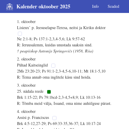
Kalender oktoober 2025
Info
Seaded
1. oktoober
Lisieux’ p. Jeesuselapse-Teresa, neitsi ja Kiriku doktor
Ne 2:1-8; Ps 137:1-2,3,4-5,6; Lk 9:57-62
R: Jeruusalemm, kuidas unustada saaksin sind.
† peapiiskop Antonijs Springovičs (1958, Riia)
2. oktoober
Pühad Kaitseinglid
2Ms 23:20-23; Ps 91:1-2,3-4,5-6,10-11; Mt 18:1-5,10
R: Tema annab oma inglitele käsu sind hoida.
3. oktoober
25. nädala reede
Brk 1:15-22; Ps 79:1bcd-2,3-4,5+8,9; Lk 10:13-16
R: Tõmba meid välja, Issand, oma nime auhiilguse pärast.
4. oktoober
Assisi p. Franciscus
Brk 4:5-12,27-29; Ps 69:33-35,36-37; Lk 10:17-24