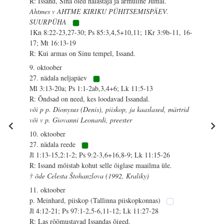
R: Issand, Sina oled halastaja ja armuline Jumal.
Ahtmes v AHTME KIRIKU PÜHITSEMISPÄEV.
SUURPÜHA
1Kn 8:22-23,27-30; Ps 85:3,4,5+10,11; 1Kr 3:9b-11, 16-
17; Mt 16:13-19
R: Kui armas on Sinu tempel, Issand.
9. oktoober
27. nädala neljapäev
Ml 3:13-20a; Ps 1:1-2ab,3,4+6; Lk 11:5-13
R: Õndsad on need, kes loodavad Issandal.
või p p. Dionysus (Denis), piiskop, ja kaaslased, märtrid
või v p. Giovanni Leonardi, preester
10. oktoober
27. nädala reede
Jl 1:13-15,2:1-2; Ps 9:2-3,6+16,8-9; Lk 11:15-26
R: Issand mõistab kohut selle õiglase maailma üle.
† õde Celesta Štohanzlova (1992, Kraliky)
11. oktoober
p. Meinhard, piiskop (Tallinna piiskopkonnas)
Jl 4:12-21; Ps 97:1-2,5-6,11-12; Lk 11:27-28
R: Las rõõmustavad Issandas õiged.