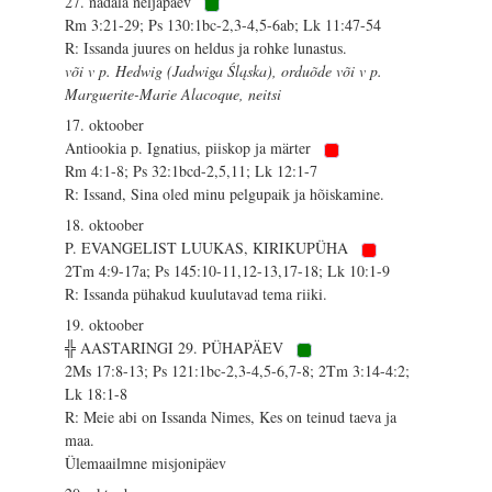
27. nädala neljapäev
Rm 3:21-29; Ps 130:1bc-2,3-4,5-6ab; Lk 11:47-54
R: Issanda juures on heldus ja rohke lunastus.
või v p. Hedwig (Jadwiga Śląska), orduõde või v p.
Marguerite-Marie Alacoque, neitsi
17. oktoober
Antiookia p. Ignatius, piiskop ja märter
Rm 4:1-8; Ps 32:1bcd-2,5,11; Lk 12:1-7
R: Issand, Sina oled minu pelgupaik ja hõiskamine.
18. oktoober
P. EVANGELIST LUUKAS, KIRIKUPÜHA
2Tm 4:9-17a; Ps 145:10-11,12-13,17-18; Lk 10:1-9
R: Issanda pühakud kuulutavad tema riiki.
19. oktoober
╬ AASTARINGI 29. PÜHAPÄEV
2Ms 17:8-13; Ps 121:1bc-2,3-4,5-6,7-8; 2Tm 3:14-4:2;
Lk 18:1-8
R: Meie abi on Issanda Nimes, Kes on teinud taeva ja
maa.
Ülemaailmne misjonipäev