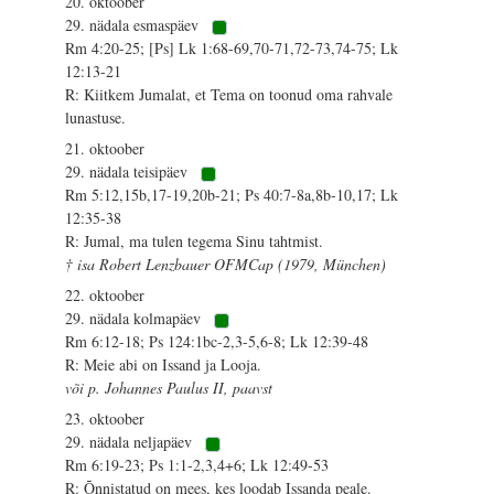
20. oktoober
29. nädala esmaspäev
Rm 4:20-25; [Ps] Lk 1:68-69,70-71,72-73,74-75; Lk
12:13-21
R: Kiitkem Jumalat, et Tema on toonud oma rahvale
lunastuse.
21. oktoober
29. nädala teisipäev
Rm 5:12,15b,17-19,20b-21; Ps 40:7-8a,8b-10,17; Lk
12:35-38
R: Jumal, ma tulen tegema Sinu tahtmist.
† isa Robert Lenzbauer OFMCap (1979, München)
22. oktoober
29. nädala kolmapäev
Rm 6:12-18; Ps 124:1bc-2,3-5,6-8; Lk 12:39-48
R: Meie abi on Issand ja Looja.
või p. Johannes Paulus II, paavst
23. oktoober
29. nädala neljapäev
Rm 6:19-23; Ps 1:1-2,3,4+6; Lk 12:49-53
R: Õnnistatud on mees, kes loodab Issanda peale.