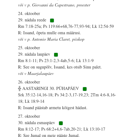
või v p. Giovanni da Capestrano, preester
24. oktoober
29. nädala reede
Rm 7:18-25a; Ps 119:66+68,76-77,93-94; Lk 12:54-59
R: Issand, õpeta mulle oma määrusi.
või v p. Antonio Maria Claret, piiskop
25. oktoober
29. nädala laupäev
Rm 8:1-11; Ps 23:1-2,3-4ab,5-6; Lk 13:1-9
R: See on sugupõlv, Issand, kes otsib Sinu palet.
või v Maarjalaupäev
26. oktoober
╬ AASTARINGI 30. PÜHAPÄEV
Srk 35:12-14,16-18; Ps 34:2-3,17-19,23; 2Tm 4:6-8,16-
18; Lk 18:9-14
R: Issand päästab armetu kõigest hädast.
27. oktoober
30. nädala esmaspäev
Rm 8:12-17; Ps 68:2+4,6-7ab,20-21; Lk 13:10-17
R: See Jumal on meie pääste Jumal.