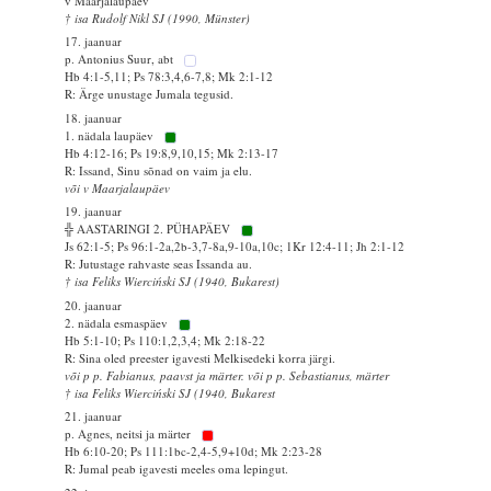
v Maarjalaupäev
† isa Rudolf Nikl SJ (1990, Münster)
17. jaanuar
p. Antonius Suur, abt
Hb 4:1-5,11; Ps 78:3,4,6-7,8; Mk 2:1-12
R: Ärge unustage Jumala tegusid.
18. jaanuar
1. nädala laupäev
Hb 4:12-16; Ps 19:8,9,10,15; Mk 2:13-17
R: Issand, Sinu sõnad on vaim ja elu.
või v Maarjalaupäev
19. jaanuar
╬ AASTARINGI 2. PÜHAPÄEV
Js 62:1-5; Ps 96:1-2a,2b-3,7-8a,9-10a,10c; 1Kr 12:4-11; Jh 2:1-12
R: Jutustage rahvaste seas Issanda au.
† isa Feliks Wierciński SJ (1940, Bukarest)
20. jaanuar
2. nädala esmaspäev
Hb 5:1-10; Ps 110:1,2,3,4; Mk 2:18-22
R: Sina oled preester igavesti Melkisedeki korra järgi.
või p p. Fabianus, paavst ja märter. või p p. Sebastianus, märter
† isa Feliks Wierciński SJ (1940, Bukarest
21. jaanuar
p. Agnes, neitsi ja märter
Hb 6:10-20; Ps 111:1bc-2,4-5,9+10d; Mk 2:23-28
R: Jumal peab igavesti meeles oma lepingut.