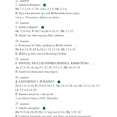
22. jaanuar
2. nädala kolmapäev
Hb 7:1-3,15-17; Ps 110:1,2,3,4; Mk 3:1-6
R: Sina oled preester igavesti Melkisedeki korra järgi.
või p p. Vincentius, diakon ja märter
23. jaanuar
2. nädala neljapäev
Hb 7:25-8:6; Ps 40:7-8a,8b-9,10,17; Mk 3:7-12
R: Jumal, ma tulen tegema Sinu tahtmist.
24. jaanuar
p. Franciscus de Sales, piiskop ja Kiriku doktor
Hb 8:6-13; Ps 85:8+10,11-12,13-14; Mk 3:13-19
R: Heldus ja tõde saavad üksteisega kokku.
25. jaanuar
P. APOSTEL PAULUSE PÖÖRDUMISPÄEV, KIRIKUPÜHA
Ap 22:3-16 või Ap 9:1-22; Ps 117:1-2; Mk 16:15-18
R: Issand on ilmutanud oma õigust.
26. jaanuar
╬ AASTARINGI 3. PÜHAPÄEV
Ne 8:1-6. 8-10; Ps 19:8,9,10,15; 1Kr 12:12-30 või 1Kr 12:12-14. 27;
Lk 1:1-4.4:14-20
R: Issanda sõnad on vaim ja elu.
† isa Günter Stipa (1993, Helsinki)
27. jaanuar
3. nädala esmaspäev
Hb 9:15,24-28; Ps 98:1,2-3ab,3cd-4,5-6; Mk 3:22-30
R: Laulgem Issandale uus laul, sest Tema on teinud imetegusid.