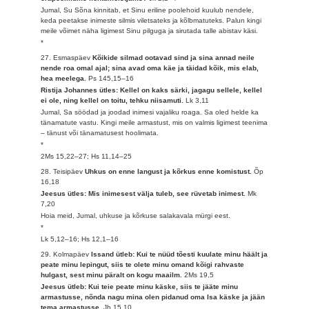
Jumal, Su Sõna kinnitab, et Sinu eriline poolehoid kuulub nendele,
keda peetakse inimeste silmis viletsateks ja kõlbmatuteks. Palun kingi
meile võimet näha ligimest Sinu pilguga ja sirutada talle abistav käsi.
*
27. Esmaspäev
Kõikide silmad ootavad sind ja sina annad neile
nende roa omal ajal; sina avad oma käe ja täidad kõik, mis elab,
hea meelega.
Ps 145,15–16
Ristija Johannes ütles: Kellel on kaks särki, jagagu sellele, kellel
ei ole, ning kellel on toitu, tehku niisamuti.
Lk 3,11
Jumal, Sa söödad ja joodad inimesi vajaliku roaga. Sa oled helde ka
tänamatute vastu. Kingi meile armastust, mis on valmis ligimest teenima
– tänust või tänamatusest hoolimata.
*
2Ms 15,22–27; Hs 11,14–25
28. Teisipäev
Uhkus on enne langust ja kõrkus enne komistust.
Õp
16,18
Jeesus ütles: Mis inimesest välja tuleb, see rüvetab inimest.
Mk
7,20
Hoia meid, Jumal, uhkuse ja kõrkuse salakavala mürgi eest.
*
Lk 5,12–16; Hs 12,1–16
29. Kolmapäev
Issand ütleb: Kui te nüüd tõesti kuulate minu häält ja
peate minu lepingut, siis te olete minu omand kõigi rahvaste
hulgast, sest minu päralt on kogu maailm.
2Ms 19,5
Jeesus ütleb: Kui teie peate minu käske, siis te jääte minu
armastusse, nõnda nagu mina olen pidanud oma Isa käske ja jään
tema armastusse.
Jh 15,10