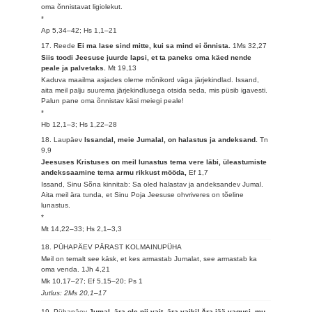
oma õnnistavat ligiolekut.
*
Ap 5,34–42; Hs 1,1–21
17. Reede
Ei ma lase sind mitte, kui sa mind ei õnnista.
1Ms 32,27
Siis toodi Jeesuse juurde lapsi, et ta paneks oma käed nende
peale ja palvetaks.
Mt 19,13
Kaduva maailma asjades oleme mõnikord väga järjekindlad. Issand,
aita meil palju suurema järjekindlusega otsida seda, mis püsib igavesti.
Palun pane oma õnnistav käsi meiegi peale!
*
Hb 12,1–3; Hs 1,22–28
18. Laupäev
Issandal, meie Jumalal, on halastus ja andeksand.
Tn
9,9
Jeesuses Kristuses on meil lunastus tema vere läbi, üleastumiste
andekssaamine tema armu rikkust mööda,
Ef 1,7
Issand, Sinu Sõna kinnitab: Sa oled halastav ja andeksandev Jumal.
Aita meil ära tunda, et Sinu Poja Jeesuse ohvriveres on tõeline
lunastus.
*
Mt 14,22–33; Hs 2,1–3,3
18. PÜHAPÄEV PÄRAST KOLMAINUPÜHA
Meil on temalt see käsk, et kes armastab Jumalat, see armastab ka
oma venda.
1Jh 4,21
Mk 10,17–27; Ef 5,15–20; Ps 1
Jutlus: 2Ms 20,1–17
19. Pühapäev
Jumal, ära ole nii vait, ära vaiki! Ära jää vagusi, mu