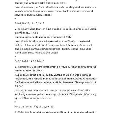
teinud, siis antakse talle andeks.
Jk 5,15
Issand, ma usun, et Sina tahad inimestele nende patud andeks anda
ja kinkida meile kõigile osa elavate maal. Tõsta meid üles, tee meid
terveks ja päästa meid, Issand!
*
Rm 6,19–23; Lk 16,1–13
7. Teisipäev
Mina tean, et sina suudad kõike ja et sinul ei ole ükski
asi võimatu.
Ii 42,2
Jumala käes ei ole ükski asi võimatu.
Lk 1,37
Issand, mõnikord on mul nii raske uskuda, et Sinul on meelevald
kõikide olukordade üle ja et Sina saad tuua lahenduse. Anna mulle
andeks need kahtluse pimedad hetked. Ilmuta, Issand, oma väge!
Tänu olgu Sulle, maa ja taeva Looja!
*
Js 38,9–20; Lk 16,14–18
8. Kolmapäev
Viletsate igatsemist sa kuuled, Issand; sina kinnitad
nende südant.
Ps 10,17
Kui Jeesus sinna paika jõudis, vaatas ta üles ja ütles temale:
"Sakkeus, tule kiiresti maha, sest täna pean ma jääma sinu kotta."
Ja Sakkeus tuli kiiresti maha ja võttis Jeesuse rõõmuga vastu.
Lk
19,5–6
Issand, Sa oled viletsate abimees ja patuste päästja. Palun võta
kuulda iga inimese palvet, kes kogu südamest Sinu poole hüüab ning
igatseb Sinu armu ja halastust.
*
Mk 5,21–24.35–43; Lk 16,19–31
9. Neljapäev
Issand ütles Aabramile: Sinu nimel õnnistavad endid