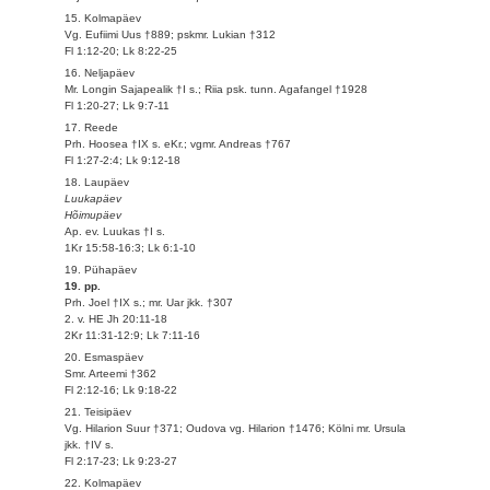
15. Kolmapäev
Vg. Eufiimi Uus †889; pskmr. Lukian †312
Fl 1:12-20; Lk 8:22-25
16. Neljapäev
Mr. Longin Sajapealik †I s.; Riia psk. tunn. Agafangel †1928
Fl 1:20-27; Lk 9:7-11
17. Reede
Prh. Hoosea †IX s. eKr.; vgmr. Andreas †767
Fl 1:27-2:4; Lk 9:12-18
18. Laupäev
Luukapäev
Hõimupäev
Ap. ev. Luukas †I s.
1Kr 15:58-16:3; Lk 6:1-10
19. Pühapäev
19. pp.
Prh. Joel †IX s.; mr. Uar jkk. †307
2. v. HE Jh 20:11-18
2Kr 11:31-12:9; Lk 7:11-16
20. Esmaspäev
Smr. Arteemi †362
Fl 2:12-16; Lk 9:18-22
21. Teisipäev
Vg. Hilarion Suur †371; Oudova vg. Hilarion †1476; Kölni mr. Ursula
jkk. †IV s.
Fl 2:17-23; Lk 9:23-27
22. Kolmapäev