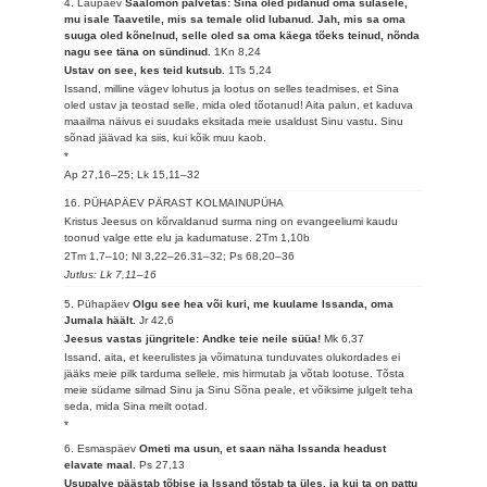
4. Laupäev
Saalomon palvetas: Sina oled pidanud oma sulasele,
mu isale Taavetile, mis sa temale olid lubanud. Jah, mis sa oma
suuga oled kõnelnud, selle oled sa oma käega tõeks teinud, nõnda
nagu see täna on sündinud.
1Kn 8,24
Ustav on see, kes teid kutsub.
1Ts 5,24
Issand, milline vägev lohutus ja lootus on selles teadmises, et Sina
oled ustav ja teostad selle, mida oled tõotanud! Aita palun, et kaduva
maailma näivus ei suudaks eksitada meie usaldust Sinu vastu. Sinu
sõnad jäävad ka siis, kui kõik muu kaob.
*
Ap 27,16–25; Lk 15,11–32
16. PÜHAPÄEV PÄRAST KOLMAINUPÜHA
Kristus Jeesus on kõrvaldanud surma ning on evangeeliumi kaudu
toonud valge ette elu ja kadumatuse.
2Tm 1,10b
2Tm 1,7–10; Nl 3,22–26.31–32; Ps 68,20–36
Jutlus: Lk 7,11–16
5. Pühapäev
Olgu see hea või kuri, me kuulame Issanda, oma
Jumala häält.
Jr 42,6
Jeesus vastas jüngritele: Andke teie neile süüa!
Mk 6,37
Issand, aita, et keerulistes ja võimatuna tunduvates olukordades ei
jääks meie pilk tarduma sellele, mis hirmutab ja võtab lootuse. Tõsta
meie südame silmad Sinu ja Sinu Sõna peale, et võiksime julgelt teha
seda, mida Sina meilt ootad.
*
6. Esmaspäev
Ometi ma usun, et saan näha Issanda headust
elavate maal.
Ps 27,13
Usupalve päästab tõbise ja Issand tõstab ta üles, ja kui ta on pattu