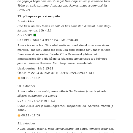
hingega ja kogu oma mõistusega! See ongi suurim ja esimene käsk.
Teine on selle sarnane: Armasta oma ligimest nagu iseennast! Mt
22:37-39
19. pühapäev pärast nelipüha
Suurim käsk
See käsk on meil temalt endalt, et kes armastab Jumalat, armastagu
ka oma venda. 1Jh 4:21
KLPR 289
Ps 119:1-8;5Ms 6:4-9;1Kr 1:4-9;Mt 22:34-40
Armas taevane Isa, Sina oled meile andnud käsud oma armastuse
märgiks. Ilma Sinu abita me ei suuda siiski järgida Sinu tahet ja täita
Sinu armastuse käsku. Saada Püha Vaim meid juhtima, et
armastaksime Sind üle kõige ja leiaksime armastuses tee ligimese
juurde. Jeesuse Kristuse, Sinu Poja, meie Issanda läbi.
Lisalugemine: Srk 2:15-18
Õhtul: Ps 22:24-32;5Ms 30:11-20;Ps 22:24-32;Gl 5:13-18
08.09
-
18.02
20. oktoober
Anna mulle arusaamist panna tähele Su Seadust ja seda pidada
kõigest südamest! Ps 119:34
Ps 138;1Ts 4:9-12;Mt 6:1-4
Evald Julius Ovir ja Karl Segebrock, misjonärid Ida–Aafrikas, märtrid (†
1896)
08.11
-
17.59
21. oktoober
Kuule, Iisrael! Issand, meie Jumal Issand, on ainus. Armasta Issandat,