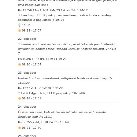
oma Jumalat, kõigest oma südamest ja kõigest oma hingest ja kõigest
oma väest! 5Ms 6:4-5
Ps 12:2-9;1Tm 1:1-11;2Ms 23:1-9 või Srk 6:14-17
Johan Kõpp, EELK piiskop, usuteadlane, Eesti kirikuelu edendaja
kodumaal ja paguluses († 1970)
15.25
08.13
-
17.57
22. oktoober
Tunnistus Kristusest on teis kinnitatud, nii et teil ei ole puudu ühestki
armuannist, oodates meie Issanda Jeesuse Kristuse ilmumist. 1Kr 1:6-
7
Ps 103:6-13;Ül 8:4-7;Rm 14:19-23
08.16
-
17.54
23. oktoober
Imelised on Sinu tunnistused, sellepärast hoiab neid minu hing. Ps
119:129
Ps 137:1-6;Ap 6:1-7;Mk 3:31-35
† 1986 Edgar Hark, EELK peapiiskop 1978–86
08.18
-
17.51
24. oktoober
Õndsad on need, kelle elutee on laitmatu, kes käivad Issanda
Seaduse järgi! Ps 119:1
Ps 56:2-5,9-14;Jh 18:7-9;Rm 15:1-6
08.21
-
17.49
25. oktoober