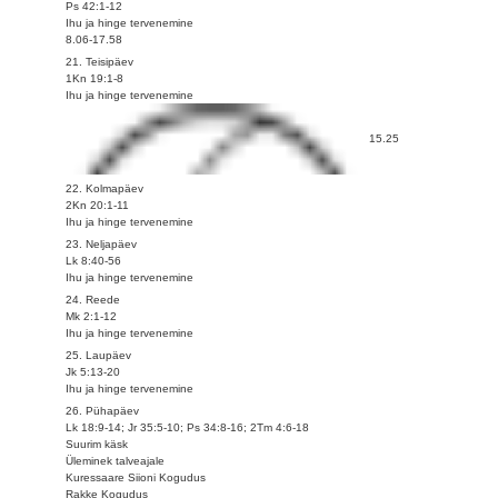
Ps 42:1-12
Ihu ja hinge tervenemine
8.06-17.58
21. Teisipäev
1Kn 19:1-8
Ihu ja hinge tervenemine
15.25
22. Kolmapäev
2Kn 20:1-11
Ihu ja hinge tervenemine
23. Neljapäev
Lk 8:40-56
Ihu ja hinge tervenemine
24. Reede
Mk 2:1-12
Ihu ja hinge tervenemine
25. Laupäev
Jk 5:13-20
Ihu ja hinge tervenemine
26. Pühapäev
Lk 18:9-14; Jr 35:5-10; Ps 34:8-16; 2Tm 4:6-18
Suurim käsk
Üleminek talveajale
Kuressaare Siioni Kogudus
Rakke Kogudus