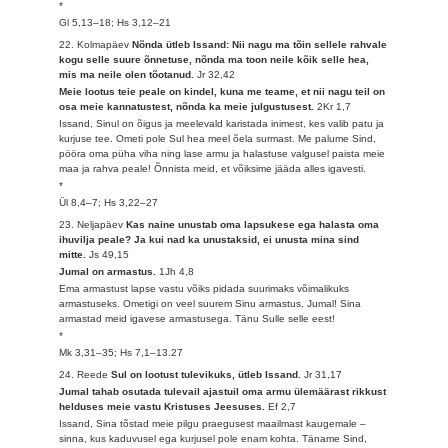
*
Gl 5,13–18; Hs 3,12–21
22. Kolmapäev
Nõnda ütleb Issand: Nii nagu ma tõin sellele rahvale
kogu selle suure õnnetuse, nõnda ma toon neile kõik selle hea,
mis ma neile olen tõotanud.
Jr 32,42
Meie lootus teie peale on kindel, kuna me teame, et nii nagu teil on
osa meie kannatustest, nõnda ka meie julgustusest.
2Kr 1,7
Issand, Sinul on õigus ja meelevald karistada inimest, kes valib patu ja
kurjuse tee. Ometi pole Sul hea meel õela surmast. Me palume Sind,
pööra oma püha viha ning lase armu ja halastuse valgusel paista meie
maa ja rahva peale! Õnnista meid, et võiksime jääda alles igavesti.
*
Ül 8,4–7; Hs 3,22–27
23. Neljapäev
Kas naine unustab oma lapsukese ega halasta oma
ihuvilja peale? Ja kui nad ka unustaksid, ei unusta mina sind
mitte.
Js 49,15
Jumal on armastus.
1Jh 4,8
Ema armastust lapse vastu võiks pidada suurimaks võimalikuks
armastuseks. Ometigi on veel suurem Sinu armastus, Jumal! Sina
armastad meid igavese armastusega. Tänu Sulle selle eest!
*
Mk 3,31–35; Hs 7,1–13.27
24. Reede
Sul on lootust tulevikuks, ütleb Issand.
Jr 31,17
Jumal tahab osutada tulevail ajastuil oma armu ülemäärast rikkust
helduses meie vastu Kristuses Jeesuses.
Ef 2,7
Issand, Sina tõstad meie pilgu praegusest maailmast kaugemale –
sinna, kus kaduvusel ega kurjusel pole enam kohta. Täname Sind,