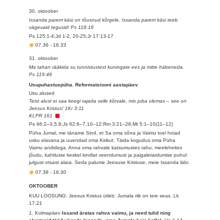
30. oktoober
Issanda parem käsi on tõusnud kõrgele, Issanda parem käsi teeb
vägevaid tegusid! Ps 118:16
Ps 125:1-4;Jd 1-2, 20-25;Jr 17:13-17
07.36
-
16.33
31. oktoober
Ma tahan rääkida su tunnistustest kuningate ees ja mitte häbeneda.
Ps 119:46
Usupuhastuspüha. Reformatsiooni aastapäev
Usu alused
Teist alust ei saa keegi rajada selle kõrvale, mis juba olemas – see on
Jeesus Kristus! 1Kr 3:11
KLPR 161
Ps 46:2–3,5,8;Js 62:6–7,10–12;Rm 3:21–28;Mt 5:1–10(11–12)
Püha Jumal, me täname Sind, et Sa oma sõna ja Vaimu toel hoiad
usku elavana ja uuendad oma Kirikut. Täida kogudus oma Püha
Vaimu andidega. Anna oma rahvale katsumustes rahu, meeleheites
jõudu, kahtluste keskel kindlat veendumust ja paigaletardumise puhul
julgust otsast alata. Seda palume Jeesuse Kristuse, meie Issanda läbi.
07.38
-
16.30
OKTOOBER
KUU LOOSUNG: Jeesus Kristus ütleb: Jumala riik on teie seas.
Lk
17,21
1. Kolmapäev
Issand äratas rahva vaimu, ja need tulid ning