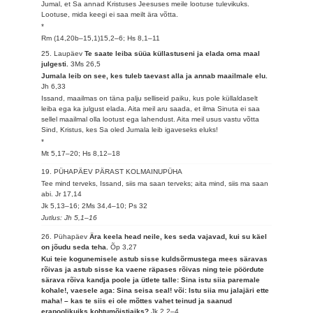
Jumal, et Sa annad Kristuses Jeesuses meile lootuse tulevikuks.
Lootuse, mida keegi ei saa meilt ära võtta.
*
Rm (14,20b–15,1)15,2–6; Hs 8,1–11
25. Laupäev
Te saate leiba süüa küllastuseni ja elada oma maal
julgesti.
3Ms 26,5
Jumala leib on see, kes tuleb taevast alla ja annab maailmale elu.
Jh 6,33
Issand, maailmas on täna palju selliseid paiku, kus pole küllaldaselt
leiba ega ka julgust elada. Aita meil aru saada, et ilma Sinuta ei saa
sellel maailmal olla lootust ega lahendust. Aita meil usus vastu võtta
Sind, Kristus, kes Sa oled Jumala leib igaveseks eluks!
*
Mt 5,17–20; Hs 8,12–18
19. PÜHAPÄEV PÄRAST KOLMAINUPÜHA
Tee mind terveks, Issand, siis ma saan terveks; aita mind, siis ma saan
abi.
Jr 17,14
Jk 5,13–16; 2Ms 34,4–10; Ps 32
Jutlus: Jh 5,1–16
26. Pühapäev
Ära keela head neile, kes seda vajavad, kui su käel
on jõudu seda teha.
Õp 3,27
Kui teie kogunemisele astub sisse kuldsõrmustega mees säravas
rõivas ja astub sisse ka vaene räpases rõivas ning teie pöördute
särava rõiva kandja poole ja ütlete talle: Sina istu siia paremale
kohale!, vaesele aga: Sina seisa seal! või: Istu siia mu jalajäri ette
maha! – kas te siis ei ole mõttes vahet teinud ja saanud
erapoolikuiks kohtumõistjaiks?
Jk 2,2–4