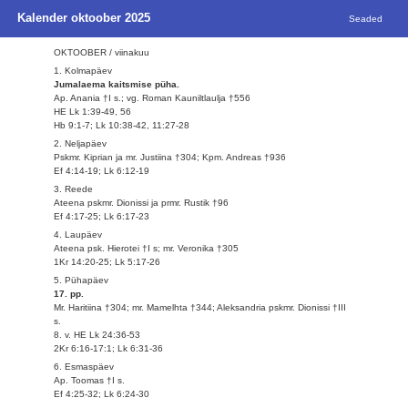
Kalender oktoober 2025
Seaded
OKTOOBER / viinakuu
1. Kolmapäev
Jumalaema kaitsmise püha.
Ap. Anania †I s.; vg. Roman Kauniltlaulja †556
HE Lk 1:39-49, 56
Hb 9:1-7; Lk 10:38-42, 11:27-28
2. Neljapäev
Pskmr. Kiprian ja mr. Justiina †304; Kpm. Andreas †936
Ef 4:14-19; Lk 6:12-19
3. Reede
Ateena pskmr. Dionissi ja prmr. Rustik †96
Ef 4:17-25; Lk 6:17-23
4. Laupäev
Ateena psk. Hierotei †I s; mr. Veronika †305
1Kr 14:20-25; Lk 5:17-26
5. Pühapäev
17. pp.
Mr. Haritiina †304; mr. Mamelhta †344; Aleksandria pskmr. Dionissi †III
s.
8. v. HE Lk 24:36-53
2Kr 6:16-17:1; Lk 6:31-36
6. Esmaspäev
Ap. Toomas †I s.
Ef 4:25-32; Lk 6:24-30