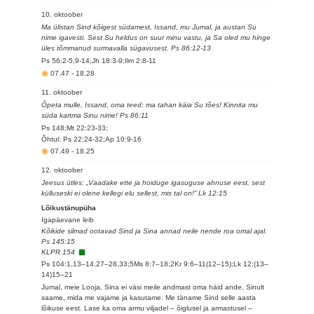
10. oktoober
Ma ülistan Sind kõigest südamest, Issand, mu Jumal, ja austan Su
nime igavesti. Sest Su heldus on suur minu vastu, ja Sa oled mu hinge
üles tõmmanud surmavalla sügavusest. Ps 86:12-13
Ps 56:2-5,9-14;Jh 18:3-9;Ilm 2:8-11
07.47
-
18.28
11. oktoober
Õpeta mulle, Issand, oma teed; ma tahan käia Su tões! Kinnita mu
süda kartma Sinu nime! Ps 86:11
Ps 148;Mt 22:23-33;
Õhtul: Ps 22:24-32;Ap 10:9-16
07.49
-
18.25
12. oktoober
Jeesus ütles: „Vaadake ette ja hoiduge igasuguse ahnuse eest, sest
külluseski ei olene kellegi elu sellest, mis tal on!” Lk 12:15
Lõikustänupüha
Igapäevane leib
Kõikide silmad ootavad Sind ja Sina annad neile nende roa omal ajal.
Ps 145:15
KLPR 154
Ps 104:1,13–14,27–28,33;5Ms 8:7–18;2Kr 9:6–11(12–15);Lk 12:(13–
14)15–21
Jumal, meie Looja, Sina ei väsi meile andmast oma häid ande, Sinult
saame, mida me vajame ja kasutame. Me täname Sind selle aasta
lõikuse eest. Lase ka oma armu viljadel – õiglusel ja armastusel –