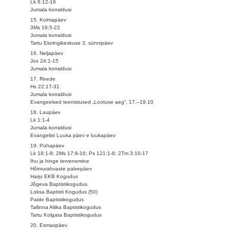
Lk 6:12-16
Jumala korraldusi
15. Kolmapäev
3Ms 16:5-22
Jumala korraldusi
Tartu Eluringikeskuse 3. sünnipäev
16. Neljapäev
Jos 24:1-15
Jumala korraldusi
17. Reede
Hs 22:17-31
Jumala korraldusi
Evangeelsed teenistused „Lootuse aeg“, 17.–19.10
18. Laupäev
Lk 1:1-4
Jumala korraldusi
Evangelist Luuka päev e luukapäev
19. Pühapäev
Lk 18:1-8; 2Ms 17:8-16; Ps 121:1-8; 2Tm 3:10-17
Ihu ja hinge tervenemine
Hõimurahvaste palvepäev
Harju EKB Kogudus
Jõgeva Baptistikogudus
Loksa Baptisti Kogudus (50)
Paide Baptistikogudus
Tallinna Allika Baptistikogudus
Tartu Kolgata Baptistikogudus
20. Esmaspäev