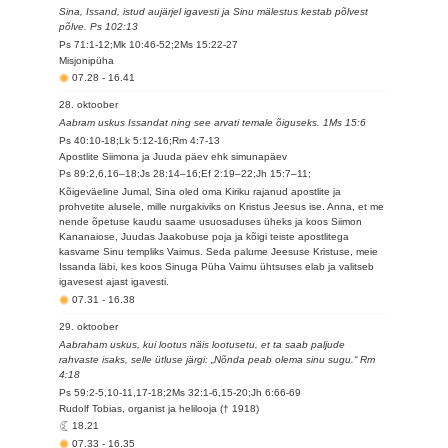
Sina, Issand, istud aujärjel igavesti ja Sinu mälestus kestab põlvest
põlve. Ps 102:13
Ps 71:1-12;Mk 10:46-52;2Ms 15:22-27
Misjonipüha
07.28
-
16.41
28. oktoober
Aabram uskus Issandat ning see arvati temale õiguseks. 1Ms 15:6
Ps 40:10-18;Lk 5:12-16;Rm 4:7-13
Apostlite Siimona ja Juuda päev ehk simunapäev
Ps 89:2,6,16–18;Js 28:14–16;Ef 2:19–22;Jh 15:7–11;
Kõigeväeline Jumal, Sina oled oma Kiriku rajanud apostlite ja
prohvetite alusele, mille nurgakiviks on Kristus Jeesus ise. Anna, et me
nende õpetuse kaudu saame usuosaduses üheks ja koos Siimon
Kananaiose, Juudas Jaakobuse poja ja kõigi teiste apostlitega
kasvame Sinu templiks Vaimus. Seda palume Jeesuse Kristuse, meie
Issanda läbi, kes koos Sinuga Püha Vaimu ühtsuses elab ja valitseb
igavesest ajast igavesti.
07.31
-
16.38
29. oktoober
Aabraham uskus, kui lootus näis lootusetu, et ta saab paljude
rahvaste isaks, selle ütluse järgi: „Nõnda peab olema sinu sugu.“ Rm
4:18
Ps 59:2-5,10-11,17-18;2Ms 32:1-6,15-20;Jh 6:66-69
Rudolf Tobias, organist ja helilooja († 1918)
18.21
07.33
-
16.35