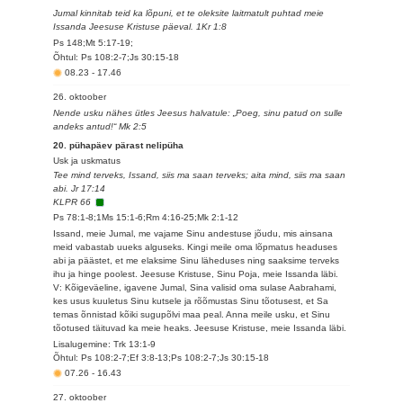
Jumal kinnitab teid ka lõpuni, et te oleksite laitmatult puhtad meie
Issanda Jeesuse Kristuse päeval. 1Kr 1:8
Ps 148;Mt 5:17-19;
Õhtul: Ps 108:2-7;Js 30:15-18
08.23
-
17.46
26. oktoober
Nende usku nähes ütles Jeesus halvatule: „Poeg, sinu patud on sulle
andeks antud!“ Mk 2:5
20. pühapäev pärast nelipüha
Usk ja uskmatus
Tee mind terveks, Issand, siis ma saan terveks; aita mind, siis ma saan
abi. Jr 17:14
KLPR 66
Ps 78:1-8;1Ms 15:1-6;Rm 4:16-25;Mk 2:1-12
Issand, meie Jumal, me vajame Sinu andestuse jõudu, mis ainsana
meid vabastab uueks alguseks. Kingi meile oma lõpmatus headuses
abi ja päästet, et me elaksime Sinu läheduses ning saaksime terveks
ihu ja hinge poolest. Jeesuse Kristuse, Sinu Poja, meie Issanda läbi.
V: Kõigeväeline, igavene Jumal, Sina valisid oma sulase Aabrahami,
kes usus kuuletus Sinu kutsele ja rõõmustas Sinu tõotusest, et Sa
temas õnnistad kõiki sugupõlvi maa peal. Anna meile usku, et Sinu
tõotused täituvad ka meie heaks. Jeesuse Kristuse, meie Issanda läbi.
Lisalugemine: Trk 13:1-9
Õhtul: Ps 108:2-7;Ef 3:8-13;Ps 108:2-7;Js 30:15-18
07.26
-
16.43
27. oktoober