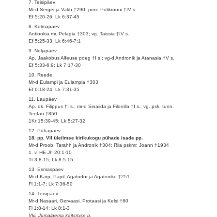
7. Teisipäev
Mr-d Sergei ja Vakh †290; prmr. Polikrooni †IV s.
Ef 5:20-26; Lk 6:37-45
8. Kolmapäev
Antiookia mr. Pelagia †303; vg. Taissia †IV s.
Ef 5:25-33; Lk 6:46-7:1
9. Neljapäev
Ap. Jaakobus Alfeuse poeg †I s.; vg-d Andronik ja Atanasia †V s.
Ef 5:33-6:9; Lk 7:17-30
10. Reede
Mr-d Eulampi ja Eulampia †303
Ef 6:18-24; Lk 7:31-35
11. Laupäev
Ap. dk. Filippus †I s.; mr-d Sinaiida ja Filonilla †I s.; vg. psk. tunn.
Teofan †850
1Kr 15:39-45; Lk 5:27-32
12. Pühapäev
18. pp. VII üleilmse kirikukogu pühade isade pp.
Mr-d Proob, Tarahh ja Andronik †304; Riia pskmr. Joann †1934
1. v. HE Jh 20:1-10
Tt 3:8-15; Lk 8:5-15
13. Esmaspäev
Mr-d Karp, Papil, Agatodor ja Agatonike †251
Fl 1:1-7; Lk 7:36-50
14. Teisipäev
Mr-d Nasaari, Gervaasi, Protaasi ja Kelsi †60
Fl 1:8-14; Lk 8:1-3
Vkj. Jumalaema kaitsmise p.