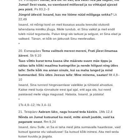
Jumal! Sest vaata, su vaenlased möllavad ja su vihkajad ajavad
pea püsti.
Ps 83,2–3
Jüngrid ütlesid: Issand, kas me lööme nüüd mõõgaga sekka?
Lk
22,49
Issand, nii mõnigi kord on meil kiusatus asuda keerulisi olukordi
lahendama inimliku jõuga. Meile tundub, et Sina vaikid ja meil endil
tuleb nüüd tegutseda. Palun kingi siis tarkust ja selgust, et Sina elad ja
valitsed. Tänan, et kõik on jätkuvalt Sinu meelevallas.
*
20. Esmaspäev
Tema valitseb merest mereni, Frati jõest ilmamaa
ääreni.
Sk 9,10
Taas võttis kurat tema kaasa ühe määratu suure mäe tippu ja
näitas talle kõiki maailma kuningriike ja nende hiilgust ning ütles
talle: Selle kõik ma annan sinule, kui sa maha langed ja mind
kummardad. Siis ütles Jeesus talle: Mine minema, saatan!
Mt 4,8–
10
Issand, Sina tunned hingevaenlase valelikke ja tühiseid ahvatlusi.
Kaitse meid kurja rünnakute eest igal ajal, eriti aga siis, kui need
paistavad meile väga magusad. Halasta, Issand, ja päästa!
*
1Ts 4,9–12; Hs 3,4–11
21. Teisipäev
Aabram läks, nagu Issand teda käskis.
1Ms 12,4
Nõnda on Jumal kutsunud ka meid, mitte ainult juutide, vaid ka
paganate seast.
Rm 9,24
Issand, tänu Sulle, et Sa ei taha meid jätta surmavalla haardesse, vaid
kutsud igavese elu vabadusse! Sa kutsud kõiki inimesi. Aita meil seda
kutset kuulda ja järgida.