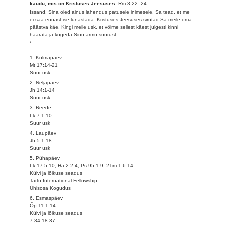
kaudu, mis on Kristuses Jeesuses.
Rm 3,22–24
Issand, Sina oled ainus lahendus patusele inimesele. Sa tead, et me
ei saa ennast ise lunastada. Kristuses Jeesuses sirutad Sa meile oma
päästva käe. Kingi meile usk, et võime sellest käest julgesti kinni
haarata ja kogeda Sinu armu suurust.
*
1. Kolmapäev
Mt 17:14-21
Suur usk
2. Neljapäev
Jh 14:1-14
Suur usk
3. Reede
Lk 7:1-10
Suur usk
4. Laupäev
Jh 5:1-18
Suur usk
5. Pühapäev
Lk 17:5-10; Ha 2:2-4; Ps 95:1-9; 2Tm 1:6-14
Külvi ja lõikuse seadus
Tartu International Fellowship
Ühisosa Kogudus
6. Esmaspäev
Õp 11:1-14
Külvi ja lõikuse seadus
7.34-18.37