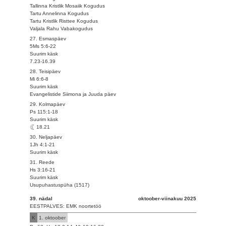
Tallinna Kristlik Mosaiik Kogudus
Tartu Annelinna Kogudus
Tartu Kristlik Risttee Kogudus
Valjala Rahu Vabakogudus
27. Esmaspäev
5Ms 5:6-22
Suurim käsk
7.23-16.39
28. Teisipäev
Mi 6:6-8
Suurim käsk
Evangelistide Siimona ja Juuda päev
29. Kolmapäev
Ps 115:1-18
Suurim käsk
18.21
30. Neljapäev
1Jh 4:1-21
Suurim käsk
31. Reede
Hs 3:16-21
Suurim käsk
Usupuhastuspüha (1517)
39. nädal
oktoober-viinakuu 2025
EESTPALVES: EMK noortetöö
K
1. oktoober