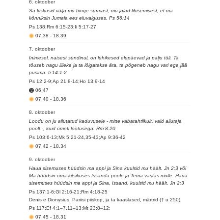
6. oktoober
Sa kiskusid välja mu hinge surmast, mu jalad libisemisest, et ma
kõnniksin Jumala ees eluvalguses. Ps 56:14
Ps 138;Rm 6:15-23;Ii 5:17-27
07.38
-
18.39
7. oktoober
Inimesel, naisest sündinul, on lühikesed elupäevad ja palju tüli. Ta
tõuseb nagu lilleke ja ta lõigatakse ära, ta põgeneb nagu vari ega jää
püsima. Ii 14:1-2
Ps 12:2-9;Ap 21:8-14;Ho 13:9-14
06.47
07.40
-
18.36
8. oktoober
Loodu on ju allutatud kaduvusele - mitte vabatahtlikult, vaid allutaja
poolt -, kuid ometi lootusega. Rm 8:20
Ps 103:6-13;Mk 5:21-24,35-43;Ap 9:36-42
07.42
-
18.34
9. oktoober
Haua sisemuses hüüdsin ma appi ja Sina kuulsid mu häält. Jn 2:3 või
Ma hüüdsin oma kitsikuses Issanda poole ja Tema vastas mulle. Haua
sisemuses hüüdsin ma appi ja Sina, Issand, kuulsid mu häält. Jn 2:3
Ps 137:1-6;Gl 2:16-21;Rm 4:18-25
Denis e Dionysius, Pariisi piiskop, ja ta kaaslased, märtrid († u 250)
Ps 117;Ef 4:1–7,11–13;Mt 23:8–12;
07.45
-
18.31