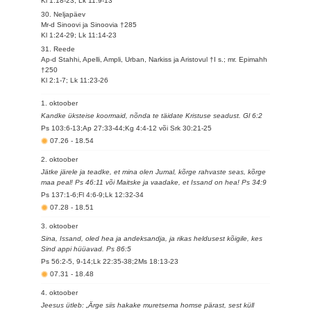
Kl 1:18-23; Lk 11:9-13
30. Neljapäev
Mr-d Sinoovi ja Sinoovia †285
Kl 1:24-29; Lk 11:14-23
31. Reede
Ap-d Stahhi, Apelli, Ampli, Urban, Narkiss ja Aristovul †I s.; mr. Epimahh
†250
Kl 2:1-7; Lk 11:23-26
1. oktoober
Kandke üksteise koormaid, nõnda te täidate Kristuse seadust. Gl 6:2
Ps 103:6-13;Ap 27:33-44;Kg 4:4-12 või Srk 30:21-25
07.26
-
18.54
2. oktoober
Jätke järele ja teadke, et mina olen Jumal, kõrge rahvaste seas, kõrge
maa peal! Ps 46:11 või Maitske ja vaadake, et Issand on hea! Ps 34:9
Ps 137:1-6;Fl 4:6-9;Lk 12:32-34
07.28
-
18.51
3. oktoober
Sina, Issand, oled hea ja andeksandja, ja rikas heldusest kõigile, kes
Sind appi hüüavad. Ps 86:5
Ps 56:2-5, 9-14;Lk 22:35-38;2Ms 18:13-23
07.31
-
18.48
4. oktoober
Jeesus ütleb: „Ärge siis hakake muretsema homse pärast, sest küll