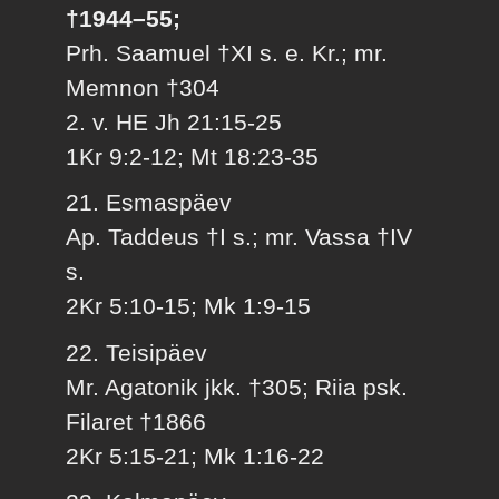
†1944–55;
Prh. Saamuel †XI s. e. Kr.; mr.
Memnon †304
2. v. HE Jh 21:15-25
1Kr 9:2-12; Mt 18:23-35
21. Esmaspäev
Ap. Taddeus †I s.; mr. Vassa †IV
s.
2Kr 5:10-15; Mk 1:9-15
22. Teisipäev
Mr. Agatonik jkk. †305; Riia psk.
Filaret †1866
2Kr 5:15-21; Mk 1:16-22