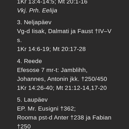
1Kr 13:4-14:5; Mt 20:1-16
Vkj. Prh. Eelija
3. Neljapäev
Vg-d Iisak, Dalmati ja Faust †IV–V
s.
1Kr 14:6-19; Mt 20:17-28
4. Reede
Efesose 7 mr-t: Jamblihh,
Johannes, Antonin jkk. †250/450
1Kr 14:26-40; Mt 21:12-14,17-20
5. Laupäev
EP. Mr. Eusigni †362;
Rooma pst-d Anter †238 ja Fabian
†250