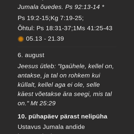
Jumala õuedes. Ps 92:13-14 *
Ps 19:2-15;Kg 7:19-25;
Õhtul: Ps 18:31-37;1Ms 41:25-43
05.13
-
21.39
6. august
Jeesus ütleb: "Igaühele, kellel on,
antakse, ja tal on rohkem kui
küllalt, kellel aga ei ole, selle
käest võetakse ära seegi, mis tal
on." Mt 25:29
10. pühapäev pärast nelipüha
Ustavus Jumala andide