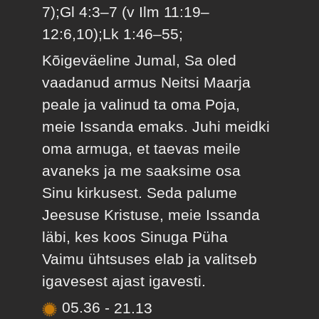
7);Gl 4:3–7 (v Ilm 11:19–
12:6,10);Lk 1:46–55;
Kõigeväeline Jumal, Sa oled
vaadanud armus Neitsi Maarja
peale ja valinud ta oma Poja,
meie Issanda emaks. Juhi meidki
oma armuga, et taevas meile
avaneks ja me saaksime osa
Sinu kirkusest. Seda palume
Jeesuse Kristuse, meie Issanda
läbi, kes koos Sinuga Püha
Vaimu ühtsuses elab ja valitseb
igavesest ajast igavesti.
05.36
-
21.13