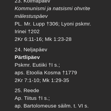
23. Kolmapäev
Kommunismi ja natsismi ohvrite
mälestuspäev
PL. Mr. Lupp †306; Lyoni pskmr.
Irinei †202
2Kr 6:11-16; Mk 1:23-28
24. Neljapäev
Pärtlipäev
Pskmr. Eutiiki †I s.;
aps. Etoolia Kosma †1779
2Kr 7:1-10; Mk 1:29-35
25. Reede
Ap. Tiitus †I s.;
ap. Bartolomeuse säilm. t. VI s.