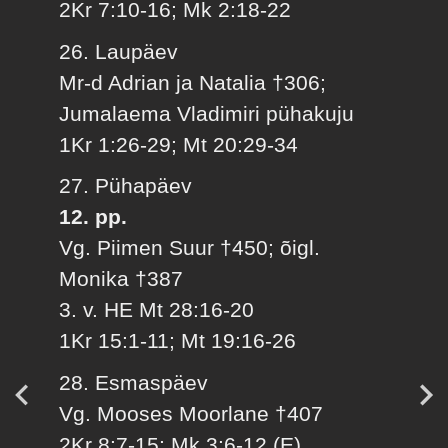
2Kr 7:10-16; Mk 2:18-22
26. Laupäev
Mr-d Adrian ja Natalia †306;
Jumalaema Vladimiri pühakuju
1Kr 1:26-29; Mt 20:29-34
27. Pühapäev
12. pp.
Vg. Piimen Suur †450; õigl.
Monika †387
3. v. HE Mt 28:16-20
1Kr 15:1-11; Mt 19:16-26
28. Esmaspäev
Vg. Mooses Moorlane †407
2Kr 8:7-15; Mk 3:6-12 (E)