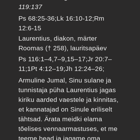
119:137
Ps 68:25-36;Lk 16:10-12;Rm
12:6-15
Laurentius, diakon, märter
Roomas († 258), lauritsapäev
Ps 116:1–4,7–9,15–17;Jr 20:7–
11;1Pt 4:12–19;Jh 12:24–26;
Armuline Jumal, Sinu sulane ja
tunnistaja püha Laurentius jagas
kiriku aarded vaestele ja kinnitas,
et kannatajad on Sinule eriliselt
tähtsad. Ärata meidki elama
tõelises vennaarmastuses, et me
teeme head ja jagame oma