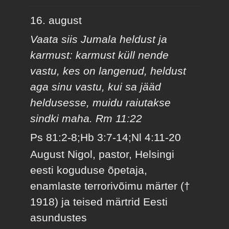
16. august
Vaata siis Jumala heldust ja
karmust: karmust küll nende
vastu, kes on langenud, heldust
aga sinu vastu, kui sa jääd
heldusesse, muidu raiutakse
sindki maha. Rm 11:22
Ps 81:2-8;Hb 3:7-14;Nl 4:11-20
August Nigol, pastor, Helsingi
eesti koguduse õpetaja,
enamlaste terrorivõimu märter (†
1918) ja teised märtrid Eesti
asundustes