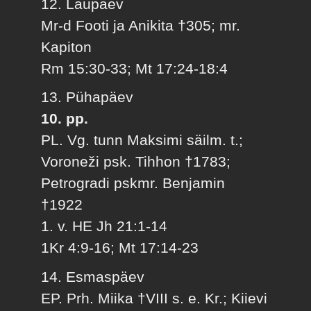
12. Laupäev
Mr-d Footi ja Anikita †305; mr.
Kapiton
Rm 15:30-33; Mt 17:24-18:4
13. Pühapäev
10. pp.
PL. Vg. tunn Maksimi säilm. t.;
Voroneži psk. Tihhon †1783;
Petrogradi pskmr. Benjamin
†1922
1. v. HE Jh 21:1-14
1Kr 4:9-16; Mt 17:14-23
14. Esmaspäev
EP. Prh. Miika †VIII s. e. Kr.; Kiievi