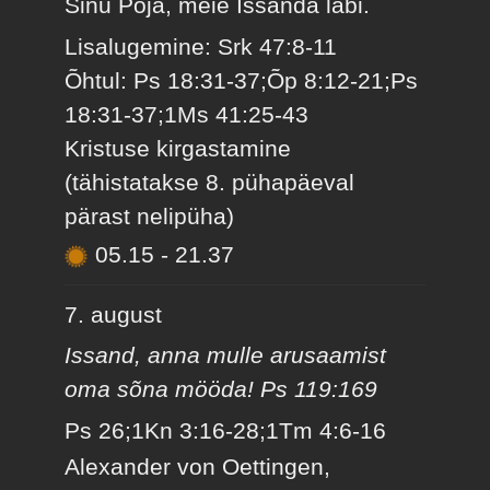
Sinu Poja, meie Issanda läbi.
Lisalugemine: Srk 47:8-11
Õhtul: Ps 18:31-37;Õp 8:12-21;Ps
18:31-37;1Ms 41:25-43
Kristuse kirgastamine
(tähistatakse 8. pühapäeval
pärast nelipüha)
05.15
-
21.37
7. august
Issand, anna mulle arusaamist
oma sõna mööda! Ps 119:169
Ps 26;1Kn 3:16-28;1Tm 4:6-16
Alexander von Oettingen,