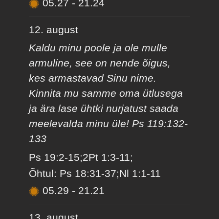
05.27
-
21.24
12. august
Kaldu minu poole ja ole mulle
armuline, see on nende õigus,
kes armastavad Sinu nime.
Kinnita mu samme oma ütlusega
ja ära lase ühtki nurjatust saada
meelevalda minu üle! Ps 119:132-
133
Ps 19:2-15;2Pt 1:3-11;
Õhtul: Ps 18:31-37;Nl 1:1-11
05.29
-
21.21
13. august