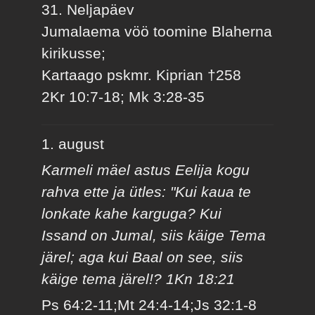
31. Neljapäev
Jumalaema vöö toomine Blaherna
kirikusse;
Kartaago pskmr. Kiprian †258
2Kr 10:7-18; Mk 3:28-35
1. august
Karmeli mäel astus Eelija kogu
rahva ette ja ütles: "Kui kaua te
lonkate kahe karguga? Kui
Issand on Jumal, siis käige Tema
järel; aga kui Baal on see, siis
käige tema järel!? 1Kn 18:21
Ps 64:2-11;Mt 24:4-14;Js 32:1-8