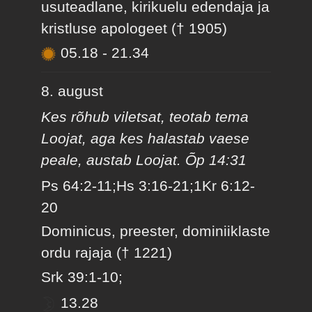
usuteadlane, kirikuelu edendaja ja
kristluse apologeet († 1905)
05.18
-
21.34
8. august
Kes rõhub viletsat, teotab tema
Loojat, aga kes halastab vaese
peale, austab Loojat. Õp 14:31
Ps 64:2-11;Hs 3:16-21;1Kr 6:12-
20
Dominicus, preester, dominiiklaste
ordu rajaja († 1221)
Srk 39:1-10;
13.28