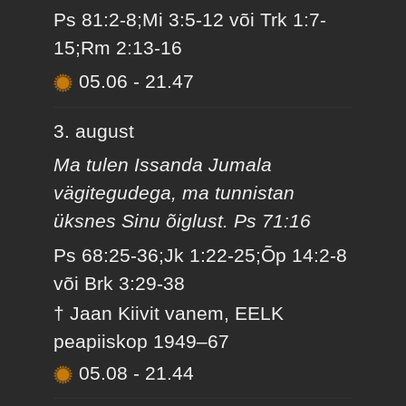
Ps 81:2-8;Mi 3:5-12 või Trk 1:7-
15;Rm 2:13-16
05.06
-
21.47
3. august
Ma tulen Issanda Jumala
vägitegudega, ma tunnistan
üksnes Sinu õiglust. Ps 71:16
Ps 68:25-36;Jk 1:22-25;Õp 14:2-8
või Brk 3:29-38
† Jaan Kiivit vanem, EELK
peapiiskop 1949–67
05.08
-
21.44