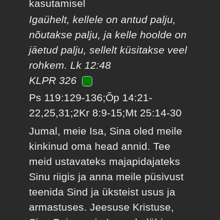
kasutamisel
Igaühelt, kellele on antud palju,
nõutakse palju, ja kelle hoolde on
jäetud palju, sellelt küsitakse veel
rohkem. Lk 12:48
KLPR 326
Ps 119:129-136;Õp 14:21-
22,25,31;2Kr 8:9-15;Mt 25:14-30
Jumal, meie Isa, Sina oled meile
kinkinud oma head annid. Tee
meid ustavateks majapidajateks
Sinu riigis ja anna meile püsivust
teenida Sind ja üksteist usus ja
armastuses. Jeesuse Kristuse,