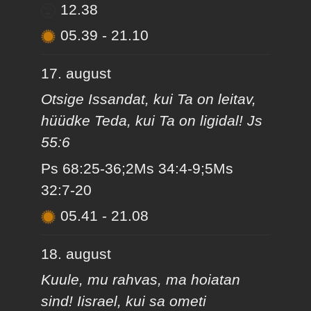
12.38
05.39
-
21.10
17. august
Otsige Issandat, kui Ta on leitav,
hüüdke Teda, kui Ta on ligidal! Js
55:6
Ps 68:25-36;2Ms 34:4-9;5Ms
32:7-20
05.41
-
21.08
18. august
Kuule, mu rahvas, ma hoiatan
sind! Iisrael, kui sa ometi