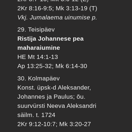
2Kr 8:16-9:5; Mk 3:13-19 (T)
Vkj. Jumalaema uinumise p.
29. Teisipäev
Ristija Johannese pea
maharaiumine
HE Mt 14:1-13
Ap 13:25-32; Mk 6:14-30
30. Kolmapäev
Konst. üpsk-d Aleksander,
Johannes ja Paulus; õu.
suurvürsti Neeva Aleksandri
säilm. t. 1724
2Kr 9:12-10:7; Mk 3:20-27