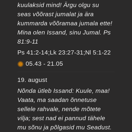
kuulaksid mind! Ärgu olgu su
seas võõrast jumalat ja ära
kummarda võõramaa jumala ette!
Mina olen Issand, sinu Jumal. Ps
81:9-11
Ps 41:2-14;Lk 23:27-31;Nl 5:1-22
05.43
-
21.05
19. august
Nõnda ütleb Issand: Kuule, maa!
Vaata, ma saadan õnnetuse
sellele rahvale, nende mõtete
vilja; sest nad ei pannud tähele
mu sõnu ja põlgasid mu Seadust.