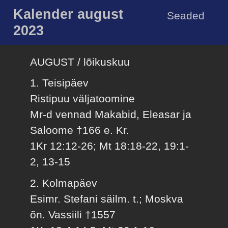
Kalender august
Seaded
2023
AUGUST / lõikuskuu
1. Teisipäev
Ristipuu väljatoomine
Mr-d vennad Makabid, Eleasar ja
Saloome †166 e. Kr.
1Kr 12:12-26; Mt 18:18-22, 19:1-
2, 13-15
2. Kolmapäev
Esimr. Stefani säilm. t.; Moskva
õn. Vassiili †1557