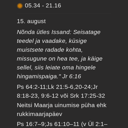
05.34
-
21.16
15. august
Nõnda ütles Issand: Seisatage
teedel ja vaadake, küsige
muistsete radade kohta,
missugune on hea tee, ja käige
sellel, siis leiate oma hingele
hingamispaiga." Jr 6:16
Ps 64:2-11;Lk 21:5-6,20-24;Jr
8:18-23, 9:6-12 või Srk 17:25-32
Neitsi Maarja uinumise püha ehk
rukkimaarjapäev
Ps 16:7–9;Js 61:10–11 (v Ül 2:1–