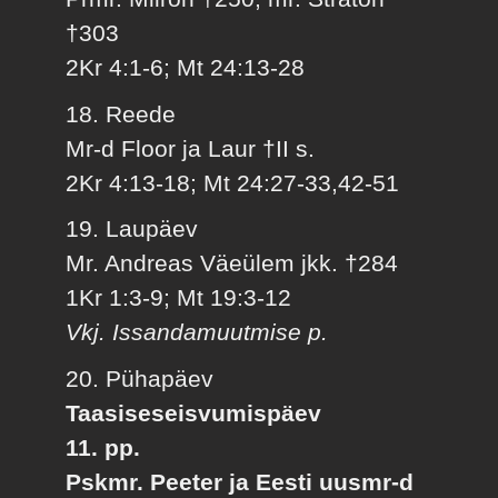
†303
2Kr 4:1-6; Mt 24:13-28
18. Reede
Mr-d Floor ja Laur †II s.
2Kr 4:13-18; Mt 24:27-33,42-51
19. Laupäev
Mr. Andreas Väeülem jkk. †284
1Kr 1:3-9; Mt 19:3-12
Vkj. Issandamuutmise p.
20. Pühapäev
Taasiseseisvumispäev
11. pp.
Pskmr. Peeter ja Eesti uusmr-d