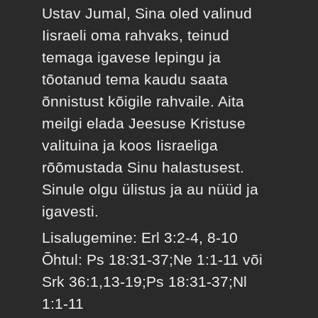
Ustav Jumal, Sina oled valinud
Iisraeli oma rahvaks, teinud
temaga igavese lepingu ja
tõotanud tema kaudu saata
õnnistust kõigile rahvaile. Aita
meilgi elada Jeesuse Kristuse
valituina ja koos Iisraeliga
rõõmustada Sinu halastusest.
Sinule olgu ülistus ja au nüüd ja
igavesti.
Lisalugemine: Erl 3:2-4, 8-10
Õhtul: Ps 18:31-37;Ne 1:1-11 või
Srk 36:1,13-19;Ps 18:31-37;Nl
1:1-11