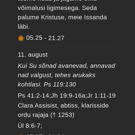
võimalusi ligimesega. Seda
palume Kristuse, meie Issanda
läbi.
05.25
-
21.27
11. august
Kui Su sõnad avanevad, annavad
nad valgust, tehes arukaks
kohtlasi. Ps 119:130
Ps 41:2-14;Jh 19:9-16a;Jr 1:11-19
Clara Assisist, abtiss, klarisside
ordu rajaja († 1253)
Ül 8:6-7;