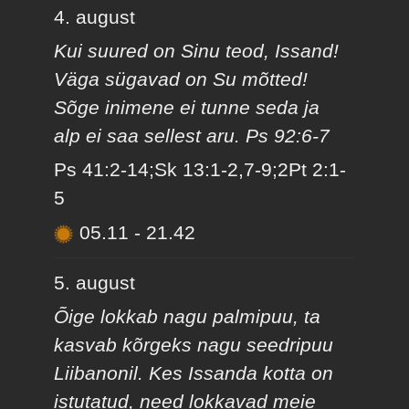
4. august
Kui suured on Sinu teod, Issand!
Väga sügavad on Su mõtted!
Sõge inimene ei tunne seda ja
alp ei saa sellest aru. Ps 92:6-7
Ps 41:2-14;Sk 13:1-2,7-9;2Pt 2:1-
5
05.11
-
21.42
5. august
Õige lokkab nagu palmipuu, ta
kasvab kõrgeks nagu seedripuu
Liibanonil. Kes Issanda kotta on
istutatud, need lokkavad meie