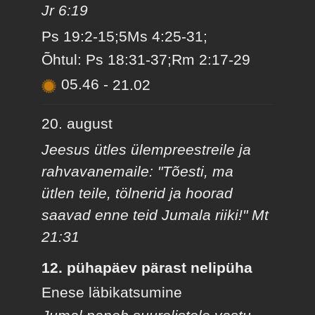
Jr 6:19
Ps 19:2-15;5Ms 4:25-31;
Õhtul: Ps 18:31-37;Rm 2:17-29
05.46
-
21.02
20. august
Jeesus ütles ülempreestreile ja
rahvavanemaile: "Tõesti, ma
ütlen teile, tölnerid ja hoorad
saavad enne teid Jumala riiki!" Mt
21:31
12. pühapäev pärast nelipüha
Enese läbikatsumine