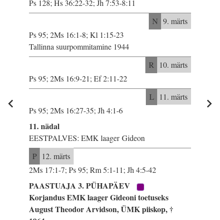
Ps 128; Hs 36:22-32; Jh 7:53-8:11
N
9. märts
Ps 95; 2Ms 16:1-8; Kl 1:15-23
Tallinna suurpommitamine 1944
R
10. märts
Ps 95; 2Ms 16:9-21; Ef 2:11-22
L
11. märts
Ps 95; 2Ms 16:27-35; Jh 4:1-6
11. nädal
EESTPALVES: EMK laager Gideon
P
12. märts
2Ms 17:1-7; Ps 95; Rm 5:1-11; Jh 4:5-42
PAASTUAJA 3. PÜHAPÄEV
Korjandus EMK laager Gideoni toetuseks
August Theodor Arvidson, ÜMK piiskop, †