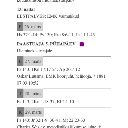
13. nädal
EESTPALVES: EMK vaimulikud
P
26. märts
Hs 37:1-14; Ps 130; Rm 8:6-11; Jh 11:1-45
PAASTUAJA 5. PÜHAPÄEV
Üleminek suveajale
E
27. märts
Ps 143; 1Kn 17:17-24; Ap 20:7-12
Oskar Luusma, EMK koorijuht, helilooja, * 1881
07:03 19:52
T
28. märts
Ps 143; 2Kn 4:18-37; Ef 2:1-10
K
29. märts
Ps 143; Jr 32:1-9, 36-41; Mt 22:23-33
Charles Wesley, metodistliku liikumise juhte, †