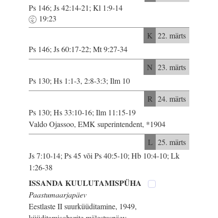
Ps 146; Js 42:14-21; Kl 1:9-14
19:23
K
22. märts
Ps 146; Js 60:17-22; Mt 9:27-34
N
23. märts
Ps 130; Hs 1:1-3, 2:8-3:3; Ilm 10
R
24. märts
Ps 130; Hs 33:10-16; Ilm 11:15-19
Valdo Ojassoo, EMK superintendent, *1904
L
25. märts
Js 7:10-14; Ps 45 või Ps 40:5-10; Hb 10:4-10; Lk
1:26-38
ISSANDA KUULUTAMISPÜHA
Paastumaarjapäev
Eestlaste II suurküüditamine, 1949,
küüditamisohvrite mälestuspäev