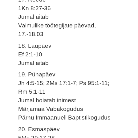
1Kn 8:27-36
Jumal aitab
Vaimulike töötegijate päevad,
17.-18.03
18. Laupäev
Ef 2:1-10
Jumal aitab
19. Pühapäev
Jh 4:5-15; 2Ms 17:1-7; Ps 95:1-11;
Rm 5:1-11
Jumal hoiatab inimest
Märjamaa Vabakogudus
Pärnu Immaanueli Baptistikogudus
20. Esmaspäev
5Ms 29:17-28