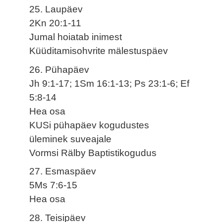
25. Laupäev
2Kn 20:1-11
Jumal hoiatab inimest
Küüditamisohvrite mälestuspäev
26. Pühapäev
Jh 9:1-17; 1Sm 16:1-13; Ps 23:1-6; Ef
5:8-14
Hea osa
KUSi pühapäev kogudustes
üleminek suveajale
Vormsi Rälby Baptistikogudus
27. Esmaspäev
5Ms 7:6-15
Hea osa
28. Teisipäev