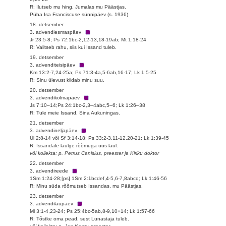
R: Ilutseb mu hing, Jumalas mu Päästjas.
Püha Isa Franciscuse sünnipäev (s. 1936)
18. detsember
3. advendiesmaspäev
Jr 23:5-8; Ps 72:1bc-2,12-13,18-19ab; Mt 1:18-24
R: Valitseb rahu, siis kui Issand tuleb.
19. detsember
3. advenditeisipäev
Km 13:2-7,24-25a; Ps 71:3-4a,5-6ab,16-17; Lk 1:5-25
R: Sinu ülevust kiidab minu suu.
20. detsember
3. advendikolmapäev
Js 7:10–14;Ps 24:1bc-2,3–4abc,5–6; Lk 1:26–38
R: Tule meie Issand, Sina Aukuningas.
21. detsember
3. advendineljapäev
Ül 2:8-14 või Sf 3:14-18; Ps 33:2-3,11-12,20-21; Lk 1:39-45
R: Issandale laulge rõõmuga uus laul.
või kollekta: p. Petrus Canisius, preester ja Kiriku doktor
22. detsember
3. advendireede
1Sm 1:24-28;[ps] 1Sm 2:1bcdef,4-5,6-7,8abcd; Lk 1:46-56
R: Minu süda rõõmutseb Issandas, mu Päästjas.
23. detsember
3. advendilaupäev
Ml 3:1-4,23-24; Ps 25:4bc-5ab,8-9,10+14; Lk 1:57-66
R: Tõstke oma pead, sest Lunastaja tuleb.