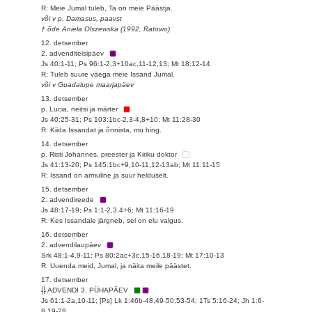
R: Meie Jumal tuleb, Ta on meie Päästja.
või v p. Damasus, paavst
† õde Aniela Olszewska (1992, Ratowo)
12. detsember
2. advenditeisipäev
Js 40:1-11; Ps 96:1-2,3+10ac,11-12,13; Mt 18:12-14
R: Tuleb suure väega meie Issand Jumal.
või v Guadalupe maarjapäev
13. detsember
p. Lucia, neitsi ja märter
Js 40:25-31; Ps 103:1bc-2,3-4,8+10; Mt 11:28-30
R: Kiida Issandat ja õnnista, mu hing.
14. detsember
p. Risti Johannes, preester ja Kiriku doktor
Js 41:13-20; Ps 145:1bc+9,10-11,12-13ab; Mt 11:11-15
R: Issand on armuline ja suur helduselt.
15. detsember
2. advendireede
Js 48:17-19; Ps 1:1-2,3,4+6; Mt 11:16-19
R: Kes Issandale järgneb, sel on elu valgus.
16. detsember
2. advendilaupäev
Srk 48:1-4,9-11; Ps 80:2ac+3c,15-16,18-19; Mt 17:10-13
R: Uuenda meid, Jumal, ja näita meile päästet.
17. detsember
╬ ADVENDI 3. PÜHAPÄEV
Js 61:1-2a,10-11; [Ps] Lk 1:46b-48,49-50,53-54; 1Ts 5:16-24; Jh 1:6-
8,19-28