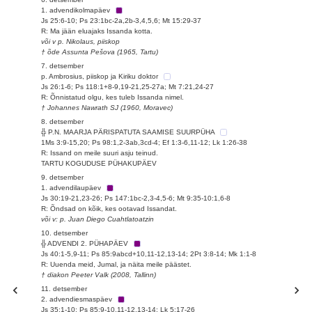
1. advendikolmapäev
Js 25:6-10; Ps 23:1bc-2a,2b-3,4,5,6; Mt 15:29-37
R: Ma jään eluajaks Issanda kotta.
või v p. Nikolaus, piiskop
† õde Assunta Pešova (1965, Tartu)
7. detsember
p. Ambrosius, piiskop ja Kiriku doktor
Js 26:1-6; Ps 118:1+8-9,19-21,25-27a; Mt 7:21,24-27
R: Õnnistatud olgu, kes tuleb Issanda nimel.
† Johannes Nawrath SJ (1960, Moravec)
8. detsember
╬ P.N. MAARJA PÄRISPATUTA SAAMISE SUURPÜHA
1Ms 3:9-15,20; Ps 98:1,2-3ab,3cd-4; Ef 1:3-6,11-12; Lk 1:26-38
R: Issand on meile suuri asju teinud.
TARTU KOGUDUSE PÜHAKUPÄEV
9. detsember
1. advendilaupäev
Js 30:19-21,23-26; Ps 147:1bc-2,3-4,5-6; Mt 9:35-10:1,6-8
R: Õndsad on kõik, kes ootavad Issandat.
või v: p. Juan Diego Cuahtlatoatzin
10. detsember
╬ ADVENDI 2. PÜHAPÄEV
Js 40:1-5,9-11; Ps 85:9abcd+10,11-12,13-14; 2Pt 3:8-14; Mk 1:1-8
R: Uuenda meid, Jumal, ja näita meile päästet.
† diakon Peeter Valk (2008, Tallinn)
11. detsember
2. advendiesmaspäev
Js 35:1-10; Ps 85:9-10,11-12,13-14; Lk 5:17-26