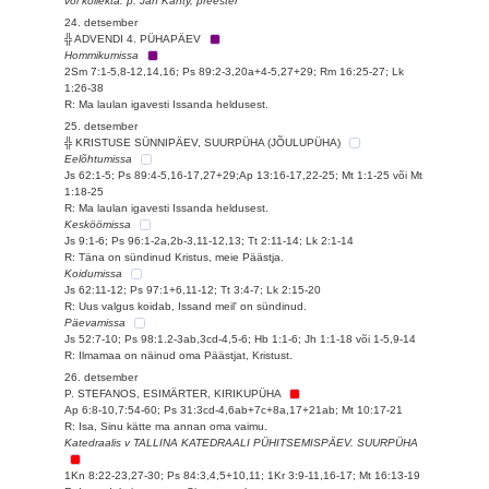
või kollekta: p. Jan Kanty, preester
24. detsember
╬ ADVENDI 4. PÜHAPÄEV
Hommikumissa
2Sm 7:1-5,8-12,14,16; Ps 89:2-3,20a+4-5,27+29; Rm 16:25-27; Lk
1:26-38
R: Ma laulan igavesti Issanda heldusest.
25. detsember
╬ KRISTUSE SÜNNIPÄEV, SUURPÜHA (JÕULUPÜHA)
Eelõhtumissa
Js 62:1-5; Ps 89:4-5,16-17,27+29;Ap 13:16-17,22-25; Mt 1:1-25 või Mt
1:18-25
R: Ma laulan igavesti Issanda heldusest.
Kesköömissa
Js 9:1-6; Ps 96:1-2a,2b-3,11-12,13; Tt 2:11-14; Lk 2:1-14
R: Täna on sündinud Kristus, meie Päästja.
Koidumissa
Js 62:11-12; Ps 97:1+6,11-12; Tt 3:4-7; Lk 2:15-20
R: Uus valgus koidab, Issand meil' on sündinud.
Päevamissa
Js 52:7-10; Ps 98:1.2-3ab,3cd-4,5-6; Hb 1:1-6; Jh 1:1-18 või 1-5,9-14
R: Ilmamaa on näinud oma Päästjat, Kristust.
26. detsember
P. STEFANOS, ESIMÄRTER, KIRIKUPÜHA
Ap 6:8-10,7:54-60; Ps 31:3cd-4,6ab+7c+8a,17+21ab; Mt 10:17-21
R: Isa, Sinu kätte ma annan oma vaimu.
Katedraalis v TALLINA KATEDRAALI PÜHITSEMISPÄEV. SUURPÜHA
1Kn 8:22-23,27-30; Ps 84:3,4,5+10,11; 1Kr 3:9-11,16-17; Mt 16:13-19