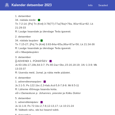
Kalender detsember 2023
Info
Seaded
1. detsember
34. nädala reede
Tn 7:2-14; [Ps] Tn (Kml) 3:78(77)-77a(78a)+79a, 80a+81a+82; Lk
21:29-33
R: Laulge Issandale ja ülendage Teda igavesti.
2. detsember
34. nädala laupäev
Tn 7:15-27; [Ps] Tn (Kml) 3:83-84a+85a,86a+87a+56; Lk 21:34-36
R: Laulge Issandale ja ülendage Teda igavesti.
või v Maarjalaupäev
3. detsember
╬ ADVENDI 1. PÜHAPÄEV
Js 63:16b-17,19b,64:3-7; Ps 80:2ac+3bc,15-16,18-19; 1Kr 1:3-9; Mk
13:33-37
R: Uuenda meid, Jumal, ja näita meile päästet.
4. detsember
1. advendiesmaspäev
Js 2:1-5; Ps 122:1bc-2,3-4ab,4cd-5,6-7,8-9; Mt 8:5-11
R: Läheme rõõmuga Issanda kotta.
või v Damaskuse p. Johannes, preester ja Kiriku Doktor
5. detsember
1. advenditeisipäev
Js 11:1-9; Ps 72:1bc-2,7-8,12-13,17; Lk 10:21-24
R: Valitseb rahu, siis kui Issand tuleb.
6. detsember