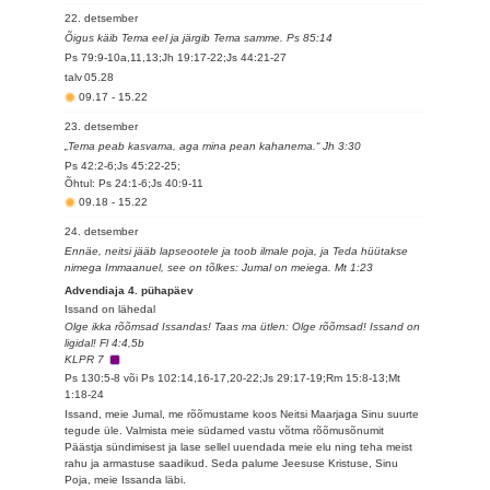
22. detsember
Õigus käib Tema eel ja järgib Tema samme. Ps 85:14
Ps 79:9-10a,11,13;Jh 19:17-22;Js 44:21-27
talv
05.28
09.17
-
15.22
23. detsember
„Tema peab kasvama, aga mina pean kahanema.“ Jh 3:30
Ps 42:2-6;Js 45:22-25;
Õhtul: Ps 24:1-6;Js 40:9-11
09.18
-
15.22
24. detsember
Ennäe, neitsi jääb lapseootele ja toob ilmale poja, ja Teda hüütakse
nimega Immaanuel, see on tõlkes: Jumal on meiega. Mt 1:23
Advendiaja 4. pühapäev
Issand on lähedal
Olge ikka rõõmsad Issandas! Taas ma ütlen: Olge rõõmsad! Issand on
ligidal! Fl 4:4,5b
KLPR 7
Ps 130:5-8 või Ps 102:14,16-17,20-22;Js 29:17-19;Rm 15:8-13;Mt
1:18-24
Issand, meie Jumal, me rõõmustame koos Neitsi Maarjaga Sinu suurte
tegude üle. Valmista meie südamed vastu võtma rõõmusõnumit
Päästja sündimisest ja lase sellel uuendada meie elu ning teha meist
rahu ja armastuse saadikud. Seda palume Jeesuse Kristuse, Sinu
Poja, meie Issanda läbi.