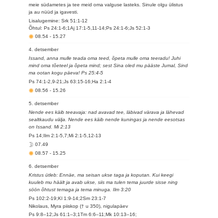
meie südametes ja tee meid oma valguse lasteks. Sinule olgu ülistus
ja au nüüd ja igavesti.
Lisalugemine: Srk 51:1-12
Õhtul: Ps 24:1-6;1Aj 17:1-5,11-14;Ps 24:1-6;Js 52:1-3
08.54
-
15.27
4. detsember
Issand, anna mulle teada oma teed, õpeta mulle oma teeradu! Juhi
mind oma tõeteel ja õpeta mind; sest Sina oled mu pääste Jumal, Sind
ma ootan kogu päeva! Ps 25:4-5
Ps 74:1-2,9-21;Js 63:15-16;Ha 2:1-4
08.56
-
15.26
5. detsember
Nende ees käib teeavaja: nad avavad tee, läbivad värava ja lähevad
sealtkaudu välja. Nende ees käib nende kuningas ja nende eesotsas
on Issand. Mi 2:13
Ps 14;Ilm 2:1-5,7;Mi 2:1-5,12-13
07.49
08.57
-
15.25
6. detsember
Kristus ütleb: Ennäe, ma seisan ukse taga ja koputan. Kui keegi
kuuleb mu häält ja avab ukse, siis ma tulen tema juurde sisse ning
söön õhtust temaga ja tema minuga. Ilm 3:20
Ps 102:2-19;Kl 1:9-14;2Sm 23:1-7
Nikolaus, Myra piiskop († u 350), nigulapäev
Ps 9:8–12;Js 61:1–3;1Tm 6:6–11;Mk 10:13–16;