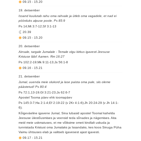
09.15
-
15.20
19. detsember
Issand kuulutab rahu oma rahvale ja ütleb oma vagadele, et nad ei
pöörduks alpuse poole. Ps 85:9
Ps 14;Mt 3:7-12;Sf 3:1-13
20.39
09.15
-
15.20
20. detsember
Ainsale, targale Jumalale - Temale olgu kirkus igavesti Jeesuse
Kristuse läbi! Aamen. Rm 16:27
Ps 102:2-19;Mk 9:11-13;Js 56:1-8
09.16
-
15.21
21. detsember
Jumal, uuenda meie olukord ja lase paista oma pale, siis oleme
päästetud! Ps 80:4
Ps 72:1,13-19;Gl 3:21-23;Js 62:6-7
Apostel Tooma päev ehk toomapäev
Ps 145:3-7;Ha 2:1-4;Ef 2:19-22 (v 2Kr 4:1-6);Jh 20:24-29 (v Jh 14:1-
6);
Kõigeväeline igavene Jumal, Sina lubasid apostel Toomal kahelda
Jeesuse ülestõusmises ja veensid teda sõnades ja nägemises. Aita
meid meie uskmatuses, et me võiksime ometi kindlalt uskuda ja
tunnistada Kristust oma Jumalaks ja Issandaks, kes koos Sinuga Püha
Vaimu ühtsuses elab ja valitseb igavesest ajast igavesti.
09.17
-
15.21