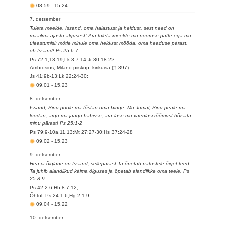
08.59
-
15.24
7. detsember
Tuleta meelde, Issand, oma halastust ja heldust, sest need on
maailma ajastu algusest! Ära tuleta meelde mu nooruse patte ega mu
üleastumisi; mõtle minule oma heldust mööda, oma headuse pärast,
oh Issand! Ps 25:6-7
Ps 72:1,13-19;Lk 3:7-14;Jr 30:18-22
Ambrosius, Milano piiskop, kirikuisa († 397)
Js 41:9b-13;Lk 22:24-30;
09.01
-
15.23
8. detsember
Issand, Sinu poole ma tõstan oma hinge. Mu Jumal, Sinu peale ma
loodan, ärgu ma jäägu häbisse; ära lase mu vaenlasi rõõmust hõisata
minu pärast! Ps 25:1-2
Ps 79:9-10a,11,13;Mt 27:27-30;Hs 37:24-28
09.02
-
15.23
9. detsember
Hea ja õiglane on Issand; sellepärast Ta õpetab patustele õiget teed.
Ta juhib alandlikud käima õiguses ja õpetab alandlikke oma teele. Ps
25:8-9
Ps 42:2-6;Hb 8:7-12;
Õhtul: Ps 24:1-6;Hg 2:1-9
09.04
-
15.22
10. detsember