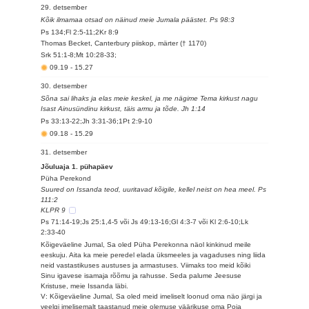
29. detsember
Kõik ilmamaa otsad on näinud meie Jumala päästet. Ps 98:3
Ps 134;Fl 2:5-11;2Kr 8:9
Thomas Becket, Canterbury piiskop, märter († 1170)
Srk 51:1-8;Mt 10:28-33;
09.19
-
15.27
30. detsember
Sõna sai lihaks ja elas meie keskel, ja me nägime Tema kirkust nagu
Isast Ainusündinu kirkust, täis armu ja tõde. Jh 1:14
Ps 33:13-22;Jh 3:31-36;1Pt 2:9-10
09.18
-
15.29
31. detsember
Jõuluaja 1. pühapäev
Püha Perekond
Suured on Issanda teod, uuritavad kõigile, kellel neist on hea meel. Ps
111:2
KLPR 9
Ps 71:14-19;Js 25:1,4-5 või Js 49:13-16;Gl 4:3-7 või Kl 2:6-10;Lk
2:33-40
Kõigeväeline Jumal, Sa oled Püha Perekonna näol kinkinud meile
eeskuju. Aita ka meie peredel elada üksmeeles ja vagaduses ning liida
neid vastastikuses austuses ja armastuses. Viimaks too meid kõiki
Sinu igavese isamaja rõõmu ja rahusse. Seda palume Jeesuse
Kristuse, meie Issanda läbi.
V: Kõigeväeline Jumal, Sa oled meid imeliselt loonud oma näo järgi ja
veelgi imelisemalt taastanud meie olemuse väärikuse oma Poja