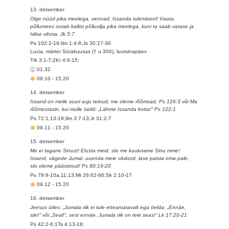
13. detsember
Olge nüüd pika meelega, vennad, Issanda tulemiseni! Vaata,
põllumees ootab kallist põlluvilja pika meelega, kuni ta saab varase ja
hilise vihma. Jk 5:7
Ps 102:2-19;Ilm 1:4-8;Js 30:27-30
Lucia, märter Sürakuusas († u 304), luutsinapäev
Trk 3:1-7;2Kr 4:6-15;
01.32
09.10
-
15.20
14. detsember
Issand on meile suuri asju teinud, me oleme rõõmsad. Ps 126:3 või Ma
rõõmustasin, kui mulle öeldi: „Lähme Issanda kotta!“ Ps 122:1
Ps 72:1,13-19;Ilm 3:7-13;Jr 31:2-7
09.11
-
15.20
15. detsember
Me ei tagane Sinust! Elusta meid, siis me kuulutame Sinu nime!
Issand, vägede Jumal, uuenda meie olukord, lase paista oma pale,
siis oleme päästetud! Ps 80:19-20
Ps 79:9-10a,11,13;Mt 26:62-66;Sk 2:10-17
09.12
-
15.20
16. detsember
Jeesus ütles: „Jumala riik ei tule ettearvatavalt ega öelda: „Ennäe,
siin!“ või „Seal!“, sest ennäe, Jumala riik on teie seas!“ Lk 17:20-21
Ps 42:2-6;1Ts 4:13-18;