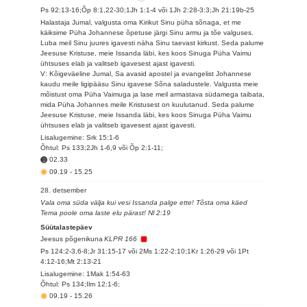
Ps 92:13-16;Õp 8:1,22-30;1Jh 1:1-4 või 1Jh 2:28-3:3;Jh 21:19b-25
Halastaja Jumal, valgusta oma Kirikut Sinu püha sõnaga, et me
käiksime Püha Johannese õpetuse järgi Sinu armu ja tõe valguses.
Luba meil Sinu juures igavesti näha Sinu taevast kirkust. Seda palume
Jeesuse Kristuse, meie Issanda läbi, kes koos Sinuga Püha Vaimu
ühtsuses elab ja valitseb igavesest ajast igavesti.
V: Kõigeväeline Jumal, Sa avasid apostel ja evangelist Johannese
kaudu meile ligipääsu Sinu igavese Sõna saladustele. Valgusta meie
mõistust oma Püha Vaimuga ja lase meil armastava südamega taibata,
mida Püha Johannes meile Kristusest on kuulutanud. Seda palume
Jeesuse Kristuse, meie Issanda läbi, kes koos Sinuga Püha Vaimu
ühtsuses elab ja valitseb igavesest ajast igavesti.
Lisalugemine: Srk 15:1-6
Õhtul: Ps 133;2Jh 1-6,9 või Õp 2:1-11;
02.33
09.19
-
15.25
28. detsember
Vala oma süda välja kui vesi Issanda palge ette! Tõsta oma käed
Tema poole oma laste elu pärast! Nl 2:19
Süütalastepäev
Jeesus põgenikuna
KLPR 166
Ps 124:2-3,6-8;Jr 31:15-17 või 2Ms 1:22-2:10;1Kr 1:26-29 või 1Pt
4:12-16;Mt 2:13-21
Lisalugemine: 1Mak 1:54-63
Õhtul: Ps 134;Ilm 12:1-6;
09.19
-
15.26