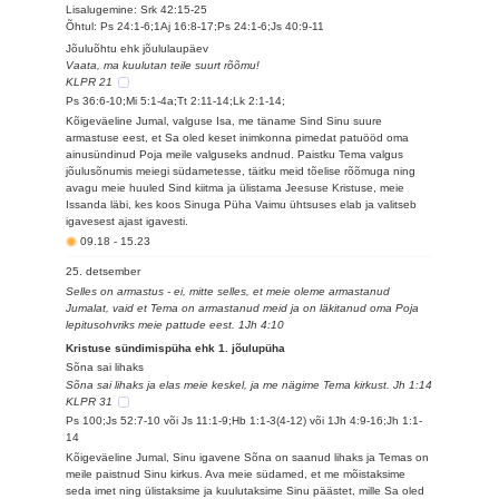
Lisalugemine: Srk 42:15-25
Õhtul: Ps 24:1-6;1Aj 16:8-17;Ps 24:1-6;Js 40:9-11
Jõuluõhtu ehk jõululaupäev
Vaata, ma kuulutan teile suurt rõõmu!
KLPR 21
Ps 36:6-10;Mi 5:1-4a;Tt 2:11-14;Lk 2:1-14;
Kõigeväeline Jumal, valguse Isa, me täname Sind Sinu suure
armastuse eest, et Sa oled keset inimkonna pimedat patuööd oma
ainusündinud Poja meile valguseks andnud. Paistku Tema valgus
jõulusõnumis meiegi südametesse, täitku meid tõelise rõõmuga ning
avagu meie huuled Sind kiitma ja ülistama Jeesuse Kristuse, meie
Issanda läbi, kes koos Sinuga Püha Vaimu ühtsuses elab ja valitseb
igavesest ajast igavesti.
09.18
-
15.23
25. detsember
Selles on armastus - ei, mitte selles, et meie oleme armastanud
Jumalat, vaid et Tema on armastanud meid ja on läkitanud oma Poja
lepitusohvriks meie pattude eest. 1Jh 4:10
Kristuse sündimispüha ehk 1. jõulupüha
Sõna sai lihaks
Sõna sai lihaks ja elas meie keskel, ja me nägime Tema kirkust. Jh 1:14
KLPR 31
Ps 100;Js 52:7-10 või Js 11:1-9;Hb 1:1-3(4-12) või 1Jh 4:9-16;Jh 1:1-
14
Kõigeväeline Jumal, Sinu igavene Sõna on saanud lihaks ja Temas on
meile paistnud Sinu kirkus. Ava meie südamed, et me mõistaksime
seda imet ning ülistaksime ja kuulutaksime Sinu päästet, mille Sa oled