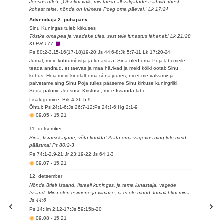
Jeesus ütleb: „Otsekui välk, mis taeva all välgatades sähvib ühest
kohast teise, nõnda on Inimese Poeg oma päeval.“ Lk 17:24
Advendiaja 2. pühapäev
Sinu Kuningas tuleb kirkuses
Tõstke oma pea ja vaadake üles, sest teie lunastus läheneb! Lk 21:28
KLPR 177
Ps 80:2-3,15-16(17-18)19-20;Js 44:6-8;Jk 5:7-11;Lk 17:20-24
Jumal, meie kohtumõistja ja lunastaja, Sina oled oma Poja läbi meile
teada andnud, et taevas ja maa hävivad ja meid kõiki ootab Sinu
kohus. Hoia meid kindlalt oma sõna juures, nii et me valvame ja
palvetame ning Sinu Poja tulles pääseme Sinu kirkuse kuningriiki.
Seda palume Jeesuse Kristuse, meie Issanda läbi.
Lisalugemine: Brk 4:36-5:9
Õhtul: Ps 24:1-6;Js 26:7-12;Ps 24:1-6;Hg 2:1-9
09.05
-
15.21
11. detsember
Sina, Iisraeli karjane, võta kuulda! Ärata oma vägevus ning tule meid
päästma! Ps 80:2-3
Ps 74:1-2,9-21;Jr 23:19-22;Js 64:1-3
09.07
-
15.21
12. detsember
Nõnda ütleb Issand, Iisraeli kuningas, ja tema lunastaja, vägede
Issand: Mina olen esimene ja viimane, ja ei ole muud Jumalat kui mina.
Js 44:6
Ps 14;Ilm 2:12-17;Js 59:15b-20
09.08
-
15.21