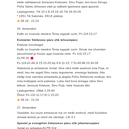
meile valmistanud Jeesuses Kristuses, Sinu Pojas, kes koos Sinuga
Püha Vaimu ühtsuses elab ja valitseb igavesest ajast igavesti.
Lisalugemine: Trk 10:1-9,15-16 või Trk 16:20-29
* 1951 Tiit Salumäe, EELK piiskop
09.18
-
15.23
26. detsember
Kallis on Issanda meelest Tema vagade surm. Ps 116:15,17
Esimärter Stefanose päev ehk tehvanipäev
Kristuse tunnistajad
Kallis on Issanda meelest Tema vagade surm. Sinule ma ohverdan
tänuohvreid ja hüüan appi Issanda nime. Ps 116:15,17
KLPR 35
Ps 119:41-48;Jr 15:15-20;Ap 6:8,11-15; 7:51-60;Mt 23:34-39
Halastuse ja armastuse Jumal, Sina oled meile saatnud oma Poja, et
meid, kes me sageli Sinu vastu tegutseme, enesega lepitada. Aita
meilgi oma vaenlasi armastada ja järgida Püha Stefanose eeskuju, kes
oma hukkajate eest palvetas. Luba meil koos temaga näha Sinu
kirkust. Jeesuse Kristuse, Sinu Poja, meie Issanda läbi.
Lisalugemine: 1Mak 1:29-40
Õhtul: Ps 132:11-17;Kl 1:15-20;
09.19
-
15.24
27. detsember
Vaadake, kui suure armastuse Isa on meile andnud: meid hüütakse
Jumala lasteks ja need me olemegi. 1Jh 3:1
Apostel ja evangelist Johannese päev ehk johannesepäev
Jumal on armastus
KLPR 314