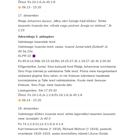
Õhtul: Ps 24:1-6;Js 45:1-8
09.13
-
15.20
17. detsember
Ristija Johannes lausus: „Mina olen hüüdja hääl kõrbes: Tehke
tasaseks Issanda tee, nõnda nagu prohvet Jesaja on ütelnud.“ Jh
1:23
Advendiaja 3. pühapäev
Valmistage Issandale teed
Valmistage Issanda teed; vaata, Issand Jumal tuleb jõuliselt! Js
40:3a,10a
KLPR 10
Ps 85:9-14;5Ms 18:15-19;Rm 16:25-27;Jh 1:19-27 või Jh 3:26-30
Kõigeväeline Jumal, Sina kutsusid kord Ristija Johannese tunnistama
Sinu Poja tulemist ja valmistama Talle teed. Pööra meie kangekaelsed
südamed järgima Sinu tahet, et me Kristuse tulemisest maailmale
tunnistaksime ja Talle teed valmistaksime. Kuule meid Jeesuse
Kristuse, Sinu Poja, meie Issanda läbi.
Lisalugemine: Srk 17:25-32
Õhtul: Ps 24:1-6;Js 1:2-9;Ps 24:1-6;Js 45:1-8
09.14
-
15.20
18. detsember
Valmistage kõrbes Issanda teed, tehke lagendikul maantee tasaseks
meie Jumalale! Js 40:3
Ps 74:1-2,9-21;Lk 3:1-6;Jr 4:1-4
Karl Immanuel Hesse († 1918), Richard Wühner († 1919), pastorid,
enamlaste 1918–1919. aasta terrorivõimu märtrid Lõuna–Eestis