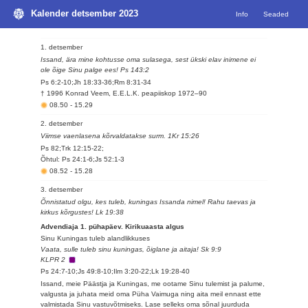
Kalender detsember 2023
Info
Seaded
1. detsember
Issand, ära mine kohtusse oma sulasega, sest ükski elav inimene ei
ole õige Sinu palge ees! Ps 143:2
Ps 6:2-10;Jh 18:33-36;Rm 8:31-34
† 1996 Konrad Veem, E.E.L.K. peapiiskop 1972–90
08.50
-
15.29
2. detsember
Viimse vaenlasena kõrvaldatakse surm. 1Kr 15:26
Ps 82;Trk 12:15-22;
Õhtul: Ps 24:1-6;Js 52:1-3
08.52
-
15.28
3. detsember
Õnnistatud olgu, kes tuleb, kuningas Issanda nimel! Rahu taevas ja
kirkus kõrgustes! Lk 19:38
Advendiaja 1. pühapäev. Kirikuaasta algus
Sinu Kuningas tuleb alandlikkuses
Vaata, sulle tuleb sinu kuningas, õiglane ja aitaja! Sk 9:9
KLPR 2
Ps 24:7-10;Js 49:8-10;Ilm 3:20-22;Lk 19:28-40
Issand, meie Päästja ja Kuningas, me ootame Sinu tulemist ja palume,
valgusta ja juhata meid oma Püha Vaimuga ning aita meil ennast ette
valmistada Sinu vastuvõtmiseks. Lase selleks oma sõnal juurduda