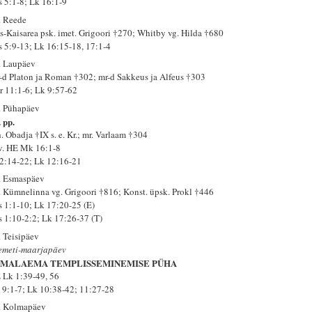
s 5:1-8; Lk 16:1-9
. Reede
s-Kaisarea psk. imet. Grigoori †270; Whitby vg. Hilda †680
s 5:9-13; Lk 16:15-18, 17:1-4
. Laupäev
-d Platon ja Roman †302; mr-d Sakkeus ja Alfeus †303
r 11:1-6; Lk 9:57-62
. Pühapäev
 pp.
. Obadja †IX s. e. Kr.; mr. Varlaam †304
 v. HE Mk 16:1-8
 2:14-22; Lk 12:16-21
. Esmaspäev
. Kümnelinna vg. Grigoori †816; Konst. üpsk. Prokl †446
s 1:1-10; Lk 17:20-25 (E)
s 1:10-2:2; Lk 17:26-37 (T)
. Teisipäev
emeti-maarjapäev
UMALAEMA TEMPLISSEMINEMISE PÜHA
 Lk 1:39-49, 56
 9:1-7; Lk 10:38-42; 11:27-28
. Kolmapäev