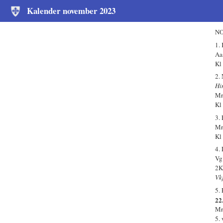
Kalender november 2023
NO
1.
Aa
Kl
2.
Hi
Mr
Kl
3.
Mr
Kl
4.
Vg
2K
Vk
5.
22.
Mr
5.