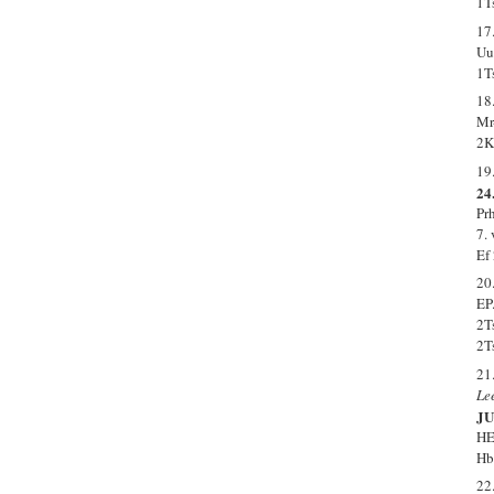
1T
17
Uu
1T
18
Mr
2K
19
24.
Prh
7.
Ef
20
EP
2T
2T
21
Le
J
HE
Hb
22