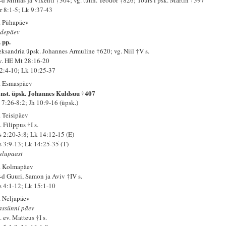
r 8:1-5; Lk 9:37-43
. Pühapäev
adepäev
 pp.
eksandria üpsk. Johannes Armuline †620; vg. Niil †V s.
 v. HE Mt 28:16-20
 2:4-10; Lk 10:25-37
. Esmaspäev
nst. üpsk. Johannes Kuldsuu †407
 7:26-8:2; Jh 10:9-16 (üpsk.)
. Teisipäev
 Filippus †I s.
s 2:20-3:8; Lk 14:12-15 (E)
s 3:9-13; Lk 14:25-35 (T)
ulupaast
. Kolmapäev
-d Guuri, Samon ja Aviv †IV s.
s 4:1-12; Lk 15:1-10
. Neljapäev
assünni päev
 ev. Matteus †I s.