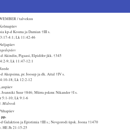
VEMBER / talvekuu
 Kolmapäev
sia kp-d Kosma ja Damian †III s.
 3:17-4:1; Lk 11:42-46
 Neljapäev
ngedepäev
-d Akindin, Pigaasi, Elpidifor jkk. †345
 4:2-9; Lk 11:47-12:1
 Reede
-d Akepsima, pr. Joosep ja dk. Aital †IV s.
 4:10-18; Lk 12:2-12
 Laupäev
. Joanniki Suur †846; Mürra pskmr. Nikander †I s.
r 5:1-10; Lk 9:1-6
j. Midrosk
 Pühapäev
 pp.
-d Galaktion ja Epistimia †III s.; Novgorodi üpsk. Joona †1470
 v. HE Jh 21:15-25