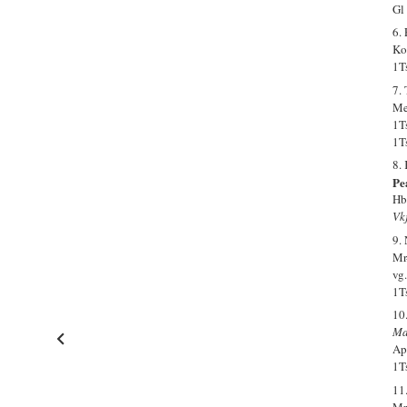
Gl
6.
Ko
1T
7.
Me
1T
1T
8.
Pe
Hb
Vkj
9.
Mr-
vg
1T
10
Ma
Ap-
1T
11
Mr