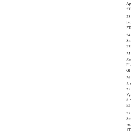
Ap.
2T
23
Ik
2T
24
Smr
2T
25
Ka
PL
Gl
26
1.
25.
Vg
8.
Ef
27
Sm
vg
1T