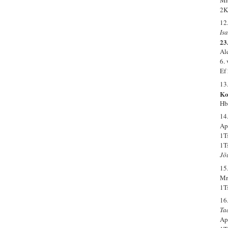
2K
12
Is
23.
Al
6.
Ef
13
Ko
Hb
14
Ap.
1T
1T
Jõ
15
Mr
1T
16
Ta
Ap.