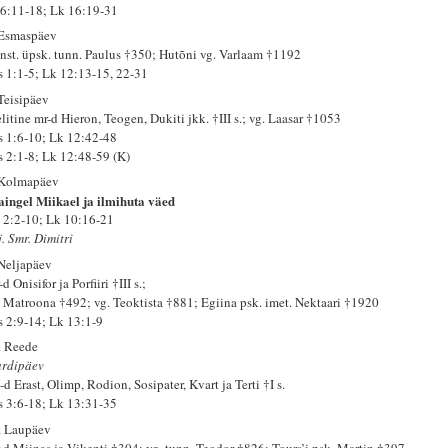
 6:11-18; Lk 16:19-31
 Esmaspäev
nst. üpsk. tunn. Paulus †350; Hutõni vg. Varlaam †1192
s 1:1-5; Lk 12:13-15, 22-31
 Teisipäev
litine mr-d Hieron, Teogen, Dukiti jkk. †III s.; vg. Laasar †1053
s 1:6-10; Lk 12:42-48
s 2:1-8; Lk 12:48-59 (K)
 Kolmapäev
aingel Miikael ja ilmihuta väed
 2:2-10; Lk 10:16-21
. Smr. Dimitri
 Neljapäev
d Onisifor ja Porfiiri †III s.;
. Matroona †492; vg. Teoktista †881; Egiina psk. imet. Nektaari †1920
s 2:9-14; Lk 13:1-9
. Reede
rdipäev
d Erast, Olimp, Rodion, Sosipater, Kvart ja Terti †I s.
s 3:6-18; Lk 13:31-35
. Laupäev
-d Miinas ja Vikenti †304; vg. tunn. Teodor †826; Tours’i psk. Martin †397