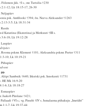
 Fiilemon jkk. †I s.; mr. Tsetsilia †230
s 2:1-12; Lk 18:15-17, 26-30
. Neljapäev
oonia psk. Amfilooki †394; õu. Neeva Aleksander †1263
s 2:13-3:5; Lk 18:31-34
. Reede
-d Katariina (Ekateriina) ja Merkuuri †III s.
s 3:6-18; Lk 19:12-28
. Laupäev
dripäev
. Rooma pskmr. Klement †101; Aleksandria pskmr. Peeter †311
 1:3-10; Lk 10:19-21
. Pühapäev
 advent
 pp.
. Aliipi Sambnik †640; Irkutski psk. Innokenti †1731
 v. HE Mk 16:9-20
 4:1-6; Lk 18:18-27
. Esmaspäev
r. Jaakob Pärslane †421;
. Pallaadi †VI s.; vg. Pinufri †IV s. Jumalaema pühakuju „Imetäht”
m 1:1-7; Lk 19:37-44