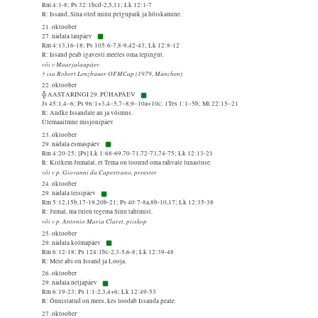
Rm 4:1-8; Ps 32:1bcd-2,5,11; Lk 12:1-7
R: Issand, Sina oled minu pelgupaik ja hõiskamine.
21. oktoober
27. nädala laupäev
Rm 4:13,16-18; Ps 105:6-7,8-9,42-43; Lk 12:8-12
R: Issand peab igavesti meeles oma lepingut.
või v Maarjalaupäev
† isa Robert Lenzbauer OFMCap (1979, München)
22. oktoober
╬ AASTARINGI 29. PÜHAPÄEV
Js 45:1,4–6; Ps 96:1+3,4–5,7–8,9–10a+10c; 1Tes 1:1–5b; Mt 22:15–21
R: Andke Issandale au ja võimus.
Ülemaailmne misjonipäev
23. oktoober
29. nädala esmaspäev
Rm 4:20-25; [Ps] Lk 1:68-69,70-71,72-73,74-75; Lk 12:13-21
R: Kiitkem Jumalat, et Tema on toonud oma rahvale lunastuse.
või v p. Giovanni da Capestrano, preester
24. oktoober
29. nädala teisipäev
Rm 5:12,15b,17-19,20b-21; Ps 40:7-8a,8b-10,17; Lk 12:35-38
R: Jumal, ma tulen tegema Sinu tahtmist.
või v p. Antonio Maria Claret, piiskop
25. oktoober
29. nädala kolmapäev
Rm 6:12-18; Ps 124:1bc-2,3-5,6-8; Lk 12:39-48
R: Meie abi on Issand ja Looja.
26. oktoober
29. nädala neljapäev
Rm 6:19-23; Ps 1:1-2,3,4+6; Lk 12:49-53
R: Õnnistatud on mees, kes loodab Issanda peale.
27. oktoober