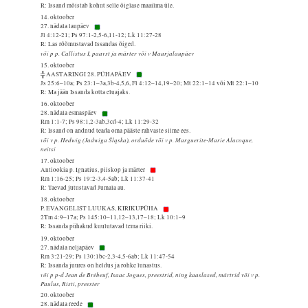
R: Issand mõistab kohut selle õiglase maailma üle.
14. oktoober
27. nädala laupäev
Jl 4:12-21; Ps 97:1-2,5-6,11-12; Lk 11:27-28
R: Las rõõmustavad Issandas õiged.
või p p. Callistus I, paavst ja märter või v Maarjalaupäev
15. oktoober
╬ AASTARINGI 28. PÜHAPÄEV
Js 25:6–10a; Ps 23:1–3a,3b-4,5,6, Fl 4:12–14,19–20; Mt 22:1–14 või Mt 22:1–10
R: Ma jään Issanda kotta eluajaks.
16. oktoober
28. nädala esmaspäev
Rm 1:1-7; Ps 98:1,2-3ab,3cd-4; Lk 11:29-32
R: Issand on andnud teada oma pääste rahvaste silme ees.
või v p. Hedwig (Jadwiga Śląska), orduõde või v p. Marguerite-Marie Alacoque,
neitsi
17. oktoober
Antiookia p. Ignatius, piiskop ja märter
Rm 1:16-25; Ps 19:2-3,4-5ab; Lk 11:37-41
R: Taevad jutustavad Jumala au.
18. oktoober
P. EVANGELIST LUUKAS, KIRIKUPÜHA
2Tm 4:9–17a; Ps 145:10–11,12–13,17–18; Lk 10:1–9
R: Issanda pühakud kuulutavad tema riiki.
19. oktoober
27. nädala neljapäev
Rm 3:21-29; Ps 130:1bc-2,3-4,5-6ab; Lk 11:47-54
R: Issanda juures on heldus ja rohke lunastus.
või p p-d Jean de Brébeuf, Isaac Jogues, preestrid, ning kaaslased, märtrid või v p.
Paulus, Risti, preester
20. oktoober
28. nädala reede