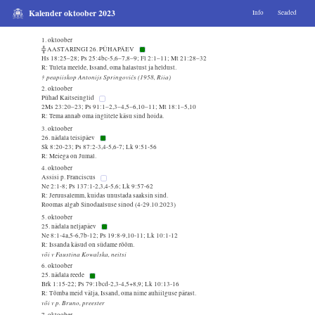
Kalender oktoober 2023
Info
Seaded
1. oktoober
╬ AASTARINGI 26. PÜHAPÄEV
Hs 18:25–28; Ps 25:4bc-5,6–7,8–9; Fl 2:1–11; Mt 21:28–32
R: Tuleta meelde, Issand, oma halastust ja heldust.
† peapiiskop Antonijs Springovičs (1958, Riia)
2. oktoober
Pühad Kaitseinglid
2Ms 23:20–23; Ps 91:1–2,3–4,5–6,10–11; Mt 18:1–5,10
R: Tema annab oma inglitele käsu sind hoida.
3. oktoober
26. nädala teisipäev
Sk 8:20-23; Ps 87:2-3,4-5,6-7; Lk 9:51-56
R: Meiega on Jumal.
4. oktoober
Assisi p. Franciscus
Ne 2:1-8; Ps 137:1-2,3,4-5,6; Lk 9:57-62
R: Jeruusalemm, kuidas unustada saaksin sind.
Roomas algab Sinodaalsuse sinod (4-29.10.2023)
5. oktoober
25. nädala neljapäev
Ne 8:1-4a,5-6,7b-12; Ps 19:8-9,10-11; Lk 10:1-12
R: Issanda käsud on südame rõõm.
või v Faustina Kowalska, neitsi
6. oktoober
25. nädala reede
Brk 1:15-22; Ps 79:1bcd-2,3-4,5+8,9; Lk 10:13-16
R: Tõmba meid välja, Issand, oma nime auhiilguse pärast.
või v p. Bruno, preester
7. oktoober