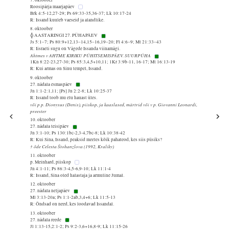
Roosipärja maarjapäev
Brk 4:5-12,27-29; Ps 69:33-35,36-37; Lk 10:17-24
R: Issand kuuleb vaeseid ja alandlike.
8. oktoober
╬ AASTARINGI 27. PÜHAPÄEV
Js 5:1–7; Ps 80:9+12,13–14,15–16,19–20; Fl 4:6–9; Mt 21:33–43
R: Iisraeli sugu on Vägede Issanda viinamägi.
Ahtmes v AHTME KIRIKU PÜHITSEMISPÄEV. SUURPÜHA
1Kn 8:22-23,27-30; Ps 85:3,4,5+10,11; 1Kr 3:9b-11, 16-17; Mt 16:13-19
R: Kui armas on Sinu tempel, Issand.
9. oktoober
27. nädala esmaspäev
Jn 1:1-2:1,11; [Ps] Jn 2:2-8; Lk 10:25-37
R: Issand toob mu elu hauast üles.
või p p. Dionysus (Denis), piiskop, ja kaaslased, märtrid või v p. Giovanni Leonardi,
preester
10. oktoober
27. nädala teisipäev
Jn 3:1-10; Ps 130:1bc-2,3-4,7bc-8; Lk 10:38-42
R: Kui Sina, Issand, peaksid meeles kõik pahateod, kes siis püsiks?
† õde Celesta Štohanzlova (1992, Kraliky)
11. oktoober
p. Meinhard, piiskop
Jn 4:1-11; Ps 86:3-4,5-6,9-10; Lk 11:1-4
R: Issand, Sina oled halastaja ja armuline Jumal.
12. oktoober
27. nädala neljapäev
Ml 3:13-20a; Ps 1:1-2ab,3,4+6; Lk 11:5-13
R: Õndsad on need, kes loodavad Issandal.
13. oktoober
27. nädala reede
Jl 1:13-15,2:1-2; Ps 9:2-3,6+16,8-9; Lk 11:15-26