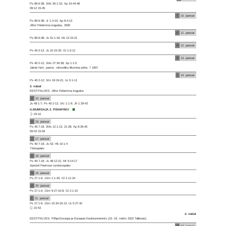
Ps 89:6-38; 1Ms 35:1-15; Ap 10:44-48
09:12 15:45
T
10. jaanuar
Ps 89:6-38; Jr 1:4-10; Ap 8:4-13
Jõhvi Petlemma kogudus, 2000
K
11. jaanuar
Ps 89:6-38; Js 51:1-16; Mt 12:15-21
N
12. jaanuar
Ps 40:2-12; Js 22:15-25; Gl 1:6-12
R
13. jaanuar
Ps 40:2-12; 1Ms 27:30-38; Ap 1:1-5
Jakob Hurt, pastor, rahvusliku liikumise juhte, † 1907
L
14. jaanuar
Ps 40:2-12; 1Kn 19:19-21; Lk 5:1-11
3. nädal
EESTPALVES: Jõhvi Petlemma kogudus
P
15. jaanuar
Js 49:1-7; Ps 40:2-12; 1Kr 1:1-9; Jh 1:29-42
ILMUMISAJA 2. PÜHAPÄEV
04:10
E
16. jaanuar
Ps 40:7-18; 2Ms 12:1-13, 21-28; Ap 8:26-40
09:03 15:59
T
17. jaanuar
Ps 40:7-18; Js 53; Hb 10:1-4
Tõnisepäev
K
18. jaanuar
Ps 40:7-18; Js 48:12-21; Mt 9:14-17
Apostel Peetruse tunnistuspäev
N
19. jaanuar
Ps 27:1-6; 1Sm 1:1-20; Gl 1:11-24
R
20. jaanuar
Ps 27:1-6; 1Sm 9:27-10:8; Gl 2:1-10
L
21. jaanuar
Ps 27:1-6; 1Sm 15:34-16:13; Lk 5:27-32
22:53
4. nädal
EESTPALVES: Põhja-Euroopa ja Euraasia Keskkonverents (15.-19. märts 2022 Tallinnas)
P
22. jaanuar