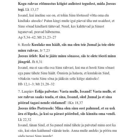
Kogu rahvas rõõmustus kõigist aulistest tegudest, mida Jeesus
tegi.
Lk 13,17
Issand, kui imeline see on, et tohin Sinu tõotused võtta oma elu
kindlaks aluseks! Palun kingi mulle igal päeval üha uut usaldust, et
Sinu sõnad kindlasti täituvad. Need, kes kahtlevad ja Sinust
taganevad, peavad häbenema.
Ap 5,34–42; Mt 21,23–27
6. Reede
Kuulake mu häält, siis ma olen teie Jumal ja teie olete
minu rahvas.
Jr 7,23
Jeesus ütleb: Kui te jääte minu sõnasse, siis te olete tõesti minu
jüngrid.
Jh 8,31
Issand, ma ei saa olla osa Sinu rahvast, kui ma ei hooli Sinu sõnast
ega pane tähele Sinu häält. Õnnista ja halasta, et kuulaksin Sind,
võtaksin vastu Sinu sõna ja jääksin selle külge alatiseks!
Hb 12,1–3; Mt 21,28–32
7. Laupäev
Eelija palvetas: Vasta mulle, Issand! Vasta mulle, et
see rahvas saaks teada, et sina, Issand, oled Jumal ja et sina
pöörad tagasi nende südamed!
1Kn 18,37
Jeesus ütles Peetrusele: Mina olen sinu eest palunud, et su usk
ära ei lõpeks, ja kui sa pärast pöördud, siis kinnita oma vendi.
Lk 22,32
Issand, tänan Sind, et Sa paned mind tähele ja palvetad minu eest ka
siis, kui olen kaldunud väärale teele. Anna mulle andeks ja pööra mu
süda tagasi Sinu juurde!