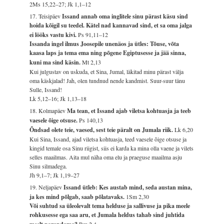
2Ms 15,22–27; Jk 1,1–12
17. Teisipäev
Issand annab oma inglitele sinu pärast käsu sind
hoida kõigil su teedel. Kätel nad kannavad sind, et sa oma jalga
ei lööks vastu kivi.
Ps 91,11–12
Issanda ingel ilmus Joosepile unenäos ja ütles: Tõuse, võta
kaasa laps ja tema ema ning põgene Egiptusesse ja jää sinna,
kuni ma sind käsin.
Mt 2,13
Kui julgustav on uskuda, et Sina, Jumal, läkitad minu pärast välja
oma käskjalad! Jah, olen tundnud nende kandmist. Suur-suur tänu
Sulle, Issand!
Lk 5,12–16; Jk 1,13–18
18. Kolmapäev
Ma tean, et Issand ajab viletsa kohtuasja ja teeb
vaesele õige otsuse.
Ps 140,13
Õndsad olete teie, vaesed, sest teie päralt on Jumala riik.
Lk 6,20
Kui Sina, Issand, ajad viletsa kohtuasja, teed vaesele õige otsuse ja
kingid temale osa Sinu riigist, siis ei karda ka mina olla vaene ja vilets
selles maailmas. Aita mul näha oma elu ja praeguse maailma asju
Sinu silmadega.
Jh 9,1–7; Jk 1,19–27
19. Neljapäev
Issand ütleb: Kes austab mind, seda austan mina,
ja kes mind põlgab, saab põlatavaks.
1Sm 2,30
Või suhtud sa üleolevalt tema helduse ja sallivuse ja pika meele
rohkusesse ega saa aru, et Jumala heldus tahab sind juhtida
Rm 2,4