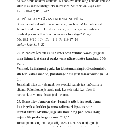
hakkab sinus nähtavale tulema. Ka enesevalitsus ning ustavus antakse
sulle ja sa saad teistsuguseks inimeseks. Selliseid on väga vaja!
Lk 13,10–17; Jk 3,1–12
20. PÜHAPÄEV PÄRAST KOLMAINUPÜHA
Tema on andnud sulle teada, inimene, mis hea on! Ja mida nõuab
Issand sinult muud, kui et sa teeksid, mis on õige, armastaksid
osadust ja käiksid hoolsasti ühes oma Jumalaga?
Mi 6,8
Mk 10,2–9(10–16); 1Ts 4,1–8; Ps 119,17–24
Jutlus: 1Ms 8,18–22
22. Pühapäev
Ära vihka südames oma venda! Noomi julgesti
oma ligimest, et sina ei peaks tema pärast pattu kandma.
3Ms
19,17
Vennad, kui inimest peaks ka tabatama mingilt üleastumiselt,
siis teie, vaimusaanud, parandage niisugust tasase vaimuga.
Gl
6,1
Jumal, nii väga on vaja neid, kes oleksid valmis teisi mõistma ja
aitama. Palun kutsu ja saada meie keskele neid, kes oleksid
kannatlikult valmis abivajajaid toetama.
23. Esmaspäev
Tema on elav Jumal ja püsib igavesti. Tema
kuningriik ei hukku ja tema valitsus ei lõpe.
Tn 6,27
Jumal alistas Kristuse jalge alla kõik ning pani tema kõigi
asjade üle peaks kogudusele.
Ef 1,22
Jumal, palun kingi mulle ja kõigile Su lastele see usujulgus ja -