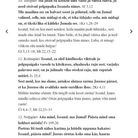
10. Teisipäev
Ma jätan su keskele alles vaese ja viletsa rahva, ja
need otsivad pelgupaika Issanda nimes.
Sf 3,12
Mis maailma ees on halvast soost ja põlatud, selle on Jumal
valinud, selle, mis midagi ei ole, et teha tühjaks seda, mis midagi
on, et ükski liha ei kiitleks Jumala ees.
1Kr 1,28–29
Issand, Sul on hea meel nendest, keda maailm peab tühisteks, sest
nende elus leiad Sa ruumi. Tänu Sulle, et Sa jätad viletsa alles ja teed
suureks need, kes otsivad pelgupaika Sinu nimes. Luba, et minagi
võiksin olla nende hulgas!
Gl 5,13–18; Mt 22,15–22
11. Kolmapäev
Issand, sa oled kindluseks viletsale ja
pelgupaigaks vaesele ta kitsikuses, ulualuseks raju eest, varjuks
palavuse eest; on ju julmade viha otsekui raju, mis raputab
müüri.
Js 25,4
Sest meid, kes me elame, antakse alatasa surma Jeesuse pärast,
et ka Jeesuse elu avalduks meie surelikus ihus.
2Kr 4,11
Milline imeline sõnum: Elu tungib esile keset surma! Issand, haara
mindki sellesse ellu! Otsin pelgupaika Sinu juures, palun võta mind
vastu!
Ül 8,4–7; Mt 22,23–33
12. Neljapäev
Aita mind, Issand, mu Jumal! Päästa mind oma
heldust mööda!
Ps 109,26
Peetrus lõi tuult nähes kartma ja hüüdis uppuma hakates:
Issand, päästa mind! Jeesus sirutas kohe oma käe, haaras