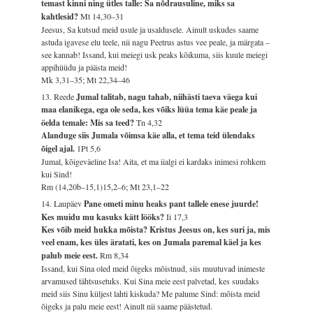
temast kinni ning ütles talle: Sa nõdrausuline, miks sa
kahtlesid?
Mt 14,30–31
Jeesus, Sa kutsud meid usule ja usaldusele. Ainult uskudes saame
astuda igavese elu teele, nii nagu Peetrus astus vee peale, ja märgata –
see kannab! Issand, kui meiegi usk peaks kõikuma, siis kuule meiegi
appihüüdu ja päästa meid!
Mk 3,31–35; Mt 22,34–46
13. Reede
Jumal talitab, nagu tahab, niihästi taeva väega kui
maa elanikega, ega ole seda, kes võiks lüüa tema käe peale ja
öelda temale: Mis sa teed?
Tn 4,32
Alanduge siis Jumala võimsa käe alla, et tema teid ülendaks
õigel ajal.
1Pt 5,6
Jumal, kõigeväeline Isa! Aita, et ma iialgi ei kardaks inimesi rohkem
kui Sind!
Rm (14,20b–15,1)15,2–6; Mt 23,1–22
14. Laupäev
Pane ometi minu heaks pant tallele enese juurde!
Kes muidu mu kasuks kätt lööks?
Ii 17,3
Kes võib meid hukka mõista? Kristus Jeesus on, kes suri ja, mis
veel enam, kes üles äratati, kes on Jumala paremal käel ja kes
palub meie eest.
Rm 8,34
Issand, kui Sina oled meid õigeks mõistnud, siis muutuvad inimeste
arvamused tähtsusetuks. Kui Sina meie eest palvetad, kes suudaks
meid siis Sinu küljest lahti kiskuda? Me palume Sind: mõista meid
õigeks ja palu meie eest! Ainult nii saame päästetud.