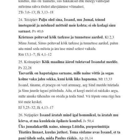
kindlus, mis oli Taanielis, siis hakkaksid ehk meiegi valitsejad
mõistma rahva tõelist allesjäämise võimalust.
2Ts 3,6–13; Jk 3,13–18
24. Teisipäev
Palju oled sina, Issand, mu Jumal, teinud
imetegusid ja mõelnud mõtteid meie kohta; ei ole kedagi sinu
sarnast.
Ps 40,6
Kristuses peituvad kõik tarkuse ja tunnetuse aarded.
Kl 2,3
Minu Jumal, Sinus peituvad kõik tarkuse ja tunnetuse aarded, palun
aita mind seda mõista ja ära lase mind sellest vaikida.
Rm 13,1–7; Jk 4,1–12
25. Kolmapäev
Kõik maailma ääred tuletavad Issandat meelde.
Ps 22,28
Taevariik on haputaigna sarnane, mille naine võttis ja segas
kolme vaka jahu sekka, kuni kõik läks hapnema.
Mt 13,33
Issand, täname, et praegu on veel armuaeg, aeg Sind meelde tuletada
ja Sinu juurde tagasi pöörduda. Aita, et keegi meist ei raiskaks aega,
mille ainuke tähendus on otsida ja leida Sind. Vii lõpule oma riigi hea
töö meie keskel.
Ef 5,25–32; Jk 4,13–17
26. Neljapäev
Issand äratab mind igal hommikul, ta äratab mu
kõrva, et ma kuuleksin õpilaste kombel.
Js 50,4
Üks jumalakartlik naine, nimega Lüüdia, purpurimüüja
Tüatiira linnast, kuulas jutlust. Tema südame avas Issand, et ta
pani tähele seda, mida Paulus rääkis.
Ap 16,14