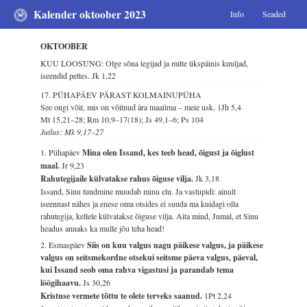
Kalender oktoober 2023
Info
Seaded
OKTOOBER
KUU LOOSUNG: Olge sõna tegijad ja mitte ükspäinis kuuljad,
iseendid pettes.
Jk 1,22
17. PÜHAPÄEV PÄRAST KOLMAINUPÜHA
See ongi võit, mis on võitnud ära maailma – meie usk.
1Jh 5,4
Mt 15,21–28; Rm 10,9–17(18); Js 49,1–6; Ps 104
Jutlus: Mk 9,17–27
1. Pühapäev
Mina olen Issand, kes teeb head, õigust ja õiglust
maal.
Jr 9,23
Rahutegijaile külvatakse rahus õiguse vilja.
Jk 3,18
Issand, Sinu tundmine muudab minu elu. Ja vastupidi: ainult
iseennast nähes ja enese oma otsides ei suuda ma kuidagi olla
rahutegija, kellele külvatakse õiguse vilja. Aita mind, Jumal, et Sinu
headus annaks ka mulle jõu teha head!
2. Esmaspäev
Siis on kuu valgus nagu päikese valgus, ja päikese
valgus on seitsmekordne otsekui seitsme päeva valgus, päeval,
kui Issand seob oma rahva vigastusi ja parandab tema
löögihaavu.
Js 30,26
Kristuse vermete tõttu te olete terveks saanud.
1Pt 2,24