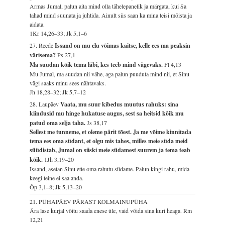
Armas Jumal, palun aita mind olla tähelepanelik ja märgata, kui Sa
tahad mind suunata ja juhtida. Ainult siis saan ka mina teisi mõista ja
aidata.
1Kr 14,26–33; Jk 5,1–6
27. Reede
Issand on mu elu võimas kaitse, kelle ees ma peaksin
värisema?
Ps 27,1
Ma suudan kõik tema läbi, kes teeb mind vägevaks.
Fl 4,13
Mu Jumal, ma suudan nii vähe, aga palun puuduta mind nii, et Sinu
vägi saaks minu sees nähtavaks.
Jh 18,28–32; Jk 5,7–12
28. Laupäev
Vaata, mu suur kibedus muutus rahuks: sina
kiindusid mu hinge hukatuse augus, sest sa heitsid kõik mu
patud oma selja taha.
Js 38,17
Sellest me tunneme, et oleme pärit tõest. Ja me võime kinnitada
tema ees oma südant, et olgu mis tahes, milles meie süda meid
süüdistab, Jumal on siiski meie südamest suurem ja tema teab
kõik.
1Jh 3,19–20
Issand, asetan Sinu ette oma rahutu südame. Palun kingi rahu, mida
keegi teine ei saa anda.
Õp 3,1–8; Jk 5,13–20
21. PÜHAPÄEV PÄRAST KOLMAINUPÜHA
Ära lase kurjal võitu saada enese üle, vaid võida sina kuri heaga.
Rm
12,21