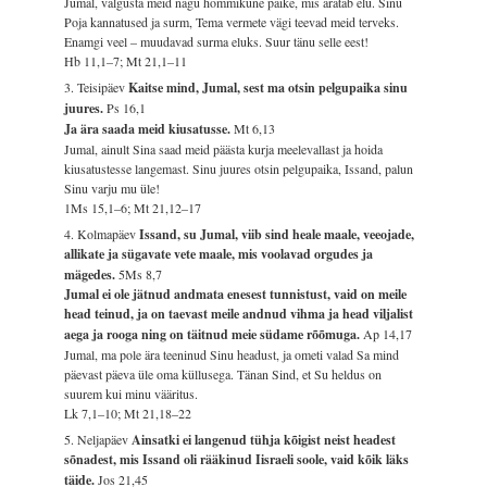
Jumal, valgusta meid nagu hommikune päike, mis äratab elu. Sinu
Poja kannatused ja surm, Tema vermete vägi teevad meid terveks.
Enamgi veel – muudavad surma eluks. Suur tänu selle eest!
Hb 11,1–7; Mt 21,1–11
3. Teisipäev
Kaitse mind, Jumal, sest ma otsin pelgupaika sinu
juures.
Ps 16,1
Ja ära saada meid kiusatusse.
Mt 6,13
Jumal, ainult Sina saad meid päästa kurja meelevallast ja hoida
kiusatustesse langemast. Sinu juures otsin pelgupaika, Issand, palun
Sinu varju mu üle!
1Ms 15,1–6; Mt 21,12–17
4. Kolmapäev
Issand, su Jumal, viib sind heale maale, veeojade,
allikate ja sügavate vete maale, mis voolavad orgudes ja
mägedes.
5Ms 8,7
Jumal ei ole jätnud andmata enesest tunnistust, vaid on meile
head teinud, ja on taevast meile andnud vihma ja head viljalist
aega ja rooga ning on täitnud meie südame rõõmuga.
Ap 14,17
Jumal, ma pole ära teeninud Sinu headust, ja ometi valad Sa mind
päevast päeva üle oma küllusega. Tänan Sind, et Su heldus on
suurem kui minu vääritus.
Lk 7,1–10; Mt 21,18–22
5. Neljapäev
Ainsatki ei langenud tühja kõigist neist headest
sõnadest, mis Issand oli rääkinud Iisraeli soole, vaid kõik läks
täide.
Jos 21,45