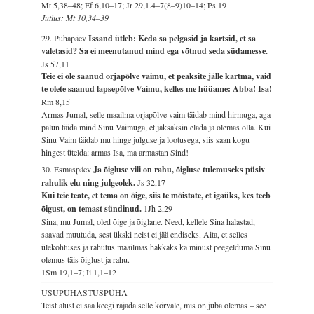
Mt 5,38–48; Ef 6,10–17; Jr 29,1.4–7(8–9)10–14; Ps 19
Jutlus: Mt 10,34–39
29. Pühapäev
Issand ütleb: Keda sa pelgasid ja kartsid, et sa
valetasid? Sa ei meenutanud mind ega võtnud seda südamesse.
Js 57,11
Teie ei ole saanud orjapõlve vaimu, et peaksite jälle kartma, vaid
te olete saanud lapsepõlve Vaimu, kelles me hüüame: Abba! Isa!
Rm 8,15
Armas Jumal, selle maailma orjapõlve vaim täidab mind hirmuga, aga
palun täida mind Sinu Vaimuga, et jaksaksin elada ja olemas olla. Kui
Sinu Vaim täidab mu hinge julguse ja lootusega, siis saan kogu
hingest ütelda: armas Isa, ma armastan Sind!
30. Esmaspäev
Ja õigluse vili on rahu, õigluse tulemuseks püsiv
rahulik elu ning julgeolek.
Js 32,17
Kui teie teate, et tema on õige, siis te mõistate, et igaüks, kes teeb
õigust, on temast sündinud.
1Jh 2,29
Sina, mu Jumal, oled õige ja õiglane. Need, kellele Sina halastad,
saavad muutuda, sest ükski neist ei jää endiseks. Aita, et selles
ülekohtuses ja rahutus maailmas hakkaks ka minust peegelduma Sinu
olemus täis õiglust ja rahu.
1Sm 19,1–7; Ii 1,1–12
USUPUHASTUSPÜHA
Teist alust ei saa keegi rajada selle kõrvale, mis on juba olemas – see