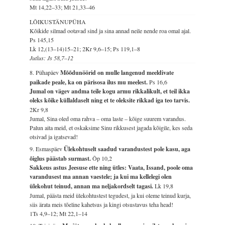
Mt 14,22–33; Mt 21,33–46
LÕIKUSTÄNUPÜHA
Kõikide silmad ootavad sind ja sina annad neile nende roa omal ajal.
Ps 145,15
Lk 12,(13–14)15–21; 2Kr 9,6–15; Ps 119,1–8
Jutlus: Js 58,7–12
8. Pühapäev
Mõõdunöörid on mulle langenud meeldivate
paikade peale, ka on pärisosa ilus mu meelest.
Ps 16,6
Jumal on vägev andma teile kogu armu rikkalikult, et teil ikka
oleks kõike küllaldaselt ning et te oleksite rikkad iga teo tarvis.
2Kr 9,8
Jumal, Sina oled oma rahva – oma laste – kõige suurem varandus.
Palun aita meid, et oskaksime Sinu rikkusest jagada kõigile, kes seda
otsivad ja igatsevad!
9. Esmaspäev
Ülekohtuselt saadud varandustest pole kasu, aga
õiglus päästab surmast.
Õp 10,2
Sakkeus astus Jeesuse ette ning ütles: Vaata, Issand, poole oma
varandusest ma annan vaestele; ja kui ma kellelegi olen
ülekohut teinud, annan ma neljakordselt tagasi.
Lk 19,8
Jumal, päästa meid ülekohtustest tegudest, ja kui oleme teinud kurja,
siis ärata meis tõeline kahetsus ja kingi otsustavus teha head!
1Ts 4,9–12; Mt 22,1–14