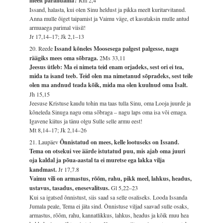
meelt parandama?
Issand, halasta, kui olen Sinu heldust ja pikka meelt kuritarvitanud.
Anna mulle õiget taipamist ja Vaimu väge, et kasutaksin mulle antud
armuaega parimal viisil!
Jr 17,14–17; Jk 2,1–13
20. Reede
Issand kõneles Moosesega palgest palgesse, nagu
räägiks mees oma sõbraga.
2Ms 33,11
Jeesus ütleb: Ma ei nimeta teid enam orjadeks, sest ori ei tea,
mida ta isand teeb. Teid olen ma nimetanud sõpradeks, sest teile
olen ma andnud teada kõik, mida ma olen kuulnud oma Isalt.
Jh 15,15
Jeesuse Kristuse kaudu tohin ma taas tulla Sinu, oma Looja juurde ja
kõneleda Sinuga nagu oma sõbraga – nagu laps oma isa või emaga.
Igavene kiitus ja tänu olgu Sulle selle armu eest!
Mt 8,14–17; Jk 2,14–26
21. Laupäev
Õnnistatud on mees, kelle lootuseks on Issand.
Tema on otsekui vee äärde istutatud puu, mis ajab oma juuri
oja kaldal ja põua-aastal ta ei muretse ega lakka vilja
kandmast.
Jr 17,7.8
Vaimu vili on armastus, rõõm, rahu, pikk meel, lahkus, headus,
ustavus, tasadus, enesevalitsus.
Gl 5,22–23
Kui sa igatsed õnnistust, siis saad sa selle osaliseks. Looda Issanda
Jumala peale, Tema ei jäta sind. Õnnistuse viljad saavad sulle osaks,
armastus, rõõm, rahu, kannatlikkus, lahkus, headus ja kõik muu hea