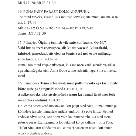
Mt 5,17–20; Mt 23,23–39
19. PÜHAPÄEV PÄRAST KOLMAINUPÜHA
Tee mind terveks, Issand, siis ma saan terveks; aita mind, siis ma saan
abi.
Jr 17,14
Mk 2,1–12; Jk 5,13–16; 2Ms 34,4–10; Ps 119,9–16
Jutlus: Mk 1,32–39
15. Pühapäev
Õiglane tunneb viletsate kohtuasja.
Õp 29,7
Vaid kui sa teed võõruspeo, siis kutsu vaeseid, küürakaid,
jalutuid, pimedaid, siis oled sa õnnis, sest neil ei ole millegagi
sulle tasuda.
Lk 14,13–14
Jumal, too mind välja olukorrast, kus ma näen vaid iseenda vajadusi
ega taha märgata teisi. Anna jõudu armastada nii, nagu Sina armastad
meid.
16. Esmaspäev
Tema ei tee meile meie pattu mööda ega tasu meile
kätte meie pahategusid mööda.
Ps 103,10
Andke andeks üksteisele, nõnda nagu ka Jumal Kristuses teile
on andeks andnud.
Ef 4,32
Oh, et ma ometi kord mõistaksin, kui palju oled Sina, Jumal, mulle ja
kõikidele teistele inimestele andeks andnud! Sa pole lihtsalt öelnud
andeksandvat sõna, sest sõnu võib ka inimene teha. Sa oled meie,
patuste pärast kannatanud ja loovutanud kõige kallima – oma Poja.
Täitku Sinu arm nõnda mu elu, et ma ei saa enam teisiti, kui annan
oma võlglastele andeks.