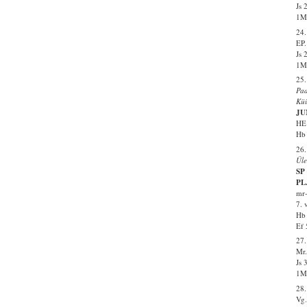
Js 
1Ms
24.
EP.
Js 
1Ms
25.
Pa
Küü
JU
HE 
Hb 
26.
Üle
SP 
PL.
mr-
7. 
Hb 
Ef 
27
Mr.
Js 
1Ms
28.
Vg.