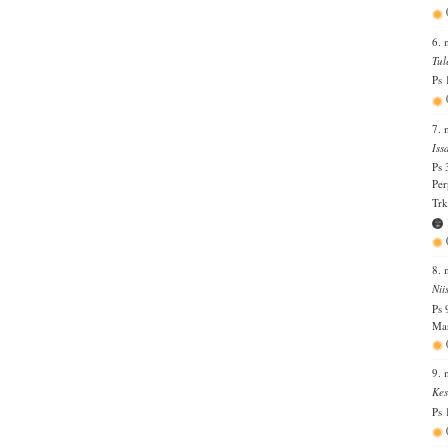
6. 
Tul
Ps 
7. 
Iss
Ps 
Per
Trk
8. 
Nii
Ps 
Mar
9. 
Kes
Ps 