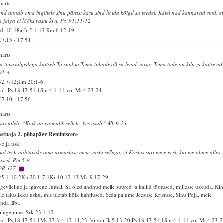
märts
and annab oma inglitele sinu pärast käsu sind hoida kõigil su teedel. Kätel nad kannavad sind, et
 jalga ei lööks vastu kivi. Ps. 91:11-12
31:10-18a;Jr 2:1-13;Rm 6:12-19
07.13
-
17.54
märts
 tiivasulgedega kaitseb Ta sind ja Tema tiibade all sa leiad varju; Tema tõde on kilp ja kaitsevall
91:4
42:7-12;Ilm 20:1-6;
ul: Ps 18:47-51;1Sm 4:1-11 või Mt 4:23-24
07.10
-
17.56
märts
sus ütleb: "Kõik on võimalik sellele, kes usub." Mk 9:23
stuaja 2. pühapäev Reminiscere
ve ja usk
al teeb nähtavaks oma armastuse meie vastu sellega, et Kristus suri meie eest, kui me olime alles
used. Rm 5:8
PR 327
25:1-10;2Kn 20:1-7;1Kr 10:12-13;Mk 9:17-29
geväeline ja igavene Jumal, Sa oled andnud meile suured ja kallid tõotused, millesse uskuda. Kin
le täiuslikku usku, mis ületab kõik kahtlused. Seda palume Jeesuse Kristuse, Sinu Poja, meie
anda läbi.
alugemine: Srk 23:1-12
ul: Ps 18:47-51;1Ms 37:3-4,12-14,23-36 või Jk 5:13-20;Ps 18:47-51;1Sm 4:1-11 või Mt 4:23-