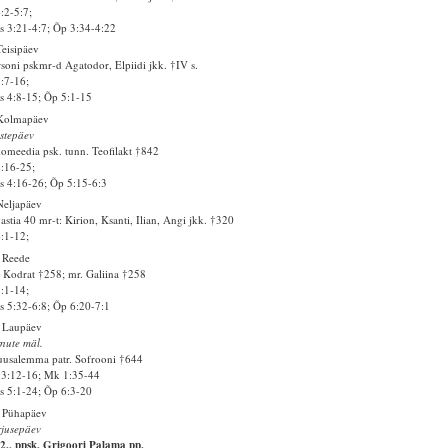
4:2-5:7;
 3:21-4:7; Õp 3:34-4:22
Teisipäev
soni pskmr-d Agatodor, Elpiidi jkk. †IV s.
5:7-16;
 4:8-15; Õp 5:1-15
 Kolmapäev
stepäev
omeedia psk. tunn. Teofilakt †842
5:16-25;
 4:16-26; Õp 5:15-6:3
Neljapäev
astia 40 mr-t: Kirion, Ksanti, Ilian, Angi jkk. †320
6:1-12;
 Reede
 Kodrat †258; mr. Galiina †258
7:1-14;
 5:32-6:8; Õp 6:20-7:1
 Laupäev
nute mäl.
uusalemma patr. Sofrooni †644
3:12-16; Mk 1:35-44
 5:1-24; Õp 6:3-20
 Pühapäev
jusepäev
2., ppsk. Grigoori Palama pp.