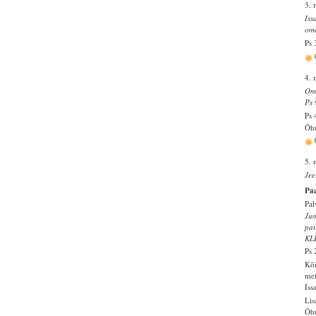
3. 
Iss
oma
Ps 
4. 
Oma
Ps 
Ps 
Õht
5. 
Jee
Paa
Pal
Jum
pat
KL
Ps 
Kõi
mei
Iss
Lis
Õht