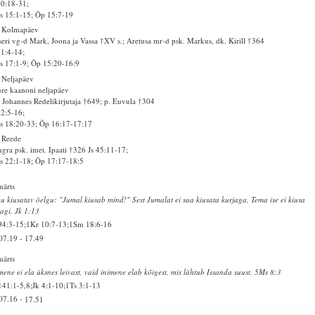
40:18-31;
 15:1-15; Õp 15:7-19
. Kolmapäev
seri vg-d Mark, Joona ja Vassa †XV s.; Aretusa mr-d psk. Markus, dk. Kirill †364
41:4-14;
 17:1-9; Õp 15:20-16:9
 Neljapäev
re kaanoni neljapäev
 Johannes Redelikirjutaja †649; p. Euvula †304
42:5-16;
 18:20-33; Õp 16:17-17:17
 Reede
gra psk. imet. Ipaati †326 Js 45:11-17;
 22:1-18; Õp 17:17-18:5
märts
u kiusatav öelgu: "Jumal kiusab mind!" Sest Jumalat ei saa kiusata kurjaga, Tema ise ei kiusa
agi. Jk 1:13
94:3-15;1Kr 10:7-13;1Sm 18:6-16
07.19
-
17.49
märts
mene ei ela üksnes leivast, vaid inimene elab kõigest, mis lähtub Issanda suust. 5Ms 8:3
141:1-5,8;Jk 4:1-10;1Ts 3:1-13
07.16
-
17.51