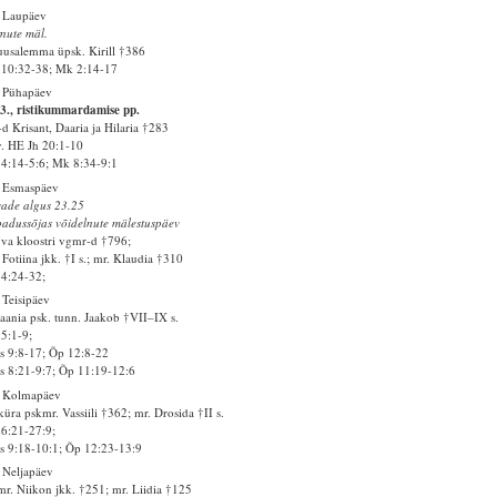
 Laupäev
nute mäl.
uusalemma üpsk. Kirill †386
10:32-38; Mk 2:14-17
 Pühapäev
3., ristikummardamise pp.
d Krisant, Daaria ja Hilaria †283
v. HE Jh 20:1-10
4:14-5:6; Mk 8:34-9:1
. Esmaspäev
ade algus 23.25
adussõjas võidelnute mälestuspäev
va kloostri vgmr-d †796;
 Fotiina jkk. †I s.; mr. Klaudia †310
14:24-32;
 Teisipäev
aania psk. tunn. Jaakob †VII–IX s.
25:1-9;
 9:8-17; Õp 12:8-22
 8:21-9:7; Õp 11:19-12:6
. Kolmapäev
üra pskmr. Vassiili †362; mr. Drosida †II s.
26:21-27:9;
 9:18-10:1; Õp 12:23-13:9
 Neljapäev
r. Niikon jkk. †251; mr. Liidia †125