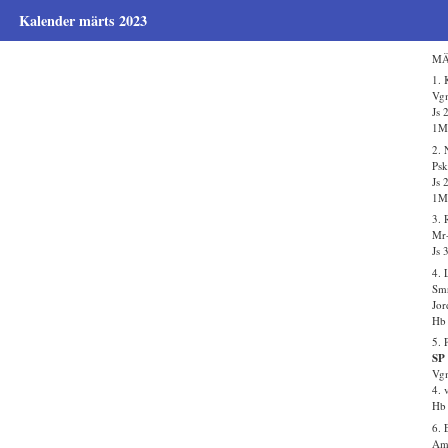
Kalender märts 2023
MÄ
1.
Vgm
Js 
1Ms
2. 
Psk
Js 
1Ms
3. 
Mr-
Js 
4. 
Smr
Jor
Hb 
5. 
SP 
Vgm
4. 
Hb 
6. 
Amo