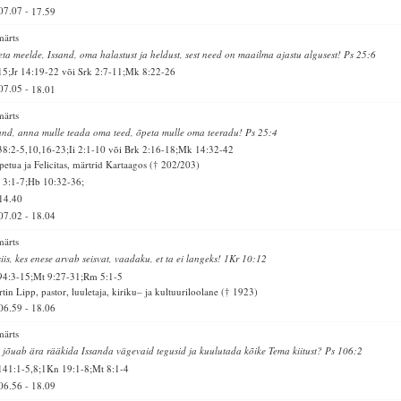
07.07
-
17.59
märts
eta meelde, Issand, oma halastust ja heldust, sest need on maailma ajastu algusest! Ps 25:6
15;Jr 14:19-22 või Srk 2:7-11;Mk 8:22-26
07.05
-
18.01
märts
and, anna mulle teada oma teed, õpeta mulle oma teeradu! Ps 25:4
38:2-5,10,16-23;Ii 2:1-10 või Brk 2:16-18;Mk 14:32-42
petua ja Felicitas, märtrid Kartaagos († 202/203)
 3:1-7;Hb 10:32-36;
14.40
07.02
-
18.04
märts
siis, kes enese arvab seisvat, vaadaku, et ta ei langeks! 1Kr 10:12
94:3-15;Mt 9:27-31;Rm 5:1-5
tin Lipp, pastor, luuletaja, kiriku– ja kultuuriloolane († 1923)
06.59
-
18.06
märts
 jõuab ära rääkida Issanda vägevaid tegusid ja kuulutada kõike Tema kiitust? Ps 106:2
141:1-5,8;1Kn 19:1-8;Mt 8:1-4
06.56
-
18.09