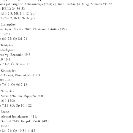
ma pst. Grigoori Kahekõneleja †604; vg. tunn. Teofan †818; vg. Siimeon †1022
v. HE Lk 24:36-53
1:10-2:3; Mk 2:1-12 (pp.)
7:26-8:2; Jh 10:9-16 (p.)
. Esmaspäev
st. üpsk. Nikifor †846; Pärsia mr. Kristiina †IV s.
8:13-9:7;
 6:9-22; Õp 8:1-21
 Teisipäev
akeelepäev
sia vg. Benedikt †543
9:9-10:4;
 7:1-5; Õp 8:32-9:11
. Kolmapäev
d Agaapi, Dionissi jkk. †303
10:12-20;
 7:6-9; Õp 9:12-18
 Neljapäev
 Savin †287; mr. Papas †u. 300
11:10-12:2;
 7:11-8:3; Õp 10:1-22
 Reede
 Aleksei Jumalamees †411;
 Gertrud †649; Iiri psk. Patrik †493
13:2-13;
 8:4-21; Õp 10:31-11:12