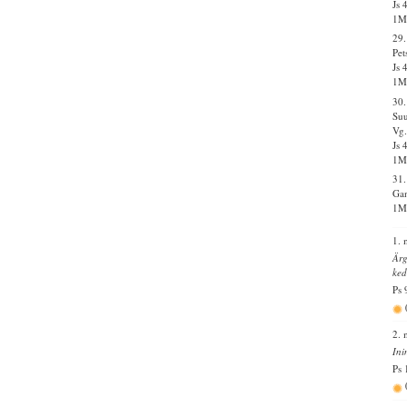
Js 
1Ms
29
Pet
Js 
1Ms
30.
Suu
Vg.
Js 
1Ms
31.
Gan
1Ms
1. 
Ärg
ked
Ps 
2. 
Ini
Ps 