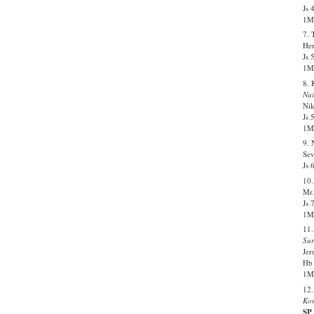
Js 
1Ms
7. 
Her
Js 
1Ms
8.
Nai
Nik
Js 
1Ms
9. 
Sev
Js 
10.
Mr.
Js 
1Ms
11.
Sur
Jer
Hb 
1Ms
12.
Kor
SP 