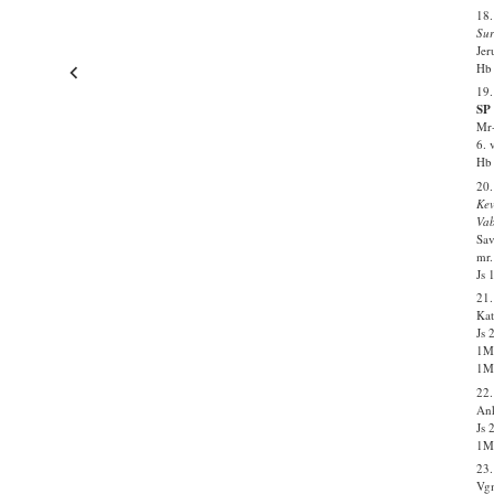
18.
Sur
Jer
Hb 
19.
SP 
Mr-
6. 
Hb 
20
Kev
Vab
Sav
mr.
Js 
21.
Kat
Js 
1Ms
1Ms
22
Ank
Js 
1Ms
23.
Vgm