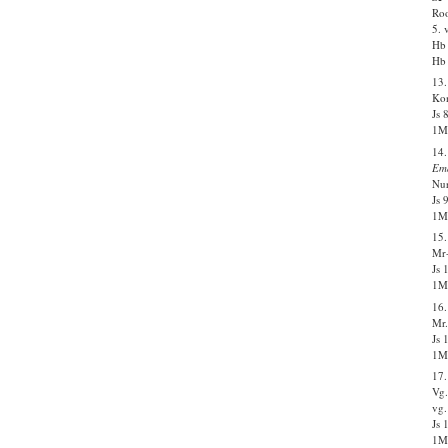
Roo
5. 
Hb 
Hb 
13
Kon
Js 
1Ms
14.
Em
Nur
Js 
1Ms
15
Mr-
Js 
1Ms
16.
Mr.
Js 
1Ms
17.
Vg.
vg.
Js 
1Ms