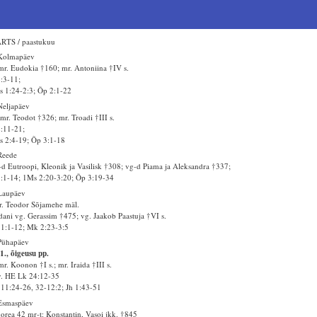
RTS / paastukuu
 Kolmapäev
r. Eudokia †160; mr. Antoniina †IV s.
2:3-11;
 1:24-2:3; Õp 2:1-22
Neljapäev
mr. Teodot †326; mr. Troadi †III s.
2:11-21;
 2:4-19; Õp 3:1-18
Reede
d Eutroopi, Kleonik ja Vasilisk †308; vg-d Piama ja Aleksandra †337;
3:1-14; 1Ms 2:20-3:20; Õp 3:19-34
Laupäev
. Teodor Sõjamehe mäl.
dani vg. Gerassim †475; vg. Jaakob Paastuja †VI s.
1:1-12; Mk 2:23-3:5
Pühapäev
1., õigeusu pp.
r. Koonon †I s.; mr. Iraida †III s.
v. HE Lk 24:12-35
11:24-26, 32-12:2; Jh 1:43-51
Esmaspäev
rea 42 mr-t: Konstantin, Vasoi jkk. †845