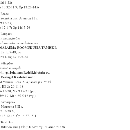
28:14-22;
 10:32-11:9; Õp 13:20-14:6
 Reede
 Seleukia psk. Artemon †I s.
29:13-23;
 12:1-7; Õp 14:15-26
 Laupäev
astumaarjapäev
ditamisohvrite mälestuspäev
MALAEMA RÕÕMUKUULUTAMISE P.
Lk 1:39-49, 56
2:11-18; Lk 1:24-38
 Pühapäev
minek suveajale
4., vg. Johannes Redelikirjutaja pp.
 Peaingel Kaabrieli mäl.;
d Vatuusi, Reas, Alla, Gaata jkk. †375
v. HE Jh 20:11-18
6:13-20; Mk 9:17-31 (pp.)
5:9-19; Mt 4:25-5:12 (vg.)
. Esmaspäev
 Matroona †III s.
37:33-38:6;
 13:12-18; Õp 14:27-15:4
 Teisipäev
 Hilarion Uus †754; Oudova vg. Hilarion †1476