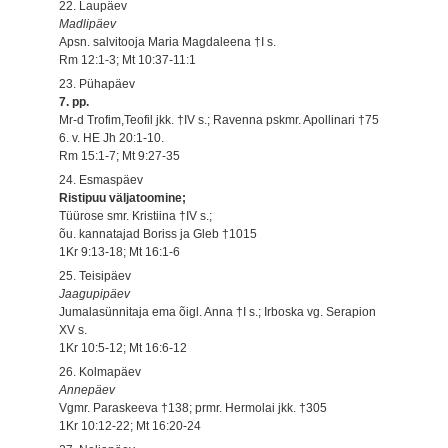
22. Laupäev
Madlipäev
Apsn. salvitooja Maria Magdaleena †I s.
Rm 12:1-3; Mt 10:37-11:1
23. Pühapäev
7. pp.
Mr-d Trofim,Teofil jkk. †IV s.; Ravenna pskmr. Apollinari †75
6. v. HE Jh 20:1-10.
Rm 15:1-7; Mt 9:27-35
24. Esmaspäev
Ristipuu väljatoomine;
Tüürose smr. Kristiina †IV s.;
õu. kannatajad Boriss ja Gleb †1015
1Kr 9:13-18; Mt 16:1-6
25. Teisipäev
Jaagupipäev
Jumalasünnitaja ema õigl. Anna †I s.; Irboska vg. Serapion
XV s.
1Kr 10:5-12; Mt 16:6-12
26. Kolmapäev
Annepäev
Vgmr. Paraskeeva †138; prmr. Hermolai jkk. †305
1Kr 10:12-22; Mt 16:20-24