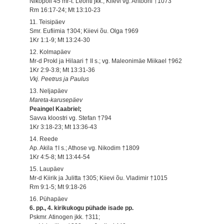
Nikopoli 45 mr-t: Leonti jkk.; Kiievi vg. Antooni †1073
Rm 16:17-24; Mt 13:10-23
11. Teisipäev
Smr. Eufiimia †304; Kiievi õu. Olga †969
1Kr 1:1-9; Mt 13:24-30
12. Kolmapäev
Mr-d Prokl ja Hilaari † II s.; vg. Maleonimäe Miikael †962
1Kr 2:9-3:8; Mt 13:31-36
Vkj. Peetrus ja Paulus
13. Neljapäev
Mareta-karusepäev
Peaingel Kaabriel;
Savva kloostri vg. Stefan †794
1Kr 3:18-23; Mt 13:36-43
14. Reede
Ap. Akila †I s.; Athose vg. Nikodim †1809
1Kr 4:5-8; Mt 13:44-54
15. Laupäev
Mr-d Kiirik ja Julitta †305; Kiievi õu. Vladimir †1015
Rm 9:1-5; Mt 9:18-26
16. Pühapäev
6. pp., 4. kirikukogu pühade isade pp.
Pskmr. Atinogen jkk. †311;