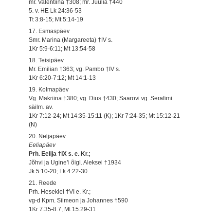
mr. Valentiina †308; mr. Juulia †440
5. v. HE Lk 24:36-53
Tt 3:8-15; Mt 5:14-19
17. Esmaspäev
Smr. Marina (Margareeta) †IV s.
1Kr 5:9-6:11; Mt 13:54-58
18. Teisipäev
Mr. Emilian †363; vg. Pambo †IV s.
1Kr 6:20-7:12; Mt 14:1-13
19. Kolmapäev
Vg. Makriina †380; vg. Dius †430; Saarovi vg. Serafimi
säilm. av.
1Kr 7:12-24; Mt 14:35-15:11 (K); 1Kr 7:24-35; Mt 15:12-21
(N)
20. Neljapäev
Eeliapäev
Prh. Eelija †IX s. e. Kr.;
Jõhvi ja Ugine’i õigl. Aleksei †1934
Jk 5:10-20; Lk 4:22-30
21. Reede
Prh. Hesekiel †VI e. Kr.;
vg-d Kpm. Siimeon ja Johannes †590
1Kr 7:35-8:7; Mt 15:29-31