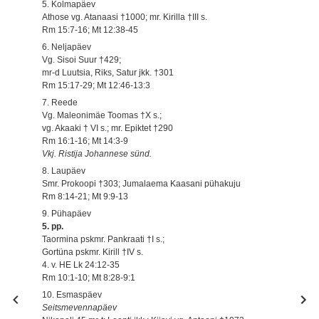
5. Kolmapäev
Athose vg. Atanaasi †1000; mr. Kirilla †III s.
Rm 15:7-16; Mt 12:38-45
6. Neljapäev
Vg. Sisoi Suur †429;
mr-d Luutsia, Riks, Satur jkk. †301
Rm 15:17-29; Mt 12:46-13:3
7. Reede
Vg. Maleonimäe Toomas †X s.;
vg. Akaaki † VI s.; mr. Epiktet †290
Rm 16:1-16; Mt 14:3-9
Vkj. Ristija Johannese sünd.
8. Laupäev
Smr. Prokoopi †303; Jumalaema Kaasani pühakuju
Rm 8:14-21; Mt 9:9-13
9. Pühapäev
5. pp.
Taormina pskmr. Pankraati †I s.;
Gortüna pskmr. Kirill †IV s.
4. v. HE Lk 24:12-35
Rm 10:1-10; Mt 8:28-9:1
10. Esmaspäev
Seitsmevennapäev