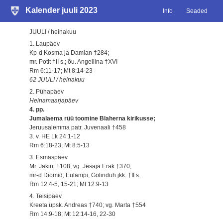
Kalender juuli 2023
Info
Seaded
JUULI / heinakuu
1. Laupäev
Kp-d Kosma ja Damian †284;
mr. Potit †II s.; õu. Angeliina †XVI
Rm 6:11-17; Mt 8:14-23
62 JUULI / heinakuu
2. Pühapäev
Heinamaarjapäev
4. pp.
Jumalaema rüü toomine Blaherna kirikusse;
Jeruusalemma patr. Juvenaali †458
3. v. HE Lk 24:1-12
Rm 6:18-23; Mt 8:5-13
3. Esmaspäev
Mr. Jakint †108; vg. Jesaja Erak †370;
mr-d Diomid, Eulampi, Golinduh jkk. †II s.
Rm 12:4-5, 15-21; Mt 12:9-13
4. Teisipäev
Kreeta üpsk. Andreas †740; vg. Marta †554
Rm 14:9-18; Mt 12:14-16, 22-30