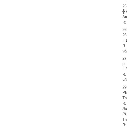
25
╬ 
Am
R:
26
26
Ii
R:
võ
27
p.
Ii
R:
võ
29
PE
Tn
R:
Ra
P
Tn
R: