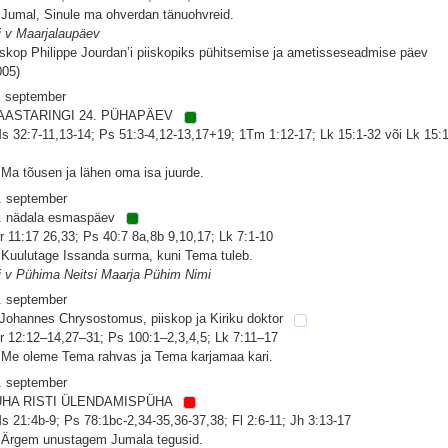
 Jumal, Sinule ma ohverdan tänuohvreid.
i v Maarjalaupäev
iskop Philippe Jourdan’i piiskopiks pühitsemise ja ametisseseadmise päev
005)
. september
AASTARINGI 24. PÜHAPÄEV
s 32:7-11,13-14; Ps 51:3-4,12-13,17+19; 1Tm 1:12-17; Lk 15:1-32 või Lk 15:1
 Ma tõusen ja lähen oma isa juurde.
. september
. nädala esmaspäev
r 11:17 26,33; Ps 40:7 8a,8b 9,10,17; Lk 7:1-10
 Kuulutage Issanda surma, kuni Tema tuleb.
i v Pühima Neitsi Maarja Pühim Nimi
. september
 Johannes Chrysostomus, piiskop ja Kiriku doktor
r 12:12–14,27–31; Ps 100:1–2,3,4,5; Lk 7:11–17
 Me oleme Tema rahvas ja Tema karjamaa kari.
. september
ÜHA RISTI ÜLENDAMISPÜHA
s 21:4b-9; Ps 78:1bc-2,34-35,36-37,38; Fl 2:6-11; Jh 3:13-17
 Ärgem unustagem Jumala tegusid.