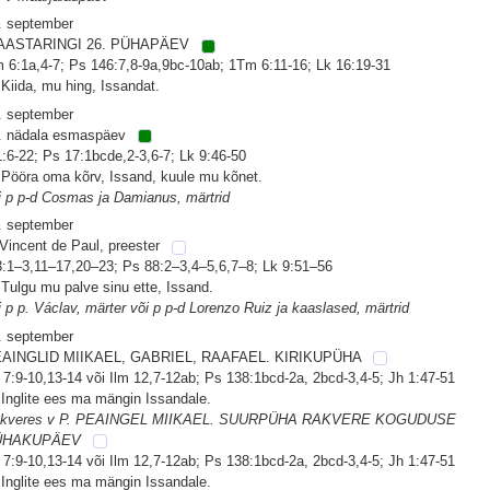
. september
AASTARINGI 26. PÜHAPÄEV
 6:1a,4-7; Ps 146:7,8-9a,9bc-10ab; 1Tm 6:11-16; Lk 16:19-31
 Kiida, mu hing, Issandat.
. september
. nädala esmaspäev
 1:6-22; Ps 17:1bcde,2-3,6-7; Lk 9:46-50
 Pööra oma kõrv, Issand, kuule mu kõnet.
i p p-d Cosmas ja Damianus, märtrid
. september
 Vincent de Paul, preester
 3:1–3,11–17,20–23; Ps 88:2–3,4–5,6,7–8; Lk 9:51–56
 Tulgu mu palve sinu ette, Issand.
i p p. Václav, märter või p p-d Lorenzo Ruiz ja kaaslased, märtrid
. september
AINGLID MIIKAEL, GABRIEL, RAAFAEL. KIRIKUPÜHA
 7:9-10,13-14 või Ilm 12,7-12ab; Ps 138:1bcd-2a, 2bcd-3,4-5; Jh 1:47-51
 Inglite ees ma mängin Issandale.
kveres v P. PEAINGEL MIIKAEL. SUURPÜHA RAKVERE KOGUDUSE
ÜHAKUPÄEV
 7:9-10,13-14 või Ilm 12,7-12ab; Ps 138:1bcd-2a, 2bcd-3,4-5; Jh 1:47-51
 Inglite ees ma mängin Issandale.