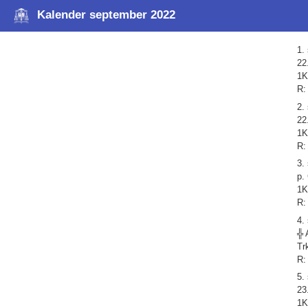
Kalender september 2022
1.
22
1K
R:
2.
22
1K
R:
3.
p.
1K
R:
4.
╬ 
Tr
R:
5.
23
1K