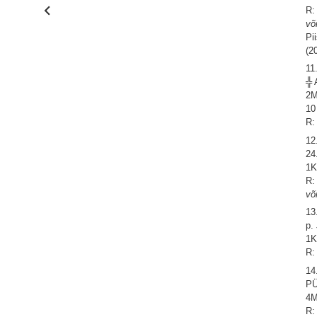
R:
võ
Pi
(2
11
╬ 
2M
10
R:
12
24
1K
R:
võ
13
p.
1K
R:
14
P
4M
R: