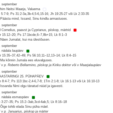
. september
him Neitsi Maarja, Valuema
 5:7-9; Ps 31:2-3a,3b-4,5-6,15-16; Jh 19:25-27 või Lk 2:33-35
 Päästa mind, Issand, Sinu kindla armastuses.
. september
d Cornelius, paavst ja Cyprianus, piiskop, märtrid
r 15:12–20; Ps 17:1bcde,6–7,8b+15; Lk 8:1–3
 Näen Jumalat, kui ma ülestõusen.
. september
. nädala laupäev
r 15:35–37,42–49; Ps 56:10,11–12,13–14; Lk 8:4–15
 Ma kõnnin Jumala ees eluvalguses.
i v p. Roberto Bellarmino, piiskop ja Kiriku doktor või v Maarjalaupäev
. september
AASTARINGI 25. PÜHAPÄEV
 8:4-7; Ps 113:1bc-2,4-6,7-8; 1Tm 2:1-8; Lk 16:1-13 või Lk 16:10-13
 Issanda Nimi olgu tänatud nüüd ja igavesti.
. september
. nädala esmaspäev
 3:27–35; Ps 15:2–3ab,3cd-4ab,5; Lk 8:16–18
 Õige tohib elada Sinu püha mäel.
i v p. Januarius, piiskop ja märter