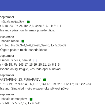
 september
. nädala neljapäev
r 3:18–23; Ps 24:1bc-2,3–4abc,5–6; Lk 5:1–11
 Issanda päralt on ilmamaa ja selle täius.
 september
. nädala reede
r 4:1–5; Ps 37:3–4,5–6,27–28,39–40; Lk 5:33–39
 Õigete pääste tuleb Issanda käest.
 september
 Gregorius Suur, paavst
r 4:6b-15; Ps 145:17–18,19–20,21; Lk 6:1–5
 Issand on ligi kõigile, kes teda appi hüüavad.
 september
AASTARINGI 23. PÜHAPÄEV
k 9:13-19; Ps 90:3-4,5-6,12-13,14+17; Fm 9b-10.12-17; Lk 14:25-33
 Issand, Sina oled meile eluasemeks põlvest põlve.
 september
. nädala esmaspäev
r 5:1-8; Ps 5:5-7,12; Lk 6:6-11