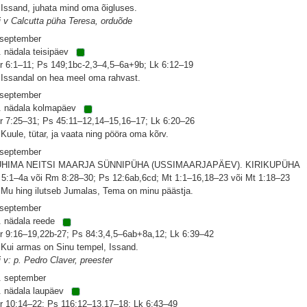
 Issand, juhata mind oma õigluses.
i v Calcutta püha Teresa, orduõde
 september
. nädala teisipäev
r 6:1–11; Ps 149;1bc-2,3–4,5–6a+9b; Lk 6:12–19
 Issandal on hea meel oma rahvast.
 september
. nädala kolmapäev
r 7:25–31; Ps 45:11–12,14–15,16–17; Lk 6:20–26
 Kuule, tütar, ja vaata ning pööra oma kõrv.
 september
HIMA NEITSI MAARJA SÜNNIPÜHA (USSIMAARJAPÄEV). KIRIKUPÜHA
 5:1–4a või Rm 8:28–30; Ps 12:6ab,6cd; Mt 1:1–16,18–23 või Mt 1:18–23
 Mu hing ilutseb Jumalas, Tema on minu päästja.
 september
. nädala reede
r 9:16–19,22b-27; Ps 84:3,4,5–6ab+8a,12; Lk 6:39–42
 Kui armas on Sinu tempel, Issand.
i v: p. Pedro Claver, preester
. september
. nädala laupäev
r 10:14–22; Ps 116:12–13,17–18; Lk 6:43–49