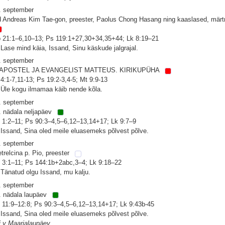
. september
d Andreas Kim Tae-gon, preester, Paolus Chong Hasang ning kaaslased, märtr
 21:1–6,10–13; Ps 119:1+27,30+34,35+44; Lk 8:19–21
 Lase mind käia, Issand, Sinu käskude jalgrajal.
. september
 APOSTEL JA EVANGELIST MATTEUS. KIRIKUPÜHA
 4:1-7,11-13; Ps 19:2-3,4-5; Mt 9:9-13
 Üle kogu ilmamaa käib nende kõla.
. september
. nädala neljapäev
 1:2–11; Ps 90:3–4,5–6,12–13,14+17; Lk 9:7–9
 Issand, Sina oled meile eluasemeks põlvest põlve.
. september
etrelcina p. Pio, preester
 3:1–11; Ps 144:1b+2abc,3–4; Lk 9:18–22
 Tänatud olgu Issand, mu kalju.
. september
. nädala laupäev
 11:9–12:8; Ps 90:3–4,5–6,12–13,14+17; Lk 9:43b-45
 Issand, Sina oled meile eluasemeks põlvest põlve.
i v Maarjalaupäev