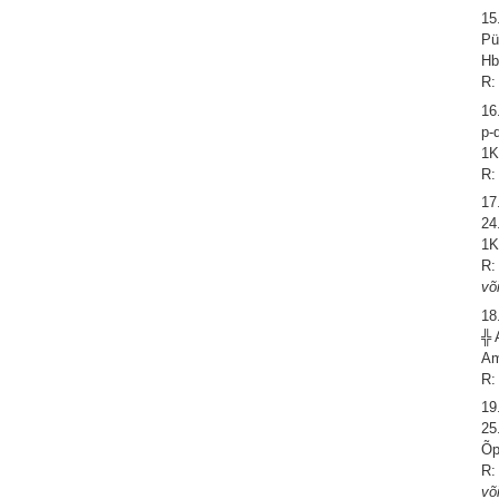
15
Pü
Hb
R:
16
p-
1K
R:
17
24
1K
R:
võ
18
╬ 
Am
R:
19
25
Õp
R:
võ