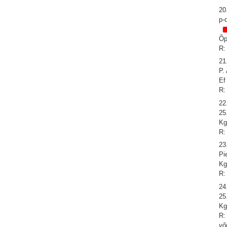
20
p-
Õp
R:
21
P.
Ef
R:
22
25
Kg
R:
23
Pi
Kg
R:
24
25
Kg
R:
võ