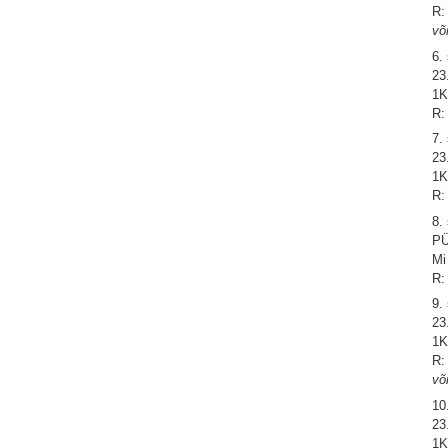
R:
võ
6.
23
1K
R:
7.
23
1K
R:
8.
PÜ
Mi
R:
9.
23
1K
R:
võ
10
23
1K