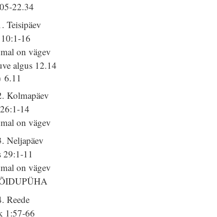
.05-22.34
. Teisipäev
 10:1-16
umal on vägev
uve algus 12.14
6.11
2. Kolmapäev
 26:1-14
umal on vägev
3. Neljapäev
s 29:1-11
umal on vägev
ÕIDUPÜHA
4. Reede
k 1:57-66