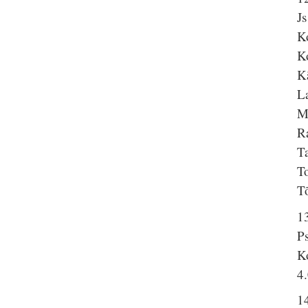
J
K
K
K
L
M
R
T
T
T
1
P
K
4
14