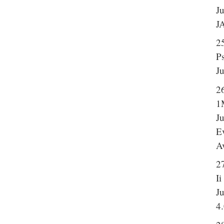
J
J
2
P
J
2
1
J
Ev
A
2
Ii
J
4