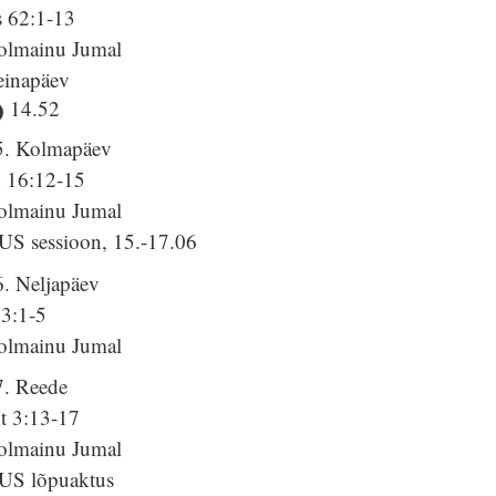
s 62:1-13
olmainu Jumal
einapäev
14.52
5. Kolmapäev
h 16:12-15
olmainu Jumal
US sessioon, 15.-17.06
6. Neljapäev
 3:1-5
olmainu Jumal
7. Reede
t 3:13-17
olmainu Jumal
US lõpuaktus