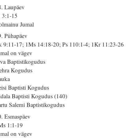
8. Laupäev
h 3:1-15
olmainu Jumal
9. Pühapäev
k 9:11-17; 1Ms 14:18-20; Ps 110:1-4; 1Kr 11:23-26
umal on vägev
lva Baptistikogudus
ehra Kogudus
auka
isi Baptisti Kogudus
idala Baptisti Kogudus (140)
artu Salemi Baptistikogudus
0. Esmaspäev
Ms 1:1-19
umal on vägev