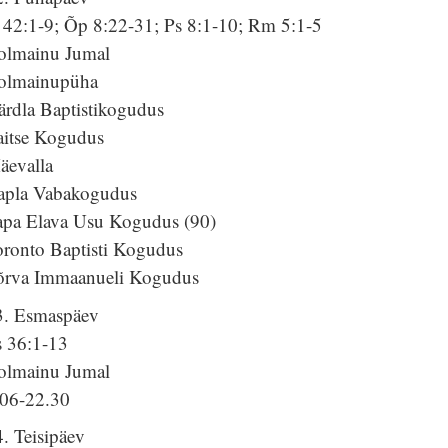
s 42:1-9; Õp 8:22-31; Ps 8:1-10; Rm 5:1-5
olmainu Jumal
olmainupüha
ärdla Baptistikogudus
aitse Kogudus
äevalla
apla Vabakogudus
apa Elava Usu Kogudus (90)
oronto Baptisti Kogudus
õrva Immaanueli Kogudus
3. Esmaspäev
s 36:1-13
olmainu Jumal
.06-22.30
. Teisipäev