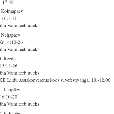
17.48
. Kolmapäev
h 16:1-11
üha Vaim teeb uueks
. Neljapäev
Kr 14:10-26
üha Vaim teeb uueks
0. Reede
l 5:13-26
üha Vaim teeb uueks
B Liidu aastakonverents koos suvefestivaliga, 10.-12.06
1. Laupäev
f 6:10-20
üha Vaim teeb uueks
2. Pühapäev