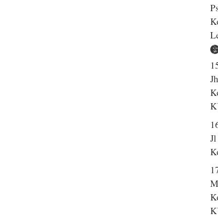
P
K
L
1
J
K
K
1
Jl
K
1
M
K
K