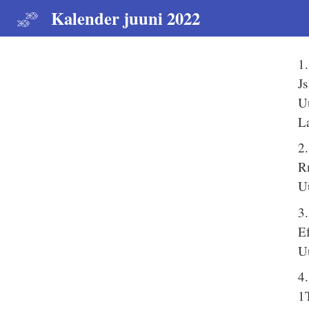
Kalender juuni 2022
1
Js
U
La
2
R
U
3
E
U
4
1