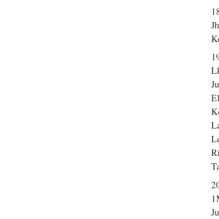
1
J
K
1
L
J
E
K
L
Le
R
T
2
1
J