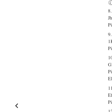
8
J
P
9
1
P
1
G
P
EK
1
E
P
1