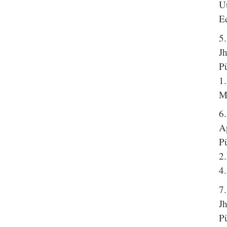
U
Ee
5
J
P
1
Mi
6
A
P
2
4
7.
J
P