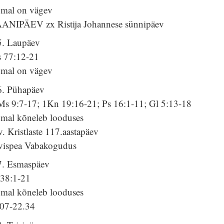
umal on vägev
AANIPÄEV zx Ristija Johannese sünnipäev
5. Laupäev
s 77:12-21
umal on vägev
6. Pühapäev
Ms 9:7-17; 1Kn 19:16-21; Ps 16:1-11; Gl 5:13-18
umal kõneleb looduses
. Kristlaste 117.aastapäev
vispea Vabakogudus
7. Esmaspäev
 38:1-21
umal kõneleb looduses
.07-22.34