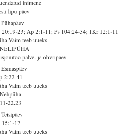
uendatud inimene
sti lipu päev
. Pühapäev
h 20:19-23; Ap 2:1-11; Ps 104:24-34; 1Kr 12:1-11
üha Vaim teeb uueks
.NELIPÜHA
sjonitöö palve- ja ohvripäev
. Esmaspäev
p 2:22-41
üha Vaim teeb uueks
.Nelipüha
.11-22.23
 Teisipäev
h 15:1-17
üha Vaim teeb uueks