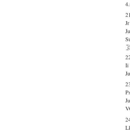
4
21
Jr
J
S
2
Ii
J
2
P
J
V
2
L