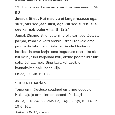
13. Kolmapäev
Tema on suur ilmamaa ääreni.
Mi
5,3
Jeesus ütleb: Kui nisuiva ei lange maasse ega
sure, siis see jääb üksi, aga kui see sureb, siis
see kannab palju vilja.
Jh 12,24
Jumal, täname Sind, et tohime olla samade tõotuste
pärijad, mida Sa kord andsid Iisraeli rahvale oma
prohvetite läbi. Tänu Sulle, et Sa oled tõotanud
hoolitseda oma karja, oma koguduse eest – ka siis,
kui meie, Sinu karjamaa kari, oleme pööranud Sulle
selja. Juhata meid Sinu kava kohaselt, et
kannaksime palju head vilja.
Lk 22,1–6; Jh 19,1–5
SUUR NELJAPÄEV
Tema on mälestuse seadnud oma imetegudele.
Halastaja ja armuline on Issand.
Ps 111,4
Jh 13,1–15.34–35; 2Ms 12,1–4(5)6–8(9)10–14; Jh
19,6–16a
Jutlus: 1Kr 11,23–26