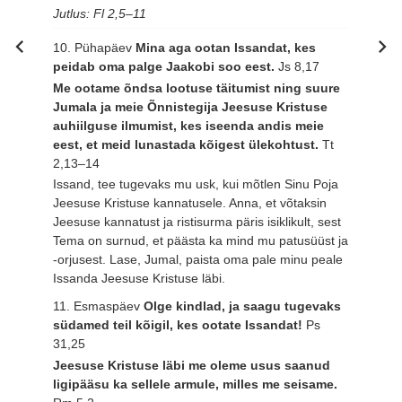
Jutlus: Fl 2,5–11
10. Pühapäev
Mina aga ootan Issandat, kes
peidab oma palge Jaakobi soo eest.
Js 8,17
Me ootame õndsa lootuse täitumist ning suure
Jumala ja meie Õnnistegija Jeesuse Kristuse
auhiilguse ilmumist, kes iseenda andis meie
eest, et meid lunastada kõigest ülekohtust.
Tt
2,13–14
Issand, tee tugevaks mu usk, kui mõtlen Sinu Poja
Jeesuse Kristuse kannatusele. Anna, et võtaksin
Jeesuse kannatust ja ristisurma päris isiklikult, sest
Tema on surnud, et päästa ka mind mu patusüüst ja
-orjusest. Lase, Jumal, paista oma pale minu peale
Issanda Jeesuse Kristuse läbi.
11. Esmaspäev
Olge kindlad, ja saagu tugevaks
südamed teil kõigil, kes ootate Issandat!
Ps
31,25
Jeesuse Kristuse läbi me oleme usus saanud
ligipääsu ka sellele armule, milles me seisame.