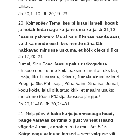
allikast.
Jh 20,1–10; Jh 20,19–23
20. Kolmapäev
Tema, kes pillutas Iisraeli, kogub
ja hoiab teda nagu karjane oma karja.
Jr 31,10
Jeesus palvetab: Ma ei palu üksnes nende eest,
vaid ka nende eest, kes nende sõna läbi
hakkavad minusse uskuma, et kõik oleksid üks.
Jh 17,20–21
Jumal, Sinu Poeg Jeesus palus ristikoguduse
ühtsuse eest, et me kõik teaksime: meil on üks Isa,
Looja, üks Lunastaja, Kristus, Jumala ainusündinud
Poeg, ja üks Pühitseja, Püha Vaim. Sina ise, Jumal,
kogu kokku laiali pillutatud kirik, et maailm usuks:
me oleme tõesti Päästja Jeesuse järgijad!
Jh 20,11–18; Jh 20,24–31
21. Neljapäev
Vihake kurja ja armastage head,
pange väravas kehtima õigus; vahest Issand,
vägede Jumal, annab siiski armu.
Am 5,15
Käige nagu valguse lapsed – sest valguse vili