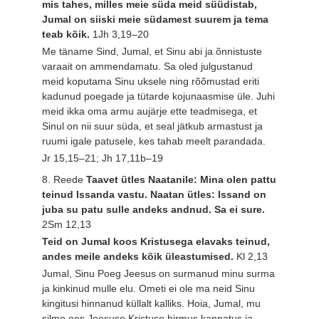
mis tahes, milles meie süda meid süüdistab,
Jumal on siiski meie südamest suurem ja tema
teab kõik.
1Jh 3,19–20
Me täname Sind, Jumal, et Sinu abi ja õnnistuste
varaait on ammendamatu. Sa oled julgustanud
meid koputama Sinu uksele ning rõõmustad eriti
kadunud poegade ja tütarde kojunaasmise üle. Juhi
meid ikka oma armu aujärje ette teadmisega, et
Sinul on nii suur süda, et seal jätkub armastust ja
ruumi igale patusele, kes tahab meelt parandada.
Jr 15,15–21; Jh 17,11b–19
8. Reede
Taavet ütles Naatanile: Mina olen pattu
teinud Issanda vastu. Naatan ütles: Issand on
juba su patu sulle andeks andnud. Sa ei sure.
2Sm 12,13
Teid on Jumal koos Kristusega elavaks teinud,
andes meile andeks kõik üleastumised.
Kl 2,13
Jumal, Sinu Poeg Jeesus on surmanud minu surma
ja kinkinud mulle elu. Ometi ei ole ma neid Sinu
kingitusi hinnanud küllalt kalliks. Hoia, Jumal, mu
silme ees Jeesuse Kristuse hirmus kannatus ja