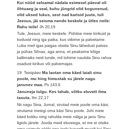
Kui nüüd selsamal nädala esimesel päeval oli
õhtuaeg ja seal, kuhu jüngrid olid kogunenud,
olid uksed lukus, sest nad kartsid juute, tuli
Jeesus, jäi seisma nende keskele ja ütles neile:
Rahu teile!
Jh 20,19
Tule, Jeesus, meie keskele. Pühitse meie kirikuid ja
kodusid ning iga paika, kus viibime ja palvetame.
Luba meil igas paigas otsida Sinu lähedust palves
ja pühas Sõnas, aga anna, et peaksime kõige
kallimaiks neid tunde, mil tohime nautida Sinu rahva
osadust kirikus või palvemajas.
19. Teisipäev
Ma laotan oma käed laiali sinu
poole, mu hing himustab su järele nagu
janunev maa.
Ps 143,6
Januneja tulgu. Kes tahab, võtku eluvett ilma
tasuta.
Ilm 22,17
Nii nagu Sina, Jumal, sirutad meie poole oma käsi,
sirutame meiegi oma käsi Sinu poole. Juhi meie
käed kokku ning rahulda meie nälga ja janu Sinu
ligiolu järele. Jooda meid eluveega, et me ei otsiks
oma vaimule sööki ega jooki kusagilt mujalt kui Sinu