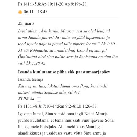
Ps 141:1-5,8;Ap 19:11-20;Ap 9:19b-28
06.11
-
18.45
25. märts
Ingel ütles: „Ära karda, Maarja, sest sa oled leidnud
armu Jumala juures! Ja vaata, sa jääd lapseootele ja
tood ilmale poja ja paned talle nimeks Jeesus.“ Lk 1:30-
31 või Rõõmusta, sa armuleidnu! Issand on sinuga!
Õnnistatud oled sina naiste seas ja õnnistatud on sinu ihu
vili! Lk 1:28,42
Issanda kuulutamise püha ehk paastumaarjapäev
Issanda teenija
Kui aeg sai täis, läkitas Jumal oma Poja, kes sündis
naisest, sündis Seaduse alla. Gl 4:4
KLPR 84
Ps 113:1–8;Js 7:10–14;Rm 9:2–8;Lk 1:26–38
Igavene Jumal, Sina saatsid oma ingli Neitsi Maarja
juurde kuulutama, et tema ihus saab Sinu igavene Sõna
lihaks, meie Päästjaks. Aita meid koos Maarjaga
alandlikkuses ja usalduses vastu võtta Sinu armu ja