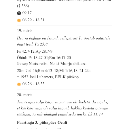
(† 386)
09.17
06.29
-
18.31
19. märts
Hea ja õiglane on Issand; sellepärast Ta õpetab patustele
õiget teed. Ps 25:8
Ps 42:7-12;Ap 28:7-9;
Õhtul: Ps 18:47-51;Rm 16:17-20
Joosep Naatsaretist, Neitsi Maarja abikaasa
2Sm 7:4–16;Rm 4:13–18;Mt 1:16,18–21,24a;
* 1952 Joel Luhamets, EELK piiskop
06.26
-
18.33
20. märts
Jeesus ajas välja kurja vaimu; see oli keeletu. Ja sündis,
et kui kuri vaim oli välja läinud, hakkas keeletu inimene
rääkima, ja rahvahulgad panid seda imeks. Lk 11:14
Paastuaja 3. pühapäev Oculi