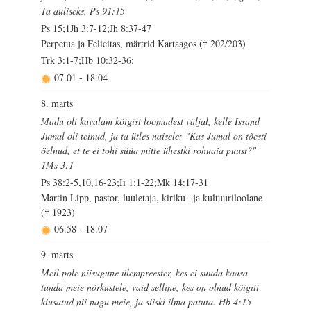
Ta auliseks. Ps 91:15
Ps 15;1Jh 3:7-12;Jh 8:37-47
Perpetua ja Felicitas, märtrid Kartaagos († 202/203)
Trk 3:1-7;Hb 10:32-36;
07.01
-
18.04
8. märts
Madu oli kavalam kõigist loomadest väljal, kelle Issand
Jumal oli teinud, ja ta ütles naisele: "Kas Jumal on tõesti
öelnud, et te ei tohi süüa mitte ühestki rohuaia puust?"
1Ms 3:1
Ps 38:2-5,10,16-23;Ii 1:1-22;Mk 14:17-31
Martin Lipp, pastor, luuletaja, kiriku– ja kultuuriloolane
(† 1923)
06.58
-
18.07
9. märts
Meil pole niisugune ülempreester, kes ei suuda kaasa
tunda meie nõrkustele, vaid selline, kes on olnud kõigiti
kiusatud nii nagu meie, ja siiski ilma patuta. Hb 4:15