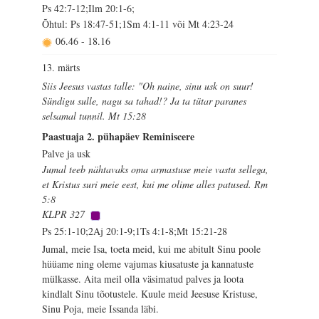
Ps 42:7-12;Ilm 20:1-6;
Õhtul: Ps 18:47-51;1Sm 4:1-11 või Mt 4:23-24
06.46
-
18.16
13. märts
Siis Jeesus vastas talle: "Oh naine, sinu usk on suur!
Sündigu sulle, nagu sa tahad!? Ja ta tütar paranes
selsamal tunnil. Mt 15:28
Paastuaja 2. pühapäev Reminiscere
Palve ja usk
Jumal teeb nähtavaks oma armastuse meie vastu sellega,
et Kristus suri meie eest, kui me olime alles patused. Rm
5:8
KLPR 327
Ps 25:1-10;2Aj 20:1-9;1Ts 4:1-8;Mt 15:21-28
Jumal, meie Isa, toeta meid, kui me abitult Sinu poole
hüüame ning oleme vajumas kiusatuste ja kannatuste
mülkasse. Aita meil olla väsimatud palves ja loota
kindlalt Sinu tõotustele. Kuule meid Jeesuse Kristuse,
Sinu Poja, meie Issanda läbi.