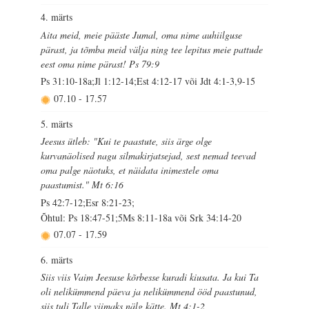
4. märts
Aita meid, meie pääste Jumal, oma nime auhiilguse
pärast, ja tõmba meid välja ning tee lepitus meie pattude
eest oma nime pärast! Ps 79:9
Ps 31:10-18a;Jl 1:12-14;Est 4:12-17 või Jdt 4:1-3,9-15
07.10
-
17.57
5. märts
Jeesus ütleb: "Kui te paastute, siis ärge olge
kurvanäolised nagu silmakirjatsejad, sest nemad teevad
oma palge näotuks, et näidata inimestele oma
paastumist." Mt 6:16
Ps 42:7-12;Esr 8:21-23;
Õhtul: Ps 18:47-51;5Ms 8:11-18a või Srk 34:14-20
07.07
-
17.59
6. märts
Siis viis Vaim Jeesuse kõrbesse kuradi kiusata. Ja kui Ta
oli nelikümmend päeva ja nelikümmend ööd paastunud,
siis tuli Talle viimaks nälg kätte. Mt 4:1-2