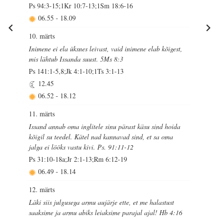
Ps 94:3-15;1Kr 10:7-13;1Sm 18:6-16
06.55
-
18.09
10. märts
Inimene ei ela üksnes leivast, vaid inimene elab kõigest,
mis lähtub Issanda suust. 5Ms 8:3
Ps 141:1-5,8;Jk 4:1-10;1Ts 3:1-13
12.45
06.52
-
18.12
11. märts
Issand annab oma inglitele sinu pärast käsu sind hoida
kõigil su teedel. Kätel nad kannavad sind, et sa oma
jalga ei lööks vastu kivi. Ps. 91:11-12
Ps 31:10-18a;Jr 2:1-13;Rm 6:12-19
06.49
-
18.14
12. märts
Läki siis julgusega armu aujärje ette, et me halastust
saaksime ja armu abiks leiaksime parajal ajal! Hb 4:16