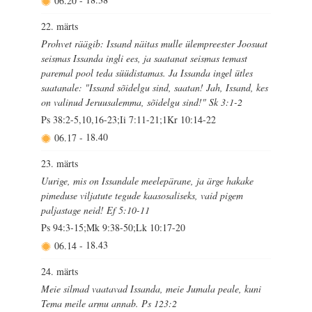
22. märts
Prohvet räägib: Issand näitas mulle ülempreester Joosuat
seismas Issanda ingli ees, ja saatanat seismas temast
paremal pool teda süüdistamas. Ja Issanda ingel ütles
saatanale: "Issand sõidelgu sind, saatan! Jah, Issand, kes
on valinud Jeruusalemma, sõidelgu sind!" Sk 3:1-2
Ps 38:2-5,10,16-23;Ii 7:11-21;1Kr 10:14-22
06.17
-
18.40
23. märts
Uurige, mis on Issandale meelepärane, ja ärge hakake
pimeduse viljatute tegude kaasosaliseks, vaid pigem
paljastage neid! Ef 5:10-11
Ps 94:3-15;Mk 9:38-50;Lk 10:17-20
06.14
-
18.43
24. märts
Meie silmad vaatavad Issanda, meie Jumala peale, kuni
Tema meile armu annab. Ps 123:2