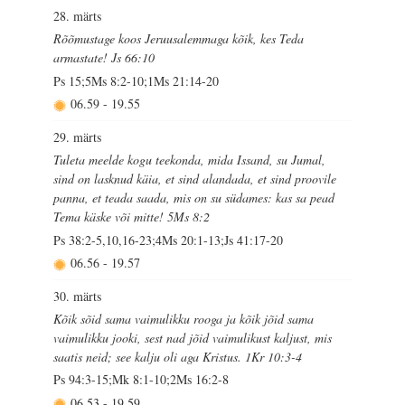
28. märts
Rõõmustage koos Jeruusalemmaga kõik, kes Teda
armastate! Js 66:10
Ps 15;5Ms 8:2-10;1Ms 21:14-20
06.59
-
19.55
29. märts
Tuleta meelde kogu teekonda, mida Issand, su Jumal,
sind on lasknud käia, et sind alandada, et sind proovile
panna, et teada saada, mis on su südames: kas sa pead
Tema käske või mitte! 5Ms 8:2
Ps 38:2-5,10,16-23;4Ms 20:1-13;Js 41:17-20
06.56
-
19.57
30. märts
Kõik sõid sama vaimulikku rooga ja kõik jõid sama
vaimulikku jooki, sest nad jõid vaimulikust kaljust, mis
saatis neid; see kalju oli aga Kristus. 1Kr 10:3-4
Ps 94:3-15;Mk 8:1-10;2Ms 16:2-8
06.53
-
19.59