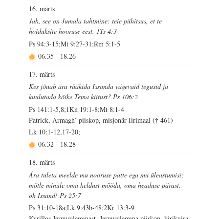
16. märts
Jah, see on Jumala tahtmine: teie pühitsus, et te
hoiduksite hooruse eest. 1Ts 4:3
Ps 94:3-15;Mt 9:27-31;Rm 5:1-5
06.35
-
18.26
17. märts
Kes jõuab ära rääkida Issanda vägevaid tegusid ja
kuulutada kõike Tema kiitust? Ps 106:2
Ps 141:1-5,8;1Kn 19:1-8;Mt 8:1-4
Patrick, Armagh’ piiskop, misjonär Iirimaal († 461)
Lk 10:1-12,17-20;
06.32
-
18.28
18. märts
Ära tuleta meelde mu nooruse patte ega mu üleastumisi;
mõtle minule oma heldust mööda, oma headuse pärast,
oh Issand! Ps 25:7
Ps 31:10-18a;Lk 9:43b-48;2Kr 13:3-9
Kyrillos Jeruusalemmast, Jeruusalemma piiskop, kirikuisa