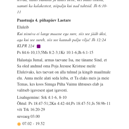
samuti ka kalakestest, niipalju kui nad tahtsid. Jh 6:10-
11
Paastuaja 4. pühapäev Laetare
Eluleib
Kui nisuiva ei lange maasse ega sure, siis see jääb üksi,
aga kui see sureb, siis see kannab palju vilja! Jh 12:24
KLPR 224
Ps 84:6-10,13;5Ms 8:2-3;1Kr 10:1-6;Jh 6:1-15
Halastaja Jumal, armas taevane Isa, me täname Sind, et
Sa oled andnud oma Poja Jeesuse Kristuse meile
Eluleivaks, kes taevast on alla tulnud ja kingib maailmale
elu. Anna meile alati seda leiba, et Ta elaks meis ja meie
Temas, kes koos Sinuga Püha Vaimu ühtsuses elab ja
valitseb igavesest ajast igavesti.
Lisalugemine: Srk 4:1-6, 8-10
Õhtul: Ps 18:47-51;2Kn 4:42-44;Ps 18:47-51;Js 58:9b-11
või Trk 16:20-29
suveaeg
03.00
07.02
-
19.52