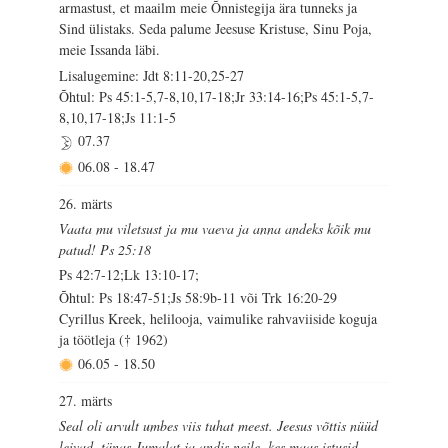
armastust, et maailm meie Õnnistegija ära tunneks ja
Sind ülistaks. Seda palume Jeesuse Kristuse, Sinu Poja,
meie Issanda läbi.
Lisalugemine: Jdt 8:11-20,25-27
Õhtul: Ps 45:1-5,7-8,10,17-18;Jr 33:14-16;Ps 45:1-5,7-
8,10,17-18;Js 11:1-5
07.37
06.08
-
18.47
26. märts
Vaata mu viletsust ja mu vaeva ja anna andeks kõik mu
patud! Ps 25:18
Ps 42:7-12;Lk 13:10-17;
Õhtul: Ps 18:47-51;Js 58:9b-11 või Trk 16:20-29
Cyrillus Kreek, helilooja, vaimulike rahvaviiside koguja
ja töötleja († 1962)
06.05
-
18.50
27. märts
Seal oli arvult umbes viis tuhat meest. Jeesus võttis nüüd
leivad, tänas Jumalat ja andis neile, kes maas istusid,