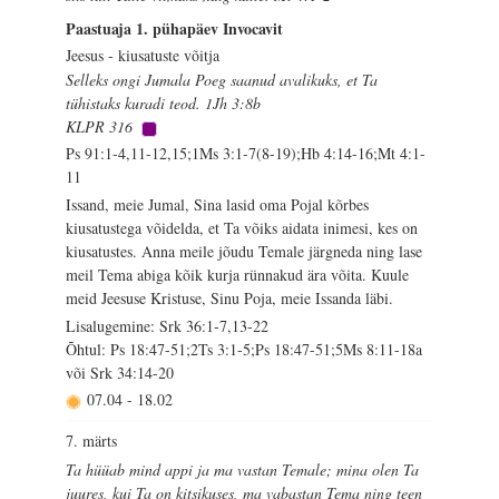
Paastuaja 1. pühapäev Invocavit
Jeesus - kiusatuste võitja
Selleks ongi Jumala Poeg saanud avalikuks, et Ta
tühistaks kuradi teod. 1Jh 3:8b
KLPR 316
Ps 91:1-4,11-12,15;1Ms 3:1-7(8-19);Hb 4:14-16;Mt 4:1-
11
Issand, meie Jumal, Sina lasid oma Pojal kõrbes
kiusatustega võidelda, et Ta võiks aidata inimesi, kes on
kiusatustes. Anna meile jõudu Temale järgneda ning lase
meil Tema abiga kõik kurja rünnakud ära võita. Kuule
meid Jeesuse Kristuse, Sinu Poja, meie Issanda läbi.
Lisalugemine: Srk 36:1-7,13-22
Õhtul: Ps 18:47-51;2Ts 3:1-5;Ps 18:47-51;5Ms 8:11-18a
või Srk 34:14-20
07.04
-
18.02
7. märts
Ta hüüab mind appi ja ma vastan Temale; mina olen Ta
juures, kui Ta on kitsikuses, ma vabastan Tema ning teen