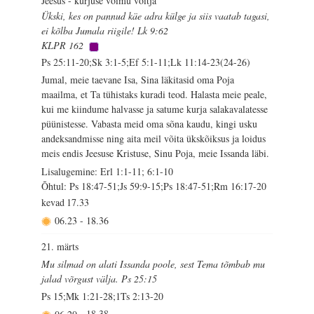
Jeesus - kurjuse võimu võitja
Ükski, kes on pannud käe adra külge ja siis vaatab tagasi,
ei kõlba Jumala riigile! Lk 9:62
KLPR 162
Ps 25:11-20;Sk 3:1-5;Ef 5:1-11;Lk 11:14-23(24-26)
Jumal, meie taevane Isa, Sina läkitasid oma Poja
maailma, et Ta tühistaks kuradi teod. Halasta meie peale,
kui me kiindume halvasse ja satume kurja salakavalatesse
püünistesse. Vabasta meid oma sõna kaudu, kingi usku
andeksandmisse ning aita meil võita ükskõiksus ja loidus
meis endis Jeesuse Kristuse, Sinu Poja, meie Issanda läbi.
Lisalugemine: Erl 1:1-11; 6:1-10
Õhtul: Ps 18:47-51;Js 59:9-15;Ps 18:47-51;Rm 16:17-20
kevad
17.33
06.23
-
18.36
21. märts
Mu silmad on alati Issanda poole, sest Tema tõmbab mu
jalad võrgust välja. Ps 25:15
Ps 15;Mk 1:21-28;1Ts 2:13-20
06.20
-
18.38