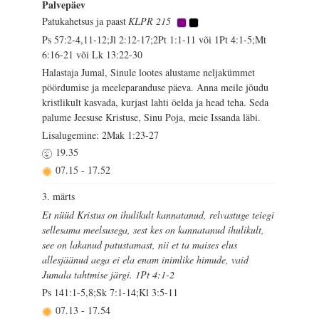
Palvepäev
Patukahetsus ja paast
KLPR 215
Ps 57:2-4,11-12;Jl 2:12-17;2Pt 1:1-11 või 1Pt 4:1-5;Mt
6:16-21 või Lk 13:22-30
Halastaja Jumal, Sinule lootes alustame neljakümmet
pöördumise ja meeleparanduse päeva. Anna meile jõudu
kristlikult kasvada, kurjast lahti öelda ja head teha. Seda
palume Jeesuse Kristuse, Sinu Poja, meie Issanda läbi.
Lisalugemine: 2Mak 1:23-27
19.35
07.15
-
17.52
3. märts
Et nüüd Kristus on ihulikult kannatanud, relvastuge teiegi
sellesama meelsusega, sest kes on kannatanud ihulikult,
see on lakanud patustamast, nii et ta maises elus
allesjäänud aega ei ela enam inimlike himude, vaid
Jumala tahtmise järgi. 1Pt 4:1-2
Ps 141:1-5,8;Sk 7:1-14;Kl 3:5-11
07.13
-
17.54