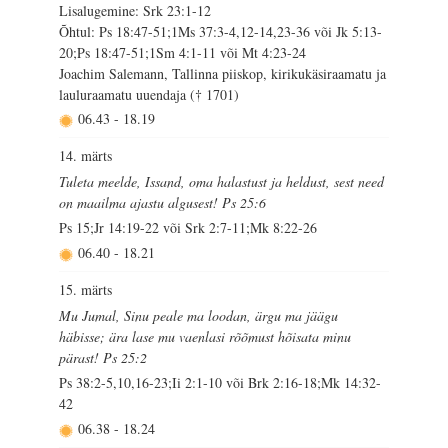
Lisalugemine: Srk 23:1-12
Õhtul: Ps 18:47-51;1Ms 37:3-4,12-14,23-36 või Jk 5:13-
20;Ps 18:47-51;1Sm 4:1-11 või Mt 4:23-24
Joachim Salemann, Tallinna piiskop, kirikukäsiraamatu ja
lauluraamatu uuendaja († 1701)
06.43
-
18.19
14. märts
Tuleta meelde, Issand, oma halastust ja heldust, sest need
on maailma ajastu algusest! Ps 25:6
Ps 15;Jr 14:19-22 või Srk 2:7-11;Mk 8:22-26
06.40
-
18.21
15. märts
Mu Jumal, Sinu peale ma loodan, ärgu ma jäägu
häbisse; ära lase mu vaenlasi rõõmust hõisata minu
pärast! Ps 25:2
Ps 38:2-5,10,16-23;Ii 2:1-10 või Brk 2:16-18;Mk 14:32-
42
06.38
-
18.24