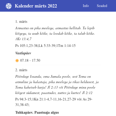
Kalender märts 2022
Info
Seaded
1. märts
Armastus on pika meelega, armastus hellitab. Ta lepib
kõigega, ta usub kõike, ta loodab kõike, ta talub kõike.
1Kr 13:4,7
Ps 105:1,23-38;Lk 5:33-39;1Tm 1:14-15
Vastlapäev
07.18
-
17.50
2. märts
Pöörduge Issanda, oma Jumala poole, sest Tema on
armuline ja halastaja, pika meelega ja rikas heldusest, ja
Tema kahetseb kurja! Jl 2:13 või Pöörduge minu poole
kõigest südamest, paastudes, nuttes ja kurtes! Jl 2:12
Ps 94:3-15;1Kn 21:1-4,7-11,16-21,27-29 või As 29-
31,38-43;
Tuhkapäev. Paastuaja algus