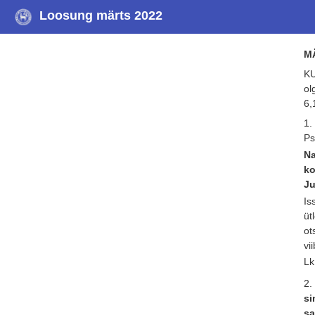
Loosung märts 2022
M
KU
ol
6,
1.
Ps
Na
ko
Ju
Is
üt
ot
vi
Lk
2.
si
sa