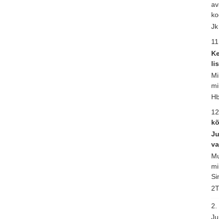
av
ko
Jk
11
Ke
li
Mi
mi
Hb
12
kõ
Ju
va
Mu
mi
Si
2T
2
Ju