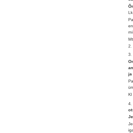
Õn
Lk
Pa
en
mi
Mt
2.
3.
Om
an
ja
Pa
üm
Kl
4.
ot
Je
Je
ig