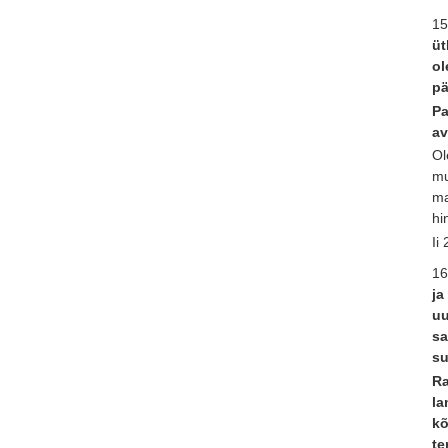
15
üt
ol
pä
Pa
av
Ol
mu
ma
hi
Ii
16
ja
uu
sa
su
Ra
la
kõ
te