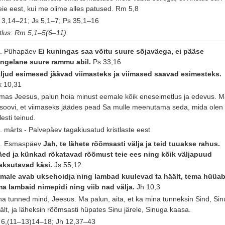
ie eest, kui me olime alles patused.
Rm 5,8
 3,14–21; Js 5,1–7; Ps 35,1–16
tlus: Rm 5,1–5(6–11)
. Pühapäev
Ei kuningas saa võitu suure sõjaväega, ei pääse
ngelane suure rammu abil.
Ps 33,16
ljud esimesed jäävad viimasteks ja viimased saavad esimesteks.
 10,31
mas Jeesus, palun hoia minust eemale kõik eneseimetlus ja edevus. 
 soovi, et viimaseks jäädes pead Sa mulle meenutama seda, mida olen
lesti teinud.
. märts - Palvepäev tagakiusatud kristlaste eest
. Esmaspäev
Jah, te lähete rõõmsasti välja ja teid tuuakse rahus.
ed ja künkad rõkatavad rõõmust teie ees ning kõik väljapuud
aksutavad käsi.
Js 55,12
male avab uksehoidja ning lambad kuulevad ta häält, tema hüüa
a lambaid nimepidi ning viib nad välja.
Jh 10,3
na tunned mind, Jeesus. Ma palun, aita, et ka mina tunneksin Sind, Sin
ält, ja läheksin rõõmsasti hüpates Sinu järele, Sinuga kaasa.
 6,(11–13)14–18; Jh 12,37–43