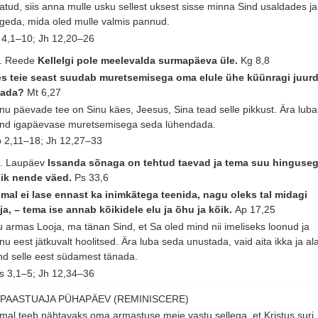
atud, siis anna mulle usku sellest uksest sisse minna Sind usaldades ja
geda, mida oled mulle valmis pannud.
 4,1–10; Jh 12,20–26
. Reede
Kellelgi pole meelevalda surmapäeva üle.
Kg 8,8
s teie seast suudab muretsemisega oma elule ühe küünragi juur
sada?
Mt 6,27
nu päevade tee on Sinu käes, Jeesus, Sina tead selle pikkust. Ära luba
nd igapäevase muretsemisega seda lühendada.
 2,11–18; Jh 12,27–33
. Laupäev
Issanda sõnaga on tehtud taevad ja tema suu hinguse
ik nende väed.
Ps 33,6
mal ei lase ennast ka inimkätega teenida, nagu oleks tal midagi
ja, – tema ise annab kõikidele elu ja õhu ja kõik.
Ap 17,25
 armas Looja, ma tänan Sind, et Sa oled mind nii imeliseks loonud ja
nu eest jätkuvalt hoolitsed. Ära luba seda unustada, vaid aita ikka ja ala
nd selle eest südamest tänada.
s 3,1–5; Jh 12,34–36
. PAASTUAJA PÜHAPÄEV (REMINISCERE)
mal teeb nähtavaks oma armastuse meie vastu sellega, et Kristus suri