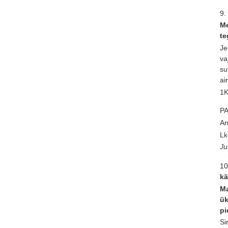
9.
Me
te
Je
va
su
ai
1K
P
An
Lk
Ju
10
kä
Ma
ük
pi
Si