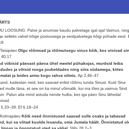
ÄRTS
U LOOSUNG: Palve ja anumise kaudu palvetage igal ajal Vaimus, nin
ge selleks valvel kõige püsivusega ja eestpalvetega kõigi pühade eest.
18
 Teisipäev
Olgu rõõmsad ja rõõmutsegu sinus kõik, kes otsivad si
 40,17
d viibisid päevast päeva ühel meelel pühakojas, murdsid leiba
dudes ja võtsid rooga juubeldades ning siira südamega, kiites
malat ja leides armu kogu rahva silmis.
Ap 2,46–47
sand, kadestan neid, kes saavad erilist rõõmu tunda Sinust. Kuid Sina
led mulle täna, et see on ka minul võimalik, kui ma tões ja vaimus Sind
sin. Palun aita mind astuda nende hulka, kes iga päev Sinu lähedal
ibivad.
 5,33–39; Ef 6,18–24
 Kolmapäev
Kõik need õnnistused saavad sulle osaks ja tabavad
nd, kui sa võtad kuulda Issanda, oma Jumala häält. Õnnistatud o
 linnas ja õnnistatud oled sa väljal.
5Ms 28,2–3