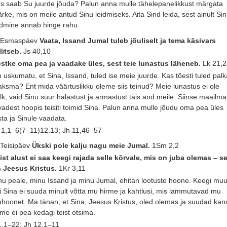
s saab Su juurde jõuda? Palun anna mulle tähelepanelikkust märgata
rke, mis on meile antud Sinu leidmiseks. Aita Sind leida, sest ainult Si
idmine annab hinge rahu.
 Esmaspäev
Vaata, Issand Jumal tuleb jõuliselt ja tema käsivars
litseb.
Js 40,10
stke oma pea ja vaadake üles, sest teie lunastus läheneb.
Lk 21,
 uskumatu, et Sina, Issand, tuled ise meie juurde. Kas tõesti tuled palk
ksma? Ent mida väärtuslikku oleme siis teinud? Meie lunastus ei ole
lk, vaid Sinu suur halastust ja armastust täis and meile. Siinse maailma
vadest hoopis teisiti toimid Sina. Palun anna mulle jõudu oma pea üles
sta ja Sinule vaadata.
 1,1–6(7–11)12.13; Jh 11,46–57
 Teisipäev
Ükski pole kalju nagu meie Jumal.
1Sm 2,2
ist alust ei saa keegi rajada selle kõrvale, mis on juba olemas – s
 Jeesus Kristus.
1Kr 3,11
nu peale, minu Issand ja minu Jumal, ehitan lootuste hoone. Keegi mu
i Sina ei suuda minult võtta mu hirme ja kahtlusi, mis lammutavad mu
uhoonet. Ma tänan, et Sina, Jeesus Kristus, oled olemas ja suudad ka
 me ei pea kedagi teist otsima.
 1,1–22; Jh 12,1–11