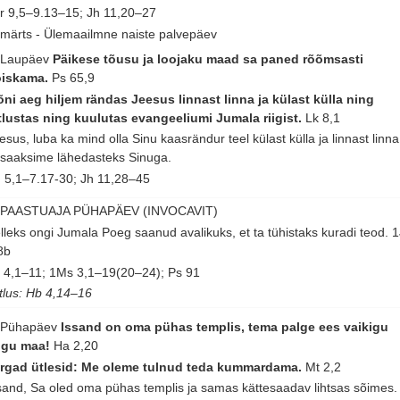
r 9,5–9.13–15; Jh 11,20–27
 märts - Ülemaailmne naiste palvepäev
 Laupäev
Päikese tõusu ja loojaku maad sa paned rõõmsasti
õiskama.
Ps 65,9
ni aeg hiljem rändas Jeesus linnast linna ja külast külla ning
tlustas ning kuulutas evangeeliumi Jumala riigist.
Lk 8,1
esus, luba ka mind olla Sinu kaasrändur teel külast külla ja linnast linna
 saaksime lähedasteks Sinuga.
 5,1–7.17-30; Jh 11,28–45
 PAASTUAJA PÜHAPÄEV (INVOCAVIT)
lleks ongi Jumala Poeg saanud avalikuks, et ta tühistaks kuradi teod.
1
8b
 4,1–11; 1Ms 3,1–19(20–24); Ps 91
tlus: Hb 4,14–16
 Pühapäev
Issand on oma pühas templis, tema palge ees vaikigu
ogu maa!
Ha 2,20
rgad ütlesid: Me oleme tulnud teda kummardama.
Mt 2,2
sand, Sa oled oma pühas templis ja samas kättesaadav lihtsas sõimes.