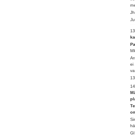
me
Jh
Ju
13
ka
Pa
Mk
Ar
ei
va
13
14
Mä
pl
Te
om
Si
hä
Gl