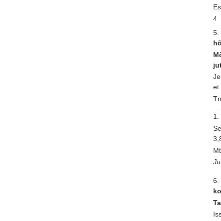
Es
4.
5.
h
Mõ
ju
Je
et
Tn
1.
Se
3,
Mt
Ju
6.
k
Ta
Is