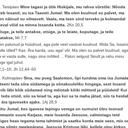
. Teisipäev
Mine tagasi ja ütle Hiskijale, mu rahva vürstile: Nõnda
leb Issand, su isa Taaveti Jumal: Ma olen kuulnud su palvet, ma
en näinud su silmavett. Vaata, ma teen sind terveks ja kolmandal
eval võid sa minna Issanda kotta.
2Kn 20,5
luge, ja teile antakse, otsige, ja te leiate, koputage, ja teile
atakse,
Mt 7,7
en palunud ja hüüdnud, aga pole veel vastust kuulnud. Mida Sa, Issand
lle ütled? Kas: Ära karda, usu aga! või: Ma olen su palvet kuulnud, ag
 ei vasta sulle, nagu sina mõtled ... Palun selgust Sinult ja rahu minu
nge igal juhul.
 2,1–10; Jh 12,44–50
. Kolmapäev
Sina, mu poeg Saalomon, õpi tundma oma isa Jumala
 teeni teda siira südamega ja sõnakuuleliku hingega, sest Issand
rib läbi kõik südamed ning mõistab kõiki mõtteid ja püüdeid! Kui
 teda otsid, siis sa leiad ta, aga kui sa ta maha jätad, siis ta heida
 ära igaveseks ajaks.
1Aj 28,9
hu Jumal, kes igavese lepingu verega on surnuist üles toonud
mmaste suure Karjase, meie Issanda Jeesuse, valmistagu teid
iges heas tegema tema tahtmist ja saatku korda meie sees, mis o
ma silmis meelepärane, Jeesuse Kristuse läbi, kellele olgu kirkus