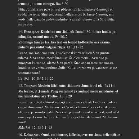
temaga ja tema minuga.
Ilm 3,20
Püha Jumal, Sinu pale on kui põletav tuli ja omaenese õigusega ei
suuda me seista Sinu ees. Anna meile siis osa Kristuse õigusest, mis
toob meile pattude andeksandmise ja annab julguse tulla Sinu püha
palge ette.
14. Esmaspäev
Kindel on mu süda, oh Jumal! Ma tahan laulda ja
mängida, samuti mu au.
Ps 108,2
Rõõmuga tänage Isa, kes teid on teinud kõlblikuks osa saama
pühade pärandist valguse riigis.
Kl 1,11–12
Issand, me kahtleme tihti, kas oleme ikka väärilised Sinu juurde
tulema. Sina annad meile kindluse. Sa oled meid lunastanud ja
nimepidi kutsunud, oleme Sinu päralt. Sina annad meie südamesse
kindluse, et võime kuuluda Sulle. Kui suurt rõõmu ja vabanemist see
teadmine toob!
Lk 19,1–10; Ef 2,11–22
15. Teisipäev
Meeletu ütleb oma südames: Jumalat ei ole!
Ps 14,1
Me teame, et Jumala Poeg on tulnud ja andnud meile mõistmise, et
me tunneksime ära Tõelise.
1Jh 5,20
Jumal, me ei teaks Sinust midagi ja ei tunneks Sind, kui Sina ei oleks
ennast ilmutanud. Me täname, et Sa näitad ennast ja avad meile oma
olemuse ja armulise tahte. Sa ei ole peitnud ennast meie eest, vaid oled
oma poja Jeesuse Kristuse läbi meile väga lähedale tulnud. Me täname
Sind!
5Ms 7,6–12; Ef 3,1–13
16. Kolmapäev
Õnnis on inimene, kelle tugevus on sinus, kelle mõttes