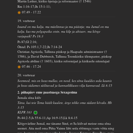
Martin Luther, kiriku õpetaja ja reformaator († 1546)
Rm 1:16-17;Jh 15:1-11;
07.49
-
17.22
19. veebruar
Issand on mu kalju, mu mäelinnus ja mu päästja; mu Jumal on mu
kalju, kus ma pelgupaika otsin, mu kilp ja abisarv, mu kõrge
varjupaik! Ps 18:3
Ps 87;Gl 2:16;
Õhtul: Ps 105:1,7-22;Jh 7:14-24
Christian Agricola, Tallinna piiskop ja Haapsalu administraator (†
1586), ja David Dubberch, Tallinna Toomkiriku ülempastor, piiskop
Agricola abiline († 1603), kiriku reformijad ja kirikuelu edendajad
07.46
-
17.24
20. veebruar
Seemned, mis on heas mullas, on need, kes sõna kuuldes seda kaunis
ja heas südames säilitavad ja kannatlikkuses vilja kannavad. Lk 8:15
2. pühapäev enne paastuaega Sexagesima
Jumala sõna külv
Täna, kui teie Tema häält kuulete, ärge tehke oma südant kõvaks. Hb
3:15
KLPR 183
Ps 44:2-5;Js 55:6-11;Ap 16:9-15;Lk 8:4-15
Kõigeväeline Jumal, me täname Sind, et Sa külvad meisse oma sõna
seemet. Aita meil oma Püha Vaimu läbi seda rõõmuga vastu võtta ning
usu, lootuse ja armastuse vilja kanda. Jeesuse Kristuse, Sinu Poja, meie