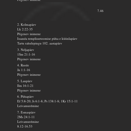
7.46
2. Kolmapäev
Lk 2:22-35
Põgenev inimene
Issanda templissetoomise püha e küünlapäev
Tartu rahulepingu 102. aastapäev
3. Neljapäev
1Sm 21:1-16
Põgenev inimene
4. Reede
Jn 1:1-16
Põgenev inimene
5. Laupäev
Ilm 16:1-21
Põgenev inimene
6. Pühapäev
Ef 5:8-20; Js 6:1-8; Ps 138:1-8; 1Kr 15:1-11
Leivamurdmine
7. Esmaspäev
2Ms 24:1-11
Leivamurdmine
8.12-16.53