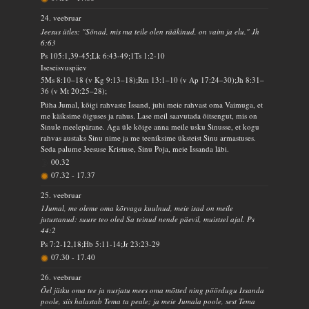
24. veebruar
Jeesus ütles: "Sõnad, mis ma teile olen rääkinud, on vaim ja elu." Jh
6:63
Ps 105:1,39-45;Lk 6:43-49;1Ts 1:2-10
Iseseisvuspäev
5Ms 8:10–18 (v Kg 9:13–18);Rm 13:1–10 (v Ap 17:24–30);Jh 8:31–
36 (v Mt 20:25–28);
Püha Jumal, kõigi rahvaste Issand, juhi meie rahvast oma Vaimuga, et
me käiksime õiguses ja rahus. Lase meil saavutada õitsengut, mis on
Sinule meelepärane. Aga üle kõige anna meile usku Sinusse, et kogu
rahvas austaks Sinu nime ja me teeniksime üksteist Sinu armastuses.
Seda palume Jeesuse Kristuse, Sinu Poja, meie Issanda läbi.
00.32
07.32
-
17.37
25. veebruar
1Jumal, me oleme oma kõrvaga kuulnud, meie isad on meile
jutustanud: suure teo oled Sa teinud nende päevil, muistsel ajal. Ps
44:2
Ps 7:2-12,18;Hb 5:11-14;Jr 23:23-29
07.30
-
17.40
26. veebruar
Õel jätku oma tee ja nurjatu mees oma mõtted ning pöördugu Issanda
poole, siis halastab Tema ta peale; ja meie Jumala poole, sest Tema