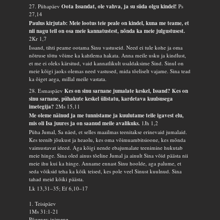
27. Pühapäev
Oota Issandat, ole vahva, ja su süda olgu kindel!
Ps
27,14
Paulus kirjutab: Meie lootus teie peale on kindel, kuna me teame, et
nii nagu teil on osa meie kannatustest, nõnda ka meie julgustusest.
2Kr 1,7
Issand, tihti peame ootama Sinu vastuseid. Need ei tule kohe ja oma
nõtruse tõttu võime ka kahtlema hakata. Anna meile usku ja kindlust,
et me ei oleks kärsitud, vaid kannatlikult usaldaksime Sind. Sinul on
meie kõigi jaoks olemas need vastused, mida tõeliselt vajame. Sina tead
ka õiget aega, millal meile vastata.
28. Esmaspäev
Kes on sinu sarnane jumalate keskel, Issand? Kes on
sinu sarnane, pühakute keskel ülistatu, kardetava kuulsusega
imetegija?
2Ms 15,11
Me oleme näinud ja me tunnistame ja kuulutame teile igavest elu,
mis oli Isa juures ja on saanud meile avalikuks.
1Jh 1,2
Püha Jumal, Sa näed, et selles maailmas teenitakse erinevaid jumalaid.
Kes teenib jõukust ja heaolu, kes oma võimuambitsioone, kes mõnda
vaimustavat ideed. Aga kõigi nende ebajumalate teenimine hukutab
meie hinge. Sina oled ainus tõeline Jumal ja ainult Sina võid päästa nii
meie ihu kui ka hinge. Anname ennast Sinu hoolde, aga palume, et
seda võiksid teha ka kõik teised, kes pole veel Sinust kuulnud. Sina
tahad meid kõiki päästa.
Lk 13,31–35; Ef 6,10–17
1. Teisipäev
1Ms 31:1-21
Põgenev inimene