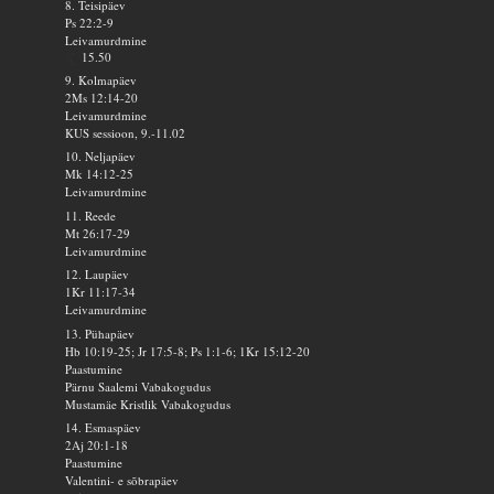
8. Teisipäev
Ps 22:2-9
Leivamurdmine
15.50
9. Kolmapäev
2Ms 12:14-20
Leivamurdmine
KUS sessioon, 9.-11.02
10. Neljapäev
Mk 14:12-25
Leivamurdmine
11. Reede
Mt 26:17-29
Leivamurdmine
12. Laupäev
1Kr 11:17-34
Leivamurdmine
13. Pühapäev
Hb 10:19-25; Jr 17:5-8; Ps 1:1-6; 1Kr 15:12-20
Paastumine
Pärnu Saalemi Vabakogudus
Mustamäe Kristlik Vabakogudus
14. Esmaspäev
2Aj 20:1-18
Paastumine
Valentini- e sõbrapäev