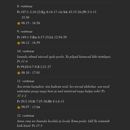
8. veebruar
Ps 107:1-3,10-22;Kg 8:14-17 või Srk 42:15-26;2Pt 3:3-13
15.50
08.15
-
16.56
9. veebruar
Ps 149:1-5;Rm 6:17-23;Lk 12:54-59
08.12
-
16.59
10. veebruar
Issanda silmad näevad igale poole, Ta pilgud katsuvad läbi inimlapsi.
Ps 11:4
Ps 99;Gl 6:7-9;Jl 2:21-27
08.10
-
17.01
11. veebruar
Ära ärritu kurjadest; ära kadesta neid, kes teevad ülekohut, sest need
niidetakse peagi nagu hein ja nad närtsivad nagu haljas rohi! Ps
37:1-2
Ps 20:2-10;Jh 7:25-36;Hb 4:1,6-11
08.07
-
17.04
12. veebruar
Anna oma tee Issanda hooleks ja looda Tema peale; küll Ta toimetab
kõik hästi! Ps 37:5