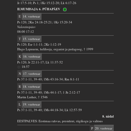
Jr 17:5-10; Ps 1; 1Kr 15:12-20; Lk 6:17-26
ILMUMISAJA 6. PÜHAPÄEV
E
14. veebruar
Ps 120; 2Kn 24:18-25:21; 1Kr 15:20-34
Valentinipäev
08:00 17:12
T
15. veebruar
Ps 120; Esr 1:1-11; 2Kr 1:12-19
Hugo Lepnurm, helilooja, organist ja pedagoog, † 1999
K
16. veebruar
Ps 120; Jr 22:11-17; Lk 11:37-52
18:57
N
17. veebruar
Ps 37:1-11, 39-40; 1Ms 43:16-34; Rm 8:1-11
R
18. veebruar
Ps 37:1-11, 39-40; 1Ms 44:1-17; 1 Jh 2:12-17
Martin Luther, † 1546
L
19. veebruar
Ps 37:1-11, 39-40; 1Ms 44:18-34; Lk 12:57-59
8. nädal
EESTPALVES: Eestimaa rahvas, president, riigikogu ja valitsus
P
20. veebruar