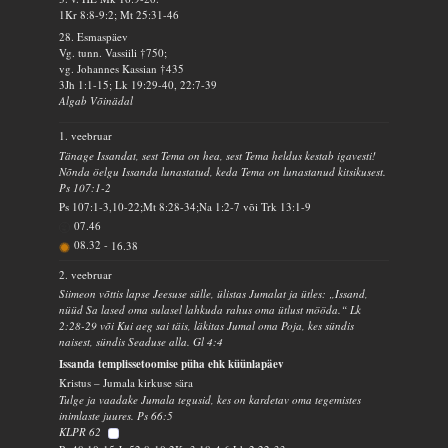
1Kr 8:8-9:2; Mt 25:31-46
28. Esmaspäev
Vg. tunn. Vassiili †750;
vg. Johannes Kassian †435
3Jh 1:1-15; Lk 19:29-40, 22:7-39
Algab Võinädal
1. veebruar
Tänage Issandat, sest Tema on hea, sest Tema heldus kestab igavesti!
Nõnda öelgu Issanda lunastatud, keda Tema on lunastanud kitsikusest.
Ps 107:1-2
Ps 107:1-3,10-22;Mt 8:28-34;Na 1:2-7 või Trk 13:1-9
07.46
08.32
-
16.38
2. veebruar
Siimeon võttis lapse Jeesuse sülle, ülistas Jumalat ja ütles: „Issand,
nüüd Sa lased oma sulasel lahkuda rahus oma ütlust mööda.“ Lk
2:28-29 või Kui aeg sai täis, läkitas Jumal oma Poja, kes sündis
naisest, sündis Seaduse alla. Gl 4:4
Issanda templissetoomise püha ehk küünlapäev
Kristus – Jumala kirkuse sära
Tulge ja vaadake Jumala tegusid, kes on kardetav oma tegemistes
inimlaste juures. Ps 66:5
KLPR 62