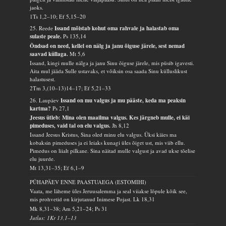
jaoks.
1Ts 1,2–10; Ef 5,15–20
25. Reede
Issand mõistab kohut oma rahvale ja halastab oma
sulaste peale.
Ps 135,14
Õndsad on need, kellel on nälg ja janu õiguse järele, sest nemad
saavad küllaga.
Mt 5,6
Issand, kingi mulle nälga ja janu Sinu õiguse järele, mis püsib igavesti.
Aita mul jääda Sulle ustavaks, et võiksin osa saada Sinu külluslikust
halastusest.
2Tm 3,(10–13)14–17; Ef 5,21–33
26. Laupäev
Issand on mu valgus ja mu pääste, keda ma peaksin
kartma?
Ps 27,1
Jeesus ütleb: Mina olen maailma valgus. Kes järgneb mulle, ei käi
pimeduses, vaid tal on elu valgus.
Jh 8,12
Issand Jeesus Kristus, Sina oled minu elu valgus. Üksi käies ma
kobaksin pimeduses ja ei leiaks kunagi üles õiget ust, mis viib ellu.
Pimedus on liialt pilkane. Sina näitad mulle valgust ja avad ukse tõelise
elu juurde.
Mt 13,31–35; Ef 6,1–9
PÜHAPÄEV ENNE PAASTUAEGA (ESTOMIHI)
Vaata, me läheme üles Jeruusalemma ja seal viiakse lõpule kõik see,
mis prohvetid on kirjutanud Inimese Pojast.
Lk 18,31
Mk 8,31–38; Am 5,21–24; Ps 31
Jutlus: 1Kr 13,1–13