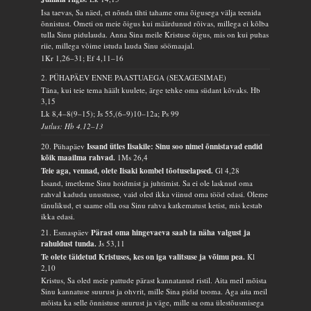
Isa taevas, Sa näed, et nõnda tihti tahame oma õigusega välja teenida
õnnistust. Ometi on meie õigus kui määrdunud rõivas, millega ei kõlba
tulla Sinu pidulauda. Anna Sina meile Kristuse õigus, mis on kui puhas
riie, millega võime istuda lauda Sinu söömaajal.
1Kr 1,26–31; Ef 4,11–16
2. PÜHAPÄEV ENNE PAASTUAEGA (SEXAGESIMAE)
Täna, kui teie tema häält kuulete, ärge tehke oma südant kõvaks.
Hb
3,15
Lk 8,4–8(9–15); Js 55,(6–9)10–12a; Ps 99
Jutlus: Hb 4,12–13
20. Pühapäev
Issand ütles Iisakile: Sinu soo nimel õnnistavad endid
kõik maailma rahvad.
1Ms 26,4
Teie aga, vennad, olete Iisaki kombel tõotuselapsed.
Gl 4,28
Issand, imetleme Sinu hoidmist ja juhtimist. Sa ei ole lasknud oma
rahval kaduda unustusse, vaid oled ikka viinud oma tööd edasi. Oleme
tänulikud, et saame olla osa Sinu rahva katkematust ketist, mis kestab
ikka edasi.
21. Esmaspäev
Pärast oma hingevaeva saab ta näha valgust ja
rahuldust tunda.
Js 53,11
Te olete täidetud Kristuses, kes on iga valitsuse ja võimu pea.
Kl
2,10
Kristus, Sa oled meie pattude pärast kannatanud ristil. Aita meil mõista
Sinu kannatuse suurust ja ohvrit, mille Sina pidid tooma. Aga aita meil
mõista ka selle õnnistuse suurust ja väge, mille sa oma ülestõusmisega