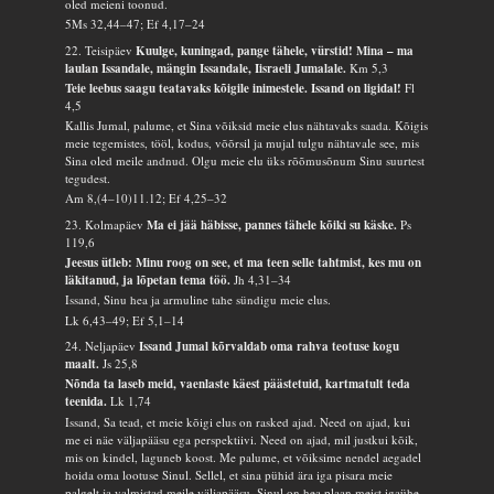
oled meieni toonud.
5Ms 32,44–47; Ef 4,17–24
22. Teisipäev
Kuulge, kuningad, pange tähele, vürstid! Mina – ma
laulan Issandale, mängin Issandale, Iisraeli Jumalale.
Km 5,3
Teie leebus saagu teatavaks kõigile inimestele. Issand on ligidal!
Fl
4,5
Kallis Jumal, palume, et Sina võiksid meie elus nähtavaks saada. Kõigis
meie tegemistes, tööl, kodus, võõrsil ja mujal tulgu nähtavale see, mis
Sina oled meile andnud. Olgu meie elu üks rõõmusõnum Sinu suurtest
tegudest.
Am 8,(4–10)11.12; Ef 4,25–32
23. Kolmapäev
Ma ei jää häbisse, pannes tähele kõiki su käske.
Ps
119,6
Jeesus ütleb: Minu roog on see, et ma teen selle tahtmist, kes mu on
läkitanud, ja lõpetan tema töö.
Jh 4,31–34
Issand, Sinu hea ja armuline tahe sündigu meie elus.
Lk 6,43–49; Ef 5,1–14
24. Neljapäev
Issand Jumal kõrvaldab oma rahva teotuse kogu
maalt.
Js 25,8
Nõnda ta laseb meid, vaenlaste käest päästetuid, kartmatult teda
teenida.
Lk 1,74
Issand, Sa tead, et meie kõigi elus on rasked ajad. Need on ajad, kui
me ei näe väljapääsu ega perspektiivi. Need on ajad, mil justkui kõik,
mis on kindel, laguneb koost. Me palume, et võiksime nendel aegadel
hoida oma lootuse Sinul. Sellel, et sina pühid ära iga pisara meie
palgelt ja valmistad meile väljapääsu. Sinul on hea plaan meist igaühe