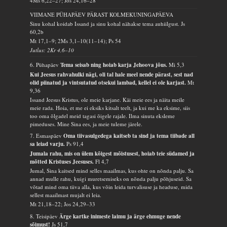
4Ms 6,22–27; Jos 24,16–28
VIIMANE PÜHAPÄEV PÄRAST KOLMEKUNINGAPÄEVA
Sinu kohal koidab Issand ja sinu kohal nähakse tema auhiilgust.
Js
60,2b
Mt 17,1–9; 2Ms 3,1–10(11–14); Ps 54
Jutlus: 2Kr 4,6–10
6. Pühapäev
Tema seisab ning hoiab karja Jehoova jõus.
Mi 5,3
Kui Jeesus rahvahulki nägi, oli tal hale meel nende pärast, sest nad
olid piinatud ja vintsutatud otsekui lambad, kellel ei ole karjast.
Mt
9,36
Issand Jeesus Kristus, ole meie karjane. Käi meie ees ja näita meile
meie rada. Hoia, et me ei eksiks kitsalt teelt, ja kui me ka eksime, siis
too oma õlgadel meid tagasi õigele rajale. Ilma sinuta eksleme
pimeduses. Mine Sina ees, ja meie tuleme järele.
7. Esmaspäev
Oma tiivasulgedega kaitseb ta sind ja tema tiibade all
sa leiad varju.
Ps 91,4
Jumala rahu, mis on ülem kõigest mõistusest, hoiab teie südamed ja
mõtted Kristuses Jeesuses.
Fl 4,7
Jumal, Sina kaitsed mind selles maailmas, kus ohte on nõnda palju. Sa
annad mulle rahu, kuigi muretsemiseks on nõnda palju põhjuseid. Sa
võtad mind oma tiiva alla, kus võin leida turvalisuse ja headuse, mida
sellest maailmast mujalt ei leia.
Mt 21,18–22; Jos 24,29–33
8. Teisipäev
Ärge kartke inimeste laimu ja ärge ehmuge nende
sõimust!
Js 51,7