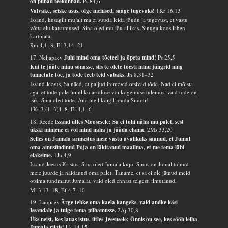
on pühad teekonnad.
Ps 84,6
Valvake, seiske usus, olge mehised, saage tugevaks!
1Kr 16,13
Issand, kusagilt mujalt ma ei suuda leida jõudu ja tugevust, et vastu
võtta elu katsumused. Sina oled mu jõu allikas. Sinuga koos lähen
kartmata.
Rm 4,1–8; Ef 3,14–21
17. Neljapäev
Juhi mind oma tõeteel ja õpeta mind!
Ps 25,5
Kui te jääte minu sõnasse, siis te olete tõesti minu jüngrid ning
tunnetate tõe, ja tõde teeb teid vabaks.
Jh 8,31–32
Issand Jeesus, Sa näed, et paljud inimesed otsivad tõde. Nad ei mõista
aga, et tõde pole inimliku arutluse või kogemuse tulemus, vaid tõde on
isik. Sina oled tõde. Aita meil kõigil jõuda Sinuni!
1Kr 3,(1–3)4–8; Ef 4,1–6
18. Reede
Issand ütles Moosesele: Sa ei tohi näha mu palet, sest
ükski inimene ei või mind näha ja jääda elama.
2Ms 33,20
Selles on Jumala armastus meie vastu avalikuks saanud, et Jumal
oma ainusündinud Poja on läkitanud maailma, et me tema läbi
elaksime.
1Jh 4,9
Issand Jeesus Kristus, Sina oled Jumala kuju. Sinus on Jumal tulnud
meie juurde ja näidanud oma palet. Täname, et sa ei ole jätnud meid
otsima tundmatut Jumalat, vaid oled ennast selgesti ilmutanud.
Ml 3,13–18; Ef 4,7–10
19. Laupäev
Ärge tehke oma kaela kangeks, vaid andke käsi
Issandale ja tulge tema pühamusse.
2Aj 30,8
Üks neist, kes lauas istus, ütles Jeesusele: Õnnis on see, kes sööb leiba
Jumala riigis!
Lk 14,15