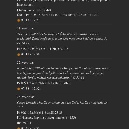
Issanda läbi.
Lisalugemine: Srk 27:4-8
Õhtul: Ps 105:1,7-22;Mt 13:10-17;Ps 105:1,7-22;Jh 7:14-24
07.43
-
17.27
21. veebruar
Virgu, Issand! Miks Sa magad? Ärka üles, ära tõuka meid ära
jäädavalt! Tõuse meile appi ja lunasta meid oma helduse pärast! Ps
44:24,27
Ps 31:20-25;5Ms 32:44-47;Jh 5:39-47
07.41
-
17.30
22. veebruar
Issand ütleb: "Nõnda on ka minu sõnaga, mis lähtub mu suust: see ei
tule tagasi mu juurde tühjalt, vaid teeb, mis on mu meele järgi, ja
saadab korda, milleks ma selle läkitasin." Js 55:11
Ps 105:1,23-38;2Ms 7:1-13;Hs 33:30-33
07.38
-
17.32
23. veebruar
Otsige Issandat, kui Ta on leitav, hüüdke Teda, kui Ta on ligidal! Js
55:6
Ps 80:5-15a;Mk 6:1-6;Js 28:23-29
Polykarpos, Smyrna piiskop, märter († 155)
Ilm 2:8-11;
07.35
-
17.35