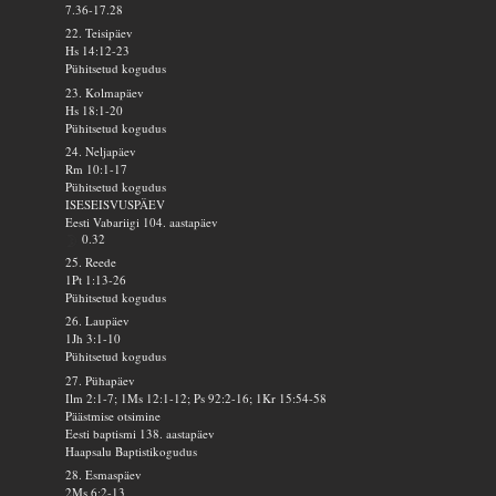
7.36-17.28
22. Teisipäev
Hs 14:12-23
Pühitsetud kogudus
23. Kolmapäev
Hs 18:1-20
Pühitsetud kogudus
24. Neljapäev
Rm 10:1-17
Pühitsetud kogudus
ISESEISVUSPÄEV
Eesti Vabariigi 104. aastapäev
0.32
25. Reede
1Pt 1:13-26
Pühitsetud kogudus
26. Laupäev
1Jh 3:1-10
Pühitsetud kogudus
27. Pühapäev
Ilm 2:1-7; 1Ms 12:1-12; Ps 92:2-16; 1Kr 15:54-58
Päästmise otsimine
Eesti baptismi 138. aastapäev
Haapsalu Baptistikogudus
28. Esmaspäev
2Ms 6:2-13