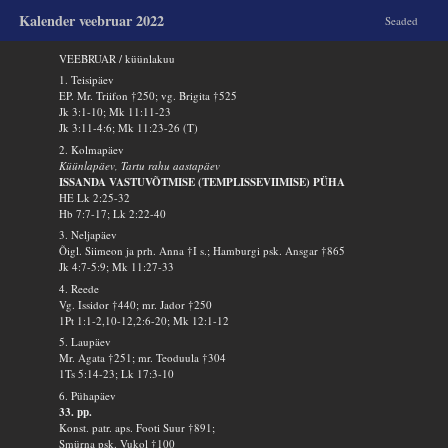
Kalender veebruar 2022
Seaded
VEEBRUAR / küünlakuu
1. Teisipäev
EP. Mr. Triifon †250; vg. Brigita †525
Jk 3:1-10; Mk 11:11-23
Jk 3:11-4:6; Mk 11:23-26 (T)
2. Kolmapäev
Küünlapäev, Tartu rahu aastapäev
ISSANDA VASTUVÕTMISE (TEMPLISSEVIIMISE) PÜHA
HE Lk 2:25-32
Hb 7:7-17; Lk 2:22-40
3. Neljapäev
Õigl. Siimeon ja prh. Anna †I s.; Hamburgi psk. Ansgar †865
Jk 4:7-5:9; Mk 11:27-33
4. Reede
Vg. Issidor †440; mr. Jador †250
1Pt 1:1-2,10-12,2:6-20; Mk 12:1-12
5. Laupäev
Mr. Agata †251; mr. Teoduula †304
1Ts 5:14-23; Lk 17:3-10
6. Pühapäev
33. pp.
Konst. patr. aps. Footi Suur †891;
Smürna psk. Vukol †100