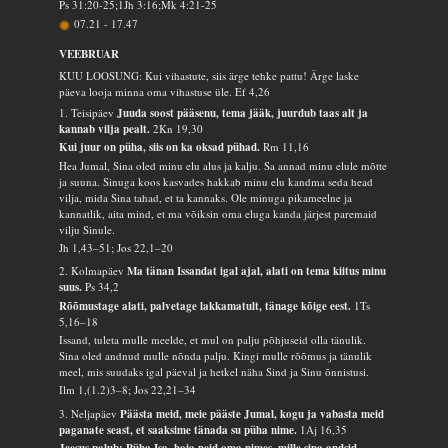
Ps 31:20-25;1Jh 3:16;Mk 4:21-25
07.21
-
17.47
VEEBRUAR
KUU LOOSUNG: Kui vihastute, siis ärge tehke pattu! Ärge laske
päeva looja minna oma vihastuse üle.
Ef 4,26
1. Teisipäev
Juuda soost pääsenu, tema jääk, juurdub taas alt ja
kannab vilja pealt.
2Kn 19,30
Kui juur on püha, siis on ka oksad pühad.
Rm 11,16
Hea Jumal, Sina oled minu elu alus ja kalju. Sa annad minu elule mõtte
ja suuna. Sinuga koos kasvades hakkab minu elu kandma seda head
vilja, mida Sina tahad, et ta kannaks. Ole minuga pikameelne ja
kannatlik, aita mind, et ma võiksin oma eluga kanda järjest paremaid
vilju Sinule.
Jh 1,43–51; Jos 22,1–20
2. Kolmapäev
Ma tänan Issandat igal ajal, alati on tema kiitus minu
suus.
Ps 34,2
Rõõmustage alati, palvetage lakkamatult, tänage kõige eest.
1Ts
5,16–18
Issand, tuleta mulle meelde, et mul on palju põhjuseid olla tänulik.
Sina oled andnud mulle nõnda palju. Kingi mulle rõõmus ja tänulik
meel, mis suudaks igal päeval ja hetkel näha Sind ja Sinu õnnistusi.
Ilm 1,(1.2)3–8; Jos 22,21–34
3. Neljapäev
Päästa meid, meie pääste Jumal, kogu ja vabasta meid
paganate seast, et saaksime tänada su püha nime.
1Aj 16,35
Jeesus palub: Püha Isa, hoia neid oma nimes, mille sina andsid