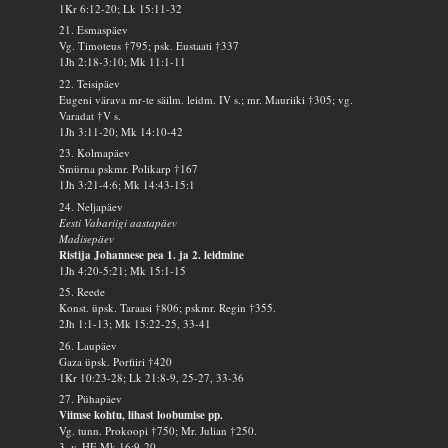
1Kr 6:12-20; Lk 15:11-32
21. Esmaspäev
Vg. Timoteus †795; psk. Eustaati †337
1Jh 2:18-3:10; Mk 11:1-11
22. Teisipäev
Eugeni värava mr-te säilm. leidm. IV s.; mr. Mauriiki †305; vg.
Varadat †V s.
1Jh 3:11-20; Mk 14:10-42
23. Kolmapäev
Smürna pskmr. Polikarp †167
1Jh 3:21-4:6; Mk 14:43-15:1
24. Neljapäev
Eesti Vabariigi aastapäev
Madisepäev
Ristija Johannese pea 1. ja 2. leidmine
1Jh 4:20-5:21; Mk 15:1-15
25. Reede
Konst. üpsk. Taraasi †806; pskmr. Regin †355.
2Jh 1:1-13; Mk 15:22-25, 33-41
26. Laupäev
Gaza üpsk. Porfiiri †420
1Kr 10:23-28; Lk 21:8-9, 25-27, 33-36
27. Pühapäev
Viimse kohtu, lihast loobumise pp.
Vg. tunn. Prokoopi †750; Mr. Julian †250.
3. v. HE Mk 16:9-20.