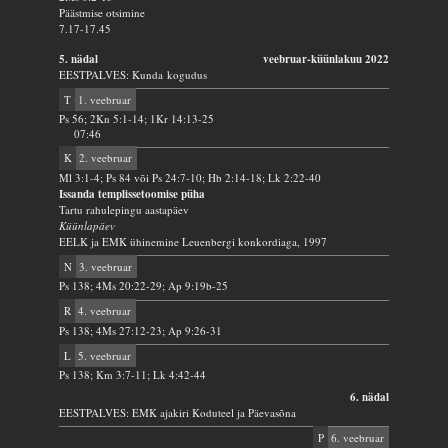
Päästmise otsimine
7.17-17.45
5. nädal
veebruar-küünlakuu 2022
EESTPALVES: Kunda kogudus
T
1. veebruar
Ps 56; 2Kn 5:1-14; 1Kr 14:13-25
07:46
K
2. veebruar
Ml 3:1-4; Ps 84 või Ps 24:7-10; Hb 2:14-18; Lk 2:22-40
Issanda templissetoomise püha
Tartu rahulepingu aastapäev
Küünlapäev
EELK ja EMK ühinemine Leuenbergi konkordiaga, 1997
N
3. veebruar
Ps 138; 4Ms 20:22-29; Ap 9:19b-25
R
4. veebruar
Ps 138; 4Ms 27:12-23; Ap 9:26-31
L
5. veebruar
Ps 138; Km 3:7-11; Lk 4:42-44
6. nädal
EESTPALVES: EMK ajakiri Koduteel ja Päevasõna
P
6. veebruar