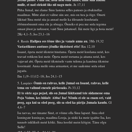
mulle, et nad oleksid üks nii nagu meie.
Jh 17,11
Püha Jumal, me elame Sinu lastena selles patuses ja ebakindlas
maailmas. Mitte alati ei valitse siin see, mis on hea ja õige. Ometi
läkitad Sina meid siia ja annad meile ka ülesande kuulutada
rõõmusõnumit oma elu ja sõnaga. Õnneks ei pea me seda tegema
omast jõust ja tarkusest, vaid Sinu juhatusel. Jää meie ligi ja hoia meid!
2Kr 4,1–5; Jos 23,1–16
4. Reede
Hallpea ees tõuse üles ja vanale anna au.
3Ms 19,32
Vastastikuses austuses jõudke üksteisest ette!
Rm 12,10
Issand, õpeta meid üksteist hindama. Õpeta meid kuulama neid, kes
teavad rohkem kui meie. Õpeta meid toetama ja aitama neid, kes
vajavad abi. Õpeta meid üksteisele vastu tulema ja kandma üksteise
koormaid. Anna meile oma armastust, et me saaksime seda edasi
jagada.
Ilm 1,(9–11)12–18; Jos 24,1–15
5. Laupäev
Õnnis on rahvas, kelle Jumal on Issand, rahvas, kelle
tema on valinud enesele pärisosaks.
Ps 33,12
Et te olete aga pojad, siis on Jumal läkitanud teie südamesse oma
Poja Vaimu, kes hüüab: Abba! Isa! Nõnda ei ole sa enam ori, vaid
poeg, aga kui sa oled poeg, siis sa oled ka pärija Jumala kaudu.
Gl
4,6–7
Isa taevas, me täname Sind, et võime olla Sinu lapsed. Sina oled
kuningate kuningas, maailma Looja, ja siiski ka meie igaühe Isa, kes
tunneb isiklikult meid kõiki. Sina hoolid meist kõigist. Tänu olgu
Sulle!