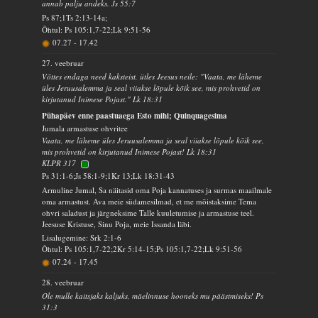
annab palju andeks. Js 55:7
Ps 87;1Ts 2:13-14a;
Õhtul: Ps 105:1,7-22;Lk 9:51-56
07.27
-
17.42
27. veebruar
Võttes endaga need kaksteist, ütles Jeesus neile: "Vaata, me läheme
üles Jeruusalemma ja seal viiakse lõpule kõik see, mis prohvetid on
kirjutanud Inimese Pojast." Lk 18:31
Pühapäev enne paastuaega Esto mihi; Quinquagesima
Jumala armastuse ohvritee
Vaata, me läheme üles Jeruusalemma ja seal viiakse lõpule kõik see,
mis prohvetid on kirjutanud Inimese Pojast! Lk 18:31
KLPR 317
Ps 31:1-6;Js 58:1-9;1Kr 13;Lk 18:31-43
Armuline Jumal, Sa näitasid oma Poja kannatuses ja surmas maailmale
oma armastust. Ava meie südamesilmad, et me mõistaksime Tema
ohvri saladust ja järgneksime Talle kuuletumise ja armastuse teel.
Jeesuse Kristuse, Sinu Poja, meie Issanda läbi.
Lisalugemine: Srk 2:1-6
Õhtul: Ps 105:1,7-22;2Kr 5:14-15;Ps 105:1,7-22;Lk 9:51-56
07.24
-
17.45
28. veebruar
Ole mulle kaitsjaks kaljuks, mäelinnuse hooneks mu päästmiseks! Ps
31:3