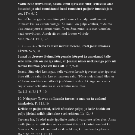
Võitle head usuvõitlust, hakka kinni igavesest elust; selleks sa oled
kutsutud ja oled tunnistanud head tunnistust paljude tunnistajate
ees.
1Tm 6,12
Kallis Õnnistegija Jeesus, Sina pidid oma elus palju võitlema nii
inimeste kui ka kuradi endaga. Ka minul on palju võitlusi, mida ma
üksi omast jõust ei suuda võita. Toeta Sina mind, siis saan võidelda
head usuvõitlust. Ainult siis on mul lootust võidule.
Mt 8,28–34; Ef 1,1–6
9. Kolmapäev
Tema valitseb merest mereni, Frati jõest ilmamaa
ääreni.
Sk 9,10
Jumal on Jeesuse tõstnud kõrgemaks kõrgest ja annetanud talle
selle nime, mis on üle iga nime, et Jeesuse nimes nõtkuks iga põlv nii
taevas kui maa peal kui maa all.
Fl 2,9–10
Issand, Sina oled kuningas, kelle valitsus kestab igavesest ajast igavesti.
Sinu riik on rahuriik, kus on igavene rahu. Tõsta meie silmad üles, et
võiksime oodata kannatlikult ja rõõmsalt seda riiki. Aga anna oma
riigist väike eelmaitse ka selles rahutus maailmas.
Na 1,2–6; Ef 1,7–10
10. Neljapäev
Taevas on Issanda taevas ja maa on ta andnud
inimlastele.
Ps 115,16
Kellele on palju antud, sellelt nõutakse palju; ja kelle hoolde on
palju jäetud, sellelt päritakse veel rohkem.
Lk 12,48
Taevane Isa, Sa oled meist igaühele andnud vastutuse selles elus. Anna
meile jõudu, et võiksime oma vastutust täita nii kaasinimese kui ka
Sinu ees. Sina ei ole andnud meile rohkem, kui me kanda jaksame.
Ho 2,20–25; Ef 1,11–14