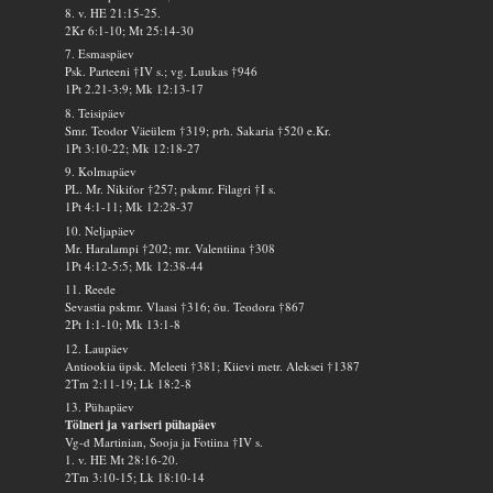
8. v. HE 21:15-25.
2Kr 6:1-10; Mt 25:14-30
7. Esmaspäev
Psk. Parteeni †IV s.; vg. Luukas †946
1Pt 2.21-3:9; Mk 12:13-17
8. Teisipäev
Smr. Teodor Väeülem †319; prh. Sakaria †520 e.Kr.
1Pt 3:10-22; Mk 12:18-27
9. Kolmapäev
PL. Mr. Nikifor †257; pskmr. Filagri †I s.
1Pt 4:1-11; Mk 12:28-37
10. Neljapäev
Mr. Haralampi †202; mr. Valentiina †308
1Pt 4:12-5:5; Mk 12:38-44
11. Reede
Sevastia pskmr. Vlaasi †316; õu. Teodora †867
2Pt 1:1-10; Mk 13:1-8
12. Laupäev
Antiookia üpsk. Meleeti †381; Kiievi metr. Aleksei †1387
2Tm 2:11-19; Lk 18:2-8
13. Pühapäev
Tölneri ja variseri pühapäev
Vg-d Martinian, Sooja ja Fotiina †IV s.
1. v. HE Mt 28:16-20.
2Tm 3:10-15; Lk 18:10-14