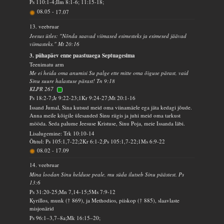
Ps 110:1-4;Ilm 8:1-6; 11:15-18;
08.05
-
17.07
13. veebruar
Jeesus ütles: "Nõnda saavad viimased esimesteks ja esimesed jäävad
viimasteks." Mt 20:16
3. pühapäev enne paastuaega Septuagesima
Teenimatu arm
Me ei heida oma anumisi Su palge ette mitte oma õiguse pärast, vaid
Sinu suure halastuse pärast! Tn 9:18
KLPR 267
Ps 18:2-7;Jr 9:22-23;1Kr 9:24-27;Mt 20:1-16
Issand Jumal, Sina kutsud meid oma viinamäele ega jäta kedagi jõude.
Anna meile kõigile ülesanded Sinu riigis ja juhi meid oma tarkust
mööda. Seda palume Jeesuse Kristuse, Sinu Poja, meie Issanda läbi.
Lisalugemine: Trk 10:10-14
Õhtul: Ps 105:1,7-22;2Kr 6:1-2;Ps 105:1,7-22;1Ms 6:9-22
08.02
-
17.09
14. veebruar
Mina loodan Sinu helduse peale, mu süda ilutseb Sinu päästest. Ps
13:6
Ps 31:20-25;Mn 7,14-15;5Ms 7:9-12
Kyrillos, munk († 869), ja Methodios, piiskop († 885), slaavlaste
misjonärid
Ps 96:1–3,7–8a;Mk 16:15–20;