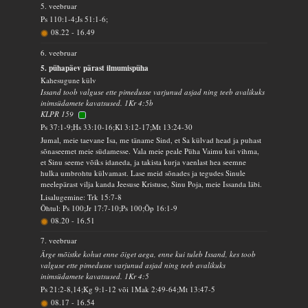
5. veebruar
Ps 110:1-4;Js 51:1-6;
08.22
-
16.49
6. veebruar
5. pühapäev pärast ilmumispüha
Kahesugune külv
Issand toob valguse ette pimedusse varjunud asjad ning teeb avalikuks
inimsüdamete kavatsused. 1Kr 4:5b
KLPR 159
Ps 37:1-9;Hs 33:10-16;Kl 3:12-17;Mt 13:24-30
Jumal, meie taevane Isa, me täname Sind, et Sa külvad head ja puhast
sõnaseemet meie südamesse. Vala meie peale Püha Vaimu kui vihma,
et Sinu seeme võiks idaneda, ja takista kurja vaenlast hea seemne
hulka umbrohtu külvamast. Lase meid sõnades ja tegudes Sinule
meelepärast vilja kanda Jeesuse Kristuse, Sinu Poja, meie Issanda läbi.
Lisalugemine: Trk 15:7-8
Õhtul: Ps 100;Jr 17:7-10;Ps 100;Õp 16:1-9
08.20
-
16.51
7. veebruar
Ärge mõistke kohut enne õiget aega, enne kui tuleb Issand, kes toob
valguse ette pimedusse varjunud asjad ning teeb avalikuks
inimsüdamete kavatsused. 1Kr 4:5
Ps 21:2-8,14;Kg 9:1-12 või 1Mak 2:49-64;Mt 13:47-5
08.17
-
16.54