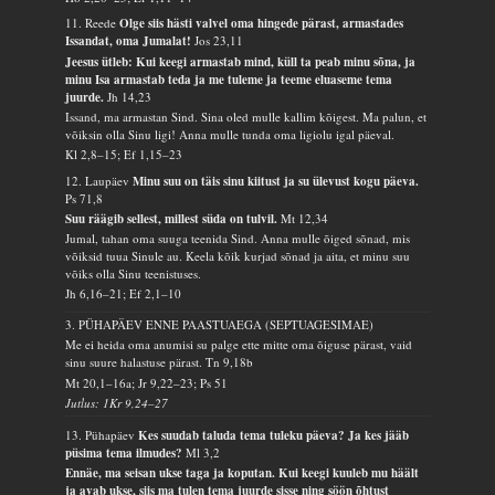
11. Reede
Olge siis hästi valvel oma hingede pärast, armastades
Issandat, oma Jumalat!
Jos 23,11
Jeesus ütleb: Kui keegi armastab mind, küll ta peab minu sõna, ja
minu Isa armastab teda ja me tuleme ja teeme eluaseme tema
juurde.
Jh 14,23
Issand, ma armastan Sind. Sina oled mulle kallim kõigest. Ma palun, et
võiksin olla Sinu ligi! Anna mulle tunda oma ligiolu igal päeval.
Kl 2,8–15; Ef 1,15–23
12. Laupäev
Minu suu on täis sinu kiitust ja su ülevust kogu päeva.
Ps 71,8
Suu räägib sellest, millest süda on tulvil.
Mt 12,34
Jumal, tahan oma suuga teenida Sind. Anna mulle õiged sõnad, mis
võiksid tuua Sinule au. Keela kõik kurjad sõnad ja aita, et minu suu
võiks olla Sinu teenistuses.
Jh 6,16–21; Ef 2,1–10
3. PÜHAPÄEV ENNE PAASTUAEGA (SEPTUAGESIMAE)
Me ei heida oma anumisi su palge ette mitte oma õiguse pärast, vaid
sinu suure halastuse pärast.
Tn 9,18b
Mt 20,1–16a; Jr 9,22–23; Ps 51
Jutlus: 1Kr 9,24–27
13. Pühapäev
Kes suudab taluda tema tuleku päeva? Ja kes jääb
püsima tema ilmudes?
Ml 3,2
Ennäe, ma seisan ukse taga ja koputan. Kui keegi kuuleb mu häält
ja avab ukse, siis ma tulen tema juurde sisse ning söön õhtust