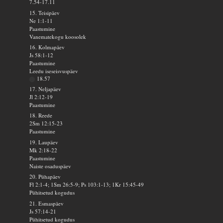
7.54-17.11
15. Teisipäev
Ne 1:1-11
Paastumine
Vanematekogu koosolek
16. Kolmapäev
Js 58:1-12
Paastumine
Leedu iseseisvuspäev
18.57
17. Neljapäev
Jl 2:12-19
Paastumine
18. Reede
2Sm 12:15-23
Paastumine
19. Laupäev
Mk 2:18-22
Paastumine
Naiste osaduspäev
20. Pühapäev
Fl 2:1-4; 1Sm 26:5-9; Ps 103:1-13; 1Kr 15:45-49
Pühitsetud kogudus
21. Esmaspäev
Js 57:14-21
Pühitsetud kogudus