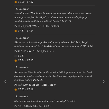
08.00
-
17.12
15. veebruar
Issand ütleb: "Nõnda on ka minu sõnaga, mis lähtub mu suust: see ei
tule tagasi mu juurde tühjalt, vaid teeb, mis on mu meele järgi, ja
saadab korda, milleks ma selle läkitasin." Js 55:11
Ps 105:1,23-38;2Ms 7:1-13;Hs 33:30-33
07.57
-
17.14
16. veebruar
Eks te tea, et kes võidu jooksevad, need jooksevad küll kõik, kuigi
auhinna saab ainult üks? Jookske nõnda, et teie selle saate! 1Kr 9:24
Ps 80:5-15a;Rm 5:12-21;Tn 9:8-19
18.57
07.54
-
17.17
17. veebruar
Kui suur on Sinu headus, mille Sa oled tallele pannud neile, kes Sind
kardavad, ja oled osutanud neile, kes Sinu juures pelgupaika otsivad
inimlaste nähes. Ps 31:20
Ps 105:1,39-45;Ef 2:8-10;Ho 11:1-9
07.52
-
17.19
18. veebruar
Sind ma armastan südamest, Issand, mu vägi! Ps 18:2
Ps 7:2-12,18;Jh 2:13-22;Tt 3:3-7