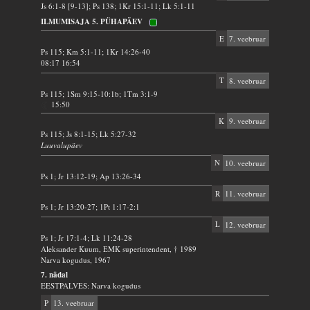
Js 6:1-8 [9-13]; Ps 138; 1Kr 15:1-11; Lk 5:1-11
ILMUMISAJA 5. PÜHAPÄEV
E
7. veebruar
Ps 115; Km 5:1-11; 1Kr 14:26-40
08:17 16:54
T
8. veebruar
Ps 115; 1Sm 9:15-10:1b; 1Tm 3:1-9
15:50
K
9. veebruar
Ps 115; Js 8:1-15; Lk 5:27-32
Luuvalupäev
N
10. veebruar
Ps 1; Jr 13:12-19; Ap 13:26-34
R
11. veebruar
Ps 1; Jr 13:20-27; 1Pt 1:17-2:1
L
12. veebruar
Ps 1; Jr 17:1-4; Lk 11:24-28
Aleksander Kuum, EMK superintendent, † 1989
Narva kogudus, 1967
7. nädal
EESTPALVES: Narva kogudus
P
13. veebruar