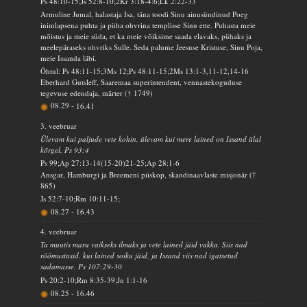
Ps 48:10-15;Js 52:8-10;2Kr 3:18-4:6;Lk 2:22-33
Armuline Jumal, halastaja Isa, täna toodi Sinu ainusündinud Poeg
inimlapsena puhta ja püha ohvrina templisse Sinu ette. Puhasta meie
mõistus ja meie süda, et ka meie võiksime saada elavaks, pühaks ja
meelepäraseks ohvriks Sulle. Seda palume Jeesuse Kristuse, Sinu Poja,
meie Issanda läbi.
Õhtul: Ps 48:11-15;3Ms 12;Ps 48:11-15;2Ms 13:1-3,11-12,14-16
Eberhard Gutsleff, Saaremaa superintendent, vennastekoguduse
tegevuse edendaja, märter († 1749)
08.29
-
16.41
3. veebruar
Ülevam kui paljude vete kohin, ülevam kui mere lained on Issand ülal
kõrgel. Ps 93:4
Ps 99;Ap 27:13-14(15-20)21-25;Ap 28:1-6
Ansgar, Hamburgi ja Breemeni piiskop, skandinaavlaste misjonär (†
865)
Js 52:7-10;Rm 10:11-15;
08.27
-
16.43
4. veebruar
Ta muutis maru vaikseks ilmaks ja vete lained jäid vakka. Siis nad
rõõmustasid, kui lained soiku jäid, ja Issand viis nad igatsetud
sadamasse. Ps 107:29-30
Ps 20:2-10;Rm 8:35-39;Jn 1:1-16
08.25
-
16.46