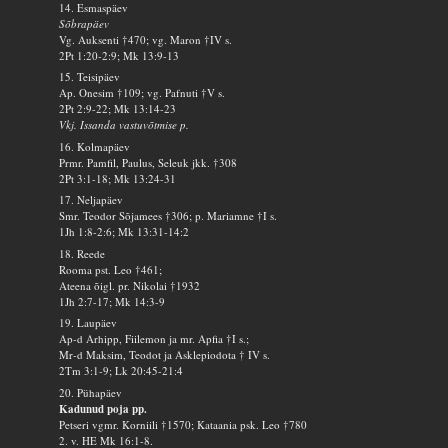
14. Esmaspäev
Sõbrapäev
Vg. Auksenti †470; vg. Maron †IV s.
2Pt 1:20-2:9; Mk 13:9-13
15. Teisipäev
Ap. Onesim †109; vg. Pafnuti †V s.
2Pt 2:9-22; Mk 13:14-23
Vkj. Issanda vastuvõtmise p.
16. Kolmapäev
Prmr. Pamfil, Paulus, Seleuk jkk. †308
2Pt 3:1-18; Mk 13:24-31
17. Neljapäev
Smr. Teodor Sõjamees †306; p. Mariamne †I s.
1Jh 1:8-2:6; Mk 13:31-14:2
18. Reede
Rooma pst. Leo †461;
Ateena õigl. pr. Nikolai †1932
1Jh 2:7-17; Mk 14:3-9
19. Laupäev
Ap-d Arhipp, Fiilemon ja mr. Apfia †I s.;
Mr-d Maksim, Teodot ja Asklepiodota † IV s.
2Tm 3:1-9; Lk 20:45-21:4
20. Pühapäev
Kadunud poja pp.
Petseri vgmr. Korniili †1570; Kataania psk. Leo †780
2. v. HE Mk 16:1-8.