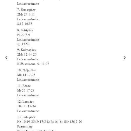
Leivamurdmine
7. Esmaspäev
2Ms 24:1-11
Leivamurdmine
8.12-16.53
8. Teisipäev
Ps 22:2-9
Leivamurdmine
15.50
9. Kolmapäev
2Ms 12:14-20
Leivamurdmine
KUS sessioon, 9.-11.02
10. Neljapäev
Mk 14:12-25
Leivamurdmine
11. Reede
Mt 26:17-29
Leivamurdmine
12. Laupäev
1Kr 11:17-34
Leivamurdmine
13. Pühapäev
Hb 10:19-25; Jr 17:5-8; Ps 1:1-6; 1Kr 15:12-20
Paastumine
Pärnu Saalemi Vabakogudus