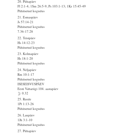
20. Pühapäev
Fl 2:1-4; 1Sm 26:5-9; Ps 103:1-13; 1Kr 15:45-49
Pühitsetud kogudus
21. Esmaspäev
Js 57:14-21
Pühitsetud kogudus
7.36-17.28
22. Teisipäev
Hs 14:12-23
Pühitsetud kogudus
23. Kolmapäev
Hs 18:1-20
Pühitsetud kogudus
24. Neljapäev
Rm 10:1-17
Pühitsetud kogudus
ISESEISVUSPÄEV
Eesti Vabariigi 104. aastapäev
0.32
25. Reede
1Pt 1:13-26
Pühitsetud kogudus
26. Laupäev
1Jh 3:1-10
Pühitsetud kogudus
27. Pühapäev