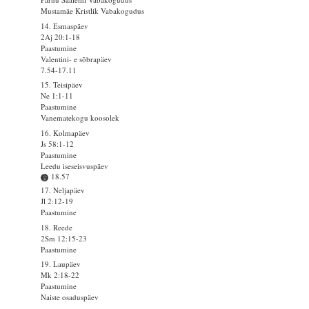
Mustamäe Kristlik Vabakogudus
14. Esmaspäev
2Aj 20:1-18
Paastumine
Valentini- e sõbrapäev
7.54-17.11
15. Teisipäev
Ne 1:1-11
Paastumine
Vanematekogu koosolek
16. Kolmapäev
Js 58:1-12
Paastumine
Leedu iseseisvuspäev
18.57
17. Neljapäev
Jl 2:12-19
Paastumine
18. Reede
2Sm 12:15-23
Paastumine
19. Laupäev
Mk 2:18-22
Paastumine
Naiste osaduspäev