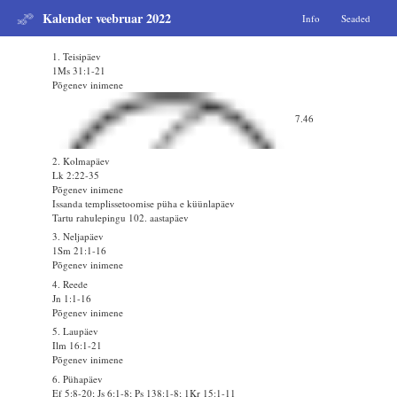
Kalender veebruar 2022
Info
Seaded
1. Teisipäev
1Ms 31:1-21
Põgenev inimene
7.46
2. Kolmapäev
Lk 2:22-35
Põgenev inimene
Issanda templissetoomise püha e küünlapäev
Tartu rahulepingu 102. aastapäev
3. Neljapäev
1Sm 21:1-16
Põgenev inimene
4. Reede
Jn 1:1-16
Põgenev inimene
5. Laupäev
Ilm 16:1-21
Põgenev inimene
6. Pühapäev
Ef 5:8-20; Js 6:1-8; Ps 138:1-8; 1Kr 15:1-11