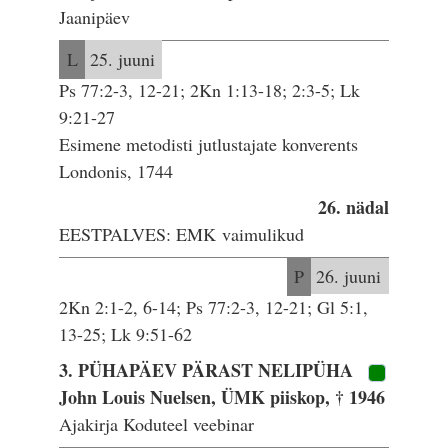
Jaanipäev
L
25. juuni
Ps 77:2-3, 12-21; 2Kn 1:13-18; 2:3-5; Lk
9:21-27
Esimene metodisti jutlustajate konverents
Londonis, 1744
26. nädal
EESTPALVES: EMK vaimulikud
P
26. juuni
2Kn 2:1-2, 6-14; Ps 77:2-3, 12-21; Gl 5:1,
13-25; Lk 9:51-62
3. PÜHAPÄEV PÄRAST NELIPÜHA
John Louis Nuelsen, ÜMK piiskop, † 1946
Ajakirja Koduteel veebinar