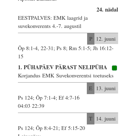
24. nädal
EESTPALVES: EMK laagrid ja
suvekonverents 4.-7. augustil
P
12. juuni
Õp 8:1-4, 22-31; Ps 8; Rm 5:1-5; Jh 16:12-
15
1. PÜHAPÄEV PÄRAST NELIPÜHA
Korjandus EMK Suvekonverentsi toetuseks
E
13. juuni
Ps 124; Õp 7:1-4; Ef 4:7-16
04:03 22:39
T
14. juuni
Ps 124; Õp 8:4-21; Ef 5:15-20