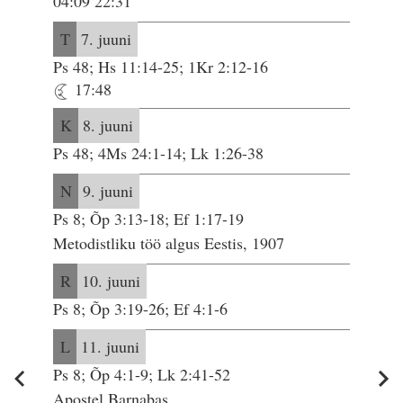
04:09 22:31
T
7. juuni
Ps 48; Hs 11:14-25; 1Kr 2:12-16
17:48
K
8. juuni
Ps 48; 4Ms 24:1-14; Lk 1:26-38
N
9. juuni
Ps 8; Õp 3:13-18; Ef 1:17-19
Metodistliku töö algus Eestis, 1907
R
10. juuni
Ps 8; Õp 3:19-26; Ef 4:1-6
L
11. juuni
Ps 8; Õp 4:1-9; Lk 2:41-52
Apostel Barnabas