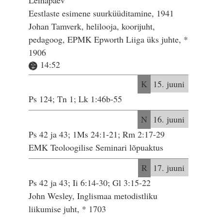
Leinapäev
Eestlaste esimene suurküüditamine, 1941
Johan Tamverk, helilooja, koorijuht,
pedagoog, EPMK Epworth Liiga üks juhte, *
1906
14:52
K
15. juuni
Ps 124; Tn 1; Lk 1:46b-55
N
16. juuni
Ps 42 ja 43; 1Ms 24:1-21; Rm 2:17-29
EMK Teoloogilise Seminari lõpuaktus
R
17. juuni
Ps 42 ja 43; Ii 6:14-30; Gl 3:15-22
John Wesley, Inglismaa metodistliku
liikumise juht, * 1703