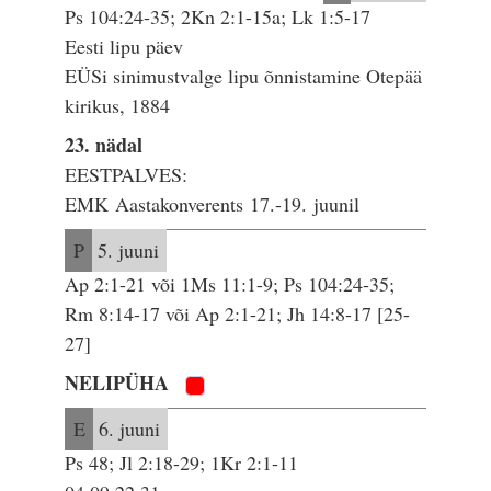
Ps 104:24-35; 2Kn 2:1-15a; Lk 1:5-17
Eesti lipu päev
EÜSi sinimustvalge lipu õnnistamine Otepää
kirikus, 1884
23. nädal
EESTPALVES:
EMK Aastakonverents 17.-19. juunil
P
5. juuni
Ap 2:1-21 või 1Ms 11:1-9; Ps 104:24-35;
Rm 8:14-17 või Ap 2:1-21; Jh 14:8-17 [25-
27]
NELIPÜHA
E
6. juuni
Ps 48; Jl 2:18-29; 1Kr 2:1-11