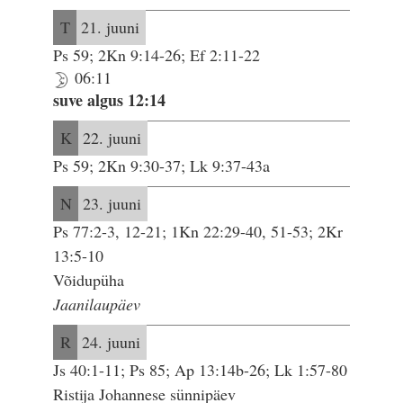
T
21. juuni
Ps 59; 2Kn 9:14-26; Ef 2:11-22
06:11
suve algus 12:14
K
22. juuni
Ps 59; 2Kn 9:30-37; Lk 9:37-43a
N
23. juuni
Ps 77:2-3, 12-21; 1Kn 22:29-40, 51-53; 2Kr
13:5-10
Võidupüha
Jaanilaupäev
R
24. juuni
Js 40:1-11; Ps 85; Ap 13:14b-26; Lk 1:57-80
Ristija Johannese sünnipäev