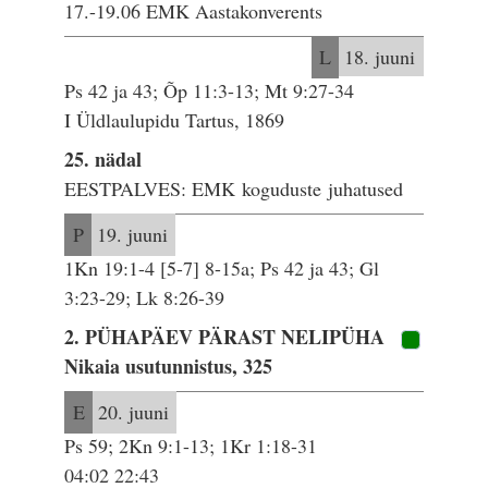
17.-19.06 EMK Aastakonverents
L
18. juuni
Ps 42 ja 43; Õp 11:3-13; Mt 9:27-34
I Üldlaulupidu Tartus, 1869
25. nädal
EESTPALVES: EMK koguduste juhatused
P
19. juuni
1Kn 19:1-4 [5-7] 8-15a; Ps 42 ja 43; Gl
3:23-29; Lk 8:26-39
2. PÜHAPÄEV PÄRAST NELIPÜHA
Nikaia usutunnistus, 325
E
20. juuni
Ps 59; 2Kn 9:1-13; 1Kr 1:18-31
04:02 22:43