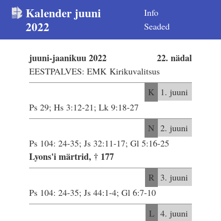
Kalender juuni
Info
2022
Seaded
juuni-jaanikuu 2022
22. nädal
EESTPALVES: EMK Kirikuvalitsus
K
1. juuni
Ps 29; Hs 3:12-21; Lk 9:18-27
N
2. juuni
Ps 104: 24-35; Js 32:11-17; Gl 5:16-25
Lyons'i märtrid, † 177
R
3. juuni
Ps 104: 24-35; Js 44:1-4; Gl 6:7-10
L
4. juuni