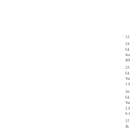
12
24
Lk
Je
J
25
Lk
Va
1.
26
Lk
Va
2.
9.
27
Jh