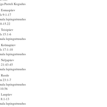
lga Peeteli Kogudus
. Esmaspäev
s 9:1-17
mala lepingutruudus
00-15.22
. Teisipäev
s 15:1-6
mala lepingutruudus
. Kolmapäev
s 17:1-10
mala lepingutruudus
. Neljapäev
s 21:43-45
mala lepingutruudus
. Reede
m 23:1-7
mala lepingutruudus
10.56
. Laupäev
 8:1-13
mala lepingutruudus