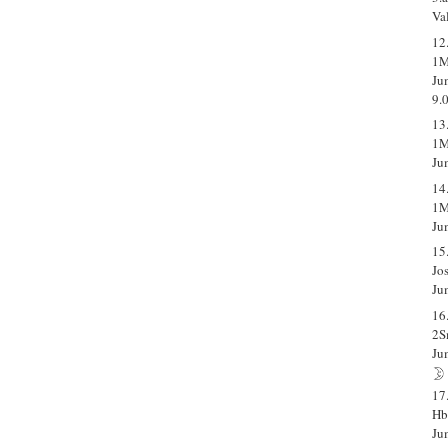
Va
12
1M
Ju
9.
13
1M
Ju
14
1M
Ju
15
Jo
Ju
16
2S
Ju
17
Hb
Ju