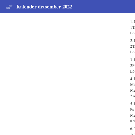
Kalender detsember 2022
1.
1T
Lõ
2.
2T
Lõ
3.
2P
Lõ
4.
Mt
Me
2.
5.
Ps
Me
8.
6.
Js