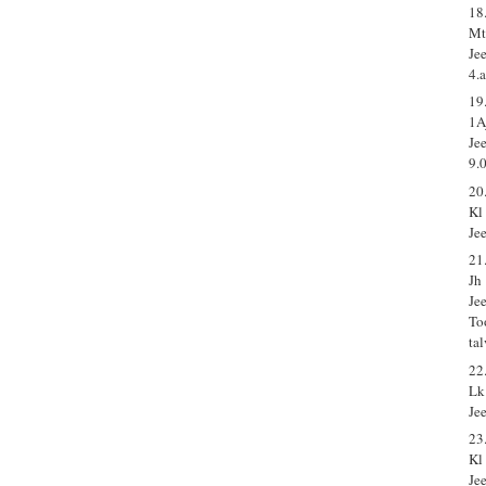
18
Mt
Je
4.
19
1A
Je
9.
20
Kl
Je
21
Jh
Je
To
ta
22
Lk
Je
23
Kl
Je