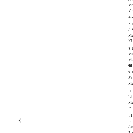
Me
Va
ni
7.
Js 
Me
KU
8.
Mi
Me
9.
Sk
Me
10
Lk
Me
In
11
Jr
Ju
3.