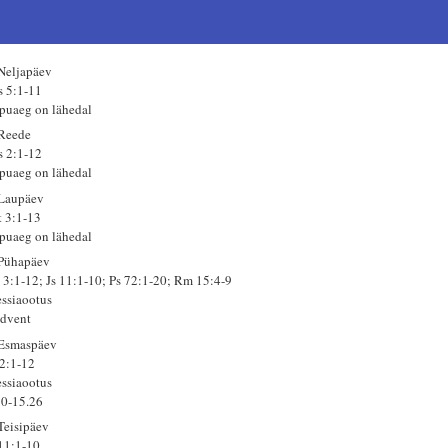
 Neljapäev
s 5:1-11
puaeg on lähedal
 Reede
s 2:1-12
puaeg on lähedal
 Laupäev
t 3:1-13
puaeg on lähedal
 Pühapäev
 3:1-12; Js 11:1-10; Ps 72:1-20; Rm 15:4-9
ssiaootus
advent
 Esmaspäev
 2:1-12
ssiaootus
50-15.26
 Teisipäev
 11:1-10