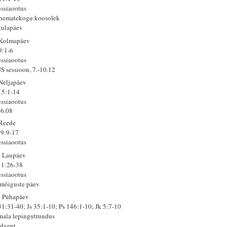
ssiaootus
nematekogu koosolek
gulapäev
 Kolmapäev
9:1-6
ssiaootus
S sessioon, 7.-10.12
 Neljapäev
 5:1-14
ssiaootus
6.08
 Reede
 9:9-17
ssiaootus
. Laupäev
 1:26-38
ssiaootus
imõiguste päev
. Pühapäev
 31:31-40; Js 35:1-10; Ps 146:1-10; Jk 5:7-10
mala lepingutruudus
advent