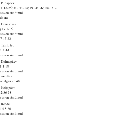
. Pühapäev
 1:18-25; Js 7:10-14; Ps 24:1-6; Rm 1:1-7
esus on sündinud
advent
. Esmaspäev
j 17:1-15
esus on sündinud
07-15.22
. Teisipäev
 1:1-14
esus on sündinud
. Kolmapäev
 1:1-18
esus on sündinud
omapäev
lve algus 23.48
. Neljapäev
 2:36-38
esus on sündinud
. Reede
 1:15-20
esus on sündinud