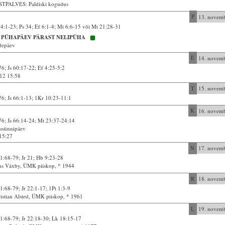
STPALVES: Paldiski kogudus
P
13. novem
4:1-23; Ps 34; Ef 6:1-4; Mt 6:6-15 või Mt 21:28-31
. PÜHAPÄEV PÄRAST NELIPÜHA
depäev
E
14. novem
76; Js 60:17-22; Ef 4:25-5:2
12 15:58
T
15. novem
76; Js 66:1-13; 1Kr 10:23-11:1
K
16. novem
76; Js 66:14-24; Mt 23:37-24:14
ssünnipäev
15:27
N
17. novem
1:68-79; Jr 21; Hb 9:23-28
s Växby, ÜMK piiskop, * 1944
R
18. novem
1:68-79; Jr 22:1-17; 1Pt 1:3-9
istian Alsted, ÜMK piiskop, * 1961
L
19. novem
1:68-79; Jr 22:18-30; Lk 18:15-17