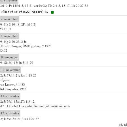
6. november
2:1-9; Ps 145:1-5, 17-21 või Ps 98; 2Ts 2:1-5, 13-17; Lk 20:27-38
. PÜHAPÄEV PÄRAST NELIPÜHA
7. november
98; Hg 2:10-19; 2Pt 1:16-21
55 16:14
8. november
98; Hg 2:20-23; 2 Jh
 Edvard Borgen, ÜMK piiskop, * 1925
13:02
9. november
98; Sk 8:1-17; Jh 5:19-29
10. november
12; Js 57:14-21; Rm 1:18-25
rdipäev
tin Luther, * 1483
diski kogudus, 1993
11. november
12; Js 59:1-15a; 2Ts 1:3-12
-12.11 Global Leadership Summit juhtimiskonverents
12. november
12; Js 59:15b-21; Lk 17:20-37
46. n