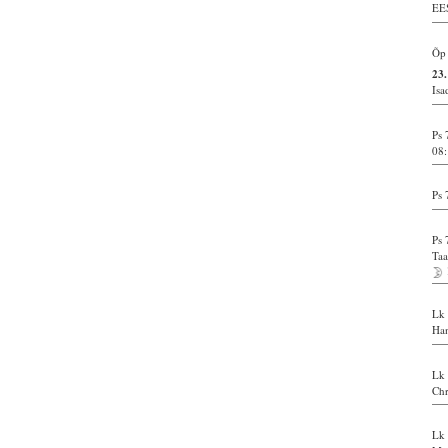
EE
Õp 
23
Isa
Ps 
08:
Ps 
Ps 
Taa
Lk 
Han
Lk 
Chr
Lk 