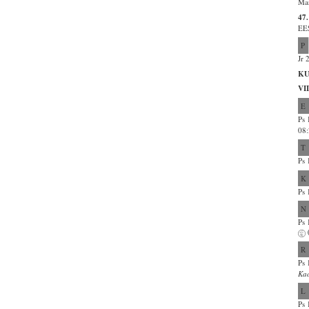
Mar
47.
EES
P
Jr 
KU
VI
E
Ps 
08:
T
Ps 
K
Ps 
N
Ps 
R
Ps 
Ka
L
Ps 