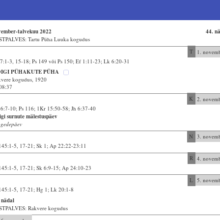
vember-talvekuu 2022
44. n
STPALVES: Tartu Püha Luuka kogudus
T
1. novem
7:1-3, 15-18; Ps 149 või Ps 150; Ef 1:11-23; Lk 6:20-31
IGI PÜHAKUTE PÜHA
vere kogudus, 1920
08:37
K
2. novem
26:7-10; Ps 116; 1Kr 15:50-58; Jh 6:37-40
gi surnute mälestuspäev
ngedepäev
N
3. novem
145:1-5, 17-21; Sk 1; Ap 22:22-23:11
R
4. novem
145:1-5, 17-21; Sk 6:9-15; Ap 24:10-23
L
5. novem
145:1-5, 17-21; Hg 1; Lk 20:1-8
 nädal
STPALVES: Rakvere kogudus