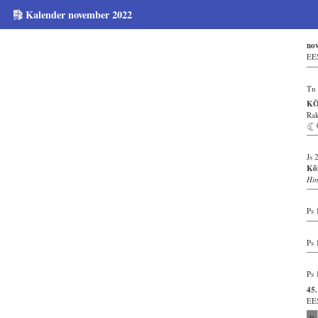
Kalender november 2022
no
EE
Tn 
KÕ
Rak
Js 
Kõi
Hi
Ps 
Ps 
Ps 
45.
EE