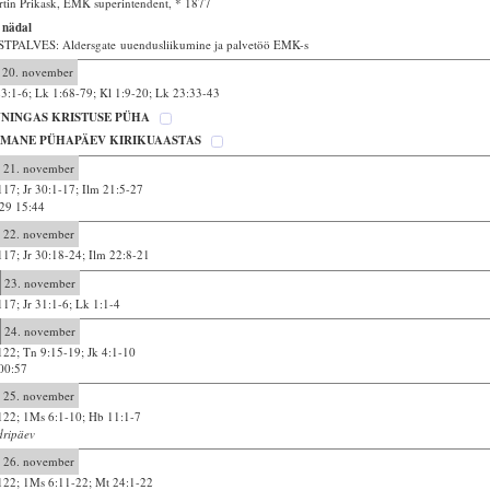
tin Prikask, EMK superintendent, * 1877
 nädal
TPALVES: Aldersgate uuendusliikumine ja palvetöö EMK-s
20. november
23:1-6; Lk 1:68-79; Kl 1:9-20; Lk 23:33-43
NINGAS KRISTUSE PÜHA
IMANE PÜHAPÄEV KIRIKUAASTAS
21. november
117; Jr 30:1-17; Ilm 21:5-27
29 15:44
22. november
117; Jr 30:18-24; Ilm 22:8-21
23. november
117; Jr 31:1-6; Lk 1:1-4
24. november
122; Tn 9:15-19; Jk 4:1-10
00:57
25. november
122; 1Ms 6:1-10; Hb 11:1-7
dripäev
26. november
122; 1Ms 6:11-22; Mt 24:1-22