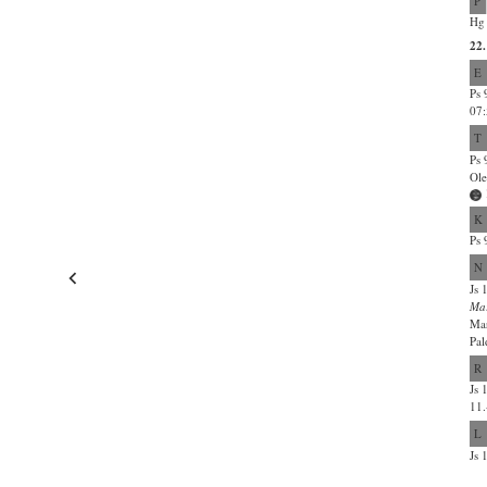
P
Hg 
22
E
Ps 
07:
T
Ps 
Ole
K
Ps 
N
Js 
Ma
Mar
Pal
R
Js 
11.
L
Js 