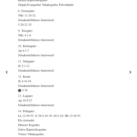
Kohila Baptistikogudus
Otepää Evangeelne Vabakogudus Palverändur
8. Esmaspäev
5Ms 11:18-32
Sõnakuulelikkuse õnnistused
5.20-21.25
9. Teisipäev
5Ms 4:1-8
Sõnakuulelikkuse õnnistused
10. Kolmapäev
Ap 6:1-7
Sõnakuulelikkuse õnnistused
11. Neljapäev
Jh 2:1-11
Sõnakuulelikkuse õnnistused
12. Reede
Jh 4:43-54
Sõnakuulelikkuse õnnistused
4.36
13. Laupäev
Ap 10:9-27
Sõnakuulelikkuse õnnistused
14. Pühapäev
Lk 12:49-53; Jr 38:4-10; Ps 40:2-18; Hb 12:49-53
Elu ristteedel
Meiuste Kogudus
Selise Baptistikogudus
Viimsi Vabakogudus