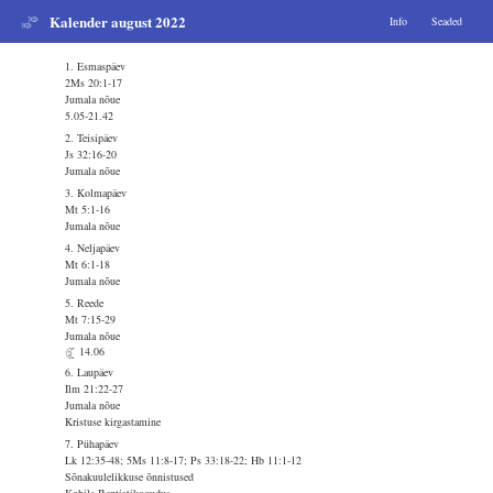
Kalender august 2022
Info
Seaded
1. Esmaspäev
2Ms 20:1-17
Jumala nõue
5.05-21.42
2. Teisipäev
Js 32:16-20
Jumala nõue
3. Kolmapäev
Mt 5:1-16
Jumala nõue
4. Neljapäev
Mt 6:1-18
Jumala nõue
5. Reede
Mt 7:15-29
Jumala nõue
14.06
6. Laupäev
Ilm 21:22-27
Jumala nõue
Kristuse kirgastamine
7. Pühapäev
Lk 12:35-48; 5Ms 11:8-17; Ps 33:18-22; Hb 11:1-12
Sõnakuulelikkuse õnnistused