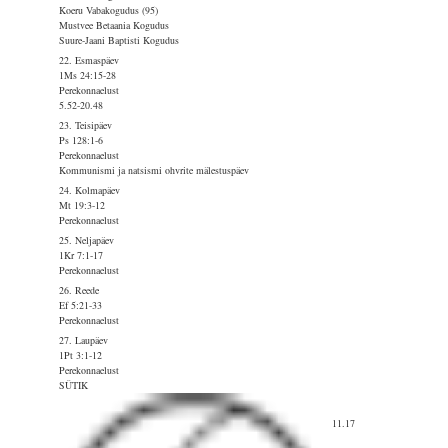
Koeru Vabakogudus (95)
Mustvee Betaania Kogudus
Suure-Jaani Baptisti Kogudus
22. Esmaspäev
1Ms 24:15-28
Perekonnaelust
5.52-20.48
23. Teisipäev
Ps 128:1-6
Perekonnaelust
Kommunismi ja natsismi ohvrite mälestuspäev
24. Kolmapäev
Mt 19:3-12
Perekonnaelust
25. Neljapäev
1Kr 7:1-17
Perekonnaelust
26. Reede
Ef 5:21-33
Perekonnaelust
27. Laupäev
1Pt 3:1-12
Perekonnaelust
SÜTIK
11.17