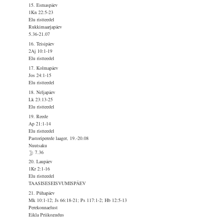
15. Esmaspäev
1Kn 22:5-23
Elu ristteedel
Rukkimaarjapäev
5.36-21.07
16. Teisipäev
2Aj 10:1-19
Elu ristteedel
17. Kolmapäev
Jos 24:1-15
Elu ristteedel
18. Neljapäev
Lk 23:13-25
Elu ristteedel
19. Reede
Ap 21:1-14
Elu ristteedel
Pastoriperede laager, 19.-20.08
Nuutsaku
7.36
20. Laupäev
1Kr 2:1-16
Elu ristteedel
TAASISESEISVUMISPÄEV
21. Pühapäev
Mk 10:1-12; Js 66:18-21; Ps 117:1-2; Hb 12:5-13
Perekonnaelust
Eikla Priikogudus