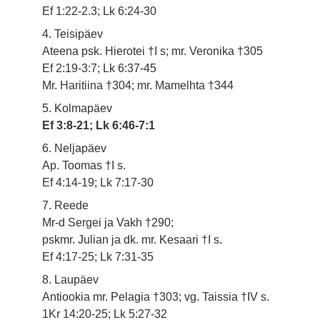
Ef 1:22-2.3; Lk 6:24-30
4. Teisipäev
Ateena psk. Hierotei †I s; mr. Veronika †305
Ef 2:19-3:7; Lk 6:37-45
Mr. Haritiina †304; mr. Mamelhta †344
5. Kolmapäev
Ef 3:8-21; Lk 6:46-7:1
6. Neljapäev
Ap. Toomas †I s.
Ef 4:14-19; Lk 7:17-30
7. Reede
Mr-d Sergei ja Vakh †290;
pskmr. Julian ja dk. mr. Kesaari †I s.
Ef 4:17-25; Lk 7:31-35
8. Laupäev
Antiookia mr. Pelagia †303; vg. Taissia †IV s.
1Kr 14:20-25; Lk 5:27-32