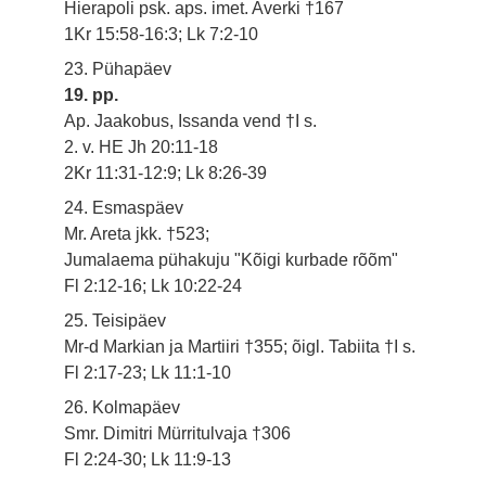
Hierapoli psk. aps. imet. Averki †167
1Kr 15:58-16:3; Lk 7:2-10
23. Pühapäev
19. pp.
Ap. Jaakobus, Issanda vend †I s.
2. v. HE Jh 20:11-18
2Kr 11:31-12:9; Lk 8:26-39
24. Esmaspäev
Mr. Areta jkk. †523;
Jumalaema pühakuju "Kõigi kurbade rõõm"
Fl 2:12-16; Lk 10:22-24
25. Teisipäev
Mr-d Markian ja Martiiri †355; õigl. Tabiita †I s.
Fl 2:17-23; Lk 11:1-10
26. Kolmapäev
Smr. Dimitri Mürritulvaja †306
Fl 2:24-30; Lk 11:9-13