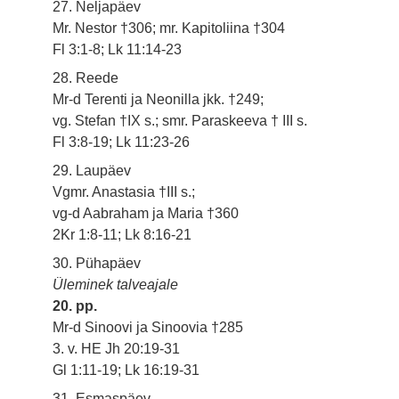
27. Neljapäev
Mr. Nestor †306; mr. Kapitoliina †304
Fl 3:1-8; Lk 11:14-23
28. Reede
Mr-d Terenti ja Neonilla jkk. †249;
vg. Stefan †IX s.; smr. Paraskeeva † III s.
Fl 3:8-19; Lk 11:23-26
29. Laupäev
Vgmr. Anastasia †III s.;
vg-d Aabraham ja Maria †360
2Kr 1:8-11; Lk 8:16-21
30. Pühapäev
Üleminek talveajale
20. pp.
Mr-d Sinoovi ja Sinoovia †285
3. v. HE Jh 20:19-31
Gl 1:11-19; Lk 16:19-31
31. Esmaspäev