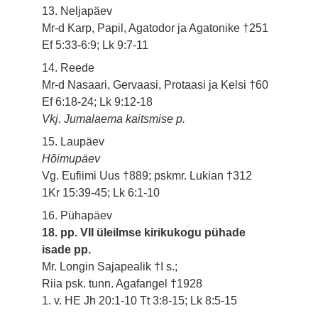
13. Neljapäev
Mr-d Karp, Papil, Agatodor ja Agatonike †251
Ef 5:33-6:9; Lk 9:7-11
14. Reede
Mr-d Nasaari, Gervaasi, Protaasi ja Kelsi †60
Ef 6:18-24; Lk 9:12-18
Vkj. Jumalaema kaitsmise p.
15. Laupäev
Hõimupäev
Vg. Eufiimi Uus †889; pskmr. Lukian †312
1Kr 15:39-45; Lk 6:1-10
16. Pühapäev
18. pp. VII üleilmse kirikukogu pühade
isade pp.
Mr. Longin Sajapealik †I s.;
Riia psk. tunn. Agafangel †1928
1. v. HE Jh 20:1-10 Tt 3:8-15; Lk 8:5-15