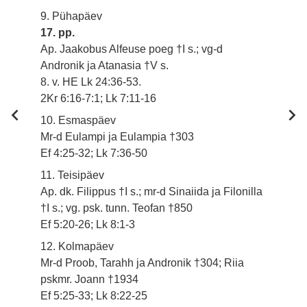
9. Pühapäev
17. pp.
Ap. Jaakobus Alfeuse poeg †I s.; vg-d
Andronik ja Atanasia †V s.
8. v. HE Lk 24:36-53.
2Kr 6:16-7:1; Lk 7:11-16
10. Esmaspäev
Mr-d Eulampi ja Eulampia †303
Ef 4:25-32; Lk 7:36-50
11. Teisipäev
Ap. dk. Filippus †I s.; mr-d Sinaiida ja Filonilla
†I s.; vg. psk. tunn. Teofan †850
Ef 5:20-26; Lk 8:1-3
12. Kolmapäev
Mr-d Proob, Tarahh ja Andronik †304; Riia
pskmr. Joann †1934
Ef 5:25-33; Lk 8:22-25