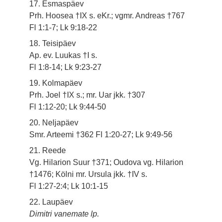
17. Esmaspäev
Prh. Hoosea †IX s. eKr.; vgmr. Andreas †767
Fl 1:1-7; Lk 9:18-22
18. Teisipäev
Ap. ev. Luukas †I s.
Fl 1:8-14; Lk 9:23-27
19. Kolmapäev
Prh. Joel †IX s.; mr. Uar jkk. †307
Fl 1:12-20; Lk 9:44-50
20. Neljapäev
Smr. Arteemi †362 Fl 1:20-27; Lk 9:49-56
21. Reede
Vg. Hilarion Suur †371; Oudova vg. Hilarion
†1476; Kölni mr. Ursula jkk. †IV s.
Fl 1:27-2:4; Lk 10:1-15
22. Laupäev
Dimitri vanemate lp.