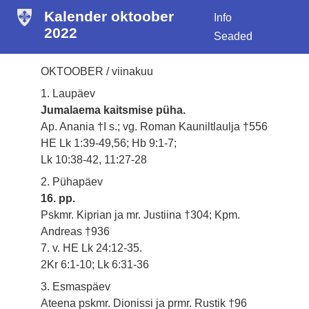
Kalender oktoober
Info
2022
Seaded
OKTOOBER / viinakuu
1. Laupäev
Jumalaema kaitsmise püha.
Ap. Anania †I s.; vg. Roman Kauniltlaulja †556
HE Lk 1:39-49,56; Hb 9:1-7;
Lk 10:38-42, 11:27-28
2. Pühapäev
16. pp.
Pskmr. Kiprian ja mr. Justiina †304; Kpm.
Andreas †936
7. v. HE Lk 24:12-35.
2Kr 6:1-10; Lk 6:31-36
3. Esmaspäev
Ateena pskmr. Dionissi ja prmr. Rustik †96