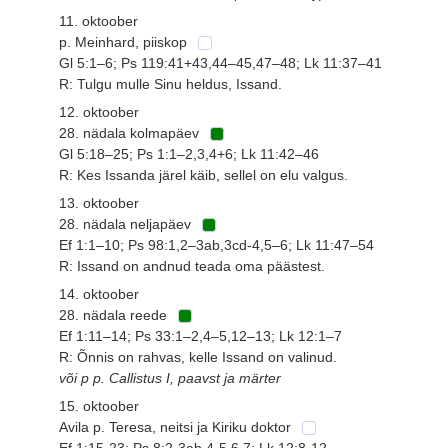
11. oktoober
p. Meinhard, piiskop
Gl 5:1–6; Ps 119:41+43,44–45,47–48; Lk 11:37–41
R: Tulgu mulle Sinu heldus, Issand.
12. oktoober
28. nädala kolmapäev
Gl 5:18–25; Ps 1:1–2,3,4+6; Lk 11:42–46
R: Kes Issanda järel käib, sellel on elu valgus.
13. oktoober
28. nädala neljapäev
Ef 1:1–10; Ps 98:1,2–3ab,3cd-4,5–6; Lk 11:47–54
R: Issand on andnud teada oma päästest.
14. oktoober
28. nädala reede
Ef 1:11–14; Ps 33:1–2,4–5,12–13; Lk 12:1–7
R: Õnnis on rahvas, kelle Issand on valinud.
või p p. Callistus I, paavst ja märter
15. oktoober
Avila p. Teresa, neitsi ja Kiriku doktor
Ef 1:15-23; Ps 8:2-3ab,4-5,6 7; Lk 12:8-12