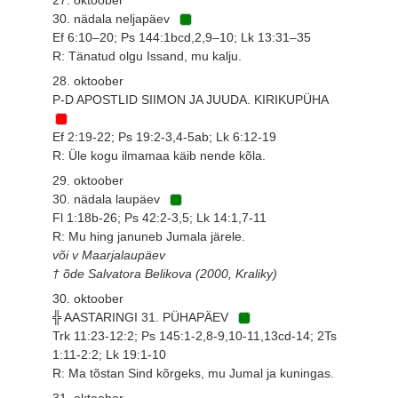
30. nädala neljapäev
Ef 6:10–20; Ps 144:1bcd,2,9–10; Lk 13:31–35
R: Tänatud olgu Issand, mu kalju.
28. oktoober
P-D APOSTLID SIIMON JA JUUDA. KIRIKUPÜHA
Ef 2:19-22; Ps 19:2-3,4-5ab; Lk 6:12-19
R: Üle kogu ilmamaa käib nende kõla.
29. oktoober
30. nädala laupäev
Fl 1:18b-26; Ps 42:2-3,5; Lk 14:1,7-11
R: Mu hing januneb Jumala järele.
või v Maarjalaupäev
† õde Salvatora Belikova (2000, Kraliky)
30. oktoober
╬ AASTARINGI 31. PÜHAPÄEV
Trk 11:23-12:2; Ps 145:1-2,8-9,10-11,13cd-14; 2Ts
1:11-2:2; Lk 19:1-10
R: Ma tõstan Sind kõrgeks, mu Jumal ja kuningas.
31. oktoober