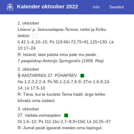
Kalender oktoober 2022
Info
Seaded
1. oktoober
Lisieux’ p. Jeesuselapse-Teresa, neitsi ja Kiriku
doktor
Ii 42:1–6,10–15; Ps 119:66+72,75+91,125+130; Lk
10:17–24
R: Issand, lase paista oma pale mu peale.
† peapiiskop Antonijs Springovičs (1958, Riia)
2. oktoober
╬ AASTARINGI 27. PÜHAPÄEV
Ha 1:2-3,2:2-4; Ps 95:1-2,6-7,8-9; 2Tm 1:6-8,13-
14; Lk 17:5-10
R: Täna, kui te kuulete Tema häält, ärge tehke
kõvaks oma südant.
3. oktoober
27. nädala esmaspäev
Gl 1:6–12; Ps 111:1bc-2,7–8,9+10d; Lk 10;25–37
R: Jumal peab igavesti meeles oma lepingut.