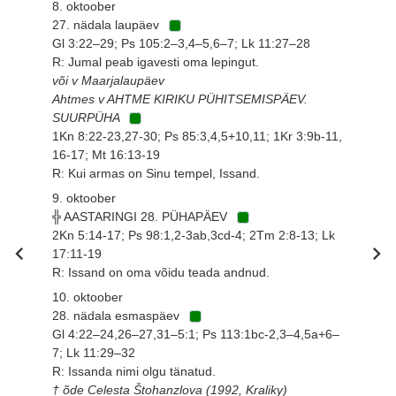
8. oktoober
27. nädala laupäev
Gl 3:22–29; Ps 105:2–3,4–5,6–7; Lk 11:27–28
R: Jumal peab igavesti oma lepingut.
või v Maarjalaupäev
Ahtmes v AHTME KIRIKU PÜHITSEMISPÄEV.
SUURPÜHA
1Kn 8:22-23,27-30; Ps 85:3,4,5+10,11; 1Kr 3:9b-11,
16-17; Mt 16:13-19
R: Kui armas on Sinu tempel, Issand.
9. oktoober
╬ AASTARINGI 28. PÜHAPÄEV
2Kn 5:14-17; Ps 98:1,2-3ab,3cd-4; 2Tm 2:8-13; Lk
17:11-19
R: Issand on oma võidu teada andnud.
10. oktoober
28. nädala esmaspäev
Gl 4:22–24,26–27,31–5:1; Ps 113:1bc-2,3–4,5a+6–
7; Lk 11:29–32
R: Issanda nimi olgu tänatud.
† õde Celesta Štohanzlova (1992, Kraliky)