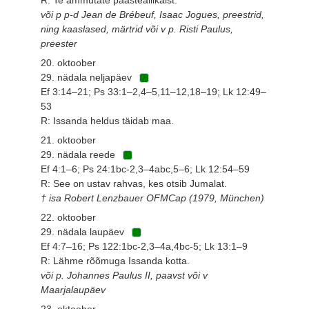
või p p-d Jean de Brébeuf, Isaac Jogues, preestrid,
ning kaaslased, märtrid või v p. Risti Paulus,
preester
20. oktoober
29. nädala neljapäev
Ef 3:14–21; Ps 33:1–2,4–5,11–12,18–19; Lk 12:49–
53
R: Issanda heldus täidab maa.
21. oktoober
29. nädala reede
Ef 4:1–6; Ps 24:1bc-2,3–4abc,5–6; Lk 12:54–59
R: See on ustav rahvas, kes otsib Jumalat.
† isa Robert Lenzbauer OFMCap (1979, München)
22. oktoober
29. nädala laupäev
Ef 4:7–16; Ps 122:1bc-2,3–4a,4bc-5; Lk 13:1–9
R: Lähme rõõmuga Issanda kotta.
või p. Johannes Paulus II, paavst või v
Maarjalaupäev
23. oktoober