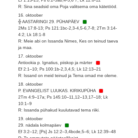
R: Sina seadsid oma Poja valitsema oma kätetööd.
16. oktoober
╬ AASTARINGI 29. PÜHAPÄEV
2Ms 17:8-13; Ps 121:1bc-2,3-4,5-6,7-8; 2Tm 3:14-
4:2; Lk 18:1-8
R: Meie abi on Issanda Nimes, Kes on teinud taeva
ja maa.
17. oktoober
Antiookia p. Ignatius, piiskop ja märter
Ef 2:1–10; Ps 100:1b-2,3,4,5; Lk 12:13–21
R: Issand on meid teinud ja Tema omad me oleme.
18. oktoober
P. EVANGELIST LUUKAS. KIRIKUPÜHA
2Tm 4:9–17a; Ps 145:10–11,12–13,17–18; Lk
10:1–9
R: Issanda pühakud kuulutavad tema riiki.
19. oktoober
29. nädala kolmapäev
Ef 3:2–12; [Ps] Js 12:2–3,4bcde,5–6; Lk 12:39–48
R: Te ammutate päästeallikaist.