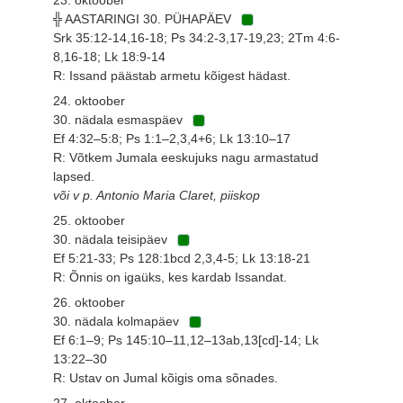
╬ AASTARINGI 30. PÜHAPÄEV
Srk 35:12-14,16-18; Ps 34:2-3,17-19,23; 2Tm 4:6-
8,16-18; Lk 18:9-14
R: Issand päästab armetu kõigest hädast.
24. oktoober
30. nädala esmaspäev
Ef 4:32–5:8; Ps 1:1–2,3,4+6; Lk 13:10–17
R: Võtkem Jumala eeskujuks nagu armastatud
lapsed.
või v p. Antonio Maria Claret, piiskop
25. oktoober
30. nädala teisipäev
Ef 5:21-33; Ps 128:1bcd 2,3,4-5; Lk 13:18-21
R: Õnnis on igaüks, kes kardab Issandat.
26. oktoober
30. nädala kolmapäev
Ef 6:1–9; Ps 145:10–11,12–13ab,13[cd]-14; Lk
13:22–30
R: Ustav on Jumal kõigis oma sõnades.
27. oktoober