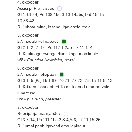
4. oktoober
Assisi p. Franciscus
Gl 1:13-24; Ps 139:1bc-3,13-14abc,14d-15; Lk
10:38-42
R: Juhata mind, Issand, igavesele teele.
5. oktoober
27. nädala kolmapäev
Gl 2:1–2, 7–14; Ps 117:1,2ab; Lk 11:1–4
R: Kuulutage evangeeliumi kogu maailmale.
või v Faustina Kowalska, neitsi
6. oktoober
27. nädala neljapäev
Gl 3:1–5;[Ps] Lk 1:69–70,71–72,73–75; Lk 11:5–13
R: Kiitkem Issandat, et Ta on toonud oma rahvale
lunastuse.
või v p. Bruno, preester
7. oktoober
Roosipärja maarjapäev
Gl 3:7-14; Ps 111:1bc-2,3-4,5-6; Lk 11:15-26
R: Jumal peab igavesti oma lepingut.