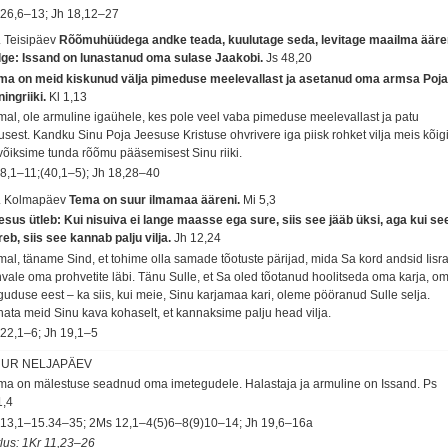
 26,6–13; Jh 18,12–27
. Teisipäev
Rõõmuhüüdega andke teada, kuulutage seda, levitage maailma äären
lge: Issand on lunastanud oma sulase Jaakobi.
Js 48,20
ma on meid kiskunud välja pimeduse meelevallast ja asetanud oma armsa Poj
ningriiki.
Kl 1,13
mal, ole armuline igaühele, kes pole veel vaba pimeduse meelevallast ja patu
jusest. Kandku Sinu Poja Jeesuse Kristuse ohvrivere iga piisk rohket vilja meis kõigi
 võiksime tunda rõõmu pääsemisest Sinu riiki.
 38,1–11;(40,1–5); Jh 18,28–40
. Kolmapäev
Tema on suur ilmamaa ääreni.
Mi 5,3
esus ütleb: Kui nisuiva ei lange maasse ega sure, siis see jääb üksi, aga kui se
reb, siis see kannab palju vilja.
Jh 12,24
mal, täname Sind, et tohime olla samade tõotuste pärijad, mida Sa kord andsid Iisra
hvale oma prohvetite läbi. Tänu Sulle, et Sa oled tõotanud hoolitseda oma karja, o
guduse eest – ka siis, kui meie, Sinu karjamaa kari, oleme pööranud Sulle selja.
hata meid Sinu kava kohaselt, et kannaksime palju head vilja.
 22,1–6; Jh 19,1–5
UR NELJAPÄEV
ma on mälestuse seadnud oma imetegudele. Halastaja ja armuline on Issand.
Ps
1,4
 13,1–15.34–35; 2Ms 12,1–4(5)6–8(9)10–14; Jh 19,6–16a
tlus: 1Kr 11,23–26