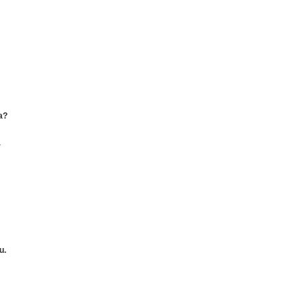
a?
a
u.