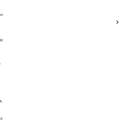
on
s:
e
i
s.
ed