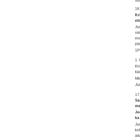
su
16
Kr
et
Ju
va
ev
pä
1P
1.
Kr
kä
Mk
Ju
17
Sa
me
Je
ka
Ju
ko
ai