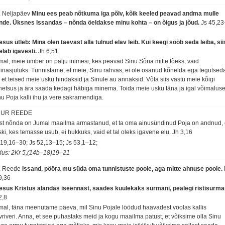
. Neljapäev
Minu ees peab nõtkuma iga põlv, kõik keeled peavad andma mulle
nde. Üksnes Issandas – nõnda öeldakse minu kohta – on õigus ja jõud.
Js 45,23
esus ütleb: Mina olen taevast alla tulnud elav leib. Kui keegi sööb seda leiba, sii
 elab igavesti.
Jh 6,51
mal, meie ümber on palju inimesi, kes peavad Sinu Sõna mitte tõeks, vaid
inasjutuks. Tunnistame, et meie, Sinu rahvas, ei ole osanud kõnelda ega tegutsed
, et teised meie usku hindaksid ja Sinule au annaksid. Võta siis vastu meie kõigi
hetsus ja ära saada kedagi häbiga minema. Toida meie usku täna ja igal võimaluse
nu Poja kalli ihu ja vere sakramendiga.
UUR REEDE
st nõnda on Jumal maailma armastanud, et ta oma ainusündinud Poja on andnud, 
ski, kes temasse usub, ei hukkuks, vaid et tal oleks igavene elu.
Jh 3,16
 19,16–30; Js 52,13–15; Js 53,1–12;
tlus: 2Kr 5,(14b–18)19–21
. Reede
Issand, pööra mu süda oma tunnistuste poole, aga mitte ahnuse poole.
9,36
esus Kristus alandas iseennast, saades kuulekaks surmani, pealegi ristisurma
2,8
mal, täna meenutame päeva, mil Sinu Pojale löödud haavadest voolas kallis
vriveri. Anna, et see puhastaks meid ja kogu maailma patust, et võiksime olla Sinu