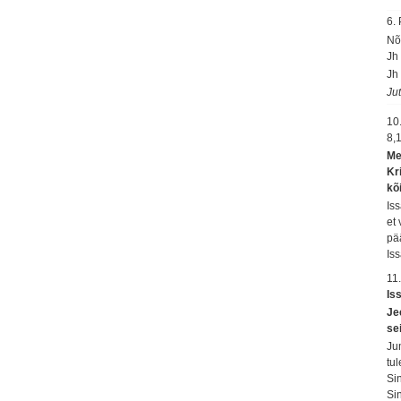
6.
Nõ
Jh
Jh
Jut
10
8,
Me
Kr
kõ
Is
et 
pä
Is
11
Is
Je
se
Ju
tu
Si
Si