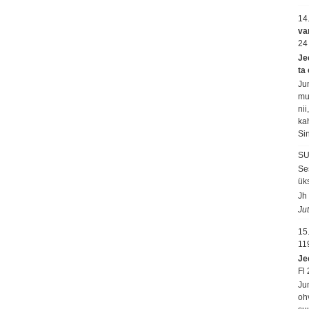
14
va
24
Je
ta
Ju
mu
nii
ka
Si
S
Se
ük
Jh
Ju
15
11
Je
Fl 
Ju
oh