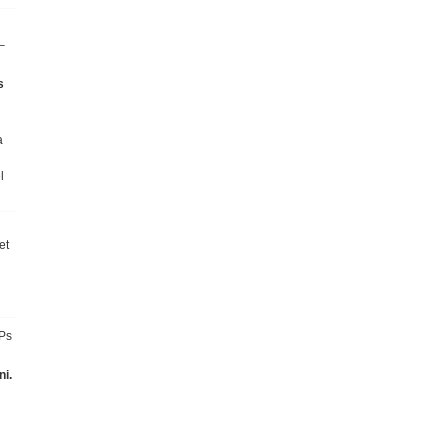
–
s
a
l
et
Ps
ni.