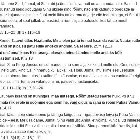
 täname Sind, Jumal, et Sinu abi ja õnnistuste varaait on ammendamatu. Sa oled
lgustanud meid koputama Sinu uksele ning rõõmustad eriti kadunud poegade ja
tarde kojunaasmise üle. Juhi meid ikka oma armu aujärje ette teadmisega, et Sinul 
 suur süda, et seal jätkub armastust ja ruumi igale patusele, kes tahab meelt
randada.
 15,15–21; Jh 17,11b–19
 Reede
Taavet ütles Naatanile: Mina olen pattu teinud Issanda vastu. Naatan ütle
sand on juba su patu sulle andeks andnud. Sa ei sure.
2Sm 12,13
id on Jumal koos Kristusega elavaks teinud, andes meile andeks kõik
eastumised.
Kl 2,13
mal, Sinu Poeg Jeesus on surmanud minu surma ja kinkinud mulle elu. Ometi ei ol
 neid Sinu kingitusi hinnanud küllalt kalliks. Hoia, Jumal, mu silme ees Jeesuse
istuse hirmus kannatus ja auline ülestõusmine, et ma ei laseks maha voolata ühelg
repiisal, mis Tema on valanud minu, patuse lunastamiseks.
 10,1.11–18; Jh 17,20–26
 Laupäev
Issand on kuningas, maa ilutsegu. Rõõmustagu saarte hulk.
Ps 97,1
mala riik ei ole ju söömine ega joomine, vaid õigus ja rahu ja rõõm Pühas Vaimu
 14,17
mal, täida meie süda rõõmu ja tänuga kõige hea – igapäevase leiva ja Püha Vaimu
dide – eest. Me usaldame, Jumal, Sinu valitsust. Anna, et võimalikult paljud inimes
ldaksid endid Sinu valitsuse alla. Lase meil viibida Sinu paremal käel ka siis, kui
u valitsus saab ilmsiks kõigile.
m 14,1–3(4.5); Jh 18,1–11