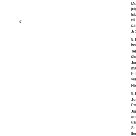
Me
ju
tü
nii
pa
Jr
8.
Is
Te
ül
Ju
ma
Kr
ve
Hb
9.
Ju
Rm
Ju
an
usa
Sin
Il