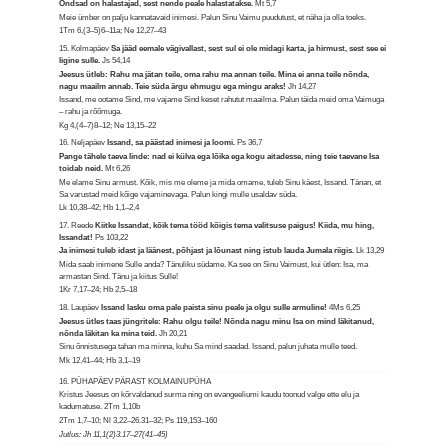
Õndsad on halastajad, sest nende peale halastatakse.
Mt 5,7
Meie ümber on palju kannatavaid inimesi. Palun Sinu Vaimu puudutust, et näha ja olla toeks.
1Tm 6,(3–5)6–11a; Ne 12,27–43
15. Kolmapäev
Sa jääd eemale vägivallast, sest sul ei ole midagi karta, ja hirmust, sest see ei
ligine sulle.
Js 54,14
Jeesus ütleb: Rahu ma jätan teile, oma rahu ma annan teile. Mina ei anna teile nõnda,
nagu maailm annab. Teie süda ärgu ehmugu ega mingu araks!
Jh 14,27
Issand, me ootame Sind, me vajame Sind keset rahutut maailma. Palun täida meid oma Vaimuga
– rahu ja rõõmuga.
Kg 4,(4–7)8–12; Ne 13,15–22
16. Neljapäev
Issand, sa päästad inimesi ja loomi.
Ps 36,7
Pange tähele taeva linde: nad ei külva ega lõika ega kogu aitadesse, ning teie taevane Isa
toidab neid.
Mt 6,26
Me elame Sinu armust. Kõik, mis me oleme ja mida omame, tuleb Sinu käest, Issand. Tänan, et
Sa varustad meid kõige vajaminevaga. Palun kingi mulle usaldav süda.
Lk 10,38–42; Hb 1,1–2,4
17. Reede
Kiitke Issandat, kõik tema tööd kõigis tema valitsuse paigus! Kiida, mu hing,
Issandat!
Ps 103,22
Ja inimesi tuleb idast ja läänest, põhjast ja lõunast ning istub lauda Jumala riigis.
Lk 13,29
Mida saab inimene Sulle anda? Tänuliku südame. Ka see on Sinu Vaimust, kui ütlen: Isa, ma
armastan Sind. Tänu ja kiitus Sulle!
1Kr 7,17–24; Hb 2,5–18
18. Laupäev
Issand lasku oma pale paista sinu peale ja olgu sulle armuline!
4Ms 6,25
Jeesus ütles taas jüngritele: Rahu olgu teile! Nõnda nagu minu Isa on mind läkitanud,
nõnda läkitan ka mina teid.
Jh 20,21
Sinu õnnistusega tahan ma minna, kuhu Sa mind saadad. Issand, palun juhata mulle teed.
Mk 12,41–44; Hb 3,1–19
16. PÜHAPÄEV PÄRAST KOLMAINUPÜHA
Kristus Jeesus on kõrvaldanud surma ning on evangeeliumi kaudu toonud valge ette elu ja
kadumatuse.
2Tm 1,10b
2Tm 1,7–10; Nl 3,22–26.31–32; Ps 119,153–160
Jutlus: Jh 11,1(2)3.17–27(41–45)