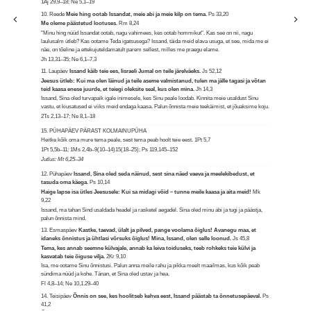
1Aj 29,9–18; Ne 5,1–19
10. Reede
Meie hing ootab Issandat, meie abi ja meie kilp on tema.
Ps 33,20
Me oleme päästetud lootuses.
Rm 8,24
"Minu hing nüüd Issandat ootab, nagu vahimees, kes ootab hommikut". Kas see on nii, nagu
laulusalm ütleb? Kas ootame Teda igatsusega? Issand, täida meid elava usuga, et see, mida me ei
näe, on tõeline ja ettekujuteldamatult parem sellest, milles me praegu elame.
Jh 13,31–35; Ne 6,1–7,3
11. Laupäev
Issand käib teie ees, Iisraeli Jumal on teile järelväeks.
Js 52,12
Jeesus ütleb: Kui ma olen läinud ja teile aseme valmistanud, tulen ma jälle tagasi ja võtan
teid kaasa enese juurde, et teiegi oleksite seal, kus olen mina.
Jh 14,3
Issand, Sina oled turvapaik igale inimesele, kes Sinu peale loodab. Kinnita meie usaldust Sinu
vastu, et kiusatused ei viiks meid endaga kaasa. Palun õnnista meie teekäimist, et jõuaksime koju.
2Ts 2,13–17; Ne 8,1–18
15. PÜHAPÄEV PÄRAST KOLMAINUPÜHA
Heitke kõik oma mure tema peale, sest tema peab hoolt teie eest.
1Pt 5,7
1Pt 5,5b–11; 1Ms 2,4b–9(10–14)15(18–25); Ps 119,145–152
Jutlus: Mt 6,25–34
12. Pühapäev
Issand, Sina oled seda näinud, sest sina näed vaeva ja meelekibedust, et
tasuda oma käega.
Ps 10,14
Haige lapse isa ütles Jeesusele: Kui sa midagi võid – tunne meile kaasa ja aita meid!
Mk
9,22
Issand, ma tahan Sind usaldada headel ja rasketel aegadel. Sina oled minu abi ja tugi ja päästja,
palun õnnista mind.
13. Esmaspäev
Kastke, taevad, ülalt ja pilved, pange voolama õiglus! Avanegu maa, et
idaneks õnnistus ja ühtlasi võrsuks õiglus! Mina, Issand, olen selle loonud.
Js 45,8
Tema, kes annab seemne külvajale, annab ka leiva toiduseks, teeb rohkeks teie külvi ja
kasvatab teie õiguse vilja.
2Kr 9,10
Isa, me ootame Sinu õnnistusi. Palun anna meile rahu ja pikka meelt maailmas, kus kõik peab
sündima nüüd ja kohe. Tänan, et Sina oled ustav ja hea.
Fl 4,8–14; Ne 10,1.29–40
14. Teisipäev
Õnnis on see, kes hoolitseb kehva eest, Issand päästab ta õnnetusepäeval.
Ps
41,2