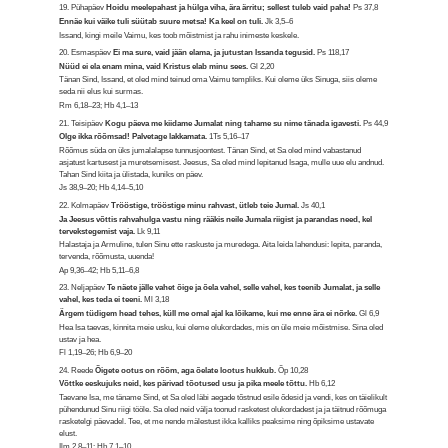
19. Pühapäev
Hoidu meelepahast ja hülga viha, ära ärritu; sellest tuleb vaid paha!
Ps 37,8
Ennäe kui väike tuli süütab suure metsa! Ka keel on tuli.
Jk 3,5–6
Issand, kingi meile Vaimu, kes toob mõistmist ja rahu inimeste keskele.
20. Esmaspäev
Ei ma sure, vaid jään elama, ja jutustan Issanda tegusid.
Ps 118,17
Nüüd ei ela enam mina, vaid Kristus elab minu sees.
Gl 2,20
Tänan Sind, Issand, et oled mind teinud oma Vaimu templiks. Kui oleme üks Sinuga, siis oleme
seda nii elus kui surmas.
Rm 6,18–23; Hb 4,1–13
21. Teisipäev
Kogu päeva me kiidame Jumalat ning tahame su nime tänada igavesti.
Ps 44,9
Olge ikka rõõmsad! Palvetage lakkamata.
1Ts 5,16–17
Rõõmus süda on üks jumalalapse tunnusjoontest. Tänan Sind, et Sa oled mind vabastanud
asjatust kartusest ja muretsemisest. Jeesus, Sa oled mind lepitanud Isaga, mulle uue elu andnud.
Tahan Sind kiita ja ülistada, kuniks on päev.
Js 38,9–20; Hb 4,14–5,10
22. Kolmapäev
Trööstige, trööstige minu rahvast, ütleb teie Jumal.
Js 40,1
Ja Jeesus võttis rahvahulga vastu ning rääkis neile Jumala riigist ja parandas need, kel
tervekstegemist vaja.
Lk 9,11
Halastaja ja Armuline, tulen Sinu ette raskuste ja muredega. Aita leida lahendusi: lepita, paranda,
tervenda, rõõmusta, uuenda!
Ap 9,36–42; Hb 5,11–6,8
23. Neljapäev
Te näete jälle vahet õige ja õela vahel, selle vahel, kes teenib Jumalat, ja selle
vahel, kes teda ei teeni.
Ml 3,18
Ärgem tüdigem head tehes, küll me omal ajal ka lõikame, kui me enne ära ei nõrke.
Gl 6,9
Hea Isa taevas, kinnita meie usku, kui oleme olukordades, mis on üle meie mõistmise. Sina oled
ustav ja hea.
Fl 1,19–26; Hb 6,9–20
24. Reede
Õigete ootus on rõõm, aga õelate lootus hukkub.
Õp 10,28
Võttke eeskujuks neid, kes pärivad tõotused usu ja pika meele tõttu.
Hb 6,12
Taevane Isa, me täname Sind, et Sa oled läbi aegade tõstnud esile õdesid ja vendi, kes on täielikult
pühendunud Sinu riigi tööle. Sa oled neid välja toonud rasketest olukordadest ja ja täitnud rõõmuga
rasketelgi päevadel. Tee, et me nende mälestust ikka kalliks peaksime ning õpiksime ustavate
elust.
Ilm 2,8–11; Hb 7,1–10