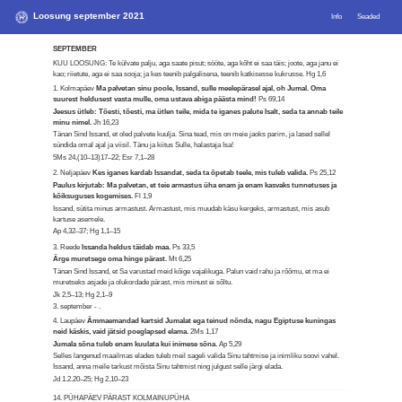
Loosung september 2021
Info
Seaded
SEPTEMBER
KUU LOOSUNG: Te külvate palju, aga saate pisut; sööte, aga kõht ei saa täis; joote, aga janu ei
kao; riietute, aga ei saa sooja; ja kes teenib palgalisena, teenib katkisesse kukrusse.
Hg 1,6
1. Kolmapäev
Ma palvetan sinu poole, Issand, sulle meelepärasel ajal, oh Jumal. Oma
suurest heldusest vasta mulle, oma ustava abiga päästa mind!
Ps 69,14
Jeesus ütleb: Tõesti, tõesti, ma ütlen teile, mida te iganes palute Isalt, seda ta annab teile
minu nimel.
Jh 16,23
Tänan Sind Issand, et oled palvete kuulja. Sina tead, mis on meie jaoks parim, ja lased sellel
sündida omal ajal ja viisil. Tänu ja kiitus Sulle, halastaja Isa!
5Ms 24,(10–13)17–22; Esr 7,1–28
2. Neljapäev
Kes iganes kardab Issandat, seda ta õpetab teele, mis tuleb valida.
Ps 25,12
Paulus kirjutab: Ma palvetan, et teie armastus üha enam ja enam kasvaks tunnetuses ja
kõiksuguses kogemises.
Fl 1,9
Issand, sütita minus armastust. Armastust, mis muudab käsu kergeks, armastust, mis asub
kartuse asemele.
Ap 4,32–37; Hg 1,1–15
3. Reede
Issanda heldus täidab maa.
Ps 33,5
Ärge muretsege oma hinge pärast.
Mt 6,25
Tänan Sind Issand, et Sa varustad meid kõige vajalikuga. Palun vaid rahu ja rõõmu, et ma ei
muretseks asjade ja olukordade pärast, mis minust ei sõltu.
Jk 2,5–13; Hg 2,1–9
3. september - .
4. Laupäev
Ämmaemandad kartsid Jumalat ega teinud nõnda, nagu Egiptuse kuningas
neid käskis, vaid jätsid poeglapsed elama.
2Ms 1,17
Jumala sõna tuleb enam kuulata kui inimese sõna.
Ap 5,29
Selles langenud maailmas elades tuleb meil sageli valida Sinu tahtmise ja inimliku soovi vahel.
Issand, anna meile tarkust mõista Sinu tahtmist ning julgust selle järgi elada.
Jd 1.2.20–25; Hg 2,10–23
14. PÜHAPÄEV PÄRAST KOLMAINUPÜHA