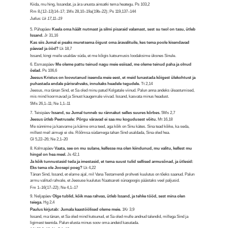
Kiida, mu hing, Issandat, ja ära unusta ainsatki tema heategu.
Ps 103,2
Rm 8,(12–13)14–17; 1Ms 28,10–19a(19b–22); Ps 119,137–144
Jutlus: Lk 17,11–19
5. Pühapäev
Keela oma häält nutmast ja silmi pisaraid valamast, sest su teol on tasu, ütleb
Issand.
Jr 31,16
Kas siis Jumal ei peaks muretsema õigust oma äravalituile, kes tema poole kisendavad
päevad ja ööd?
Lk 18,7
Issand, kingi meile usaldav süda, et me kõigis katsumusis loodaksime üksnes Sinule.
6. Esmaspäev
Me oleme pattu teinud nagu meie esiisad, me oleme teinud paha ja olnud
õelad.
Ps 106,6
Jeesus Kristus on loovutanud iseenda meie eest, et meid lunastada kõigest ülekohtust ja
puhastada endale pärisrahvaks, innukaks headele tegudele.
Tt 2,14
Jeesus, ma tänan Sind, et Sa oled minu patud Kolgatale viinud. Palun anna andeks üleastumised,
mis mind koormavad ja Sinust kaugemale viivad. Issand, kasvata minus headust.
5Ms 26,1–11; Ne 1,1–11
7. Teisipäev
Issand, su Jumal tunneb su rännakut selles suures kõrbes.
5Ms 2,7
Jeesus ütleb Peetrusele: Põrgu väravad ei saa mu kogudusest võitu.
Mt 16,18
Me sünnime ja kasvame ja käime oma teed, aga kõik on Sinu kätes. Sina tead kõike, ka seda,
millest meil aimugi ei ole. Rõõmsa südamega tahan Sind usaldada, Sina oled hea.
Gl 5,22–26; Ne 2,1–20
8. Kolmapäev
Vaata, see on mu sulane, kellesse ma olen kiindunud, mu valitu, kellest mu
hingel on hea meel.
Js 42,1
Ja kõik tunnustasid teda ja imestasid, et tema suust tulid sellised armusõnad, ja ütlesid:
Eks tema ole Joosepi poeg?
Lk 4,22
Tänan Sind, Issand, et elame ajal, mil Vana Testamendi prohveti kuulutus on tõeks saanud. Palun
armu valitud rahvale, et Jeesuse kuulutus Naatsareti sünagoogis päästaks veel paljusid.
Fm 1–16(17–22); Ne 4,1–17
9. Neljapäev
Olge tublid, kõik maa rahvas, ütleb Issand, ja tehke tööd, sest mina olen
teiega.
Hg 2,4
Paulus kirjutab: Jumala kaastöölised oleme meie.
1Kr 3,9
Issand, ma tänan, et Sa oled mind kutsunud, et Sa oled mulle andnud talendid, millega Sind ja
ligimest teenida. Palun elusta minus soov oma andeid kasutada.