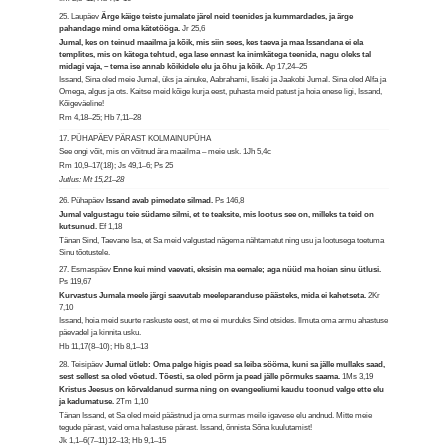
25. Laupäev
Ärge käige teiste jumalate järel neid teenides ja kummardades, ja ärge
pahandage mind oma kätetööga.
Jr 25,6
Jumal, kes on teinud maailma ja kõik, mis siin sees, kes taeva ja maa Issandana ei ela
templites, mis on kätega tehtud, ega lase ennast ka inimkätega teenida, nagu oleks tal
midagi vaja, – tema ise annab kõikidele elu ja õhu ja kõik.
Ap 17,24–25
Issand, Sina oled meie Jumal, üks ja ainuke, Aabrahami, Iisaki ja Jaakobi Jumal. Sina oled Alfa ja
Omega, algus ja ots. Kaitse meid kõige kurja eest, puhasta meid patust ja hoia enese ligi, Issand,
Kõigeväeline!
Rm 4,18–25; Hb 7,11–28
17. PÜHAPÄEV PÄRAST KOLMAINUPÜHA
See ongi võit, mis on võitnud ära maailma – meie usk.
1Jh 5,4c
Rm 10,9–17(18); Js 49,1–6; Ps 25
Jutlus: Mt 15,21–28
26. Pühapäev
Issand avab pimedate silmad.
Ps 146,8
Jumal valgustagu teie südame silmi, et te teaksite, mis lootus see on, milleks ta teid on
kutsunud.
Ef 1,18
Tänan Sind, Taevane Isa, et Sa meid valgustad nägema nähtamatut ning usu ja lootusega toetuma
Sinu tõotustele.
27. Esmaspäev
Enne kui mind vaevati, eksisin ma eemale; aga nüüd ma hoian sinu ütlusi.
Ps 119,67
Kurvastus Jumala meele järgi saavutab meeleparanduse päästeks, mida ei kahetseta.
2Kr
7,10
Issand, hoia meid suurte raskuste eest, et me ei murduks Sind otsides. Ilmuta oma armu ahastuse
päevadel ja kinnita usku.
Hb 11,17(8–10); Hb 8,1–13
28. Teisipäev
Jumal ütleb: Oma palge higis pead sa leiba sööma, kuni sa jälle mullaks saad,
sest sellest sa oled võetud. Tõesti, sa oled põrm ja pead jälle põrmuks saama.
1Ms 3,19
Kristus Jeesus on kõrvaldanud surma ning on evangeeliumi kaudu toonud valge ette elu
ja kadumatuse.
2Tm 1,10
Tänan Issand, et Sa oled meid päästnud ja oma surmas meile igavese elu andnud. Mitte meie
tegude pärast, vaid oma halastuse pärast. Issand, õnnista Sõna kuulutamist!
Jk 1,1–6(7–11)12–13; Hb 9,1–15