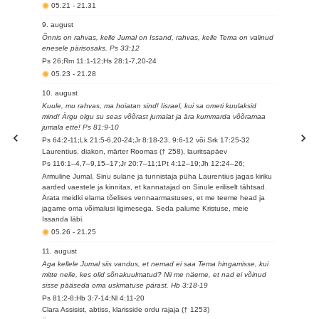
05.21
-
21.31
9. august
Õnnis on rahvas, kelle Jumal on Issand, rahvas, kelle Tema on valinud
enesele pärisosaks. Ps 33:12
Ps 26;Rm 11:1-12;Hs 28:1-7,20-24
05.23
-
21.28
10. august
Kuule, mu rahvas, ma hoiatan sind! Iisrael, kui sa ometi kuulaksid
mind! Ärgu olgu su seas võõrast jumalat ja ära kummarda võõramaa
jumala ette! Ps 81:9-10
Ps 64:2-11;Lk 21:5-6,20-24;Jr 8:18-23, 9:6-12 või Srk 17:25-32
Laurentius, diakon, märter Roomas († 258), lauritsapäev
Ps 116:1–4,7–9,15–17;Jr 20:7–11;1Pt 4:12–19;Jh 12:24–26;
Armuline Jumal, Sinu sulane ja tunnistaja püha Laurentius jagas kiriku
aarded vaestele ja kinnitas, et kannatajad on Sinule eriliselt tähtsad.
Ärata meidki elama tõelises vennaarmastuses, et me teeme head ja
jagame oma võimalusi ligimesega. Seda palume Kristuse, meie
Issanda läbi.
05.26
-
21.25
11. august
Aga kellele Jumal siis vandus, et nemad ei saa Tema hingamisse, kui
mitte neile, kes olid sõnakuulmatud? Nii me näeme, et nad ei võinud
sisse pääseda oma uskmatuse pärast. Hb 3:18-19
Ps 81:2-8;Hb 3:7-14;Nl 4:11-20
Clara Assisist, abtiss, klarisside ordu rajaja († 1253)