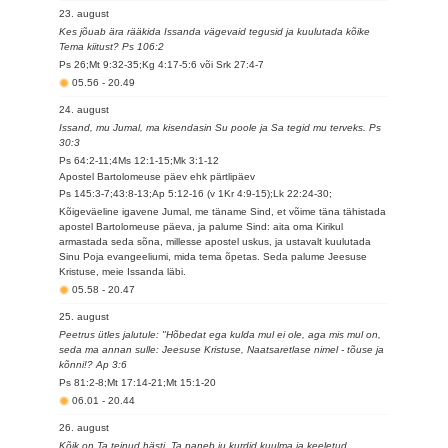
23. august
Kes jõuab ära rääkida Issanda vägevaid tegusid ja kuulutada kõike
Tema kiitust? Ps 106:2
Ps 26;Mt 9:32-35;Kg 4:17-5:6 või Srk 27:4-7
05.56
-
20.49
24. august
Issand, mu Jumal, ma kisendasin Su poole ja Sa tegid mu terveks. Ps
30:3
Ps 64:2-11;4Ms 12:1-15;Mk 3:1-12
Apostel Bartolomeuse päev ehk pärtlipäev
Ps 145:3-7;43:8-13;Ap 5:12-16 (v 1Kr 4:9-15);Lk 22:24-30;
Kõigeväeline igavene Jumal, me täname Sind, et võime täna tähistada
apostel Bartolomeuse päeva, ja palume Sind: aita oma Kirikul
armastada seda sõna, millesse apostel uskus, ja ustavalt kuulutada
Sinu Poja evangeeliumi, mida tema õpetas. Seda palume Jeesuse
Kristuse, meie Issanda läbi.
05.58
-
20.47
25. august
Peetrus ütles jalutule: "Hõbedat ega kulda mul ei ole, aga mis mul on,
seda ma annan sulle: Jeesuse Kristuse, Naatsaretlase nimel - tõuse ja
kõnni!? Ap 3:6
Ps 81:2-8;Mt 17:14-21;Mt 15:1-20
06.01
-
20.44
26. august
Kõik on Ta teinud hästi, Ta paneb ju kurdid kuulma ja keeletud