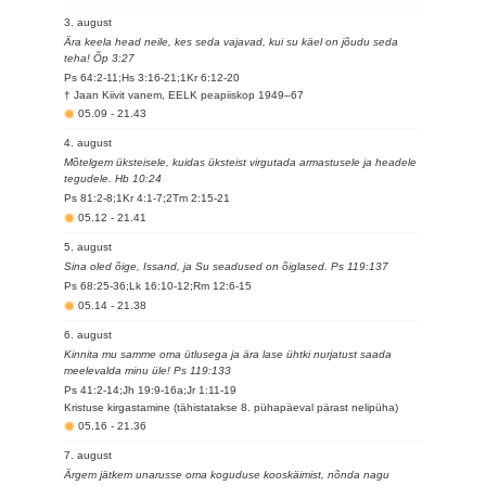
3. august
Ära keela head neile, kes seda vajavad, kui su käel on jõudu seda
teha! Õp 3:27
Ps 64:2-11;Hs 3:16-21;1Kr 6:12-20
† Jaan Kiivit vanem, EELK peapiiskop 1949–67
05.09
-
21.43
4. august
Mõtelgem üksteisele, kuidas üksteist virgutada armastusele ja headele
tegudele. Hb 10:24
Ps 81:2-8;1Kr 4:1-7;2Tm 2:15-21
05.12
-
21.41
5. august
Sina oled õige, Issand, ja Su seadused on õiglased. Ps 119:137
Ps 68:25-36;Lk 16:10-12;Rm 12:6-15
05.14
-
21.38
6. august
Kinnita mu samme oma ütlusega ja ära lase ühtki nurjatust saada
meelevalda minu üle! Ps 119:133
Ps 41:2-14;Jh 19:9-16a;Jr 1:11-19
Kristuse kirgastamine (tähistatakse 8. pühapäeval pärast nelipüha)
05.16
-
21.36
7. august
Ärgem jätkem unarusse oma koguduse kooskäimist, nõnda nagu