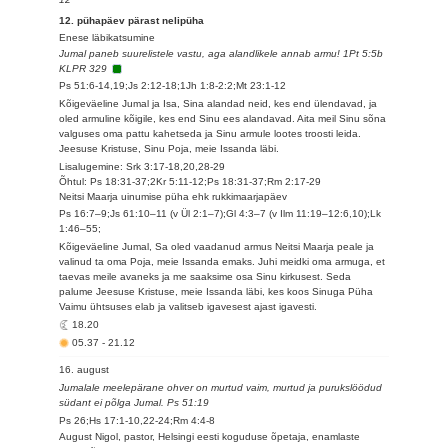
12. pühapäev pärast nelipüha
Enese läbikatsumine
Jumal paneb suurelistele vastu, aga alandlikele annab armu! 1Pt 5:5b
KLPR 329
Ps 51:6-14,19;Js 2:12-18;1Jh 1:8-2:2;Mt 23:1-12
Kõigeväeline Jumal ja Isa, Sina alandad neid, kes end ülendavad, ja
oled armuline kõigile, kes end Sinu ees alandavad. Aita meil Sinu sõna
valguses oma pattu kahetseda ja Sinu armule lootes troosti leida.
Jeesuse Kristuse, Sinu Poja, meie Issanda läbi.
Lisalugemine: Srk 3:17-18,20,28-29
Õhtul: Ps 18:31-37;2Kr 5:11-12;Ps 18:31-37;Rm 2:17-29
Neitsi Maarja uinumise püha ehk rukkimaarjapäev
Ps 16:7–9;Js 61:10–11 (v Ül 2:1–7);Gl 4:3–7 (v Ilm 11:19–12:6,10);Lk
1:46–55;
Kõigeväeline Jumal, Sa oled vaadanud armus Neitsi Maarja peale ja
valinud ta oma Poja, meie Issanda emaks. Juhi meidki oma armuga, et
taevas meile avaneks ja me saaksime osa Sinu kirkusest. Seda
palume Jeesuse Kristuse, meie Issanda läbi, kes koos Sinuga Püha
Vaimu ühtsuses elab ja valitseb igavesest ajast igavesti.
18.20
05.37
-
21.12
16. august
Jumalale meelepärane ohver on murtud vaim, murtud ja purukslöödud
südant ei põlga Jumal. Ps 51:19
Ps 26;Hs 17:1-10,22-24;Rm 4:4-8
August Nigol, pastor, Helsingi eesti koguduse õpetaja, enamlaste