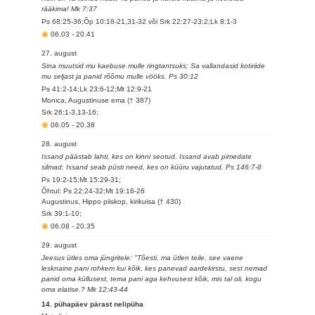
rääkima! Mk 7:37
Ps 68:25-36;Õp 10:18-21,31-32 või Srk 22:27-23:2;Lk 8:1-3
06.03
-
20.41
27. august
Sina muutsid mu kaebuse mulle ringtantsuks; Sa vallandasid kotiriide
mu seljast ja panid rõõmu mulle vööks. Ps 30:12
Ps 41:2-14;Lk 23:6-12;Mt 12:9-21
Monica, Augustinuse ema († 387)
Srk 26:1-3,13-16;
06.05
-
20.38
28. august
Issand päästab lahti, kes on kinni seotud. Issand avab pimedate
silmad; Issand seab püsti need, kes on küüru vajutatud. Ps 146:7-8
Ps 19:2-15;Mt 15:29-31;
Õhtul: Ps 22:24-32;Mt 19:16-26
Augustinus, Hippo piiskop, kirikuisa († 430)
Srk 39:1-10;
06.08
-
20.35
29. august
Jeesus ütles oma jüngritele: "Tõesti, ma ütlen teile, see vaene
lesknaine pani rohkem kui kõik, kes panevad aardekirstu, sest nemad
panid oma küllusest, tema pani aga kehvusest kõik, mis tal oli, kogu
oma elatise.? Mk 12:43-44
14. pühapäev pärast nelipüha