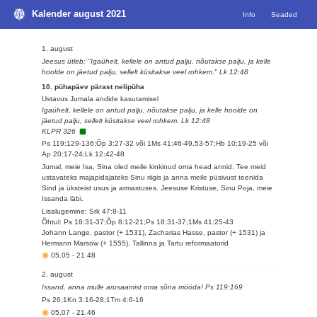
Kalender august 2021
Info
Seaded
1. august
Jeesus ütleb: "Igaühelt, kellele on antud palju, nõutakse palju, ja kelle
hoolde on jäetud palju, sellelt küsitakse veel rohkem." Lk 12:48
10. pühapäev pärast nelipüha
Ustavus Jumala andide kasutamisel
Igaühelt, kellele on antud palju, nõutakse palju, ja kelle hoolde on
jäetud palju, sellelt küsitakse veel rohkem. Lk 12:48
KLPR 326
Ps 119:129-136;Õp 3:27-32 või 1Ms 41:46-49,53-57;Hb 10:19-25 või
Ap 20:17-24;Lk 12:42-48
Jumal, meie Isa, Sina oled meile kinkinud oma head annid. Tee meid
ustavateks majapidajateks Sinu riigis ja anna meile püsivust teenida
Sind ja üksteist usus ja armastuses. Jeesuse Kristuse, Sinu Poja, meie
Issanda läbi.
Lisalugemine: Srk 47:8-11
Õhtul: Ps 18:31-37;Õp 8:12-21;Ps 18:31-37;1Ms 41:25-43
Johann Lange, pastor (+ 1531), Zacharias Hasse, pastor (+ 1531) ja
Hermann Marsow (+ 1555), Tallinna ja Tartu reformaatorid
05.05
-
21.48
2. august
Issand, anna mulle arusaamist oma sõna mööda! Ps 119:169
Ps 26;1Kn 3:16-28;1Tm 4:6-16
05.07
-
21.46