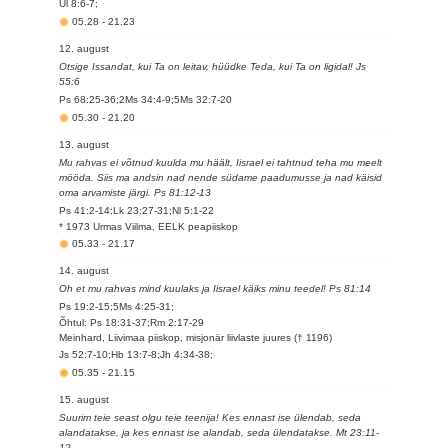
Ül 8:6-7;
05.28
-
21.23
12. august
Otsige Issandat, kui Ta on leitav, hüüdke Teda, kui Ta on ligidal! Js
55:6
Ps 68:25-36;2Ms 34:4-9;5Ms 32:7-20
05.30
-
21.20
13. august
Mu rahvas ei võtnud kuulda mu häält, Iisrael ei tahtnud teha mu meelt
mööda. Siis ma andsin nad nende südame paadumusse ja nad käisid
oma arvamiste järgi. Ps 81:12-13
Ps 41:2-14;Lk 23:27-31;Nl 5:1-22
* 1973 Urmas Viilma, EELK peapiiskop
05.33
-
21.17
14. august
Oh et mu rahvas mind kuulaks ja Iisrael käiks minu teedel! Ps 81:14
Ps 19:2-15;5Ms 4:25-31;
Õhtul: Ps 18:31-37;Rm 2:17-29
Meinhard, Liivimaa piiskop, misjonär liivlaste juures († 1196)
Js 52:7-10;Hb 13:7-8;Jh 4:34-38;
05.35
-
21.15
15. august
Suurim teie seast olgu teie teenija! Kes ennast ise ülendab, seda
alandatakse, ja kes ennast ise alandab, seda ülendatakse. Mt 23:11-
12