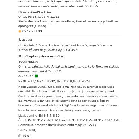
mõnel on kombeks, vaid julgustagem selleks üksteist - ja seda enam,
mida rohkem te näete seda päeva lähenevat. Hb 10:25
Ps 19:2-15;2Pt 1:3-11;
Õhtul: Ps 18:31-37;Nl 1:1-11
Alexander von Oettingen, usuteadlane, kirikuelu edendaja ja kristluse
apologeet († 1905)
05.19
-
21.33
8. august
On kirjutatud: "Täna, kui teie Tema häält kuulete, ärge tehke oma
südant kõvaks nagu nurina ajal? Hb 3:15
11. pühapäev pärast nelipüha
Soosinguajad
Õnnis on rahvas, kelle Jumal on Issand, rahvas, kelle Tema on valinud
enesele pärisosaks! Ps 33:12
KLPR 217
Ps 81:9-17;1Ms 18:20-32;Hb 3:15-19;Mt 11:20-24
Kõigeväeline Jumal, Sina oled oma Poja kaudu avanud meile ukse
oma riiki. Sina kutsud meid ikka enda juurde ja andestad me patud.
Ära lase meil meeleparandusega viivitada, vaid ärata meis oma Vaimu
läbi valvsust ja tarkust, et oskaksime oma soosinguaega õigesti
kasutada. Võta meid siis koos kõigi Sinu lunastatutega oma pühasse
linna taevas, kus me Sind võime kiita ja austada igavesti.
Lisalugemine: Erl 3:2-4, 8-10
Õhtul: Ps 18:31-37;Ne 1:1-11 või Srk 36:1,13-19;Ps 18:31-37;Nl 1:1-11
Dominicus, preester, dominiiklaste ordu rajaja († 1221)
Srk 39:1-10;
16.50