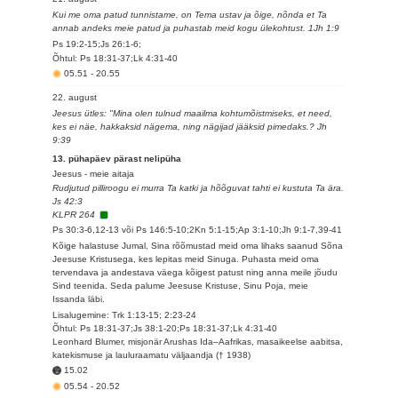
Kui me oma patud tunnistame, on Tema ustav ja õige, nõnda et Ta
annab andeks meie patud ja puhastab meid kogu ülekohtust. 1Jh 1:9
Ps 19:2-15;Js 26:1-6;
Õhtul: Ps 18:31-37;Lk 4:31-40
05.51
-
20.55
22. august
Jeesus ütles: "Mina olen tulnud maailma kohtumõistmiseks, et need,
kes ei näe, hakkaksid nägema, ning nägijad jääksid pimedaks.? Jh
9:39
13. pühapäev pärast nelipüha
Jeesus - meie aitaja
Rudjutud pilliroogu ei murra Ta katki ja hõõguvat tahti ei kustuta Ta ära.
Js 42:3
KLPR 264
Ps 30:3-6,12-13 või Ps 146:5-10;2Kn 5:1-15;Ap 3:1-10;Jh 9:1-7,39-41
Kõige halastuse Jumal, Sina rõõmustad meid oma lihaks saanud Sõna
Jeesuse Kristusega, kes lepitas meid Sinuga. Puhasta meid oma
tervendava ja andestava väega kõigest patust ning anna meile jõudu
Sind teenida. Seda palume Jeesuse Kristuse, Sinu Poja, meie
Issanda läbi.
Lisalugemine: Trk 1:13-15; 2:23-24
Õhtul: Ps 18:31-37;Js 38:1-20;Ps 18:31-37;Lk 4:31-40
Leonhard Blumer, misjonär Arushas Ida–Aafrikas, masaikeelse aabitsa,
katekismuse ja lauluraamatu väljaandja († 1938)
15.02
05.54
-
20.52