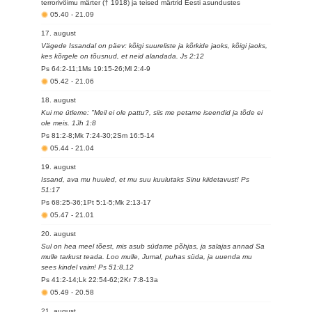
terrorivõimu märter († 1918) ja teised märtrid Eesti asundustes
05.40
-
21.09
17. august
Vägede Issandal on päev: kõigi suureliste ja kõrkide jaoks, kõigi jaoks,
kes kõrgele on tõusnud, et neid alandada. Js 2:12
Ps 64:2-11;1Ms 19:15-26;Ml 2:4-9
05.42
-
21.06
18. august
Kui me ütleme: "Meil ei ole pattu?, siis me petame iseendid ja tõde ei
ole meis. 1Jh 1:8
Ps 81:2-8;Mk 7:24-30;2Sm 16:5-14
05.44
-
21.04
19. august
Issand, ava mu huuled, et mu suu kuulutaks Sinu kiidetavust! Ps
51:17
Ps 68:25-36;1Pt 5:1-5;Mk 2:13-17
05.47
-
21.01
20. august
Sul on hea meel tõest, mis asub südame põhjas, ja salajas annad Sa
mulle tarkust teada. Loo mulle, Jumal, puhas süda, ja uuenda mu
sees kindel vaim! Ps 51:8,12
Ps 41:2-14;Lk 22:54-62;2Kr 7:8-13a
05.49
-
20.58
21. august