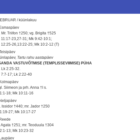
EBRUAR / küünlakuu
 Esmaspäev
 Mr. Triifon †250; vg. Brigita †525
 11:17-23,27-31; Mk 9:42-10:1;
 12:25-26,13:22-25; Mk 10:2-12 (T)
 Teisipäev
ünlapäev, Tartu rahu aastapäev
SANDA VASTUVÕTMISE (TEMPLISSEVIIMISE) PÜHA
 Lk 2:25-32.
 7:7-17; Lk 2:22-40
 Kolmapäev
l. Siimeon ja prh. Anna †I s.
 1:1-18; Mk 10:11-16
 Neljapäev
. Issidor †440; mr. Jador †250
 1:19-27; Mk 10:17-27
 Reede
. Agata †251; mr. Teoduula †304
 2:1-13; Mk 10:23-32
 Laupäev