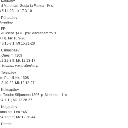
. Laupäev
d Martinian, Sooja ja Fotiina †IV s.
s 5:14-23; Lk 17:3-10
. Pühapäev
brapäev
 pp.
. Auksenti †470; psk. Aabraham †V s.
 v. HE Mk 16:9-20.
r 6:16-7:1; Mt 15:21-28
. Esmaspäev
. Onesim †109
t 2:21-3:9; Mk 12:13-17
j. Issanda vastuvõtmise p.
. Teisipäev
mr. Pamfil jkk. †308
t 3:10-22; Mk 12:18-27
. Kolmapäev
r. Teodor Sõjamees †306; p. Mariamne †I s.
t 4:1-11; Mk 12:28-37
. Neljapäev
oma pst. Leo †461
t 4:12-5:5; Mk 12:38-44
. Reede