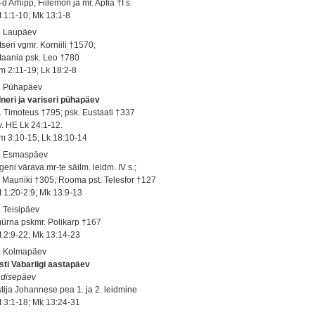
d Arhipp, Fiilemon ja mr. Apfia †I s.
t 1:1-10; Mk 13:1-8
. Laupäev
seri vgmr. Korniili †1570;
taania psk. Leo †780
m 2:11-19; Lk 18:2-8
. Pühapäev
lneri ja variseri pühapäev
. Timoteus †795; psk. Eustaati †337
v. HE Lk 24:1-12.
m 3:10-15; Lk 18:10-14
. Esmaspäev
eni värava mr-te säilm. leidm. IV s.;
. Mauriiki †305; Rooma pst. Telesfor †127
t 1:20-2:9; Mk 13:9-13
. Teisipäev
ürna pskmr. Polikarp †167
t 2:9-22; Mk 13:14-23
. Kolmapäev
sti Vabariigi aastapäev
disepäev
stija Johannese pea 1. ja 2. leidmine
t 3:1-18; Mk 13:24-31