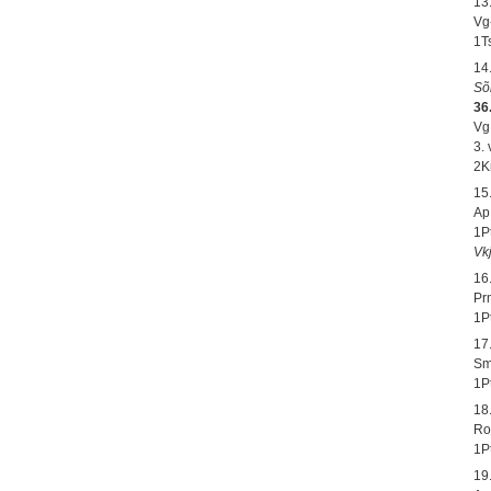
13
Vg-
1T
14
Sõ
36.
Vg
3.
2K
15
Ap
1P
Vk
16
Pr
1P
17
Sm
1P
18
Ro
1P
19