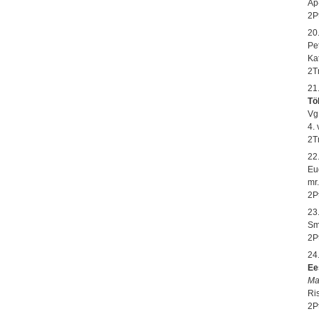
Ap-
2P
20
Pet
Ka
2T
21
Tö
Vg
4. 
2T
22
Eug
mr
2P
23
Sm
2P
24
Ee
Ma
Ri
2P