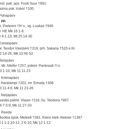
st. patr. aps. Footi Suur †891;
ürna psk. Vukol †100
 Pühapäev
 pp.
k. Parteeni †IV s.; vg. Luukas †946
 v. HE Mk 16:1-8.
r 6:1-10; Mt 25:14-30
 Esmaspäev
r. Teodor Väeülem †319; prh. Sakaria †520 e.Kr.
 2:14-26; Mk 10:46-52
 Teisipäev
 Mr. Nikifor †257; pskmr. Pankraati †I s.
 3:1-10; Mk 11:11-23
. Kolmapäev
. Haralampi †202; mr. Ennata †308
 3:11-4:6; Mk 11:23-26
. Neljapäev
vastia pskmr. Vlaasi †316; õu. Teodora †867
 4:7-5:9; Mk 11:27-33
. Reede
tiookia üpsk. Meleeti †381; Kiievi metr. Aleksei †1387
t 1:1-2,10-12, 2:6-10; Mk 12:1-12