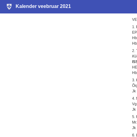
Kalender veebruar 2021
VE
1.
EP.
Hb
Hb
2.
Kü
IS
HE
Hb
3.
Õig
Jk
4.
Vg
Jk
5.
Mr
Jk
6.