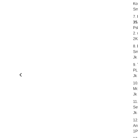
Kon
Sm
7.
35.
Ps
2.
2K
8.
Sm
Jk
9.
PL.
Jk
10
Mr
Jk
11
Se
Jk
12
An
1P