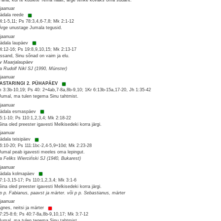
 jaanuar
nädala reede
4:1-5,11; Ps 78:3,4,6-7,8; Mk 2:1-12
Ärge unustage Jumala tegusid.
 jaanuar
nädala laupäev
4:12-16; Ps 19:8,9,10,15; Mk 2:13-17
Issand, Sinu sõnad on vaim ja elu.
 v Maarjalaupäev
sa Rudolf Nikl SJ (1990, Münster)
 jaanuar
AASTARINGI 2. PÜHAPÄEV
 3:3b-10,19; Ps 40: 2+4ab,7-8a,8b-9,10; 1Kr 6:13b-15a,17-20, Jh 1:35-42
Jumal, ma tulen tegema Sinu tahtmist.
 jaanuar
nädala esmaspäev
5:1-10; Ps 110:1,2,3,4; Mk 2:18-22
Sina oled preester igavesti Melkisedeki korra järgi.
 jaanuar
nädala teisipäev
6:10-20; Ps 111:1bc-2,4-5,9+10d; Mk 2:23-28
Jumal peab igavesti meeles oma lepingut.
sa Feliks Wierciński SJ (1940, Bukarest)
 jaanuar
nädala kolmapäev
7:1-3,15-17; Ps 110:1,2,3,4; Mk 3:1-6
Sina oled preester igavesti Melkisedeki korra järgi.
 p p. Fabianus, paavst ja märter. või p p. Sebastianus, märter
 jaanuar
Agnes, neitsi ja märter
7:25-8:6; Ps 40:7-8a,8b-9,10,17; Mk 3:7-12
Jumal, ma tulen tegema Sinu tahtmist.