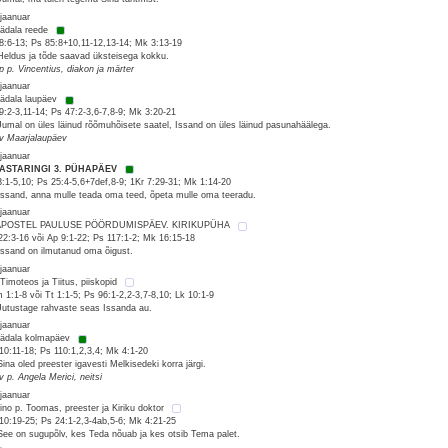
 jaanuar
nädala reede
8:6-13; Ps 85:8+10,11-12,13-14; Mk 3:13-19
Heldus ja tõde saavad üksteisega kokku.
 p p. Vincentius, diakon ja märter
 jaanuar
nädala laupäev
9:2-3,11-14; Ps 47:2-3,6-7,8-9; Mk 3:20-21
Jumal on üles läinud rõõmuhõisete saatel, Issand on üles läinud pasunahäälega.
 v Maarjalaupäev
 jaanuar
AASTARINGI 3. PÜHAPÄEV
3:1-5,10; Ps 25:4-5,6+7def,8-9; 1Kr 7:29-31; Mk 1:14-20
Issand, anna mulle teada oma teed, õpeta mulle oma teeradu.
 jaanuar
 APOSTEL PAULUSE PÖÖRDUMISPÄEV. KIRIKUPÜHA
22:3-16 või Ap 9:1-22; Ps 117:1-2; Mk 16:15-18
Issand on ilmutanud oma õigust.
 jaanuar
 Timoteos ja Tiitus, piiskopid
 1:1-8 või Tt 1:1-5; Ps 96:1-2,2-3,7-8,10; Lk 10:1-9
Jutustage rahvaste seas Issanda au.
 jaanuar
nädala kolmapäev
10:11-18; Ps 110:1,2,3,4; Mk 4:1-20
Sina oled preester igavesti Melkisedeki korra järgi.
v p. Angela Merici, neitsi
 jaanuar
ino p. Toomas, preester ja Kiriku doktor
10:19-25; Ps 24:1-2,3-4ab,5-6; Mk 4:21-25
See on sugupõlv, kes Teda nõuab ja kes otsib Tema palet.