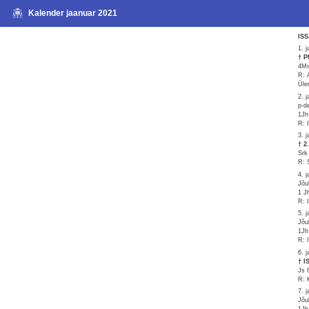
Kalender jaanuar 2021
IS
1. 
† 
4Ms
R: 
Üle
2. 
p-d
1Jh
R: 
3. 
† 
Srk
R: 
4. 
Jõu
1 J
R: 
5. 
Jõu
1Jh
R: 
6. 
† 
Js 
R: 
7. 
Jõu