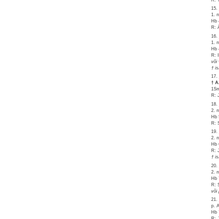
15.
1. 
Hb 
R: 
16.
1. 
Hb 
R: 
või
† i
17.
† 
1Sm
R: 
18.
2. 
Hb 
R: 
19.
2. 
Hb 
R: 
† i
20.
2. 
Hb 
R: 
või
21.
p. 
Hb 
R: 