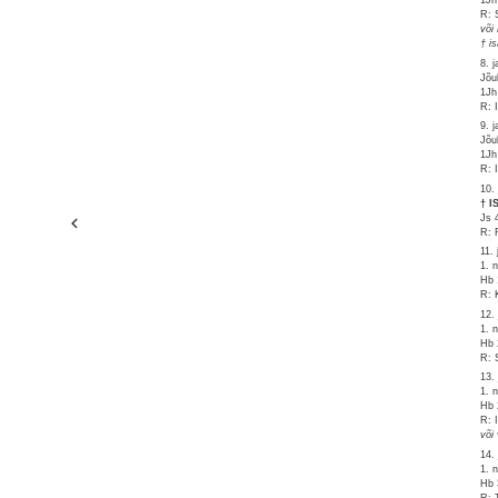
1Jh
R: 
või
† i
8. 
Jõu
1Jh
R: 
9. 
Jõu
1Jh
R: 
10.
† 
Js 
R: 
11.
1. 
Hb 
R: 
12.
1. 
Hb 
R: 
13.
1. 
Hb 
R: 
või 
14.
1. 
Hb 
R: 