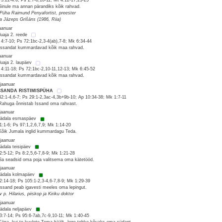
 3:22-4:6; Ps 2:7-8,10-11; Mt 4:12-17,23-25
Sinule ma annan pärandiks kõik rahvad.
 Püha Raimund Penyafortist, preester
sa Jāzeps Grišāns (1986, Riia)
jaanuar
luaja 2. reede
 4:7-10; Ps 72:1bc-2,3-4(ab),7-8; Mk 6:34-44
Issandat kummardavad kõik maa rahvad.
jaanuar
luaja 2. laupäev
 4:11-18; Ps 72:1bc-2,10-11,12-13; Mk 6:45-52
Issandat kummardavad kõik maa rahvad.
 jaanuar
ISSANDA RISTIMISPÜHA
42:1-4,6-7; Ps 29:1-2,3ac-4,3b+9b-10; Ap 10:34-38; Mk 1:7-11
Rahuga õnnistab Issand oma rahvast.
 jaanuar
nädala esmaspäev
1:1-6; Ps 97:1,2,6,7,9; Mk 1:14-20
Kõik Jumala inglid kummardagu Teda.
 jaanuar
nädala teisipäev
2:5-12; Ps 8:2,5,6-7,8-9; Mk 1:21-28
Sa seadsid oma poja valitsema oma kätetööd.
 jaanuar
nädala kolmapäev
2:14-18; Ps 105:1-2,3-4,6-7,8-9; Mk 1:29-39
Issand peab igavesti meeles oma lepingut.
v p. Hilarius, piiskop ja Kiriku doktor
 jaanuar
nädala neljapäev
3:7-14; Ps 95:6-7ab,7c-9,10-11; Mk 1:40-45
Täna, kui te kuulete Tema häält, ärge tehke kõvaks oma südant.