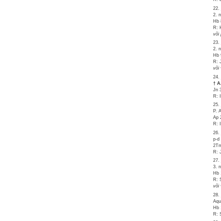
22.
2. 
Hb 
R: 
või
23.
2. 
Hb 
R: 
või
24.
† 
Jn 
R: 
25.
P.
Ap 
R: 
26.
p-d
2Tm
R: 
27.
3. 
Hb 
R: 
või 
28.
Aqu
Hb 
R: 