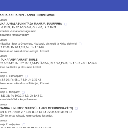
SANDA AASTA 2021 - ANNO DOMINI MMXXI
jaanuar
PÜHA JUMALASÜNNITAJA MAARJA SUURPÜHA
 6:22-27; Ps 67:2-3,5,6+8; Gl 4:4-7; Lk 2:16-21
Armuline Jumal õnnistagu meid.
maailmne rahupalvepäev
jaanuar
e Basilius Suur ja Gregorius, Nazianzi, piiskopid ja Kiriku doktorid
 2:22-28; Ps 98:1,2-3,3-4; Jh 1:19-28
Ilmamaa on näinud oma Päästjat, Kristust.
jaanuar
2. PÜHAPÄEV PÄRAST JÕULE
 24:1-2,8-12; Ps 147:12-13,14-15,19-20ab; Ef 1:3-6,15-18; Jh 1:1-18 või 1:1-5,9-14
Sõna sai lihaks ja elas meie keskel.
jaanuar
luaja 1. esmaspäev
h 3:7-10; Ps 98:1,7-8,9; Jh 1:35-42
Ilmamaa on näinud oma Päästjat, Kristust.
jaanuar
luaja 1. teisipäev
 3:11-21; Ps 100:2,3,4,5; Jh 1:43-51
Issandale hõiska kogu ilmamaa.
jaanuar
ISSANDA ILMUMISE SUURPÜHA (KOLMEKUNINGAPÄEV)
60:1-6; Ps 72:1bc-2,7-8,10-11,12-13; Ef 3:2-3a.5-6; Mt 2:1-12
Kõik ilmamaa rahvad, kummardage Issandat.
jaanuar
luaja 2. neljapäev