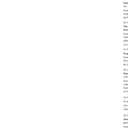
Issa
1Kr 
Issa
king
Ap 9
26. 
Teie
kuts
Issa
Sull
pääs
Jk 5
27.
Kogu
Issa
Sinu
Mt 1
28. 
Sest
2,39
Armu
süda
kaas
Js 5
13.
Kris
1Jh 
Jutl
29. 
Jees
juu
Issa