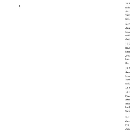
10. 
Mõte
Aita
valm
Nl 1
11. 
Aga 
Issa
mull
Jh 4
12. 
Kiid
Kris
Armu
kosu
Rm 1
13.
Jees
Issa
Sinu
Nl 5
13. 
14. 
Elu 
aval
Issa
kord
5Ms 
11.
Juma
Ef 2
Jutl