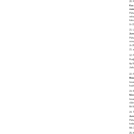
20.
Kes 
meie
Püha
oska
käia
Lk 2
21. 
Juma
Püha
mind
Js 2
21. 
12.
Rudju
Ap 9
Jutl
22. 
Meie
Issa
kuul
23.
Nõnd
Issa
rõõm
Mt 9
24. 
Juma
Püha
kodan
Mk 3
25.