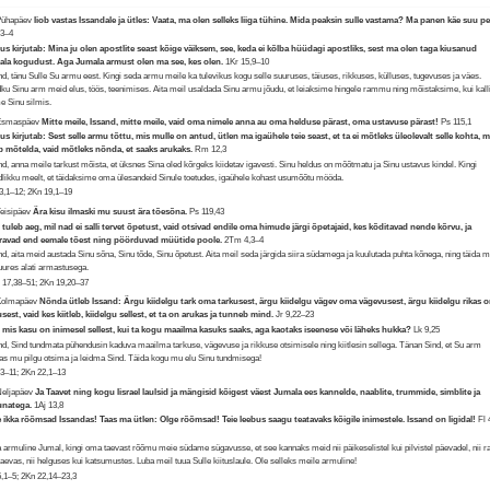
Pühapäev
Iiob vastas Issandale ja ütles: Vaata, ma olen selleks liiga tühine. Mida peaksin sulle vastama? Ma panen käe suu pe
,3–4
us kirjutab: Mina ju olen apostlite seast kõige väiksem, see, keda ei kõlba hüüdagi apostliks, sest ma olen taga kiusanud
la kogudust. Aga Jumala armust olen ma see, kes olen.
1Kr 15,9–10
nd, tänu Sulle Su armu eest. Kingi seda armu meile ka tulevikus kogu selle suuruses, täiuses, rikkuses, külluses, tugevuses ja väes.
ku Sinu arm meid elus, töös, teenimises. Aita meil usaldada Sinu armu jõudu, et leiaksime hingele rammu ning mõistaksime, kui kall
e Sinu silmis.
 Esmaspäev
Mitte meile, Issand, mitte meile, vaid oma nimele anna au oma helduse pärast, oma ustavuse pärast!
Ps 115,1
us kirjutab: Sest selle armu tõttu, mis mulle on antud, ütlen ma igaühele teie seast, et ta ei mõtleks üleolevalt selle kohta, 
b mõtelda, vaid mõtleks nõnda, et saaks arukaks.
Rm 12,3
nd, anna meile tarkust mõista, et üksnes Sina oled kõrgeks kiidetav igavesti. Sinu heldus on mõõtmatu ja Sinu ustavus kindel. Kingi
dlikku meelt, et täidaksime oma ülesandeid Sinule toetudes, igaühele kohast usumõõtu mööda.
3,1–12; 2Kn 19,1–19
Teisipäev
Ära kisu ilmaski mu suust ära tõesõna.
Ps 119,43
 tuleb aeg, mil nad ei salli tervet õpetust, vaid otsivad endile oma himude järgi õpetajaid, kes kõditavad nende kõrvu, ja
ravad end eemale tõest ning pöörduvad müütide poole.
2Tm 4,3–4
nd, aita meid austada Sinu sõna, Sinu tõde, Sinu õpetust. Aita meil seda järgida siira südamega ja kuulutada puhta kõnega, ning täida 
uures alati armastusega.
17,38–51; 2Kn 19,20–37
 Kolmapäev
Nõnda ütleb Issand: Ärgu kiidelgu tark oma tarkusest, ärgu kiidelgu vägev oma vägevusest, ärgu kiidelgu rikas 
usest, vaid kes kiitleb, kiidelgu sellest, et ta on arukas ja tunneb mind.
Jr 9,22–23
 mis kasu on inimesel sellest, kui ta kogu maailma kasuks saaks, aga kaotaks iseenese või läheks hukka?
Lk 9,25
nd, Sind tundmata pühendusin kaduva maailma tarkuse, vägevuse ja rikkuse otsimisele ning kiitlesin sellega. Tänan Sind, et Su arm
as mu pilgu otsima ja leidma Sind. Täida kogu mu elu Sinu tundmisega!
,3–11; 2Kn 22,1–13
Neljapäev
Ja Taavet ning kogu Iisrael laulsid ja mängisid kõigest väest Jumala ees kannelde, naablite, trummide, simblite ja
unatega.
1Aj 13,8
 ikka rõõmsad Issandas! Taas ma ütlen: Olge rõõmsad! Teie leebus saagu teatavaks kõigile inimestele. Issand on ligidal!
Fl 
 armuline Jumal, kingi oma taevast rõõmu meie südame sügavusse, et see kannaks meid nii päikeselistel kui pilvistel päevadel, nii r
vaevas, nii helguses kui katsumustes. Luba meil tuua Sulle kiituslaule. Ole selleks meile armuline!
5,1–5; 2Kn 22,14–23,3