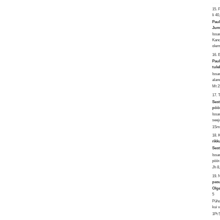
15. 
Ii 40
Paul
Juma
Issa
Kand
olem
16.
Paul
tule
Issa
alan
Mt 2
17. 
Sest
pöö
Issa
seej
1Sm 
18.
rikk
Sest
Issa
pöör
Jh 8
19. 
pas
Olge
5
Püha
kui 
1Pt 