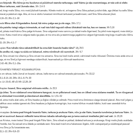
us kirjutab: Mu kõne ja mu kuulutus ei püüdnud veenda tarkusega, vaid Vaimu ja väe osutamisega, et teie usk ei oleks
likus tarkuses, vaid Jumala väes.
1Kr 2,4–5
nd, kingi meile Sõna, mis meid jõuliselt kannaks. Kõnele meile nii, et kogeme Sinu Sõna puhast ja tulist tõde, aga ühtlasi ka selle Sõna
stavat ja päästvat väge. Aita, et me ei otsiks lunastust inimlikust tarkusest ja teadmisest, vaid Sinu Sõna elavast jõust.
9,16–23; 2Kn 2,1–18
Reede
Mina olen Kõigeväeline Jumal, käi minu palge ees ja ole vaga.
1Ms 17,1
a paistku teiegi valgus inimestele, et nad teie häid tegusid nähes ülistaksid teie Isa, kes on taevas.
Mt 5,16
nd, juhata meid käima Sinu palge kirkuses. Sina valgustad meie sammu ja näitad meile õiget teed, Sa juhid meie tegusid, meie tööd ja
imist. Kutsu meid oma valguse teele iga päev, et me oma elu ja teenimisega jagaksime valgust ligimesele ning kogu maailmale rõõm
ahuks.
,11–19; 2Kn 4,1–7
aupäev
Kes tahaks täna vabatahtlikult ka oma kätt Issanda heaks täita?
1Aj 29,5
ks andku nii, nagu ta süda on lubanud, mitte nördinult või sunnitult.
2Kr 9,7
nd, Sinu omast me võtame ja Sinu omast me anname. Sina ise lood meile annid, valmistad meile rikkused. Õnnista meie ande oma vä
ga, et me Sind ja ligimest nendega südamlikult, heameelselt ja rõõmsalt teeniksime.
2,42–48; 2Kn 5,1–19a
 PÜHAPÄEV PÄRAST KOLMAINUPÜHA
s on rahvas, kelle Jumal on Issand, rahvas, kelle tema on valinud enesele pärisosaks.
Ps 33,12
,1–8.14–16; 2Ms 19,1–6; Ps 30
us: Lk 19,41–48 või Mk 12,28–34
ühapäev
Issand, Sina vaigistad võõraste möllu.
Js 25,5
ja ütles: Ta on näidanud oma käsivarre kangust, ta on pillutanud need, kes on ülbed oma südame meelelt. Ta on tõuganu
 võimukad troonidelt ja ülendanud alandlikke.
Lk 1,51–52
nd, anna meile alati usku, et Sinu headus ja õiglus võidab ja valitseb. Hoia meid oma õnnistava väega tänasel päeval. Aita meil julges j
atlikus usus oodata igavest elu Sinu headuse ja õigluse kuningriigis, kus maine kõrkus muutub häbiks, kuid vaev asendub kirka
ilgusega.
Esmaspäev
Ja tema peal hingab Issanda Vaim, tarkuse ja arukuse Vaim, nõu ja väe Vaim, Issanda tundmise ja kartuse Vaim.
Js 
ad ei suutnud Jeesust millestki tema kõnes tabada rahvahulga ees ja tema vastust imetledes jäid nad vait.
Lk 20,26
us Kristus, meie lootus! Sinu peal hingab Püha Vaim, Sinu sõnad on puhtad, täidetud tarkuse ja arukusega. Kingi meile jõudu usaldada
 hoolde, kes Sa seisad oma õdede ja vendade eest. Sina teed meid oma halastuses õigeks, kõik vastupanijad ja süüdistajad peavad
ima Sinu ja Su lunastatute ees.
1,1–12; 2Kn 6,8–23