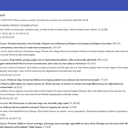
GUST
LOOSUNG: Pööra, Issand, oma kõrv ja kuule! Ava, Issand, oma silmad ja vaata!
2Kn 19,16
PÜHAPÄEV PÄRAST KOLMAINUPÜHA
helt, kellele on antud palju, nõutakse palju, ja kelle hoolde on jäetud palju, sellelt küsitakse veel rohkem.
Lk 12,48b
,7–11(12–14); Jr 1,4–10; Ps 14
us: Mt 25,14–30
ühapäev
Armasta Issandat, oma Jumalat, kõigest oma südamest ja kõigest oma hingest ja kõigest oma väest.
5Ms 6,5
e armastame, sest tema on meid enne armastanud.
1Jh 4,19
 Jumal, täida meid oma armastuse väega. Üksnes Sinu abiga oskame ja suudame kinkida armastust puhtast südamest. Aita meid se
imat andi Sinule ja ligimesele jagada.
Esmaspäev
Ärge kartke, püsige paigal, siis te näete Issanda päästet, mille ta täna teile valmistab.
2Ms 14,13
gem vankumatult kinni lootuse tunnistusest, sest ustav on, kes seda on tõotanud.
Hb 10,23
nd, hoia meid oma lootuses. Sinu lootus on ustav ja kannab meid elu igal sammul. See lootus juhatab meid viimaks nägema Sinu pääs
gaveses taevariigis. Luba, et Sinu lootuse kiired valgustaksid meie teed täna ning alati.
3,16–28; Ap 27,13–44
eisipäev
Kiidetud olgu Jumal, kes läkitas oma ingli ja päästis oma sulased, kes lootsid tema peale.
Tn 3,28
ui Peetrus jälle hakkas aru saama, lausus ta: Nüüd ma tean, et Issand on tõesti oma ingli läkitanud ja mu välja kiskunud
oodese käest.
Ap 12,11
eväeline Jumal, julgusta meid alati uskuma Sinu kaitset. Ära lase meid iial liigselt kohkuda. Aita meil tähele panna Sinu taevase väe
mist ja õnnistust. Sina ise oled meie kõrval kõikidel elupäevadel ja kõikides oludes.
,15–20; Ap 28,1–16
Kolmapäev
Ma rõõmutsen su ütlusest nagu see, kes leiab palju saaki.
Ps 119,162
nd, kelle juurde me peaksime minema? Sinul on igavese elu sõnad.
Jh 6,68
nd, toida meid külluslikult oma Sõnaga. Sinu kõnest leiame oma eluks rammu igal päeval. Sealt leiame päästet ja jõudu ka igaveseks 
riigis.
10,23–31; Ap 28,17–31
eljapäev
Prohvet, kellel on olnud unenägu, jutustagu oma unenägu, aga kellel on minu sõna, kõnelgu mu sõna kui tõde! Mi
del tegemist puhta viljaga? ütleb Issand.
Jr 23,28