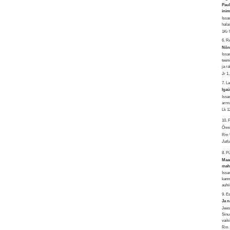
Paul
inim
Issa
hala
1Kr 
6. 
Nõnd
Issa
teen
ja r
Jr 1
7. L
Igaü
Issa
armu
Lk 1
10.
Õnni
Rm 9
Jutl
8. P
Maar
maha
Issa
kann
auhi
9. 
Ja n
Jees
Sinu
vaik
Rm 1