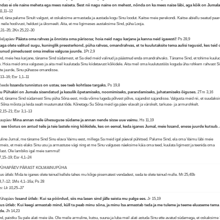
ndas ei ole naine meheta ega mees naiseta. Sest nii nagu naine on mehest, nõnda on ka mees naise läbi, aga kõik on Jumala
11,11–12
nd, täna palume Sinult valgust, et oskaksime armastada ja austada kogu Sinu loodut. Kaitse meie perekondi. Kaitse abiellu seatud paar
i neile hoolivust, heldust ja üksmeelt. Aita, et me ligimeses austaksime Sind, püha Looja.
,31–35; 2Kn 25,22–30
Neljapäev
Päästa oma rahvas ja õnnista oma pärisosa; hoia neid nagu karjane ja kanna neid igavesti!
Ps 28,9
 aga olete valitud sugu, kuninglik preesterkond, püha rahvas, omandrahvas, et te kuulutaksite tema aulisi tegusid, kes teid 
unud pimedusest oma imelise valguse juurde.
1Pt 2,9
nd, meie hea karjane, täname Sind südamest, et Sa oled meid valinud ja päästnud enda omandrahvaks. Täname Sind, et tohime kuulu
e. Hoia meid oma valguses ja aita meil kuulutada Sinu kiidetavust kõikidele. Aita meil oma kuulutustöös koguda üha rohkem rahvast S
te juurde, Sinu pühasse omandisse.
,13–16; Esr 1,1–11
 Reede
Issanda tunnistus on ustav, see teeb kohtlase targaks.
Ps 19,8
 Pühakiri on Jumala sisendatud ja kasulik õpetamiseks, noomimiseks, parandamiseks, juhatamiseks õiguses.
2Tm 3,16
nd, täname Sind südamest Sinu püha Sõna eest, mida võime lugeda põlvest põlve, sajandist sajandisse. Valgusta meid nii, et suudaks
 Sõna mõista ja leida sealt muutumatut tõde. Kõnetagu Su Sõna meid iga päev elavalt ja värskelt, tarkuse- ja armurohkelt.
2,15–21; Esr 3,1–13
Laupäev
Mina annan neile ühesuguse südame ja annan nende sisse uue vaimu.
Hs 11,19
 see tõotus on antud teile ja teie lastele ning kõikidele, kes on eemal, keda iganes Jumal, meie Issand, enese juurde kutsub.
line Jumal, me täname Sind Sinu elava Vaimu eest, millega Sa meid igal päeval pühitsed. Palume Sind, ela oma Vaimu läbi meie
meis, et meis elaks Sinu usu ja armastuse vägi ning et me Sinu valguses näeksime käia oma teed, kuulata ligimest ja teenida oma
last. Ole lambiks igal meie sammul!
7,15–19; Esr 4,1–24
 PÜHAPÄEV PÄRAST KOLMAINUPÜHA
tus ütleb: Mida te iganes olete teinud kellele tahes mu kõige pisematest vendadest, seda te olete teinud mulle.
Mt 25,40b
4,7–12; 1Ms 4,1–16a; Ps 28
us: Lk 10,25–37
Pühapäev
Issand ütleb: Kui sa pöördud, siis ma lasen sind jälle seista mu palge ees.
Jr 15,19
us ütleb: Kui keegi armastab mind, küll ta peab minu sõna, ja minu Isa armastab teda ja me tuleme ja teeme eluaseme tema
rde.
Jh 14,23
nd, paistku Su pale alati meie üle. Ole meile armuline, kutsu, suuna ja luba meil alati astuda Sinu ette avatud südamega, et oskaksime