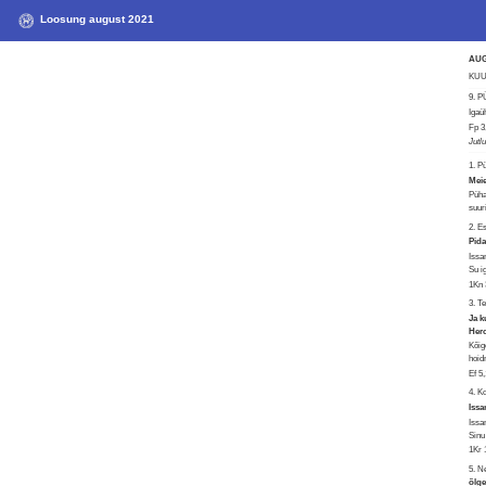
Loosung august 2021
AU
KUU 
9. 
Igaü
Fp 3
Jutl
1. P
Mei
Püha
suur
2. 
Pida
Issa
Su i
1Kn 
3. T
Ja k
Her
Kõig
hoid
Ef 5
4. 
Issa
Issa
Sinu 
1Kr 
5. N
õlge