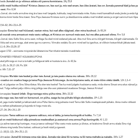
 Reede
Jumalal on ju võimus aidata või panna komistama.
2Aj 25,8
võib meid hukka mõista? Kristus Jeesus on, kes suri ja, mis veel enam, kes üles äratati, kes on Jumala paremal käel ja kes p
 eest.
Rm 8,34
 Jumal, ole meile armuline ning ära lase meil langeda, kukkuda, isegi komistada mitte. Kutsu meid kannatlikult enda järele ja enda ligi
ksime kinni hoida Sinu käest. Sinu Poja Jeesuse Kristuse surm ja ülestõusmine aidaku meil kindlalt seista ja sirgel sammul kuni lõpu
.
2,54–62; 2Kn 23,4–25
Laupäev
Enne kui nad hüüavad, vastan mina; kui nad alles räägivad, olen mina kuulnud.
Js 65,24
l osutab oma armastust meie vastu sellega, et Kristus on surnud meie eest, kui me alles patused olime.
Rm 5,8
 Jumal, tänu Sulle Sinu armu eest, millega Sa oled mind oodanud juba eel. Aita mul Sinu armu kõrgelt hinnata, kõrgelt väärtustada. O
 ikka eel oma armuga, alati enne iga mu sammu. Viimaks oodaku Su arm mind eel ka igavikus, et võiksin lootusrikkalt jätkata teed.
6,1–6; 2Kn 23,26–37
august 1732 – esimeste misjonäride lähetamine Herrnhutist teistele mandritele
 PÜHAPÄEV PÄRAST KOLMAINUPÜHA
tud pilliroogu ei murra ta katki ja hõõguvat tahti ei kustuta ta ära.
Js 42,3a
,1–20; Js 29,17–24; Ps 104
us: Mk 7,31–37
Pühapäev
Ma käin teie keskel ja olen teie Jumal, ja teie peate olema mu rahvas.
3Ms 26,12
 osadus on osadus Isaga ja tema Poja Jeesuse Kristusega. Ja me kirjutame seda, et meie rõõm oleks täielik.
1Jh 1,3–4
nd, nii julgustav on Sinu Sõna tõotus: Ma olen teie keskel! Tee ka meid julgeks kuulutama seda, mida oleme Sinust oma elus näinud ja
nud. Tulgu sellest palju rõõmu ning juhtigu see üha uusi pääsenuid osadusse Sinuga, Jeesus Kristus!
 Esmaspäev
Issand ütleb: Ärge teotage minu püha nime.
3Ms 22,32
a nagu see, kes teid on kutsunud, on püha, saage ka ise pühaks kõigis eluviisides.
1Pt 1,15
nd, jaga meile heldelt ja lakkamatult oma Püha Vaimu ning puhasta meid Tema läbi Sulle meelepäraselt pühaks. Anna meile rohkesti
u sellest pühadusest ja kujunda nii kogu meie elu.
,27–34; 2Kn 24,1–20
Teisipäev
Tema valitsus on igavene valitsus, mis ei lakka, ja tema kuningriik ei hukku.
Tn 7,14
l on meid kiskunud välja pimeduse meelevallast ja asetanud oma armsa Poja kuningriiki.
Kl 1,13
 ja auline taevariigi kuningas, maa ja taeva valitseja! Võta vastu meie austus ja ülistus, et leiaksime Sinult armu elada Sinu riigi
ikena ning tunda Sinu kaitset, valitsust ja hoolt nüüd ja igavesti.
,1–10(11–12); 2Kn 25,1–21
 Kolmapäev
Jumal lõi inimese oma näo järgi, Jumala näo järgi lõi ta tema, ta lõi tema meheks ja naiseks.
1Ms 1,27