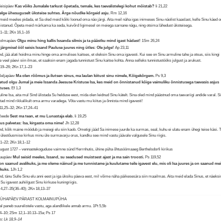
Teisipäev
Kas võiks Jumalale tarkust õpetada, temale, kes taevalistelegi kohut mõistab?
Ii 21,22
lge ühesuguselt üksteise suhtes. Ärge nõudke kõrgeid asju.
Rm 12,16
 meid meeles pidada, et Sa oled meid kõiki loonud oma näo järgi. Aita meil näha igas inimeses Sinu-näolist kaaslast, kelle Sinu käed o
istanud. Õpeta meid märkama ka seda, kuivõrd ligimesel on meiega sarnane nägu, ning otsima lähedust üksteisega.
,1–11; 2Kn 16,1–16
Kolmapäev
Olgu minu hing kallis Issanda silmis ja ta päästku mind igast hädast!
1Sm 26,24
järgmisel ööl seisis Issand Pauluse juures ning ütles: Ole julge!
Ap 23,11
nd, jää alati hoidma minu hinge oma armulises kaitses, et oleksin Sinu oma igavesti. Kui see on Sinu armuline tahe ja otsus, siis kingi
e veel päevi siin ilmas, et saaksin enam jagada tunnistust Sinu kaitse kohta. Anna selleks tunnistustööks julgust ja arukust.
,19–26; 2Kn 17,1–23
Neljapäev
Ma olen rõõmus ja ilutsen sinus, ma laulan kiitust sinu nimele, Kõigekõrgem.
Ps 9,3
etud olgu Jumal ja meie Issanda Jeesuse Kristuse Isa, kes meid on õnnistanud kõige vaimuliku õnnistusega taevasis asjus
tuses.
Ef 1,3
line Isa, aita mul Sind ülistada Su helduse eest, mida olen leidnud Sinu kätelt. Sina oled mind päästnud oma taevariigi andide varal. S
tad mind rikkalikult oma armu varadega. Võta vastu mu kiitus ja õnnista mind igavesti!
1,25–32; 2Kn 17,24–41
 Reede
Sest ma tean, et mu Lunastaja elab.
Ii 19,25
us palvetas: Isa, kirgasta oma nime!
Jh 12,28
nd, kõik maine möödub ja meiegi elu siin kaob. Ometigi jääd Sa inimese juurde ka surmas, seal, kuhu ei ulatu enam ühegi teise käsi. 
 ülestõusmise kirkus minu üle surmavarju orus, kandku see mind vastu jäävale valgusele Sinu riigis.
,1–22; 2Kn 18,1–12
august 1727 – vennastekoguduse vaimne sünd Herrnhutis, ühine püha õhtusöömaaeg Berthelsdorfi kirikus
Laupäev
Mul seisid meeles, Issand, su seadused muistsest ajast ja ma sain troosti.
Ps 119,52
on saanud avalikuks, ja me oleme näinud ja me tunnistame ja kuulutame teile igavest elu, mis oli Isa juures ja on saanud mei
ikuks.
1Jh 1,2
nd, tänu Sulle Sinu elu anni eest ja iga üksiku päeva eest, mil võime näha päikesesära siin maailmas. Aita meid elada Sinus, et näeks
 Su igavest auhiilgust Sinu kirkuse kuningriigis.
4,27–35(36–40); 2Kn 18,13–37
 PÜHAPÄEV PÄRAST KOLMAINUPÜHA
l paneb suurelistele vastu, aga alandlikele annab armu.
1Pt 5,5b
,4–10; 2Sm 12,1–10.13–15a; Ps 17
us: Lk 18,9–14