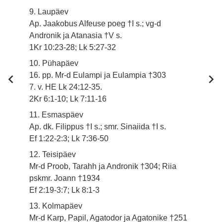
9. Laupäev
Ap. Jaakobus Alfeuse poeg †I s.; vg-d
Andronik ja Atanasia †V s.
1Kr 10:23-28; Lk 5:27-32
10. Pühapäev
16. pp. Mr-d Eulampi ja Eulampia †303
7. v. HE Lk 24:12-35.
2Kr 6:1-10; Lk 7:11-16
11. Esmaspäev
Ap. dk. Filippus †I s.; smr. Sinaiida †I s.
Ef 1:22-2:3; Lk 7:36-50
12. Teisipäev
Mr-d Proob, Tarahh ja Andronik †304; Riia
pskmr. Joann †1934
Ef 2:19-3:7; Lk 8:1-3
13. Kolmapäev
Mr-d Karp, Papil, Agatodor ja Agatonike †251