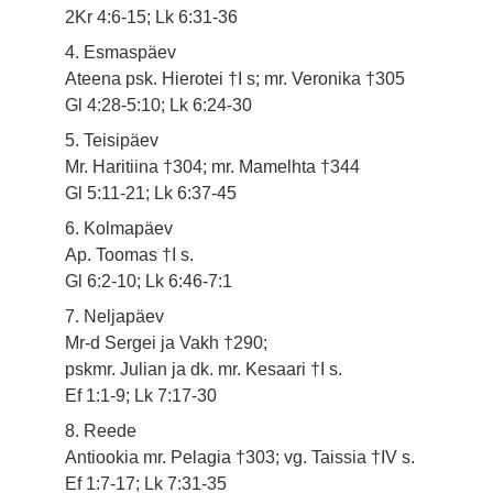
2Kr 4:6-15; Lk 6:31-36
4. Esmaspäev
Ateena psk. Hierotei †I s; mr. Veronika †305
Gl 4:28-5:10; Lk 6:24-30
5. Teisipäev
Mr. Haritiina †304; mr. Mamelhta †344
Gl 5:11-21; Lk 6:37-45
6. Kolmapäev
Ap. Toomas †I s.
Gl 6:2-10; Lk 6:46-7:1
7. Neljapäev
Mr-d Sergei ja Vakh †290;
pskmr. Julian ja dk. mr. Kesaari †I s.
Ef 1:1-9; Lk 7:17-30
8. Reede
Antiookia mr. Pelagia †303; vg. Taissia †IV s.
Ef 1:7-17; Lk 7:31-35