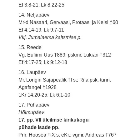
Ef 3:8-21; Lk 8:22-25
14. Neljapäev
Mr-d Nasaari, Gervaasi, Protaasi ja Kelsi †60
Ef 4:14-19; Lk 9:7-11
Vkj. Jumalaema kaitsmise p.
15. Reede
Vg. Eufiimi Uus †889; pskmr. Lukian †312
Ef 4:17-25; Lk 9:12-18
16. Laupäev
Mr. Longin Sajapealik †I s.; Riia psk. tunn.
Agafangel †1928
1Kr 14:20-25; Lk 6:1-10
17. Pühapäev
Hõimupäev
17. pp. VII üleilmse kirikukogu
pühade isade pp.
Prh. Hoosea †IX s. eKr.; vgmr. Andreas †767