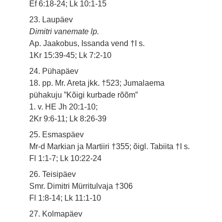
Ef 6:18-24; Lk 10:1-15
23. Laupäev
Dimitri vanemate lp.
Ap. Jaakobus, Issanda vend †I s.
1Kr 15:39-45; Lk 7:2-10
24. Pühapäev
18. pp. Mr. Areta jkk. †523; Jumalaema
pühakuju ”Kõigi kurbade rõõm”
1. v. HE Jh 20:1-10;
2Kr 9:6-11; Lk 8:26-39
25. Esmaspäev
Mr-d Markian ja Martiiri †355; õigl. Tabiita †I s.
Fl 1:1-7; Lk 10:22-24
26. Teisipäev
Smr. Dimitri Mürritulvaja †306
Fl 1:8-14; Lk 11:1-10
27. Kolmapäev