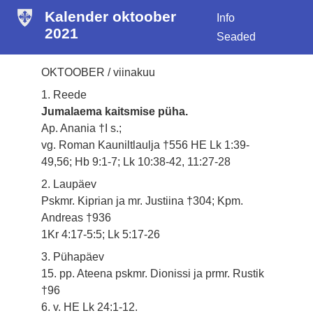
Kalender oktoober
Info
2021
Seaded
OKTOOBER / viinakuu
1. Reede
Jumalaema kaitsmise püha.
Ap. Anania †I s.;
vg. Roman Kauniltlaulja †556 HE Lk 1:39-
49,56; Hb 9:1-7; Lk 10:38-42, 11:27-28
2. Laupäev
Pskmr. Kiprian ja mr. Justiina †304; Kpm.
Andreas †936
1Kr 4:17-5:5; Lk 5:17-26
3. Pühapäev
15. pp. Ateena pskmr. Dionissi ja prmr. Rustik
†96
6. v. HE Lk 24:1-12.