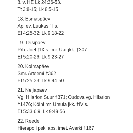
8. v. HE Lk 24:36-53.
Tt 3:8-15; Lk 8:5-15
18. Esmaspäev
Ap. ev. Luukas †I s.
Ef 4:25-32; Lk 9:18-22
19. Teisipäev
Prh. Joel †IX s.; mr. Uar jkk. †307
Ef 5:20-26; Lk 9:23-27
20. Kolmapäev
Smr. Arteemi †362
Ef 5:25-33; Lk 9:44-50
21. Neljapäev
Vg. Hilarion Suur †371; Oudova vg. Hilarion
†1476; Kölni mr. Ursula jkk. †IV s.
Ef 5:33-6:9; Lk 9:49-56
22. Reede
Hierapoli psk. aps. imet. Averki †167