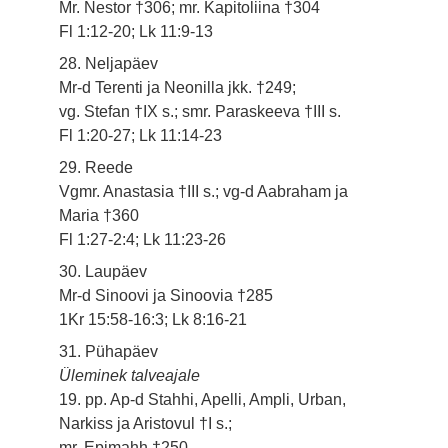
Mr. Nestor †306; mr. Kapitoliina †304
Fl 1:12-20; Lk 11:9-13
28. Neljapäev
Mr-d Terenti ja Neonilla jkk. †249;
vg. Stefan †IX s.; smr. Paraskeeva †III s.
Fl 1:20-27; Lk 11:14-23
29. Reede
Vgmr. Anastasia †III s.; vg-d Aabraham ja
Maria †360
Fl 1:27-2:4; Lk 11:23-26
30. Laupäev
Mr-d Sinoovi ja Sinoovia †285
1Kr 15:58-16:3; Lk 8:16-21
31. Pühapäev
Üleminek talveajale
19. pp. Ap-d Stahhi, Apelli, Ampli, Urban,
Narkiss ja Aristovul †I s.;
mr. Epimahh †250