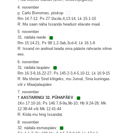
4. november
p. Carlo Borromeo, piiskop
Rm 14:7-12; Ps 27:1bcde,4,13-14; Lk 15:1-10
R: Ma saan näha Issanda headust elavate maal.
5. november
31. nädala reede
Rm 15:14-21; Ps 98:1,2-3ab,3cd-4; Lk 16:1-8
R: Issand on andnud teada oma pääste rahvaste silme
ees.
6. november
31. nädala laupäev
Rm 16:3-9,16,22-27; Ps 145:2-3,4-5,10-11; Lk 16:9-15
R: Ma tõstan Sind kõrgeks, mu Jumal, Sina kuningas.
või v Maarjalaupäev
7. november
† AASTARINGI 32. PÜHAPÄEV
1Kn 17:10-16; Ps 146:7,8-9a,9b-10; Hb 9:24-28; Mk
12:38-44 või Mk 12:41-44
R: Kiida mu hing Issandat.
8. november
32. nädala esmaspäev