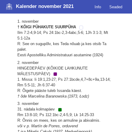
Kalender november 2021
Info
Seaded
1. november
† KÕIGI PÜHAKUTE SUURPÜHA
Ilm 7:2-4,9-14; Ps 24:1bc-2,3-4abc,5-6; 1Jh 3:1-3; Mt
5:1-12a
R: See on sugupõlv, kes Teda nõuab ja kes otsib Ta
palet.
Eesti Apostelliku Administratuuri asutamine (1924)
2. november
HINGEDEPÄEV (KÕIKIDE LAHKUNUTE
MÄLESTUSPÄEV)
1. Missa: Ii 19:1,23-27; Ps 27:1bcde,4,7+8c+9a,13-14;
Rm 5:5-11; Jh 6:37-40
R: Õigete pääste tuleb Issanda käest.
† õde Marcelina Baranowska (1973, Łodz)
3. november
31. nädala kolmapäev
Rm 13:8-10; Ps 112:1bc-2,4-5,9; Lk 14:25-33
R: Õnnis on mees, kes on armuline ja abivalmis.
või v p. Martín de Porres, orduvend
† isa Miķelis Cakuls (1937, Medvešjegorsk)