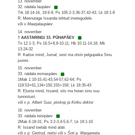
13. november
32. nädala laupäev
Trk 18:14-16, 19:6-9; Ps 105:2-3,36-37,42-43; Lk 18:1-8
R: Meenutage Issanda tehtud imetegudele.
või v Maarjalaupäev
14. november
† AASTARINGI 33. PÜHAPÄEV
Tn 12:1-3; Ps 16:5+8,9-10,11; Hb 10:11-14,18; Mk
13:24-32
R: Kaitse mind, Jumal, sest ma otsin pelgupaika Sinu
juures.
15. november
33. nädala esmaspäev
1Mak 1:10-15,41-43,54-57,62-64; Ps
119:53+61,134+150,155+158; Lk 18:35-43
R: Elusta mind, Issand, siis ma hoian sinu suu
tunnistust.
või v p. Albert Suur, piiskop ja Kiriku doktor
16. november
33. nädala teisipäev
2Mak 6:18-31; Ps 3:2-3,4-5,6-7; Lk 19:1-10
R: Issand toetab mind alati.
või v p. Gertrud, neitsi või v Šoti p. Margareeta