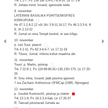
Trk 1:1-7; Ps 139:1bc-3,4-5,7-8,9-10; Lk 17:1-6
R: Juhata mind, Issand, igavesele teele.
9. november
LATERANI BASIILIKA PÜHITSEMISPÄEV,
KIRIKUPÜHA
Hs 47:1-2,8-2,12 või 1Kr 3:9-11,16-17; Ps 46:2-3,5-6, 8-
9; Jh 2:13-22
R: Jumal on oma Templi keskel, ei see kõigu.
10. november
p. Leo Suur, paavst
Trk 6:1-11; Ps 82:3-4,6-7; Lk 17:11-19
R: Tõuse, Jumal, mõista kohut maailma üle.
11. november
Tours’ p. Martin, piiskop
Trk 7:22-8:1; Ps 119:89-90,91+130,135+175; Lk 17:20-
25
R: Sinu sõna, Issand, jääb püsima igavesti.
† isa Zacharis Anthonisse OFMCap (1985, Nijmegen)
12. november
p. Josafat Kuntsevitš, piiskop ja märter
Trk 13:1-9; Ps 19:2-3,4-5ab; Lk 17:26-37
R: Taevad jutustavad Jumala au.