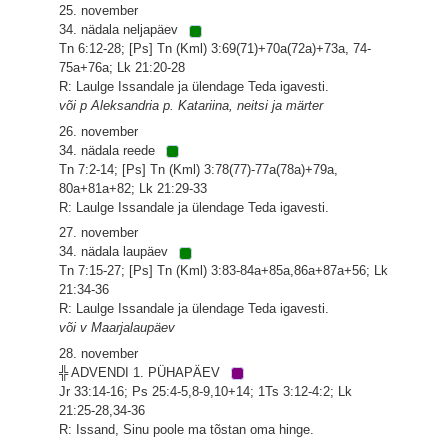
25. november
34. nädala neljapäev
Tn 6:12-28; [Ps] Tn (Kml) 3:69(71)+70a(72a)+73a, 74-
75a+76a; Lk 21:20-28
R: Laulge Issandale ja ülendage Teda igavesti.
või p Aleksandria p. Katariina, neitsi ja märter
26. november
34. nädala reede
Tn 7:2-14; [Ps] Tn (Kml) 3:78(77)-77a(78a)+79a,
80a+81a+82; Lk 21:29-33
R: Laulge Issandale ja ülendage Teda igavesti.
27. november
34. nädala laupäev
Tn 7:15-27; [Ps] Tn (Kml) 3:83-84a+85a,86a+87a+56; Lk
21:34-36
R: Laulge Issandale ja ülendage Teda igavesti.
või v Maarjalaupäev
28. november
╬ ADVENDI 1. PÜHAPÄEV
Jr 33:14-16; Ps 25:4-5,8-9,10+14; 1Ts 3:12-4:2; Lk
21:25-28,34-36
R: Issand, Sinu poole ma tõstan oma hinge.