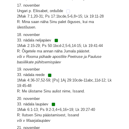
17. november
Ungari p. Eliisabet, orduõde
2Mak 7:1,20-31; Ps 17:1bcde,5-6,8+15; Lk 19:11-28
R: Mina saan näha Sinu palet õiguses, kui ma
ülestõusen.
18. november
33. nädala neljapäev
1Mak 2:15-29; Ps 50:1bcd-2,5-6,14-15; Lk 19:41-44
R: Õigetele ma annan näha Jumala päästet.
või v Rooma pühade apostlite Peetruse ja Pauluse
basiilikate pühitsemispäev
19. november
33. nädala reede
1Mak 4:36-37,52-59; [Ps] 1Aj 29:10cde-11abc,11d-12; Lk
19:45-48
R: Me ülistame Sinu aulist nime, Issand.
20. november
33. nädala laupäev
1Mak 6:1-13; Ps 9:2-3,4+6,16+19; Lk 20:27-40
R: Ilutsen Sinu päästamisest, Issand
või v Maarjalaupäev
21. november