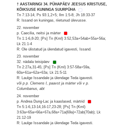
† AASTARINGI 34. PÜHAPÄEV JEESUS KRISTUSE,
KÕIKSUSE KUNINGA SUURPÜHA
Tn 7:13-14; Ps 93:1,2+5; Ilm 1:5-8; Jh 18:33-37
R: Issand on kuningas, riietunud ülevusse.
22. november
p. Caecilia, neitsi ja märter
Tn 1:1-6,8-20; [Ps] Tn (Kml) 3:52,53a+54ab+55a+56a;
Lk 21:1-4
R: Ole ülistatud ja ülendatud igavesti, Issand.
23. november
32. nädala teisipäev
Tn 2:27a,31-45; [Ps] Tn (Kml) 3:57-58a+59a,
60a+61a+62a+63a; Lk 21:5-11
R: Laulge Issandale ja ülendage Teda igavesti.
või p p. Clemens I, paavst ja märter või v p.
Columbanus, abt
24. november
p. Andrea Dung-Lac ja kaaslased, märtrid
Tn 5:1-6,13-14,16-17,23-28; [Ps] Tn (Kml)
3:63a+65a+66a+67a,68a+71a(69a)+72ab(70ab); Lk
21:12-19
R: Laulge Issandale ja ülendage Teda igavesti.